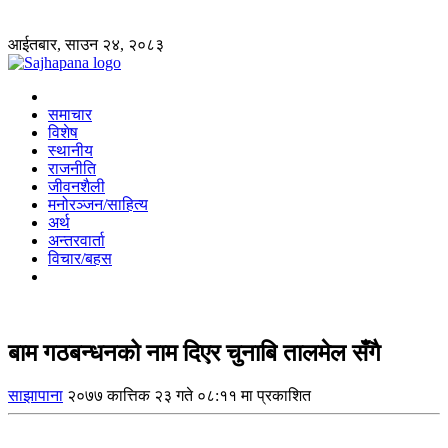
आईतबार, साउन २४, २०८३
समाचार
विशेष
स्थानीय
राजनीति
जीवनशैली
मनोरञ्जन/साहित्य
अर्थ
अन्तरवार्ता
विचार/बहस
बाम गठबन्धनको नाम दिएर चुनाबि तालमेल सँगै
साझापाना
२०७७ कात्तिक २३ गते ०८:११ मा प्रकाशित