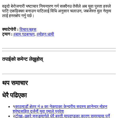
वढ्दो बेरोजगारी भष्टाचार नियन्त्रण गर्न सक्दैनउ तेसैले अब युवा पुस्ता हरुले
पाटि एकढिक्का बनाउन पाटिलाई विधि अनुसार चलाउन, जबर्जस्त मुल नेतृत्व
लाई हस्तक्षेप गर्नु पर्छ।
क्याटेगोरी :
विचार/बहस
ट्याग :
#बाम गठबन्धन
,
#मोहन धामी
तपाईको कमेन्ट लेख्नुहोस्
थप समाचार
धेरै पढिएका
१
काठमाडौं क्षेत्र नं ७ का नेकपाका केन्द्रीय सदस्य ज्ञानेन्द्र मोहन
श्रेष्ठसहित दर्जनौं युवा एमाले प्रवेश
२
टोखा–छहरे सुरुङमार्गले धेरै बस्ती मापदण्डका कारण समस्यामा पर्ने