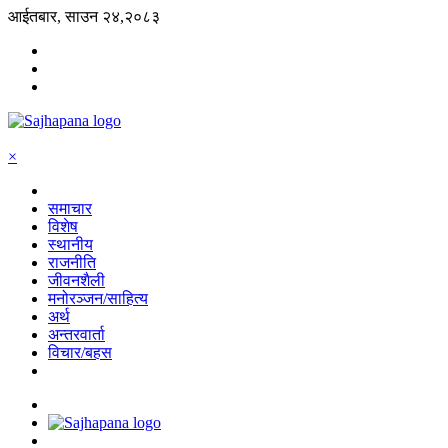
आईतबार, साउन २४,२०८३
×
समाचार
विशेष
स्थानीय
राजनीति
जीवनशैली
मनोरञ्जन/साहित्य
अर्थ
अन्तरवार्ता
विचार/बहस