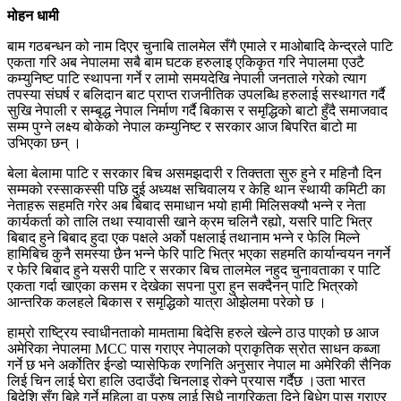
मोहन धामी
बाम गठबन्धन को नाम दिएर चुनाबि तालमेल सँगै एमाले र माओबादि केन्द्रले पाटि
एकता गरि अब नेपालमा सबै बाम घटक हरुलाइ एकिकृत गरि नेपालमा एउटै
कम्युनिष्ट पाटि स्थापना गर्ने र लामो समयदेखि नेपाली जनताले गरेको त्याग
तपस्या संघर्ष र बलिदान बाट प्राप्त राजनीतिक उपलब्धि हरुलाई सस्थागत गर्दै
सुखि नेपाली र सम्बृद्ध नेपाल निर्माण गर्दै बिकास र समृद्धिको बाटो हुँदै समाजवाद
सम्म पुग्ने लक्ष्य बोकेको नेपाल कम्युनिष्ट र सरकार आज बिपरित बाटो मा
उभिएका छन् ।
बेला बेलामा पाटि र सरकार बिच असमझदारी र तिक्तता सुरु हुने र महिनौ दिन
सम्मको रस्साकस्सी पछि दुई अध्यक्ष सचिवालय र केहि थान स्थायी कमिटी का
नेताहरू सहमति गरेर अब बिबाद समाधान भयो हामी मिलिसक्यौ भन्ने र नेता
कार्यकर्ता को तालि तथा स्यावासी खाने क्रम चलिनै रह्यो, यसरि पाटि भित्र
बिबाद हुने बिबाद हुदा एक पक्षले अर्को पक्षलाई तथानाम भन्ने र फेलि मिल्ने
हामिबिच कुनै समस्या छैन भन्ने फेरि पाटि भित्र भएका सहमति कार्यान्वयन नगर्ने
र फेरि बिबाद हुने यसरी पाटि र सरकार बिच तालमेल नहुद चुनावताका र पाटि
एकता गर्दा खाएका कसम र देखेका सपना पुरा हुन सक्दैनन् पाटि भित्रको
आन्तरिक कलहले बिकास र समृद्धिको यात्रा ओझेलमा परेको छ ।
हाम्रो राष्ट्रिय स्वाधीनताको मामतामा बिदेसि हरुले खेल्ने ठाउ पाएको छ आज
अमेरिका नेपालमा MCC पास गराएर नेपालको प्राकृतिक स्रोत साधन कब्जा
गर्ने छ भने अर्कोतिर ईन्डो प्यासेफिक रणनिति अनुसार नेपाल मा अमेरिकी सैनिक
लिई चिन लाई घेरा हालि उदाउँदो चिनलाइ रोक्ने प्रयास गर्दैछ ।उता भारत
बिदेशि सँग बिहे गर्ने महिला वा पुरुष लाई सिधै नागरिकता दिने बिधेग पास गराएर