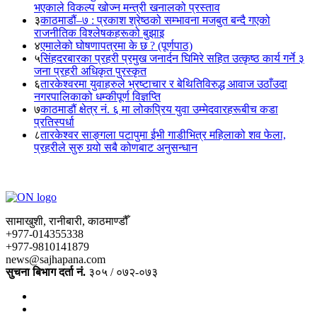
भएकाले विकल्प खोज्न मन्त्री खनालको प्रस्ताव
३
काठमाडौं–७ : प्रकाश श्रेष्ठको सम्भावना मजबुत बन्दै गएको
राजनीतिक विश्लेषकहरूको बुझाइ
४
एमालेको घोषणापत्रमा के छ ? (पूर्णपाठ)
५
सिंहदरबारका प्रहरी प्रमुख जनार्दन घिमिरे सहित उत्कृष्ठ कार्य गर्ने ३
जना प्रहरी अधिकृत पुरस्कृत
६
तारकेश्वरमा युवाहरुले भ्रष्टाचार र बेथितिविरुद्ध आवाज उठाँउदा
नगरपालिकाको धम्कीपूर्ण विज्ञप्ति
७
काठमाडौं क्षेत्र नं. ६ मा लोकप्रिय युवा उम्मेदवारहरूबीच कडा
प्रतिस्पर्धा
८
तारकेश्वर साङ्गला पटापुमा ईभी गाडीभित्र महिलाको शव फेला,
प्रहरीले सुरु गर्‍यो सबै कोणबाट अनुसन्धान
सामाखुशी, रानीबारी, काठमाण्डौँ
+977-014355338
+977-9810141879
news@sajhapana.com
सुचना बिभाग दर्ता नं.
३०५ / ०७२-०७३