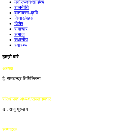
मनोरञ्जन/साहित्य
राजनीति
वातावरण-कृषि
विचार/बहस
विशेष
समाचार
समाज
स्थानीय
स्वास्थ्य
हाम्रो बारे
अध्यक्ष
ई. रामचन्द्र तिमिल्सिना
संस्थापक अध्यक्ष/सल्लाहकार
डा. राजु गुरुङ्ग
सम्पादक