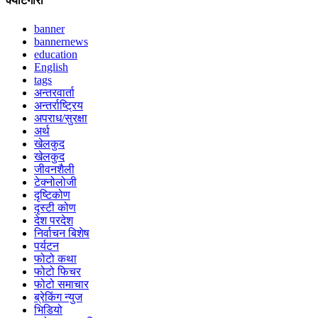
क्याटेगोरी
banner
bannernews
education
English
tags
अन्तरवार्ता
अन्तर्राष्ट्रिय
अपराध/सुरक्षा
अर्थ
खेलकुद
खेलकुद
जीवनशैली
टेक्नोलोजी
दृष्टिकोण
दृस्टी कोण
देश परदेश
निर्वाचन बिशेष
पर्यटन
फोटो कथा
फोटो फिचर
फोटो समाचार
ब्रेकिंग न्युज
भिडियो