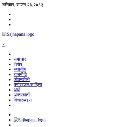
शनिबार, साउन २३,२०८३
×
समाचार
विशेष
स्थानीय
राजनीति
जीवनशैली
मनोरञ्जन/साहित्य
अर्थ
अन्तरवार्ता
विचार/बहस