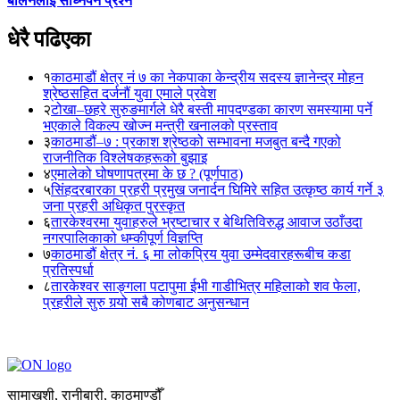
बालेनलाई सोध्नैपर्ने प्रश्न
धेरै पढिएका
१
काठमाडौं क्षेत्र नं ७ का नेकपाका केन्द्रीय सदस्य ज्ञानेन्द्र मोहन
श्रेष्ठसहित दर्जनौं युवा एमाले प्रवेश
२
टोखा–छहरे सुरुङमार्गले धेरै बस्ती मापदण्डका कारण समस्यामा पर्ने
भएकाले विकल्प खोज्न मन्त्री खनालको प्रस्ताव
३
काठमाडौं–७ : प्रकाश श्रेष्ठको सम्भावना मजबुत बन्दै गएको
राजनीतिक विश्लेषकहरूको बुझाइ
४
एमालेको घोषणापत्रमा के छ ? (पूर्णपाठ)
५
सिंहदरबारका प्रहरी प्रमुख जनार्दन घिमिरे सहित उत्कृष्ठ कार्य गर्ने ३
जना प्रहरी अधिकृत पुरस्कृत
६
तारकेश्वरमा युवाहरुले भ्रष्टाचार र बेथितिविरुद्ध आवाज उठाँउदा
नगरपालिकाको धम्कीपूर्ण विज्ञप्ति
७
काठमाडौं क्षेत्र नं. ६ मा लोकप्रिय युवा उम्मेदवारहरूबीच कडा
प्रतिस्पर्धा
८
तारकेश्वर साङ्गला पटापुमा ईभी गाडीभित्र महिलाको शव फेला,
प्रहरीले सुरु गर्‍यो सबै कोणबाट अनुसन्धान
सामाखुशी, रानीबारी, काठमाण्डौँ