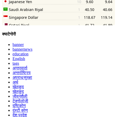
क्याटेगोरी
banner
bannernews
education
English
tags
अन्तरवार्ता
अन्तर्राष्ट्रिय
अपराध/सुरक्षा
अर्थ
खेलकुद
खेलकुद
जीवनशैली
टेक्नोलोजी
दृष्टिकोण
दृस्टी कोण
देश परदेश