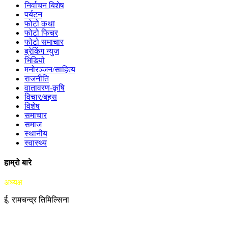
निर्वाचन बिशेष
पर्यटन
फोटो कथा
फोटो फिचर
फोटो समाचार
ब्रेकिंग न्युज
भिडियो
मनोरञ्जन/साहित्य
राजनीति
वातावरण-कृषि
विचार/बहस
विशेष
समाचार
समाज
स्थानीय
स्वास्थ्य
हाम्रो बारे
अध्यक्ष
ई. रामचन्द्र तिमिल्सिना