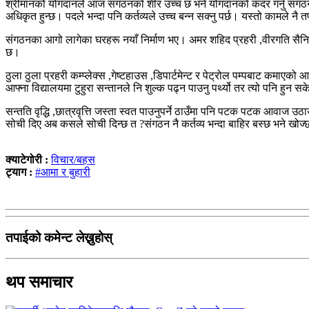
श्रीमानको योगदानले आज संगठनको शीर उच्च छ भने योगदानको कदर गर्नु संगठ
अधिकृत हुन्छ। पदले भन्दा पनि कर्तव्यले उच्च बन्न सक्नु पर्छ। यस्तो कामले नै तप
संगठनका आगो लागेका घरहरू नयाँ निर्माण भए। अमर शहिद प्रहरी ,वीरगति सैनिक 
छ।
ठुला ठुला प्रहरी कम्प्लेक्स ,गेष्टहाउस ,डिपार्टमेन्ट र पेट्रोल पम्पबाट कमा
आफ्ना विद्यालयमा टुहुरा सन्तानले नि शुल्क पढ्न पाउनु पर्थ्यो तर त्यो पनि हुन
सन्तति वृद्धि ,छात्रवृत्ति जस्ता स्वत पाउनुपर्ने ठाउँमा पनि पटक पटक आवाज
सोची दिए अब कसले सोची दिन्छ त ?संगठन नै कर्तव्य भन्दा बाहिर बस्छ भने खोज
क्याटेगोरी :
विचार/बहस
ट्याग :
#आमा र बुहारी
तपाईको कमेन्ट लेख्नुहोस्
थप समाचार