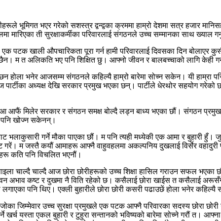
ले भूमिगत भएर गरेको सशस्त्र द्वन्द्वका क्रममा हाम्रो देशमा सत्र हजार मानिसह
ालमा मारिएका ती सुरक्षाकर्मीका परिवारलाई संगठनले उच्च सम्मानका साथ ख्याल गर्न
र्षमा एक पटक खाली औपचारिकता पूरा गर्न हामी परिवारलाई दिवसका दिन बोलाएर कुर
 छैन। म त अलिकति भए पनि शिक्षित छु। आफ्नो जीवन र बालबच्चाको लागि केही ग
ला भनेर आजसम्म संगठनले कहिल्यै हाम्रो बारेमा सोच्न सकेन। यी हाम्रा परिवारहर
्ने आज पार्टीका अध्यक्ष देखि सरकार प्रमुख भएका छन्। पार्टीले धेरथोर सहयोग गरे
 हो हामी आ आफैं मिलेर सरकार र संगठन समक्ष बोल्दै लड्न बाध्य भएका छौं। संग
े पनि खोज्न सकेनन्।
कुसारी गर्ने मौका पाएका छौं। म पनि त्यही मध्येकी एक आमा र बुहारी हुँ। जुन ब
रें। म जस्तै कयौं आमाहरू आफ्नै वाहुवहलमा अकल्पनिय दुखलाई विर्सेर वहादुरी प
ीहरू कति पनि विचलित भएनौं।
 पाइला चाल्दै चाल्दै आज छोरा छोरीहरूको उच्च शिक्षा हासिल गराउन सफल भएका छौ
ीवन अभाव कष्ट र दुखमा नै विति रहेको छ। कसैलाई छोरा खाईस त कसैलाई अरूसँ
प लगाएका पनि थिए। एक्ली बुहारीले छोरा छोरी कसरी पढाउछें होला भनेर कहिल्
जोका जिम्मेवार उच्च सुरक्षा प्रमुखले एक पटक आफ्नै परिवारका सदस्य छोरा छो
र्च यस्ता एकल बुहारी र टुहुरा सन्तानको भविष्यको बारेमा सोच्ने गरौं त। आफ्ना स