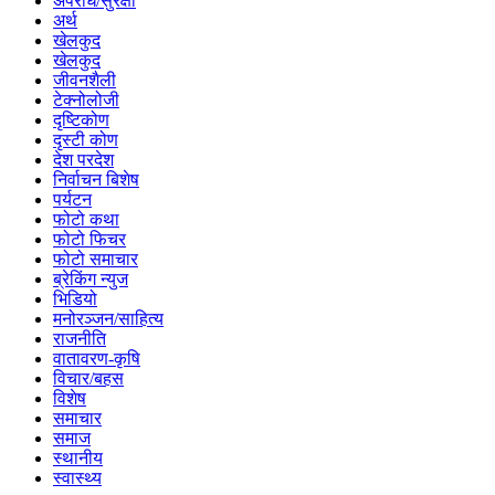
अपराध/सुरक्षा
अर्थ
खेलकुद
खेलकुद
जीवनशैली
टेक्नोलोजी
दृष्टिकोण
दृस्टी कोण
देश परदेश
निर्वाचन बिशेष
पर्यटन
फोटो कथा
फोटो फिचर
फोटो समाचार
ब्रेकिंग न्युज
भिडियो
मनोरञ्जन/साहित्य
राजनीति
वातावरण-कृषि
विचार/बहस
विशेष
समाचार
समाज
स्थानीय
स्वास्थ्य