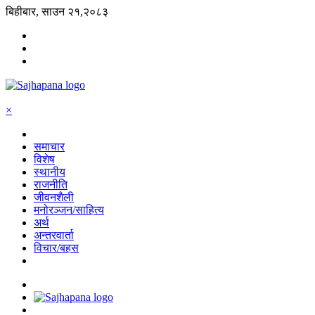
बिहीबार, साउन २१,२०८३
×
समाचार
विशेष
स्थानीय
राजनीति
जीवनशैली
मनोरञ्जन/साहित्य
अर्थ
अन्तरवार्ता
विचार/बहस