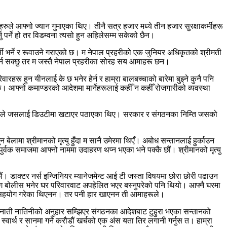
रुले आफ्नो ज्यान गुमाएका थिए। तीनै सत्र हजार मध्ये तीन हजार सुरक्षाकर्मीहरू
ु पर्ने हो तर विडम्वना त्यसो हुन अहिलेसम्म सकेको छैन।
्सी भर्ने र रूवाउने गराएको छ। म नेपाल प्रहरीको एक जुनियर अधिकृतको श्रीमती
र्न सक्छु तर म जस्तै नेपाल प्रहरीका सोरह सय आमाहरू छन।
ू हुन यीनलाई के छ भनेर हेर्न र हाम्रा बालबच्चाको बारेमा बुझ्ने कुनै पनि
को छ। आफ्नो कमाण्डरको आदेशमा मार्नेहरूलाई कहीँ न कहीँ रोजगारीको व्यवस्था
ठन प्रमुखले जसलाई डिउटीमा खटाएर पठाएका थिए। सरकार र संगठनका निम्ति जसको
ेलामा श्रीमानको मृत्यु हुँदा म सानै उमेरमा थिएँ। अबोध सन्तानलाई हुर्काउन
ुर्वक समाजमा आफ्नो नाममा उदाहरण थप्न भएका भने पक्कै छौं। श्रीमानको मृत्यु
ं। डाक्टर नर्स इन्जिनियर म्यानेजमेन्ट आई टी जस्ता विषयमा छोरा छोरी पढाउन
ग बोलीस भनेर घर परिवारवाट अपहेलित भएर बस्नुपरेको पनि थियो। आफ्नै घरमा
यै सहयोग गरेका थिएनन। तर पनी हार खाएनन ती आमाहरूले।
री नाती नातिनीको अनुहार सम्झिएर संगठनका आदेशबाट टुहुरा भएका सन्तानको
्वार्थ र सानमा गर्ने करौडौं खर्चको एक अंस यता तिर लगानी गर्नुस त। हाम्रा