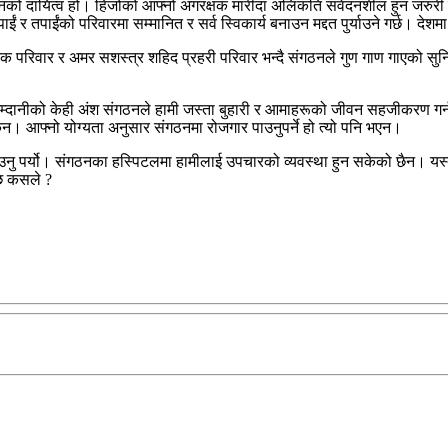
नको दायित्व हो। हिजोको आफ्नो अंगरक्षक मारीदा अलिकति संवेदनशील हुन जरुर
ाईं र तपाईंको परिवारमा सम्मानित र सर्व स्विकार्य बनाउन मद्दत पुर्याउने गर्छ। दे
परिवार र अमर सशस्त्र शहिद प्रहरी परिवार भन्दै संगठनले गुण गाण गाएको सुनिन्छ
एको आम्दानीको केही अंश संगठनले हामी जस्ता बुहारी र आमाहरूको जीवन सहजीकरण गर
 सकेन। आफ्नो योग्यता अनुसार संगठनमा रोजगार पाउनुपर्ने हो त्यो पनि भएन।
 उठाउनु पर्यो। संगठनका हस्पिटलमा हामीलाई उपचारको व्यवस्था हुन सकेको छैन। य
्छ कसले ?