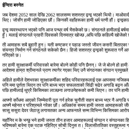
ईन्दिरा बस्नेत
जब देशमा 2052 साल देखि 2062 सालसम्म सशस्त्र द्वन्द्व भएको थियो। माओवादीहरू
थिए। जोसँग हामी जोडिएका छौं। किनकी वहाँहरूका हामी धर्म पत्नी हौं। द्वन्द्वक
द्वन्द्व व्यवस्थापन भएको पनि आज पन्ध्र वर्ष भैसकेको छ। संगठनले हामीलाई ब
हुँ। मलाई संगठनले प्रहरी दिवसको दिनमात्र खोज्छ ,अघि पछि कहिल्यै खोजेको
ती आमाहरू सबै बुहारी हुन। यती कष्टकर र पहाड जस्तो जीवन कसरी बिताएका छन हो
संयन्त्र निर्माण गर्न संगठनले सकेको छैन। हिजो सशस्त्र द्वन्द्वको शुरूवात गर
गरिएको छ।
तर हामी सुरक्षाकर्मी परिवारको बारेमा बोल्ने कोही पनि छैनन्। जे जे बोल्ने
आदेशमा हाम्रा श्रीमानले प्राण त्यागेर गएका थिए उनै संगठनका संगठन प्रमुखल
अहिले हामीले देशभरका सुरक्षाकर्मीका शहिद परिवारहरूलाई एक आपसमा नजिकवाट भला
पनि ममा पूर्णता थिएन तर पनि बाध्य भएर सफलताको सिंढी चढेर अगाडि बढ्न आँट ग
पछि हामीलाई थुप्रै किसिमका लाञ्छना लगाउनेहरूको कमी थिएन। तर पनि हाम
आफ्नो काँधमा आएको जिम्मेवारी पूरा गर्न हरेक चुनौती सहन बाध्य भएर नै अगाडि
आफ्नै महेनत र परिश्रमले गरेका छौं। अधिकांस समय हामी जस्ता आमाहरूको ज
सासु ससुरा देवर जेठाजु लगायतका अन्य आफन्तले सम्म विभिन्न किसिमका आरो
यहाँनिर म के भन्छु भने हामी जस्ता तीन हजार आमाहरूलाई संगठन र संगठनका हि
भविष्यको बारेमा एक पटक गहिरिएर सोची दिनुस त। विलासीततिका वस्तुहरूमा गर्ने ख