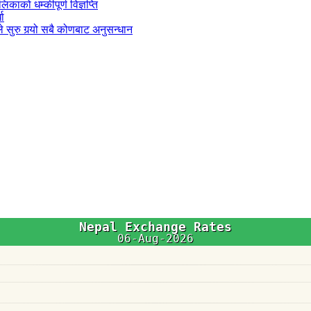
काको धम्कीपूर्ण विज्ञप्ति
धा
 सुरु गर्‍यो सबै कोणबाट अनुसन्धान