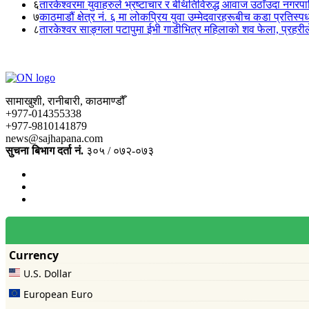
६
तारकेश्वरमा युवाहरुले भ्रष्टाचार र बेथितिविरुद्ध आवाज उठाँउदा नगरपालि
७
काठमाडौं क्षेत्र नं. ६ मा लोकप्रिय युवा उम्मेदवारहरूबीच कडा प्रतिस्पर्
८
तारकेश्वर साङ्गला पटापुमा ईभी गाडीभित्र महिलाको शव फेला, प्रहरीले
सामाखुशी, रानीबारी, काठमाण्डौँ
+977-014355338
+977-9810141879
news@sajhapana.com
सुचना बिभाग दर्ता नं.
३०५ / ०७२-०७३