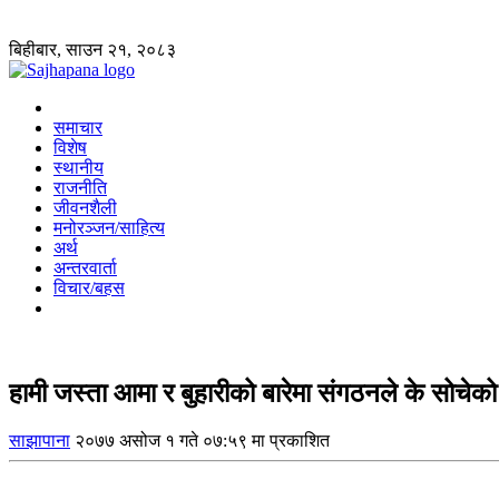
बिहीबार, साउन २१, २०८३
समाचार
विशेष
स्थानीय
राजनीति
जीवनशैली
मनोरञ्जन/साहित्य
अर्थ
अन्तरवार्ता
विचार/बहस
हामी जस्ता आमा र बुहारीको बारेमा संगठनले के सोचेक
साझापाना
२०७७ असोज १ गते ०७:५९ मा प्रकाशित