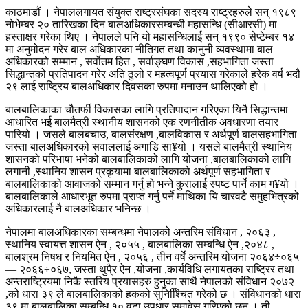
काठमाडौं । नेपाललगायत संयुक्त राष्ट्रसंघका सदस्य राष्ट्रहरुले सन् १९८९
नोभेम्बर २० तारिखका दिन बालअधिकारसम्बन्धी महासन्धि (सीआरसी) मा
हस्ताक्षर गरेका थिए । नेपालले पनि यो महासन्धिलाई सन् १९९० सेप्टेम्बर १४
मा अनुमोदन गरेर बाल अधिकारका नीतिगत तथा कानुनी व्यवस्थामा बाल
अधिकारको सम्मान , सर्वाेतम हित , सर्वाङ्घण विकास ,सहभागिता जस्ता
सिद्धान्तको प्रतिपादन गरेर अति ठुलो र महत्वपूर्ण प्रयास गरेकाले हरेक वर्ष भदौ
२९ लाई राष्ट्रिय बालअधिकार दिवसका रुपमा मनाउन थालिएको हो ।
बालबालिकाका चौतर्फी विकासका लागि प्रतिपादान गरिेएका यिनै सिद्धान्तमा
आधारित भई बालमैत्री स्थानीय शासनको एक रणनीतीक अवधारणा तयार
पारियो । जसले बालबचाउ, बालसंरक्षण ,बालविकास र अर्थपूर्ण बालसहभागिता
जस्ता बालअधिकारको सवाललाई अगाडि सा¥यो । यसले बालमैत्री स्थानिय
शासनको परिभाषा भनेको बालबालिकाको लागि योजना ,बालबालिकाको लागि
लगानी ,स्थानिय शासन प्रकृयामा बालबालिकाको अर्थपूर्ण सहभागिता र
बालबालिकाको आवाजको सम्मान गर्नु हो भन्ने कुरालाई स्पष्ट पार्ने काम ग¥यो ।
बालबालिकाले आधारभूत रुपमा प्राप्त गर्नु पर्ने माथिका यि चारवटै समुहभित्रको
अधिकारलाई नै बालअधिकार भनिन्छ ।
नेपालमा बालअधिकारका सम्बन्धमा नेपालको अन्तरिम संविधान , २०६३ ,
स्थानिय स्वायत्त शासन ऐन , २०५५ , बालबालिका सम्बन्धि ऐन ,२०४८ ,
बालश्रम निषध र नियमित ऐन , २०५६ , तीन वर्षे अन्तरिम योजना २०६४÷०६५
— २०६६÷०६७, जस्ता थुपै्र ऐन ,योजना ,कार्यविधि लगायतका राष्ट्रिर तथा
अन्तराष्ट्रियमा निकै स्तरिय प्रयासहरु हुनुका साथै नेपालको संविधान २०७२
,को धारा ३९ ले बालबालिकाको हकको सुनिश्चिित गरेको छ । संविधानको धारा
३९ मा बालबालिका सम्बन्धि १० वटा उपधार समावेस गरिएको छन् । ती