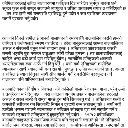
कोपिलाहरुलाई उचित बातावरणमा फक्रिन दिइ चारैतिर सुमधुर बास्ना छर्ने
सुन्दर फूल बनी राष्ट्र सजाउने उपयुक्त र उचित वातावरण तयार त गरिदिएको छ
। तर अब हामी सबै यसप्रति प्रतिबद्ध हुनै पर्दछ र सत प्रतिशत व्यवहारमा
उतार्ने प्रयास गर्नु पर्दछ ।
आजको दिनले हामीलाई आफ्नो बालापनको स्मरणसँगै बालबालिकाप्रति हाम्रो
दायित्व र कर्तव्यलाई स्मरण गराउँदछ । हरेक बाबुआमालाई आफ्ना बालबालिका
असल र संस्कारी बनुन भन्ने चाहाना हुन्छ । उनिहरुका आवश्यकता जसरी
तसरी भएपनि पुरा गराउन बाबुआमा लागी परेका हुन्छन । तर बालाबालिकालाई
चाहिने भन्दा बढी कार्य पुरा गरिदिनु हुँदैन। सानैदेखि उनिहरुको क्षमताले
भ्याउनेसम्मका काम आफै गर्न दिनु पर्छ । यसो गर्दा उनिहरुको शारीरिक
व्यायामका साथै स्वावलम्बी बन्न सहयोग पुग्दछ । उनिहरुमा भएको ज्ञान , क्षमता
र रुचिलाई ध्यान दिनुका साथै सीप आर्जन गर्ने र प्रतिभिा प्रस्फुटन गर्ने
वातावरण पनि अभिभावकले बनाईदिनु पर्छ ।
बालबालिकाका निर्दाेष र निश्चल अनि कलिलो बालमस्तिस्कमा माया , प्रेम उर्जा
र उत्प्रेरणा भरिदिनु पर्छ । यस जगतका अनुपम उपहार बालबालिकाहरुलाई
असल र सरल मान्छे नै राम्रा मान्छे हुन भनि सिकाउनु पर्छ । उनिहरुका गल्ती र
कमजोरी स्वीकार गर्न सिकाउँदै निर्मल र दुरदर्शी बन्न सघाउनु पर्छ । नयाँ नयाँ
ठाउँको भ्रमण गराउने रचनात्मक र रुचिकर सोखहरु पुरा गर्न सहयोग गर्ने र
समयको महत्वबारे उनिहरुलाई बुझाइदिने गर्नु पर्दछ । ११/१२ वर्षमाथिका
बालबालिकाहरुलाई सामाजिक कार्यमा पनि सहभागी गराउने हो भने उनिहरुले
बार्तालापमा शिष्टता, व्यवहारमा शालिनता । सम्बोधनमा आत्मियता ,स्पष्टबादीता