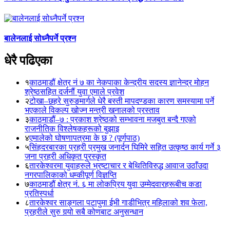
बालेनलाई सोध्नैपर्ने प्रश्न
धेरै पढिएका
१
काठमाडौं क्षेत्र नं ७ का नेकपाका केन्द्रीय सदस्य ज्ञानेन्द्र मोहन
श्रेष्ठसहित दर्जनौं युवा एमाले प्रवेश
२
टोखा–छहरे सुरुङमार्गले धेरै बस्ती मापदण्डका कारण समस्यामा पर्ने
भएकाले विकल्प खोज्न मन्त्री खनालको प्रस्ताव
३
काठमाडौं–७ : प्रकाश श्रेष्ठको सम्भावना मजबुत बन्दै गएको
राजनीतिक विश्लेषकहरूको बुझाइ
४
एमालेको घोषणापत्रमा के छ ? (पूर्णपाठ)
५
सिंहदरबारका प्रहरी प्रमुख जनार्दन घिमिरे सहित उत्कृष्ठ कार्य गर्ने ३
जना प्रहरी अधिकृत पुरस्कृत
६
तारकेश्वरमा युवाहरुले भ्रष्टाचार र बेथितिविरुद्ध आवाज उठाँउदा
नगरपालिकाको धम्कीपूर्ण विज्ञप्ति
७
काठमाडौं क्षेत्र नं. ६ मा लोकप्रिय युवा उम्मेदवारहरूबीच कडा
प्रतिस्पर्धा
८
तारकेश्वर साङ्गला पटापुमा ईभी गाडीभित्र महिलाको शव फेला,
प्रहरीले सुरु गर्‍यो सबै कोणबाट अनुसन्धान