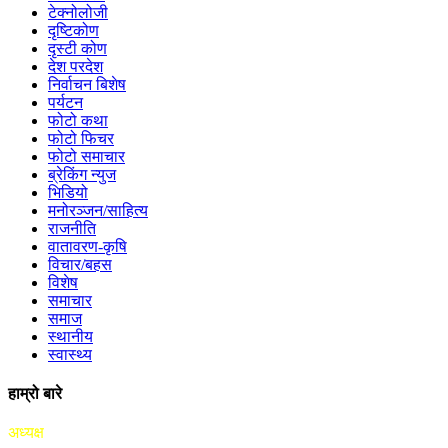
टेक्नोलोजी
दृष्टिकोण
दृस्टी कोण
देश परदेश
निर्वाचन बिशेष
पर्यटन
फोटो कथा
फोटो फिचर
फोटो समाचार
ब्रेकिंग न्युज
भिडियो
मनोरञ्जन/साहित्य
राजनीति
वातावरण-कृषि
विचार/बहस
विशेष
समाचार
समाज
स्थानीय
स्वास्थ्य
हाम्रो बारे
अध्यक्ष