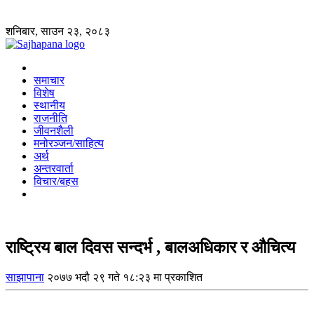
शनिबार, साउन २३, २०८३
समाचार
विशेष
स्थानीय
राजनीति
जीवनशैली
मनोरञ्जन/साहित्य
अर्थ
अन्तरवार्ता
विचार/बहस
राष्ट्रिय बाल दिवस सन्दर्भ , बालअधिकार र औचित्य
साझापाना
२०७७ भदौ २९ गते १८:२३ मा प्रकाशित