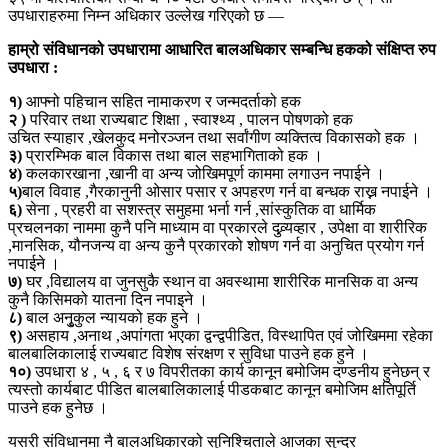
उपधाराहरुमा निम्न अधिकार उल्लेख गरिएको छ —
हाम्रो संविधानको उपधारामा आधारित बालअधिकार सम्बन्धि हकको संक्षिप्त रुप
उपधारा :
१)
आफ्नो पहिचान सहित नामाकरण र जन्मदर्ताको हक
२ )
परिवार तथा राज्यबाट शिक्षा , स्वाश्थ्य , पालन पोषणको हक
उचित स्याहार ,खेलकुद मनोरञ्जन तथा सर्वांगीण व्यक्तित्व विकासको हक ।
३)
प्रारम्भिक बाल विकास तथा बाल सहभागिताको हक ।
४)
कलकारखाना ,खानी वा अन्य जोखिमपूर्ण काममा लगाउन नपाईने ।
५)
बाल विवाह ,गैरकानुनी ओसार पसार र अपहरण गर्न वा बन्धक राख्न नपाईने ।
६)
सेना , प्रहरी वा सशस्त्र समुहमा भर्ना गर्न ,सांस्कुतिक वा धार्मिक
प्रचलनका नाममा कुनै पनि माध्याम वा प्रकारले दुव्र्यव्हार , उपेक्षा वा शारीरिक
,मानसिक, यौनजन्य वा अन्य कुनै प्रकारको शोषण गर्न वा अनुचित प्रयोग गर्न
नपाईने ।
७)
घर ,विद्यालय वा जुनसुकै स्थान वा अवस्थामा शारीरिक मानसिक वा अन्य
कुनै किसिमको यातना दिन नपाइने ।
८)
बाल अनुृकुल न्यायको हक हुने ।
९)
असहाय ,अनाथ ,अपांगता भएका द्वन्द्वपीडित, विस्थापित एवं जोखिममा रहेका
बालबालिकालाई राज्यबाट विशेष संरक्षण र सुविधा पाउने हक हुने ।
१०)
उपधारा ४ , ५ , ६ र ७ विपरीतका कार्य कानून बमोजिम दण्डनीय हुनेछन् र
त्यस्तो कार्यबाट पीडित बालबालिकालाई पीडकबाट कानून बमोजिम क्षतिपूर्ति
पाउने हक हुनेछ ।
यसरी संविधानमा नै बालअधिकारको सुनिश्चिताले आजका सुन्दर