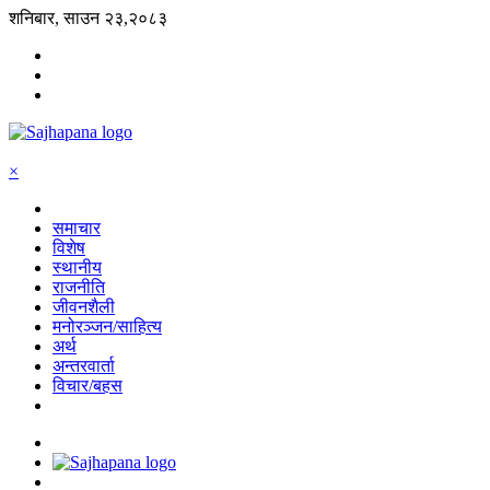
शनिबार, साउन २३,२०८३
×
समाचार
विशेष
स्थानीय
राजनीति
जीवनशैली
मनोरञ्जन/साहित्य
अर्थ
अन्तरवार्ता
विचार/बहस