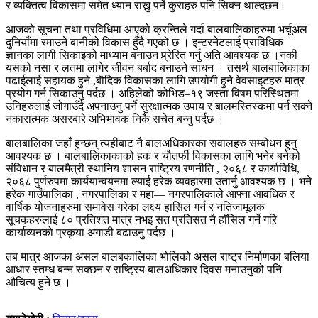
र व्यक्तित्व विकासमा समेत ध्यान राख्नु पर्ने कुराहरु पनि सिक्न थाल्दछन।
आजको सूचना तथा प्रविधिमा आएको क्रन्तिले गर्दा बालबालिकाहरुमा भर्चूअल
दुनियाँमा रमाउने बानीको विकास हुँदै गएको छ । इन्टरनेटलाई प्राविधिक
ज्ञानका लागी सिकाइको माध्याम बनाउन प्र्रेरित गर्नु अति आवश्यक छ ।नकी
यसको नसा र लतमा लागेर जीवन बर्बाद बनाउने साधन । तसर्थ बालबालिकाका
पढाईलाई सहायक हुने ,बौदिक विकासका लागि उपयोगी हुने वेवसाइटहरु मात्र
प्रयोग गर्न सिकाउनु पर्दछ । अहिलेको कोभिड–१९ जस्ता विषम परिस्थितमा
उनिहरुलाई जोगाउँदै अपनाउनु पर्ने सुरक्षात्मक उपाय र बालमस्तिस्कमा पर्न सक्ने
नकारात्मक असरबारे अभिभावक निकै सचेत बन्नु पर्दछ ।
बालबालिका जहाँ हुन्छन् त्यहीबाट नै बालअधिकारका सवालहरु सम्बोधन हुनु
आवश्यक छ । बालबालिकाकाको हक र चौतर्फी विकासका लागि भनेर बनेको
संविधान र बालमैत्री स्थानिय शासन राष्ट्रिय रणनीति , २०६८ र कार्याविधि,
२०६८ पुर्णरुपमा कार्ययान्वयनमा ल्याई हरेक व्यवहारमा उतार्नु आवश्यक छ । भने
हरेक गाउँपालिका , नगरपालिका र महा— नगरपालिकाले आफ्ना आवधिक र
वार्षिक योजनाहरुमा समावेस गरेका लक्ष्य हासिल गर्न र नतिजामूलक
सूचकहरुलाई ८० प्रतिशत मात्र नभइ सत प्रतिसत नै हाँसिल गर्ने गरि
कार्याव्यनको प्रकृया अगाडी बढाउनु पर्दछ ।
तब मात्र आजका असल बालबकालिका भोलिको असल राष्ट्र निर्माणका बलिया
आधार स्तम्ध बन्न सक्छन र राष्ट्रिय बालअधिकार दिवस मनाउनुको पनि
औचित्य हुने छ ।