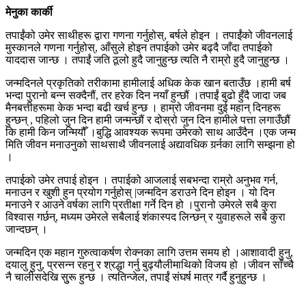
मेनुका कार्की
तपाईंको उमेर साथीहरू द्वारा गणना गर्नुहोस्, बर्षले होइन । तपाईंको जीवनलाई
मुस्कानले गणना गर्नुहोस्, आँसुले होइन तपाईको उमेर बढ्दै जाँदा तपाईको
याददास जान्छ । तपाईं जति ठूलो हुदै जानुहुन्छ त्यति नै राम्रो हुदै जानुहुन्छ ।
जन्मदिनले प्रकृतिको तरीकामा हामीलाई अधिक केक खान बताउँछ ।हामी बर्ष
भन्दा पुरानो बन्न सक्दैनौं, तर हरेक दिन नयाँ हुन्छौं ।तपाईं बुढो हुँदै जादा जब
मैनबत्तीहरूमा केक भन्दा बढी खर्च हुन्छ । हाम्रो जीवनमा दुई महान् दिनहरू
हुन्छन् , पहिलो जुन दिन हामी जन्मन्छौं र दोस्रो जुन दिन हामीले पत्ता लगाउँछौं
कि हामी किन जन्मियौँ ।बुद्धि आवश्यक रूपमा उमेरको साथ आउँदैन ।एक जन्म
मिति जीवन मनाउनुको साथसाथै जीवनलाई अद्यावधिक गर्र्नका लागि सम्झना हो
।
तपाईको उमेर तपाई होइन । तपाईको आजलाई सबभन्दा राम्रो अनुभव गर्न,
मनाउन र खुशी हुन प्रयोग गर्नुहोस् |जन्मदिन डराउने दिन होइन । यो दिन
मनाउने र आउने वर्षका लागि प्रतीक्षा गर्ने दिन हो ।पुरानो उमेरले सबै कुरा
विश्वास गर्छन्, मध्यम उमेरले सबैलाई शंकास्पद लिन्छन् र युवाहरूले सबै कुरा
जान्दछन् ।
जन्मदिन एक महान गुरुत्वाकर्षण रोक्नका लागि उत्तम समय हो ।आशावादी हुनु,
दयालु हुनु, प्रसन्न रहनु र श्रद्धा गर्नु बुढ्यौलीमाथिको विजय हो ।जीवन साँच्चै
नै चालीसदेखि सुुरू हुन्छ । त्यतिन्जेल, तपाईं संघर्ष मात्र गर्दै हुनुहुन्छ ।