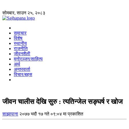
सोमबार, साउन २५, २०८३
समाचार
विशेष
स्थानीय
राजनीति
जीवनशैली
मनोरञ्जन/साहित्य
अर्थ
अन्तरवार्ता
विचार/बहस
जीवन चालीस देखि सुरु : त्यतिन्जेल सङ्घर्ष र खोज
साझापाना
२०७७ भदौ १७ गते ०९:०४ मा प्रकाशित