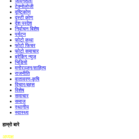
जीवनशैली
टेक्नोलोजी
दृष्टिकोण
दृस्टी कोण
देश परदेश
निर्वाचन बिशेष
पर्यटन
फोटो कथा
फोटो फिचर
फोटो समाचार
ब्रेकिंग न्युज
भिडियो
मनोरञ्जन/साहित्य
राजनीति
वातावरण-कृषि
विचार/बहस
विशेष
समाचार
समाज
स्थानीय
स्वास्थ्य
हाम्रो बारे
अध्यक्ष