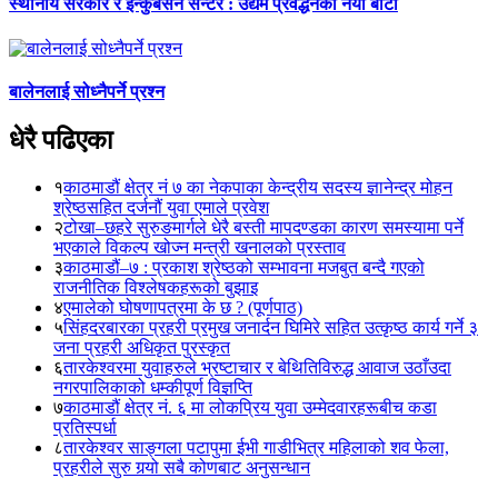
स्थानीय सरकार र इन्कुबेसन सेन्टर : उद्यम प्रवर्द्धनको नयाँ बाटो
बालेनलाई सोध्नैपर्ने प्रश्न
धेरै पढिएका
१
काठमाडौं क्षेत्र नं ७ का नेकपाका केन्द्रीय सदस्य ज्ञानेन्द्र मोहन
श्रेष्ठसहित दर्जनौं युवा एमाले प्रवेश
२
टोखा–छहरे सुरुङमार्गले धेरै बस्ती मापदण्डका कारण समस्यामा पर्ने
भएकाले विकल्प खोज्न मन्त्री खनालको प्रस्ताव
३
काठमाडौं–७ : प्रकाश श्रेष्ठको सम्भावना मजबुत बन्दै गएको
राजनीतिक विश्लेषकहरूको बुझाइ
४
एमालेको घोषणापत्रमा के छ ? (पूर्णपाठ)
५
सिंहदरबारका प्रहरी प्रमुख जनार्दन घिमिरे सहित उत्कृष्ठ कार्य गर्ने ३
जना प्रहरी अधिकृत पुरस्कृत
६
तारकेश्वरमा युवाहरुले भ्रष्टाचार र बेथितिविरुद्ध आवाज उठाँउदा
नगरपालिकाको धम्कीपूर्ण विज्ञप्ति
७
काठमाडौं क्षेत्र नं. ६ मा लोकप्रिय युवा उम्मेदवारहरूबीच कडा
प्रतिस्पर्धा
८
तारकेश्वर साङ्गला पटापुमा ईभी गाडीभित्र महिलाको शव फेला,
प्रहरीले सुरु गर्‍यो सबै कोणबाट अनुसन्धान