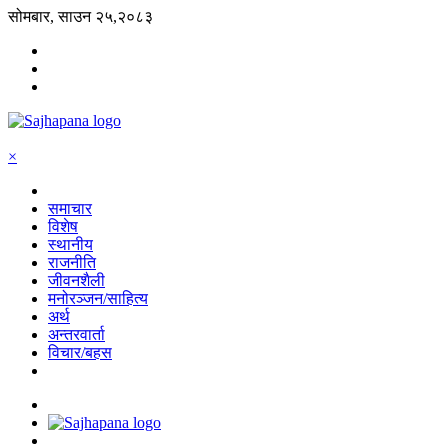
सोमबार, साउन २५,२०८३
×
समाचार
विशेष
स्थानीय
राजनीति
जीवनशैली
मनोरञ्जन/साहित्य
अर्थ
अन्तरवार्ता
विचार/बहस