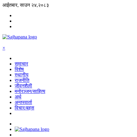
आईतबार, साउन २४,२०८३
×
समाचार
विशेष
स्थानीय
राजनीति
जीवनशैली
मनोरञ्जन/साहित्य
अर्थ
अन्तरवार्ता
विचार/बहस