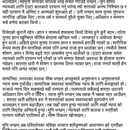
थाल्दछन्।महमुनी सत्ताको मालिक लाई सचेत गराउँदै भन्छन्।जुन देशमा
न्यायको लागि एउटा बालकले प्रयत्न गर्नु परोस् त्यो सत्ताको अन्त्य निश्चित छ र
यही प्रयत्न नै अनिष्ट र अन्त्यको शुरुआत हो। उनी भन्छन् सत्य युगमा गुणवान
नागरिक अधिक थिए।राजा धर्म र सामर्थ्य दुवैले युक्त थिए।अधिकार र सम्मान
सबै वर्णमा बराबर थियो।
विभेदको कुरानै रहेन।ज्ञान र सामर्थ्य शसकमा थियो विभेद हुने कुरै भएन।त्रेता
युगमा ज्ञान खुम्चिएर सीमित क्षेत्रमा खन्डित भयो। जनकपुर र अयोध्या केन्द्र
हुन थाले।अहिले द्वापर युगमा राजामा ज्ञान र सामर्थ्य हराउँदै गएको छ।शारीरिक
रुपमा मात्र हैन मानसिक रुपमा पनि अन्धा राजा हुन थालेका छन्।त्यसैले देशमा
शोषण ,दमन र विभेद बढ्दै गएर उत्कर्षमा पुग्न थालेको छ।एउटा बालक समेत
न्यायको लागि प्रयत्न गर्नु परेको छ भने समग्र देशको अवस्था के होलारु प्रश्न
गर्दछन्।शास्त्र धारी नै शोषण र दमनमा लिप्त भएका छन्।राजा तनले मात्रै हैन
मनले पनि अन्धा भएका छन्।
सत्यनिष्ठ ,परपरका पालक भीष्म भन्छन् अनकुशले अनुशासन र अनुशासनले
न्याय सम्म पुर्याउँछ।सामाजिक व्यवस्था सामाजिक न्याय कै लागि बनाइएको हो।
राजाले न्याय दिन सक्नुपर्छ यही परम्परा हो।परम्पराले सबैलाई शस्त्र उठाउने
अधिकार दिन पनि त दिँदैन। व्यास मुनि भन्छन् जब रक्षक नै भक्षक भएर आउँछन्
। शस्त्र धारी क्षत्रिय हरु नै शास्त्रको बलमा व्यवस्थाको दुरुपयोग गर्न
थाल्दछन् र दमन बढाउँछन्।तब जहाँ दमन हुन्छ न्यायको लागि त्यहाँ न्याय को
लागि विद्रोह अनिवार्य हुन्छ।मुनि भन्छन्।न्यायको लागि बालक र स्त्रीको
प्रयत्न यसैको प्रतिरूप हो।भीष्म विकल्प खोज्दछन्।
मुनि भन्छन् अब परिवर्तनका मसिहा भगवान श्रीकृष्णको आवागमन को प्रतीक्षा