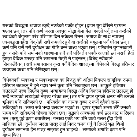
यसको विरुद्धमा आवाज उठ्दै नउठेको पक्कै होइन।द्वापर युग देखिनै प्रयत्न
भएका छन्।तर पनि कर्ण जस्ता अदभुत योद्धा बेला बेला एक्लो पर्नु तथा कसैको
स्वार्थको चंगुलमा परेर परिणाम दिन सकेका छैनन।समाज कै साथ नपाउनु
एक्यबद्धतानहुँदा विद्रोही सधैं कमजोर हुने वा कसैको चंगुलमा पर्ने गरेका छन्।
कर्ण पनि यसै गरी दुर्योधन का गोटि बन्न बाध्य भएका छन्।परिवर्तन युगान्तकारी
हुन नसके पनि समाजको धारणामा शनै शनै परिवर्तन पक्कै आएको छ।यसरी हेर्दा
हाम्रा वैदिक शस्त्र पनि समानता मैत्री नै पाइन्छन्।विभेद स्वीकार्न
सिकाउँदैनन्।सधैं समानताका कुरा गर्ने वैदिक शास्त्रमा विभेदको बिरुद्ध हतियार
उठाएका कथा पनि लेखिएका छन्।
विभेदकारी व्यवस्था र व्यवस्थापक का बिरुद्ध को अंतिम विकल्प सामूहिक रुपमा
हतियार उठाउनु नै हुने गर्दछ भन्ने कुरा पनि सिकाएका छन्।आफूले हतियार
नउठाउने प्रण लिएका कृष्ण अन्यायका बिरुद्ध अंतिम विकल्प हतियार उठाउनु हो
भन्दै न्यायको लडाईको नेतृत्त्व गरेका छन्।तर पनि द्वापर युगको अन्त्य सँगै उनको
भूमिका पनि सकिएको छ। परिवर्तन का नायक कृष्ण र कर्ण दुवैको समय
सकिएको छ।समय सबै भन्दा बलवान भएको छ।द्वापर युगको अन्त्य सँगै उनको
समय पनि सकिएको घोषणा गरेका छन्।युद्धको अन्त्यममा कर्ण छल वाट मारिएका
छन्।मृत्यु पूर्व कृष्ण बताउँछन्।गन्तव्य एउटै भय पनि बाटो गलत हुँदा तिमी
मारिएका छौं।दुर्योधन जस्ता पात्र लाई मित्र चयन गर्नु नै तिम्रो भूल थियो।
दुर्योधन समानता हैन मात्र सम्राट हुन चाहन्थे। समयको अगाडि कृष्ण पनि
बाध्य थिए।