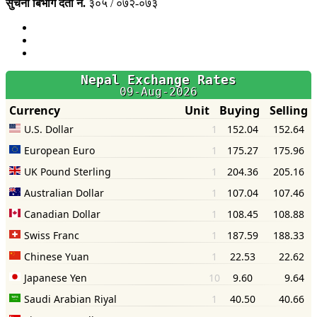
सुचना बिभाग दर्ता नं.
३०५ / ०७२-०७३