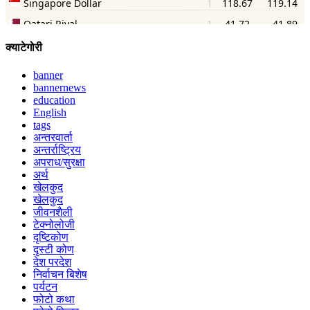
क्याटेगोरी
banner
bannernews
education
English
tags
अन्तरवार्ता
अन्तर्राष्ट्रिय
अपराध/सुरक्षा
अर्थ
खेलकुद
खेलकुद
जीवनशैली
टेक्नोलोजी
दृष्टिकोण
दृस्टी कोण
देश परदेश
निर्वाचन बिशेष
पर्यटन
फोटो कथा