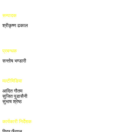
सम्पादक
श्रीकृष्ण ढकाल
प्रबन्धक
सन्तोष भण्डारी
मल्टीमिडिया
आदित गौतम
सुजित पुडासैनी
सुभाष श्रेष्ठ
कार्यकारी निर्देशक
विदुर फुँयाल