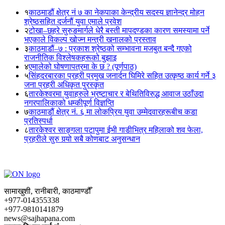
१
काठमाडौं क्षेत्र नं ७ का नेकपाका केन्द्रीय सदस्य ज्ञानेन्द्र मोहन
श्रेष्ठसहित दर्जनौं युवा एमाले प्रवेश
२
टोखा–छहरे सुरुङमार्गले धेरै बस्ती मापदण्डका कारण समस्यामा पर्ने
भएकाले विकल्प खोज्न मन्त्री खनालको प्रस्ताव
३
काठमाडौं–७ : प्रकाश श्रेष्ठको सम्भावना मजबुत बन्दै गएको
राजनीतिक विश्लेषकहरूको बुझाइ
४
एमालेको घोषणापत्रमा के छ ? (पूर्णपाठ)
५
सिंहदरबारका प्रहरी प्रमुख जनार्दन घिमिरे सहित उत्कृष्ठ कार्य गर्ने ३
जना प्रहरी अधिकृत पुरस्कृत
६
तारकेश्वरमा युवाहरुले भ्रष्टाचार र बेथितिविरुद्ध आवाज उठाँउदा
नगरपालिकाको धम्कीपूर्ण विज्ञप्ति
७
काठमाडौं क्षेत्र नं. ६ मा लोकप्रिय युवा उम्मेदवारहरूबीच कडा
प्रतिस्पर्धा
८
तारकेश्वर साङ्गला पटापुमा ईभी गाडीभित्र महिलाको शव फेला,
प्रहरीले सुरु गर्‍यो सबै कोणबाट अनुसन्धान
सामाखुशी, रानीबारी, काठमाण्डौँ
+977-014355338
+977-9810141879
news@sajhapana.com