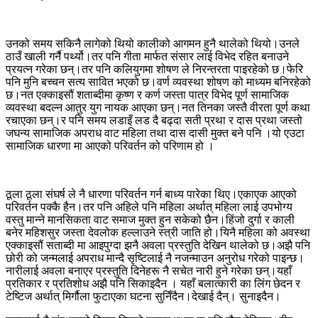
उनको समय सकिनै लागेको थियो कालीको आगमन हुनै थालेको थियो।उनले
ठाउँ खाली गर्नै पर्थ्यो।तर पनि गीता मार्फत संसार लाई विभेद रहित बनाउने
प्रयत्न गरेका छन्।तर पनि कलियुगमा शोषण ले निरन्तरता पाइरहेको छ।फेरि
पनि मुनि बच्चन सत्य सावित भएको छ।वर्ण व्यवस्था शोषण को माध्यम बनिरहेको
छ।नत एक्काइसौं शताब्दीमा कृष्ण र कर्ण जस्ता पात्र विभेद पूर्ण सामाजिक
व्यवस्था बदल्न आतुर युग नायक आएका छन्।नत तिनका जस्तै वीरता पूर्ण कथा
रचाएका छन्।र पनि समय लडाइँ लड दै बढ्दा सती प्रथा र दास प्रथा जस्तो
जघन्य सामाजिक अपराध वाट महिला तथा दास दासी मुक्त बने पनि ।यो एउटा
सामाजिक धारणा मा आएको परिवर्तन को परिणाम हो ।
ठूला ठूला संघर्ष ले नै धारणा परिवर्तन गर्न बाध्य पारेका थिए।एकाएक आएको
परिवर्तन पक्कै हैन।तर पनि अहिले पनि महिला अर्थात् महिला लाई उपभोग्य
वस्तु मान्ने मानसिकता वाट समाज मुक्त हुन सकेको छैन।हिंजो दुर्गा र काली
बनेर महिशसुर जस्ता देवलोक हल्लाउने स्त्री जाति हो।यिनै महिला को अवस्था
एक्काइसौं सताब्दी मा आइपुग्दा झनै अवला प्रस्तुति देखिन थालेको छ।अझै पनि
छोरी को जन्मलाई अपराध मान्दै सृष्टिलाई नै नजन्माउन अनुरोध गरेको पाइन्छ।
नारीलाई अवला बनाएर प्रस्तुति दिनेहरू नै सचेत नारी हुने गरेका छन्।यहाँ
प्रतिकार र प्रतिशोध अझै पनि सिकाइदैन । यहाँ बलात्कारी का लिंग छेदन र
टेष्टिज अर्थात् मिर्गौला फुटाएका घटना सुनिँदैन।देखाई दैन्। सुनाइदैन।