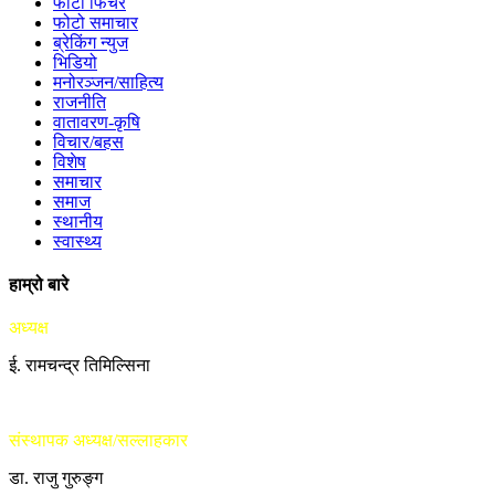
फोटो फिचर
फोटो समाचार
ब्रेकिंग न्युज
भिडियो
मनोरञ्जन/साहित्य
राजनीति
वातावरण-कृषि
विचार/बहस
विशेष
समाचार
समाज
स्थानीय
स्वास्थ्य
हाम्रो बारे
अध्यक्ष
ई. रामचन्द्र तिमिल्सिना
संस्थापक अध्यक्ष/सल्लाहकार
डा. राजु गुरुङ्ग