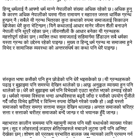
हिन्दू धर्मलाई नै आफ्नो धर्म मान्ने नेपालीको संख्या अधिक रहेको छ।अधिक हुनु
कै कारण अधिक नेपालीको घरमा गीता रामायण र महाारत जस्ता धार्मिक ग्रन्थ
हुन्छन् नै।सबैले यी ग्रन्थ भित्रका कुरा कथाको रुपमा समाजलाई सिकाउन
खोजेका धेरै कुरा भेटिन्छन्।यिनै कथालाई आधार मानेर जीवन शैली बनाउने
नेपाली पनि थुप्रै रहेका छन्।जीवनशैली कै आधार बनेका यी ग्रन्थहरू
महत्तोपूर्ण रहेका छन्।व्यक्ति तथा समाजलाई सहिमार्गमा हिँडाउन सबै धर्मका
यस्ता ग्रन्थ को उद्देस्य रहेको पाइन्छ। मुख्य त हिन्दू धर्म ग्रन्थ मा समाजमा हुने
विभेद र सामाजिक व्यवस्था को अन्तरसंघर्ष का कथा पनि धेरै पाइन्छ।
संस्कृत भाषा कसैको पनि हुन छोडेको पनि धेरै भइसकेको छ।यी ग्रन्थहरूको
पढाइ र बुझाइमा पनि समस्या देखिन थालेको छ।आफू अनुकूल व्याख्या हुन पनि
थालेको छ।धेरै को बुझाइमा धर्म पनि विभेदको एउटा स्रोत भएको ठम्याइ रहेको
छ।धर्मको नाममा विश्वास भन्दा अन्धविश्वास बढ्दै जाँदा र यसैको उपयोग पुँजीले
गर्दै जाँदा विभेद झाँगिदै र विभिन्न रुपमा देखिने गरेको पक्कै हो।अझै यस्तो
समाजको चरीत्र समग्र सत्तामा समुल देखिन थाल्दछ।अन्तत समाजको चरित्र
सत्ता र सत्ताको चरीत्र समाजको बन्दै जान्छ र यो भयानक हुँदै जान्छ।
महाभारत कालीन समयमा पनि महामुनी व्यास पनि यही यथार्थको व्याख्या गरेका
छन्।सुद र लोहरलाई लडाएर क्षेत्रियहरुले मचाउने लुटमा उनी पनि अनिष्ट
देखेका छन्।शोषण को प्रतक्ष्य प्रभावित बालक जब न्यायको लागि प्रयत्न गर्न