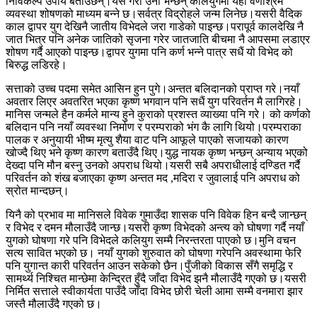
निर्विकल्प उपाय बताउँछन्।यसै गरी उनी भन्छन् कलियुगमा यही वर्णाश्रम
व्यवस्था शोषणको माध्यम बन्ने छ।सर्वत्र विद्रोहले जन्म लिनेछ।यसरी वैदिक
काल द्वापर युग देखिनै जातीय विभेदले जरा गाडेको पाइन्छ।परापूर्व कालदेखि नै
जात भित्र पनि अनेक जातिको सृजना गरेर जातजाति बीचमा नै आपसमा लडाएर
शोषण गर्दै आएको पाइन्छ।द्वापर युगमा पनि कर्ण भन्ने पात्र सधैं यो विभेद को
बिरुद्ध लडिरहे।
सत्ताको उच्च पदमा समेत आसिन हुन पुगे।अन्तत बलिदानको प्राप्त गरे।नयाँ
अवतार लिएर अवतरित भएका कृष्ण भगवान पनि सधैं युग परिवर्तन मै लागिरहे।
मानिस जन्मले हैन कर्मले मान्य हुने कुराको प्रशस्त व्याख्या पनि गरे। को कर्णको
बलिदान पनि नयाँ व्यवस्था निर्माण र परम्पराको भंग कै लागि थियो।परम्पराका
पालक र अनुयायी भीष्म मृत्यु शैया वाट पनि आफूले पाएको सजायको कारण
खोज्दै थिए भने कृष्ण कारण बताउँदै थिए।युद्ध नायक कृष्ण भन्छन् अन्याय भएको
देख्दा पनि मौन बस्नु उनको अपराध थियो।यसरी सबै अपराधीलाई दण्डित गर्दै
परिवर्तन को शंख बजाएका कृष्ण अन्तत मद ,मदिरा र जुवालाई पनि अपराध को
स्रोत मान्दछन्।
यिनै को प्रभाव मा मानिसले विवेक गुमाउँदा शासक पनि विवेक हिन बन्दै जान्छन्
र विभेद र दमन मौलाउँदै जान्छ।यसरी कृष्ण विभेदको अन्त्य को घोषणा गर्दै नयाँ
युगको घोषणा गरे पनि विभेदले कलियुग सम्मै निरन्तरता पाएको छ।मुनि वचन
सत्य सावित भएको छ। नयाँ युगको शुरुवात को घोषणा गरेपनि अवस्थामा फेरि
पनि युगान्त कारी परिवर्तन आउन सकेको छैन।पुँजीको विकास सँगै समृद्धि र
सामर्थ्य निश्चित मान्छेमा केन्द्रित हुँदै जाँदा विभेद झनै मौलाउँदै गएको छ।यसरी
निर्मित सत्ताले स्वीकार्यता पाउँदै जाँदा विभेद छोरी चेली आमा सम्मै वनमारा झार
जस्तै मौलाउँदै गएको छ।