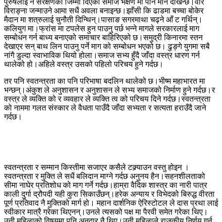
पुरुषलाई नै संरक्षणको जिम्मा दिएको समाज भक्षण मा पनि मौन देखिन्छ।वीर
विराङ्ना जन्माउने आमा सधैं अवला बनाइन्छ।झाँसी कि ढाडमा बच्चा बोकेर
मैदान मा शत्रुलाई चुनौती दिन्थिन्।पासाङ सगरमाथा चढ्ने आँ ट गर्थिन्।
कलियुग मा।फ्रांस मा टपलेस हुन पाउनु पर्छ भन्ने मागले सरकारलाई माग
सम्बोधन गर्न बाध्य बनाएको समाचार बाहिरिएको छ।समुद्री किनारमा स्तन
देखाएर सन् बाथ लिन पाउनु पर्ने माग को सम्बोधन भएको छ। ढुङ्गे युगमा सबै
नांगै डुल्दा स्वाभाविक थियो होला।समाज सभ्य हुँदै जाँदा वस्त्र धारण गर्न
थालेको हो।अहिले वस्त्र उसको पहिलो परिचय हुने गर्दछ।
तर पनि स्वतन्त्रता का पनि परिभाषा बदलिन थालेको छ।भीष्म महाभारत मा
भन्छन्।अंकुश ले अनुशासन र अनुशासन ले सभ्य समाजको निर्माण हुने गर्दछ।र
वस्त्र ले व्यक्ति को र व्यवहार ले व्यक्ति त्व को परिचय दिने गर्दछ।स्वतन्त्रता
को नाममा गलत संस्कार ले वैधता पाउँदै जाँदा सभ्यता र सत्यता हराउँदै जाने
गर्दछ।
स्वतन्त्रता र सम्मान किस्तीमा सजाएर कसैले टक्र्याउन वस्तु होइन ।
स्वतन्त्रता र मुक्ति ले सधैं बलिदान माग्ने गर्दछ अनुनय हैन।सहनशीलताको
सीमा नाघेर प्रतिशोध को माग गर्ने गर्दछ।हाम्रा वैदिक शास्त्र का नारी पात्र
काली दुर्गा द्रौपदी यही कुरा सिकाउँछन्।हरेक अन्याय र विभेदको बिरुद्ध वीरता
पूर्ण प्रतिवाद नै मुक्तिको मार्ग हो। महान दार्शनिक ऐरिस्टोटल ले दास प्रथा लाई
स्वीकार मात्रै गरेका थिएनन्।उनले त्यसको पक्ष मा पैरवी समेत गरेका थिए।
उनी महिलाको विषयमा पनि अनुदार नै थिए।उनी महिलाले राजकीय निर्णय गर्न