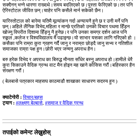
सक्दैनन् भन्ने धारणा राख्दथे।समय बदलिएको छ।पुस्ता फेरिएको छ।तर पनि
ऐरिस्टोटल जीवित छन्।चाहेर पनि कसैले मार्न सकेको छैन।
यारिस्तोटाल को बारेमा यतिमै मूल्यांकन गर्दा अन्यायनै हुने छ र उनी मर्ने पनि
छन्।अहिले लैंगिक विभेद,महिला र मान्छे प्रतिको उनको विचार पथमा हिँड्न
खोज्नु विपरीत दिशामा हिँड्नु नै हुनेछ।र पनि उनका समग्र दर्शन आज पनि
स्कूल ,कलेज र विश्वविद्यालय मै पढाइन्छ।यो साभार यसका लागि गरिएको हो ।
कसैका पनि राम्रा कुरा ग्रहण गर्दै जानु र नराम्रा छोड्दै जानु सभ्य र गतिशील
समाजका राम्रा पक्ष हुन।छोरी भएर जन्मनु अपराध हैन।
बरु हरेक विभेद र अपराध का बिरुद्ध मौनता साँधेर बस्नु अपराध हो।हामीले धेरै
कुरा सिकाउने वैदिक ग्रन्थ वाट मैन होइन मह खाने कोसिस गरौं।बहिस्कार हैन
संरक्षण गरौं।
( बेलबासे पत्रकार माहसघ काठमाडौ शाखाका साधारण सदस्य हुन )
क्याटेगोरी :
विचार/बहस
ट्याग :
#लक्ष्मण बेल्बासे
,
#समाज र वैदिक ग्रन्थ
तपाईको कमेन्ट लेख्नुहोस्