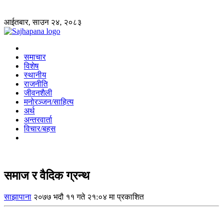
आईतबार, साउन २४, २०८३
समाचार
विशेष
स्थानीय
राजनीति
जीवनशैली
मनोरञ्जन/साहित्य
अर्थ
अन्तरवार्ता
विचार/बहस
समाज र वैदिक ग्रन्थ
साझापाना
२०७७ भदौ ११ गते २१:०४ मा प्रकाशित