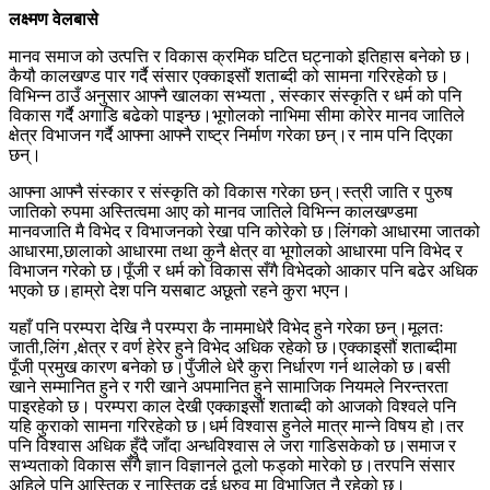
लक्ष्मण वेलबासे
मानव समाज को उत्पत्ति र विकास क्रमिक घटित घट्नाको इतिहास बनेको छ।
कैयौ कालखण्ड पार गर्दै संसार एक्काइसौं शताब्दी को सामना गरिरहेको छ।
विभिन्न ठाउँ अनुसार आफ्नै खालका सभ्यता , संस्कार संस्कृति र धर्म को पनि
विकास गर्दै अगाडि बढेको पाइन्छ।भूगोलको नाभिमा सीमा कोरेर मानव जातिले
क्षेत्र विभाजन गर्दै आफ्ना आफ्नै राष्ट्र निर्माण गरेका छन्।र नाम पनि दिएका
छन्।
आफ्ना आफ्नै संस्कार र संस्कृति को विकास गरेका छन्।स्त्री जाति र पुरुष
जातिको रुपमा अस्तित्वमा आए को मानव जातिले विभिन्न कालखण्डमा
मानवजाति मै विभेद र विभाजनको रेखा पनि कोरेको छ।लिंगको आधारमा जातको
आधारमा,छालाको आधारमा तथा कुनै क्षेत्र वा भूगोलको आधारमा पनि विभेद र
विभाजन गरेको छ।पूँजी र धर्म को विकास सँगै विभेदको आकार पनि बढेर अधिक
भएको छ।हाम्रो देश पनि यसबाट अछूतो रहने कुरा भएन।
यहाँ पनि परम्परा देखि नै परम्परा कै नाममाधेरै विभेद हुने गरेका छन्।मूलतः
जाती,लिंग ,क्षेत्र र वर्ण हेरेर हुने विभेद अधिक रहेको छ।एक्काइसौं शताब्दीमा
पूँजी प्रमुख कारण बनेको छ।पुँजीले धेरै कुरा निर्धारण गर्न थालेको छ।बसी
खाने सम्मानित हुने र गरी खाने अपमानित हुने सामाजिक नियमले निरन्तरता
पाइरहेको छ। परम्परा काल देखी एक्काइसौं शताब्दी को आजको विश्वले पनि
यहि कुराको सामना गरिरहेको छ।धर्म विश्वास हुनेले मात्र मान्ने विषय हो।तर
पनि विश्वास अधिक हुँदै जाँदा अन्धविश्वास ले जरा गाडिसकेको छ।समाज र
सभ्यताको विकास सँगै ज्ञान विज्ञानले ठूलो फड्को मारेको छ।तरपनि संसार
अहिले पनि आस्तिक र नास्तिक दुई ध्रुव मा विभाजित नै रहेको छ।