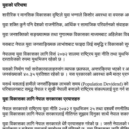
युवाको परिभाषा
शारीरिक र मानसिक विकासका दृष्टिले युवा भन्नाले किशोर अवस्था वा वयस्क अव
युवा शक्ति कुनै पनि देशको राजनीतिक, आर्थिक र सामाजिक परिवर्तनको संवाहक ह
युवा जनशक्तिको सङ्ख्यात्मक तथा गुणात्मक विकासका माध्यमबाट अहिलेका विकसि
यसबाट नेपाल युवा जनसाङ्ख्यिक लाभांशबाट फाइदा लिई समृद्धि र विकासको सुनौ
नेपालमा युवा विकासका लागि विसं २०७२ सालमा राष्ट्रिय युवा नीति तथा युथभ
दस्तावेजको रुपमा युथभिजन रहेको छ ।
यसको निर्माण गर्दा सरोकारवालाहरुसंग व्यापक छलफल, अन्तरक्रिया भएको र 
जनसंख्याको ४०.३५ प्रतिशत रहेको छ । यस प्रकारको अवस्था कमै मात्र प्राप्
यसर्थ यसलाई हामीले जनसाँङ्खिक लाभको समय (Population Devidend) को समयको 
परिचालनबाट समृद्ध नेपाल र सुखी नेपाली बनाउने राष्ट्रिय संकल्पलाई पुरा गर्न 
युवा विकासका लागि नेपाल सरकारका प्रयासहरु
नेपाल सरकारले राष्ट्रिय युवा नीति २०७२ र युथभिजन २५ तथा दशवर्षे रणनीति
युवा विकासका लागि नेपाल सरकारलाई नीतिगत सुझाव दिनुका साथै नेपाल सकारले स्व
युवा विकासका लागि नेपाल सरकारले धेरै प्रयासहरु गरेको छ । जस्तै नेपालको
कार्यक्रम र बजेटमा युवालाई सम्बोधन गर्ने गरिएको छ¸ युवा विकासका लागि नीत