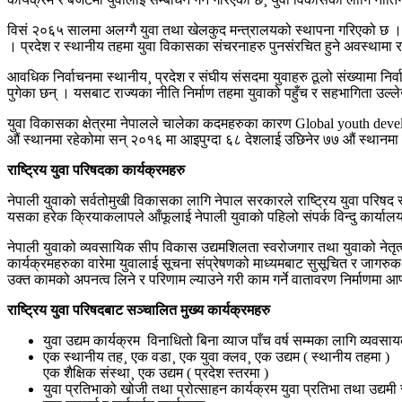
विसं २०६५ सालमा अलग्गै युवा तथा खेलकुद मन्त्रालयको स्थापना गरिएको छ । य
। प्रदेश र स्थानीय तहमा युवा विकासका संचरनाहरु पुनसंरचित हुने अवस्थामा 
आवधिक निर्वाचनमा स्थानीय¸ प्रदेश र संघीय संसदमा युवाहरु ठूलो संख्यामा न
पुगेका छन् । यसबाट राज्यका नीति निर्माण तहमा युवाको पहुँच र सहभागिता उल्ल
युवा विकासका क्षेत्रमा नेपालले चालेका कदमहरुका कारण Global youth dev
औं स्थानमा रहेकोमा सन् २०१६ मा आइपुग्दा ६८ देशलाई उछिनेर ७७ औं स्थान
राष्ट्रिय युवा परिषदका कार्यक्रमहरु
नेपाली युवाको सर्वतोमुखी विकासका लागि नेपाल सरकारले राष्ट्रिय युवा परिषद
यसका हरेक क्रियाकलापले आँफूलाई नेपाली युवाको पहिलो संपर्क विन्दु कार्याल
नेपाली युवाको व्यवसायिक सीप विकास उद्यमशिलता स्वरोजगार तथा युवाको नेतृत्व
कार्यक्रमहरुका वारेमा युवालाई सूचना संप्रेषणको माध्यमबाट सुसूचित र जागर
उक्त कामको अपनत्व लिने र परिणाम ल्याउने गरी काम गर्ने वातावरण निर्माणमा आफ
राष्ट्रिय युवा परिषदबाट सञ्चालित मुख्य कार्यक्रमहरु
युवा उद्यम कार्यक्रम विनाधितो बिना व्याज पाँच वर्ष सम्मका लागि व्यव
एक स्थानीय तह¸ एक वडा¸ एक युवा क्लव¸ एक उद्यम ( स्थानीय तहमा )
एक शैक्षिक संस्था¸ एक उद्यम ( प्रदेश स्तरमा )
युवा प्रतिभाको खोजी तथा प्रोत्साहन कार्यक्रम युवा प्रतिभा तथा उद्यमी