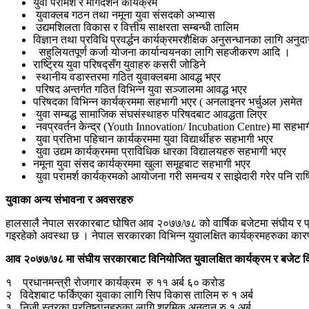
युवा परामर्श र मार्गदर्शन कार्यक्रम
युवाक्लब गठन तथा नमूना युवा संसदको अभ्यास
उद्यमशिलता विकास र वित्तीय साक्षरता सम्बन्धी तालिम
विज्ञान तथा प्रविधि प्रवर्द्धन कार्यक्रमरशैक्षिक अनुसन्धानका लागि अ
सहुलियतपूर्ण कर्जा योजना कार्यान्वयनका लागि सहजीकरण आदि ।
राष्ट्रिय युवा परिषद्सँग युवाहरु कसरी जोडिने
स्थानीय वडास्तरमा गठित युवाक्लबमा आवद्ध भएर
परिषद अन्तर्गत गठित विभिन्न युवा सञ्जालमा आवद्ध भएर
परिषदका विभिन्न कार्यक्रममा सहभागी भएर ( अनलाइनर भर्चुअल )समेत
युवा सम्बद्ध सामाजिक संघसंस्थाहरु परिषदबाट आवद्धता लिएर
नवप्रवर्तन केन्द्र (Youth Innovation/ Incubation Centre) मा सहभा
युवा प्रतिभा पहिचान कार्यक्रममा युवा विद्यार्थीहरु सहभागी भएर
युवा उद्यम कार्यक्रममा प्राविधिक धारका विद्यालयहरु सहभागी भएर
नमूना युवा संसद कार्यक्रममा खुला समूहबाट सहभागी भएर
युवा परामर्श कार्यक्रमको आयोजना गरी समन्वय र साझेदारी गरेर पनि रा
युवाका अन्य संभावना र अवसरहरु
हालसालै नेपाल सरकारबाट घोषित आव २०७७/७८ को वार्षिक बजेटमा संघीय र प्रदे
गइरहेको अवस्था छ । नेपाल सरकारका विभिन्न युवालक्षित कार्यक्रमहरुका कारण य
आव २०७७/७८ मा संघीय सरकारबाट विनियोजित युवालक्षित कार्यक्रम र बजेट 
१ प्रधानमन्त्री रोजगार कार्यक्रम रु ११ अर्ब ६० करोड
२ विदेशबाट फर्किएका युवाका लागि सिप विकास तालिम रु १ अर्ब
३ निजी स्तरका प्रतिष्ठानहरुका लागि श्रमिक अनुदान रु १ अर्ब