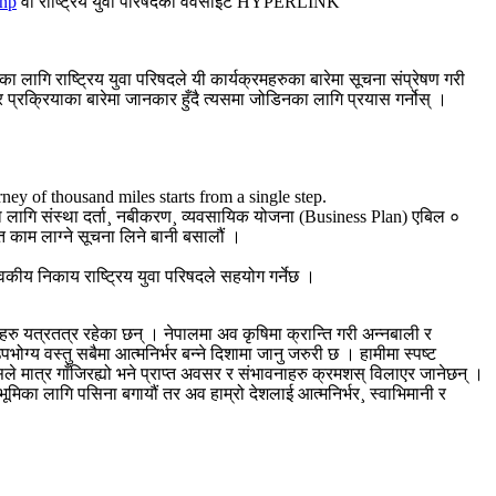
np
वा राष्ट्रिय युवा परिषदको वेवसाइट HYPERLINK
 लागि राष्ट्रिय युवा परिषदले यी कार्यक्रमहरुका बारेमा सूचना संप्रेषण गरी
र प्रक्रियाका बारेमा जानकार हुँदै त्यसमा जोडिनका लागि प्रयास गर्नोस् ।
urney of thousand miles starts from a single step.
। यसका लागि संस्था दर्ता¸ नबीकरण¸ व्यवसायिक योजना (Business Plan) एबिल ०
त काम लाग्ने सूचना लिने बानी बसालौं ।
वकीय निकाय राष्ट्रिय युवा परिषदले सहयोग गर्नेछ ।
यत्रतत्र रहेका छन् । नेपालमा अव कृषिमा क्रान्ति गरी अन्नबाली र
्य वस्तु सबैमा आत्मनिर्भर बन्ने दिशामा जानु जरुरी छ । हामीमा स्पष्ट
ले मात्र गाँजिरह्यो भने प्राप्त अवसर र संभावनाहरु क्रमशस् विलाएर जानेछन् ।
भूमिका लागि पसिना बगायौं तर अव हाम्रो देशलाई आत्मनिर्भर¸ स्वाभिमानी र