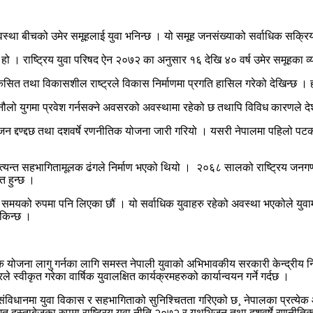
स्था बीचको उमेर समूहलाई युवा भनिन्छ । यो समूह जनसंख्याको सर्वाधिक सक्रिय
ो । राष्ट्रिय युवा परिषद ऐन २०७२ का अनुसार १६ देखि ४० वर्ष उमेर समूहका व्य
त तथा विकासशील राष्ट्रले विकास निर्माणमा प्रगति हासिल गरेको देखिन्छ । हर
लो युगमा प्रवेश गर्नसक्ने अवसरको अवस्थामा रहेको छ तथापि विविध कारणले देशक
िजन द्दण्द्दछ तथा दशवर्षे रणनीतिक योजना जारी गरियो । यसरी नेपालमा पहिलो
अत्यन्त सहभागितामूलक ढंगले निर्माण भएको थियो । २०६८ सालको राष्ट्रिय जनग
त हुन्छ ।
रुपमा पनि लिएका छौं । यो सर्वाधिक युवाहरु रहेको अवस्था भएकोले युवामा अन्त
सकिन्छ ।
क योजना लागु गर्नका लागि समस्त नेपाली युवाको अभिभावकीय सरकारी केन्द्रीय 
ीकृत गरेका वार्षिक युवालक्षित कार्यक्रमहरुको कार्यान्वयन गर्ने गर्दछ ।
 संविधानमा युवा विकास र सहभागिताको सुनिश्चितता गरिएको छ¸ नेपालका प्रत्य
िगत दस्ताबेजका रुपमा राष्ट्रिय युवा नीति २०७२ र युथभिजन तथा दशवर्षे रणनीति