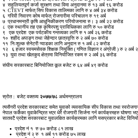
४ सहुलियतपूर्ण कर्जा सुरक्षण तथा विमा अनुदानमा रु १३ अर्ब ९६ करोड
५ CTEVT मार्फत् सिप विकास तालिमका लागि रु ४ अर्ब ३४ करोड
६ गरिवी निवारण कोष मार्फत् रोजगारीमा परिचालन रु १९ अर्ब
७ प्रधानमन्त्री कृषि आधुनिकीकरण परियोजनामा रु। ३ अर्ब २२ करोड
८ एक स्थानीय तह एक कृषिरपशु प्राविधिकका लागि रु ५० करोड
९ एक प्रदेश एक पर्यटकीय गन्तव्यका लागि रु १ अर्ब २६ करोड
१० शहीद अपाङ्ग तथा जेहेन्दार छात्रवृत्ति रु २ अर्ब ७० करोड
११ निःशुल्क सेनेटरी प्याडका लागि अनुदान रु १ अर्ब ८२ करोड
१२ ६ हजार स्वयमसेवक शिक्षक नियुक्ति ( गणित विज्ञान र अंग्रेजी ) रु २ अर्ब
१३ युवा तथा खेलकुद क्षेत्रमा विनियोजित रकम रु २ अर्ब ३६ करोड
संघीय सरकारबाट बिनियोजित कूल बजेट रु ६४ अर्ब ४९ करोड
स्रोत : बजेट वक्तव्य
२०७७/७८
अर्थमन्त्रालय
त्यसैगरी प्रदेश सरकारबाट समेत युवाको व्यवसायिक सीप विकास तथा स्वरोजगार
नेपाल फर्केका युवाकेन्द्रित भएर धेरै रोजगारी सिर्जना गर्न कार्यक्रमहरु घोषणा 
सातवटै प्रदेश सरकारबाट युवालक्षित कार्यक्रमका लागि यसप्रकार बजेट विन
प्रदेश नं १ रु ७० करोड ८१ लाख
प्रदेश नं २ रु १ अर्ब ११ करोड ७५ लाख