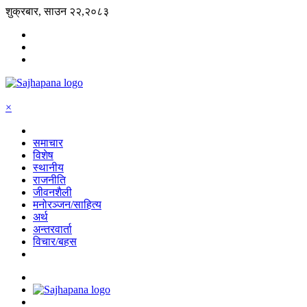
शुक्रबार, साउन २२,२०८३
×
समाचार
विशेष
स्थानीय
राजनीति
जीवनशैली
मनोरञ्जन/साहित्य
अर्थ
अन्तरवार्ता
विचार/बहस