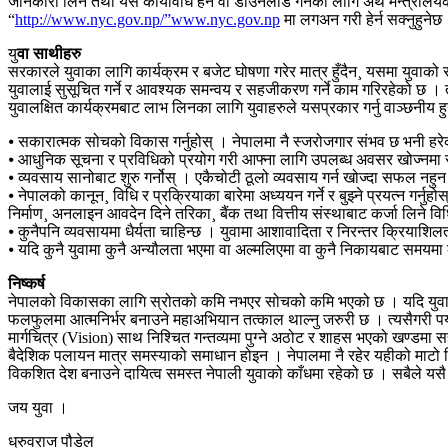
जानकारी लिन तथा यस कार्यविधि हेर्न वा डाउनलोड गर्नका लागि अर्थ मन्त्राल
“
http://www.nyc.gov.np/”www.nyc.gov.np
मा लगअन गरी हेर्न सक्नुहुनेछ
यु
वा साथीहरु
सरकारले युवाका लागि कार्यक्रम र बजेट घोषणा गरेर मात्र हुँदैन¸ यसमा युवाको स
युवालाई सुसूचित गर्ने र आवश्यक समन्वय र सहजीकरण गर्ने काम गरिरहेको छ । तपाई
युवालक्षित कार्यक्रमबाट लाभ लिनका लागि युवाहरुले यसप्रकार गर्नु वाञ्छनीय हु
⦁ सकारात्मक सोचको विकास गर्नुहोस् । नेपालमा नै स्जरोजगार संभव छ भनी हरे
⦁ आधुनिक सूचना र प्रविधिको प्रयोग गरी आफ्ना लागि उपलब्ध अवसर खोज्नमा र 
⦁ व्यवसाय सानोबाट शुरु गर्नोस् । एकैचोटी ठूलो व्यवसाय गर्न खोज्दा सफल नहुन
⦁ नेपालको कानून¸ विधि र प्रक्रियाका बारेमा अध्ययन गर्ने र बुझ्ने प्रयत्न गर
निर्माण¸ अनलाइन आवदेन दिने तरिका¸ बैंक तथा वित्तीय संस्थाबाट कर्जा लिने व
⦁ कुनैपनि व्यवसायमा धैर्यता चाहिन्छ । युवामा आशावादिता र निरन्तर क्रियाशिलताले
⦁ यदि कुनै युवामा कुनै अन्यौलता भएमा वा अल्मलिएमा वा कुनै निकायबाट समयमा
निष्कर्ष
नेपालको विकासका लागि स्रोतको कमि नभएर सोचको कमि भएको छ । यदि युवामा भ
फलफुलमा आत्मनिर्भर बनाउने महाअभियान तत्काल थाल्नु जरुरी छ । त्यसैगरी पर्य
मार्गचित्र (Vision) साथ निश्चित गन्तव्यमा पुग्ने अठोट र शाहस भएको खण्डमा स
बैदेशिक पलायन मात्र समस्याको समाधान होइन । नेपालमा नै रहेर यहीको माटो चिनेर
विकशित देश बनाउने दायित्व समस्त नेपाली युवाको काँधमा रहेको छ । सबैले यसै 
जय युवा ।
ध्रुवराज पौडेल