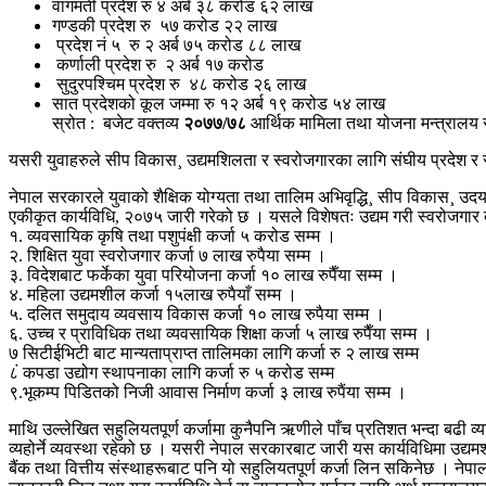
वागमती प्रदेश रु ४ अर्ब ३८ करोड ६२ लाख
गण्डकी प्रदेश रु ५७ करोड २२ लाख
प्रदेश नं ५ रु २ अर्ब ७५ करोड ८८ लाख
कर्णाली प्रदेश रु २ अर्ब १७ करोड
सुदुरपश्चिम प्रदेश रु ४८ करोड २६ लाख
सात प्रदेशको कूल जम्मा रु १२ अर्ब १९ करोड ५४ लाख
स्रोत : बजेट वक्तव्य
२०७७/७८
आर्थिक मामिला तथा योजना मन्त्रालय 
यसरी युवाहरुले सीप विकास¸ उद्यमशिलता र स्वरोजगारका लागि संघीय प्रदेश 
नेपाल सरकारले युवाको शैक्षिक योग्यता तथा तालिम अभिवृद्धि¸ सीप विकास¸ उदयमश
एकीकृत कार्यविधि, २०७५ जारी गरेको छ । यसले विशेषतः उद्यम गरी स्वरोजगार बन
१. व्यवसायिक कृषि तथा पशुपंक्षी कर्जा ५ करोड सम्म ।
२. शिक्षित युवा स्वरोजगार कर्जा ७ लाख रुपैया सम्म ।
३. विदेशबाट फर्केका युवा परियोजना कर्जा १० लाख रुपैँया सम्म ।
४. महिला उद्यमशील कर्जा १५लाख रुपैयाँ सम्म ।
५. दलित समुदाय व्यवसाय विकास कर्जा १० लाख रुपैया सम्म ।
६. उच्च र प्राविधिक तथा व्यवसायिक शिक्षा कर्जा ५ लाख रुपैँया सम्म ।
७ सिटीईभिटी बाट मान्यताप्राप्त तालिमका लागि कर्जा रु २ लाख सम्म
८ं कपडा उद्योग स्थापनाका लागि कर्जा रु ५ करोड सम्म
९.भूकम्प पिडितको निजी आवास निर्माण कर्जा ३ लाख रुपैंया सम्म ।
माथि उल्लेखित सहुलियतपूर्ण कर्जामा कुनैपनि ऋणीले पाँच प्रतिशत भन्दा बढी व्याज
व्यहोर्ने व्यवस्था रहेको छ । यसरी नेपाल सरकारबाट जारी यस कार्यविधिमा उद्यमश
बैंक तथा वित्तीय संस्थाहरूबाट पनि यो सहुलियतपूर्ण कर्जा लिन सकिनेछ । नेपा