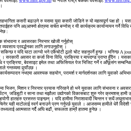
यको वेवसाइट
www.mof.gov.np
वा नेपाल राष्ट्र बैंकको वेवसाइट
www.nrb.org.
 ।
हभागिता कसरी बढाउने रु यसमा युवा कसरी जोडिने रु यो महत्वपूर्ण पक्ष हो । यसका
हरु पनि आ(आफ्नो क्षेत्रमा सचेत बन्नोस् र यी कार्यक्रम कार्यान्वयन गर्ने विधि 
नेछ :
क संभावना र अवसरका निरन्तर खोजी गर्नुहोस्
व्यवसाय प्रवर्द्धनका लागि लगाउनुहोस् ।
 सकिन्छ र यदि घाटा लाग्यो भने एकैचोटी ठूलो चोट सहनुपर्ने हुन्छ । भनिन्छ A jo
्नुहोस् । सरकारी अवसर वा कर्जा विना विधि¸ प्रक्रिया र मापदण्ड प्राप्त हुँदैन 
िधि र प्रक्रिया¸ बेवसाइट इमेल तथा अफिसियल पेज भिजिट गर्ने र आँफूसंग सम्बन्धि
 गन्तव्यमा पुर्‍याँउछ ।
 कार्यसम्पादन नभएमा आवश्यक सहयोग¸ परामर्श र मार्गदर्शनका लागि युवाको अभिभा
िजन¸ मिशन र निरन्तर प्रयास गरिरहने हो भने युवाका लागि संभावना र अवसरहरु 
टन¸ जडिबुटी र साना तथा मझौला उद्योगको विकासबाट शुरु गरेर क्रमशस् हामी उपभोग
हयोगी हातहरु प्रसस्त पाइन्छन् । यदि हामीमा निराशावादी चिन्तन र सधैं लघुताभास
 यही माटोलाई स्वर्ग बनाउने प्रण गर्नुपर्छ युवाले । आजसम्म हामीले धेरै विदेशी 
तथ्यलाई आत्मसात गर्दै अघि बढौं¸ सफलता हाम्रै हातमा हुनेछ ।