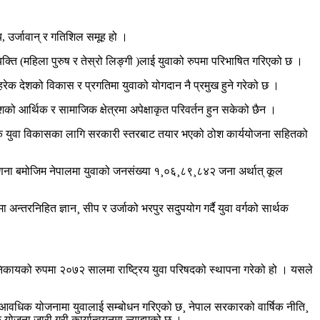
, उर्जावान् र गतिशिल समूह हो ।
क्ति (महिला पुरुष र तेस्रो लिङ्गी )लाई युवाको रुपमा परिभाषित गरिएको छ ।
ेक देशको विकास र प्रगतिमा युवाको योगदान नै प्रमुख हुने गरेको छ ।
ो आर्थिक र सामाजिक क्षेत्रमा अपेक्षाकृत परिवर्तन हुन सकेको छैन ।
 पटक युवा विकासका लागि सरकारी स्तरबाट तयार भएको ठोश कार्ययोजना सहितको
णना बमोजिम नेपालमा युवाको जनसंख्या १¸०६¸८९¸८४२ जना अर्थात् कूल
रनिहित ज्ञान¸ सीप र उर्जाको भरपुर सदुपयोग गर्दै युवा वर्गको सार्थक
निकायको रुपमा २०७२ सालमा राष्ट्रिय युवा परिषदको स्थापना गरेको हो । यसले
ेक आवधिक योजनामा युवालाई सम्बोधन गरिएको छ¸ नेपाल सरकारको वार्षिक नीति¸
क योजना जारी गरी कार्यान्वयनमा ल्याइएको छ ।