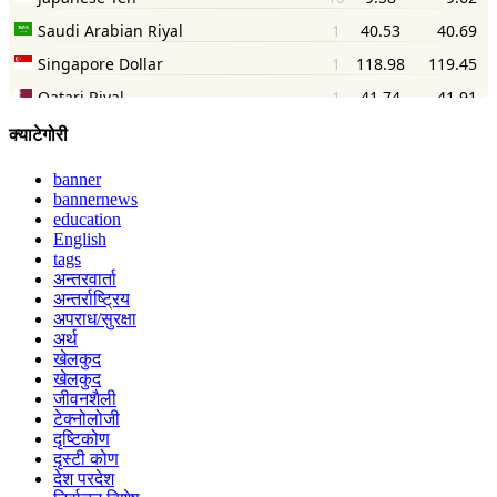
क्याटेगोरी
banner
bannernews
education
English
tags
अन्तरवार्ता
अन्तर्राष्ट्रिय
अपराध/सुरक्षा
अर्थ
खेलकुद
खेलकुद
जीवनशैली
टेक्नोलोजी
दृष्टिकोण
दृस्टी कोण
देश परदेश