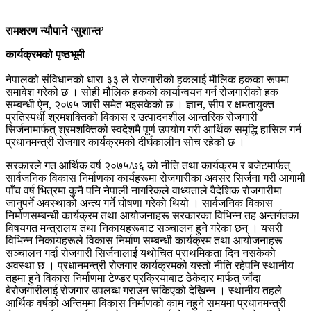
रामशरण न्यौपाने ‘सुशान्त’
कार्यक्रमको पृष्ठभूमी
नेपालको संविधानको धारा ३३ ले रोजगारीको हकलाई मौलिक हकका रूपमा
समावेश गरेको छ । सोही मौलिक हकको कार्यान्वयन गर्न रोजगारीको हक
सम्बन्धी ऐन, २०७५ जारी समेत भइसकेको छ । ज्ञान, सीप र क्षमतायुक्त
प्रतिस्पर्धी श्रमशक्तिको विकास र उत्पादनशील आन्तरिक रोजगारी
सिर्जनामार्फत् श्रमशक्तिको स्वदेशमै पूर्ण उपयोग गरी आर्थिक समृद्धि हासिल गर्न
प्रधानमन्त्री रोजगार कार्यक्रमको दीर्घकालीन सोच रहेको छ ।
सरकारले गत आर्थिक वर्ष २०७५/७६ को नीति तथा कार्यक्रम र बजेटमार्फत्
सार्वजनिक विकास निर्माणका कार्यहरूमा रोजगारीका अवसर सिर्जना गरी आगामी
पाँच वर्ष भित्रमा कुनै पनि नेपाली नागरिकले वाध्यताले वैदेशिक रोजगारीमा
जानुपर्ने अवस्थाको अन्त्य गर्ने घोषणा गरेको थियो । सार्वजनिक विकास
निर्माणसम्बन्धी कार्यक्रम तथा आयोजनाहरू सरकारका विभिन्न तह अन्तर्गतका
विषयगत मन्त्रालय तथा निकायहरूबाट सञ्चालन हुने गरेका छन् । यसरी
विभिन्न निकायहरूले विकास निर्माण सम्बन्धी कार्यक्रम तथा आयोजनाहरू
सञ्चालन गर्दा रोजगारी सिर्जनालाई यथोचित प्राथमिकता दिन नसकेको
अवस्था छ । प्रधानमन्त्री रोजगार कार्यक्रमको यस्तो नीति रहेपनि स्थानीय
तहमा हुने विकास निर्माणमा टेण्डर प्रक्रियाबाट ठेकेदार मार्फत् जाँदा
बेरोजगारीलाई रोजगार उपलब्ध गराउन सकिएको देखिन्न । स्थानीय तहले
आर्थिक वर्षको अन्तिममा विकास निर्माणको काम नहुने समयमा प्रधानमन्त्री