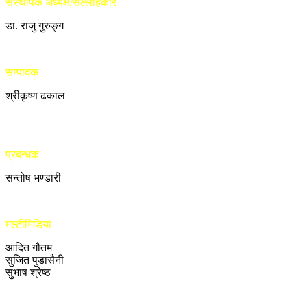
संस्थापक अध्यक्ष/सल्लाहकार
डा. राजु गुरुङ्ग
सम्पादक
श्रीकृष्ण ढकाल
प्रबन्धक
सन्तोष भण्डारी
मल्टीमिडिया
आदित गौतम
सुजित पुडासैनी
सुभाष श्रेष्ठ