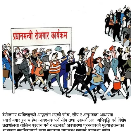
बेरोजगार व्यक्तिहरुले आफूसंग भएको सोच, सीप र अनुभवका आधारमा
स्वारोजगार हुन चाहेमा आवश्यक पर्ने सीप तथा उद्यमशीलता अभिवृद्धि गर्न विशेष
उद्यशीलता तालिम प्रदान गर्ने र उद्यमको अवधारणा प्रस्तावको मूल्याङ्कनका
आधारमा सहुलियतपूर्ण ऋण सहायता उपालब्ध गराउने व्यवस्था समेत