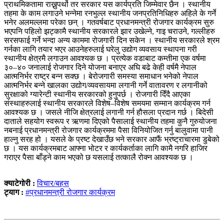
प्राथमिकतामा राख्नुपर्थो तर सरकार यस कार्यप्रति जिम्मेवार छैन । स्थानीय
तहमा के काम लगाउने भन्नेमा रनभुल्ल स्थानीय जनप्रतिनिधिहरु अहिले के गर्ने
भनेर अलमल्लमा परेका छन् । गतवर्षबाट प्रधानमन्त्री रोजगार कार्यक्रम सुरु
भएपनि पहिलो झट्कामै स्थानीय सरकारले झार उखेल्ने, गाइ चराउने, गल्लीहरु
सरसफाई गर्ने भन्दा अन्य काममा रोजगारी दिन सकेन । स्थानीय सरकारले श्रम
गर्नका लागि तयार भएर आउनेहरुलाई घरेलु उद्योग व्यवसाय स्थापना गरी
स्थानीय क्षेत्रमै लगाउन आवश्यक छ । प्रत्येक वडाबाट कम्तीमा एक वर्षमा
३०–४० जनालाई रोजगार दिने योजना बनाएर अघि बढे केही वर्षमै नेपाल
आत्मनिर्भर राष्ट्र बन्न सक्छ । बेरोजगारी समस्या समाधान भनेको नेपाल
आत्मनिर्भर बन्ने खालका उद्योग/व्यवसायमा लगानी गर्ने वातावरण र लगानीको
सुरक्षाको ग्यारेन्टी स्थानीय सरकारको हुनुपर्छ । रोजगारी दिँदै आएका
संस्थाहरुलाई स्थानीय सरकारले विशेष–विशेष समयमा सम्मान कार्यक्रम गर्न
आवश्यक छ । जसले नीजि क्षेत्रलाई लगानी गर्न हौसला प्रदान गर्छ । बिदेसी
दाताले सहयोग स्वरूप र ऋणमा दिएको पैसालाई स्थानीय तहमा कुनै गुरुयोजना
नबनाई प्रधानमन्त्री रोजगार कार्यक्रममा पैसा विनियोजित गर्नु बालुवामा पानी
हाल्नु सरह हो । यसले के प्रष्ट देखाउँछ भने सरकार आफैं भ्रष्ट्राचारमा डुबेको
छ । यस कार्यक्रमबाट आफ्ना भोटर र कार्यकर्ताका लागि कामै नगरि हाजिर
गराएर पैसा बाँड्ने काम भएको छ यसलाई तत्कालै रोक्न आवश्यक छ ।
क्याटेगोरी :
विचार/बहस
ट्याग :
#प्रधानमन्त्री रोजगार कार्यक्रम