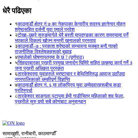
धेरै पढिएका
१
काठमाडौं क्षेत्र नं ७ का नेकपाका केन्द्रीय सदस्य ज्ञानेन्द्र मोहन
श्रेष्ठसहित दर्जनौं युवा एमाले प्रवेश
२
टोखा–छहरे सुरुङमार्गले धेरै बस्ती मापदण्डका कारण समस्यामा पर्ने
भएकाले विकल्प खोज्न मन्त्री खनालको प्रस्ताव
३
काठमाडौं–७ : प्रकाश श्रेष्ठको सम्भावना मजबुत बन्दै गएको
राजनीतिक विश्लेषकहरूको बुझाइ
४
एमालेको घोषणापत्रमा के छ ? (पूर्णपाठ)
५
सिंहदरबारका प्रहरी प्रमुख जनार्दन घिमिरे सहित उत्कृष्ठ कार्य गर्ने ३
जना प्रहरी अधिकृत पुरस्कृत
६
तारकेश्वरमा युवाहरुले भ्रष्टाचार र बेथितिविरुद्ध आवाज उठाँउदा
नगरपालिकाको धम्कीपूर्ण विज्ञप्ति
७
काठमाडौं क्षेत्र नं. ६ मा लोकप्रिय युवा उम्मेदवारहरूबीच कडा
प्रतिस्पर्धा
८
तारकेश्वर साङ्गला पटापुमा ईभी गाडीभित्र महिलाको शव फेला,
प्रहरीले सुरु गर्‍यो सबै कोणबाट अनुसन्धान
सामाखुशी, रानीबारी, काठमाण्डौँ