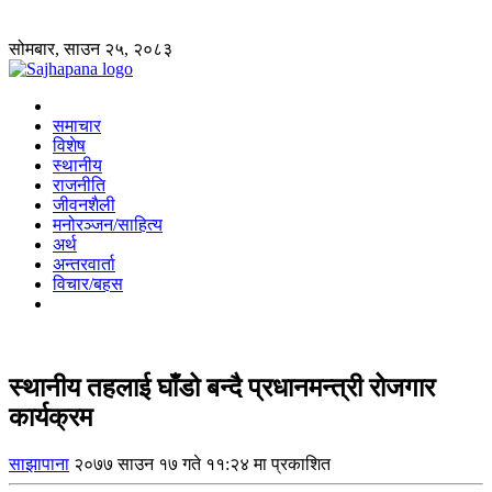
सोमबार, साउन २५, २०८३
समाचार
विशेष
स्थानीय
राजनीति
जीवनशैली
मनोरञ्जन/साहित्य
अर्थ
अन्तरवार्ता
विचार/बहस
स्थानीय तहलाई घाँडो बन्दै प्रधानमन्त्री रोजगार
कार्यक्रम
साझापाना
२०७७ साउन १७ गते ११:२४ मा प्रकाशित