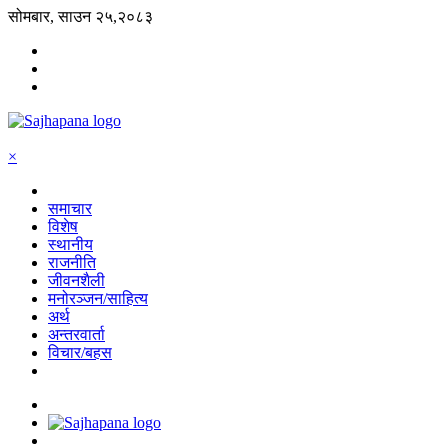
सोमबार, साउन २५,२०८३
×
समाचार
विशेष
स्थानीय
राजनीति
जीवनशैली
मनोरञ्जन/साहित्य
अर्थ
अन्तरवार्ता
विचार/बहस