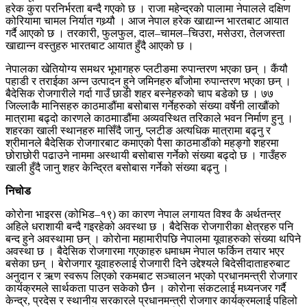
हरेक कुरा परनिर्भरता बन्दै गएको छ । राजा महेन्द्रको पालामा नेपालले दक्षिण
कोरियामा चामल निर्यात गथ्र्यौ । आज नेपाल हरेक खाद्यान्न भारतबाट आयात
गर्दै आएको छ । तरकारी, फुलफुल, दाल–चामल–चिउरा, मसेउरा, तेलजस्ता
खाद्यान्न वस्तुहरु भारतबाट आयात हुँदै आएको छ ।
नेपालका खेतियोग्य समथर भूभागहरु प्लटीङमा रुपान्तरण भएका छन् । कैंयौ
पहाडी र तराईका अन्न उत्पादन हुने जमिनहरु बाँजोमा रुपान्तरण भएका छन् ।
बैदेसिक रोजगारीले गर्दा गाउँ छाडी शहर बस्नेहरुको चाप बडेको छ । ७७
जिल्लाकै मानिसहरु काठमाडौंमा बसोबास गर्नेहरुको संख्या वर्षेनी लाखौंको
मात्रामा बढ्दो कारणले काठमााडौंमा अव्यवस्थित तरिकाले भवन निर्माण हुनु ।
शहरका खाली स्थानहरु मासिँदै जानु, प्लटीङ अत्यधिक मात्रामा बढ्नु र
श्रीमानले बैदेसिक रोजगारबाट कमाएको पैसा काठमाडौंको महङ्गो शहरमा
छोराछोरी पढाउने नाममा अस्थायी बसोबास गर्नेको संख्या बढ्दो छ । गाउँहरु
खाली हुँदै जानु शहर केन्द्रित बसोबास गर्नेको संख्या बढ्नु ।
निचोड
कोरोना भाइरस (कोभिड–१९) का कारण नेपाल लगायत विश्व कै अर्थतन्त्र
अहिले धराशायी बन्दै गइरहेको अवस्था छ । बैदेसिक रोजगारीका क्षेत्रहरु पनि
बन्द हुने अवस्थामा छन् । कोरोना महामारीपछि नेपालमा यूवाहरुको संख्या थपिने
अवस्था छ । बैदेसिक रोजगारमा गएकाहरु धमाधम नेपाल फर्किन तयार भएर
बसेका छन् । बेरोजगार यूवाहरुलाई रोजगारी दिने उद्देश्यले बिदेसीदाताहरुबाट
अनुदान र ऋण स्वरूप लिएको रकमबाट सञ्चालन भएको प्रधानमन्त्री रोजगार
कार्यक्रमले सार्थकता पाउन सकेको छैन । कोरोना संकटलाई मध्यनजर गर्दै
केन्द्र, प्रदेस र स्थानीय सरकारले प्रधानमन्त्री रोजगार कार्यक्रमलाई पहिलो