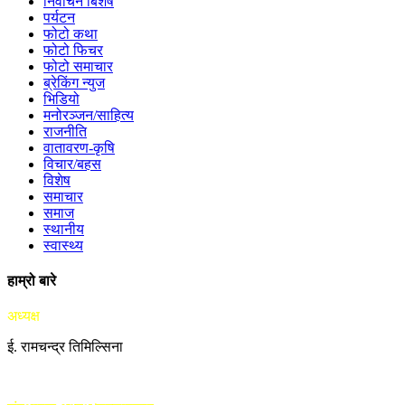
निर्वाचन बिशेष
पर्यटन
फोटो कथा
फोटो फिचर
फोटो समाचार
ब्रेकिंग न्युज
भिडियो
मनोरञ्जन/साहित्य
राजनीति
वातावरण-कृषि
विचार/बहस
विशेष
समाचार
समाज
स्थानीय
स्वास्थ्य
हाम्रो बारे
अध्यक्ष
ई. रामचन्द्र तिमिल्सिना