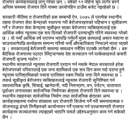
रोजगार कार्यक्रमलाई लागु गरेका छन् । वर्षको ११ महिना चुप लागेर बस्ने
अन्तिम समयमा रोजगार दिने नाममा उपयोगहिन ठाउँमा बजेट गइरहेको छ ।
सरकारी नीतिमा त रोजगारीको हक सम्बन्धी ऐन, २०७५ ले प्रत्येक स्थानीय
तहमा रोजगार सेवा केन्द्रको स्थापना गरी बेरोजगारहरुको पहिचान र सूचीकरण
गर्ने र रोजगार सेवा केन्द्रमा सूचीकृत भएका बेरोजगार व्यक्तिहरूलाई एक
आर्थिक वर्षमा न्यूनतम एक सय दिनको रोजगारी प्रत्याभूति गरिने व्यवस्था गरेको
छ । यो नयाँ आर्थिक वर्ष प्रारम्भ भएपछि गर्नुपर्ने मुख्य कामलाई असार मसान्त वा
साउनलागेपछि कार्यक्रम सम्पन्न गरियो भन्दै औपचारिकता निभाउने मात्र भएको
छ । सरकारलाई बेरोजगारी समस्या समाधान गर्नेतिर पटक्कै लागेको छैन । बरु
बैदेसिक रोजगारमा पठाएर रेमिट्यान्समा देश सञ्चालन गर्न पल्केकाहरुले कसरी
रोजगारी सृजना गर्लान ?
स्थानीय सरकारले न्यूनतम रोजगारी प्रदान गर्न नसके नेपाल सरकारले हरेक
बेरोजगारको परिवारलाई एक जना श्रमिकले एक सय दिन काम गर्दा प्राप्त हुने
न्यूनतम पारिश्रमिकको पचास प्रतिशत रकम निर्वाह भत्ता दिने व्यवस्था छ ।
तसर्थ सूचीकृत बेरोजगार व्यक्तिहरुलाई न्यूनतम रोजगारी सुनिश्चित गर्न
व्यावसायिक कृषि, सिंचाई, खानेपानी, नदी नियन्त्रण, वन, पर्यटन, यातायात
पूर्वाधार लगायतका सार्वजनिक निर्माणका क्षेत्रमा रोजगारी दिने व्यवस्था छ ।
स्थानीय तहहरुका सार्वजनिक निर्माण तथा सार्वजनिक क्षेत्रका अन्य
कार्यक्रमहरुमा पर्याप्त संख्यामा थप रोजगारी सिर्जना गर्ने गरी समन्वयात्मक र
योजनावद्ध ढंगले तिनीहरुको कार्यान्वयन गर्ने प्रबन्ध गर्न प्रधानमन्त्री रोजगार
कार्यक्रम सञ्चालनमा ल्याइएको भएपनि यसले उद्देश्यअनुसार काम गर्न सकेको
छैन ।