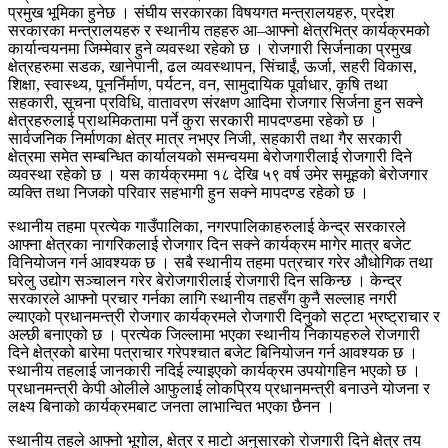
प्रमुख भूमिका हुनेछ । संघीय सरकारका विषयगत मन्त्रालयहरु, प्रदेश
सरकारका मन्त्रालयहरु र स्थानीय तहहरु आ–आफ्नो क्षेत्रभित्र कार्यक्रमको
कार्यान्वयनमा जिम्मेवार हुने व्यवस्था रहेको छ । रोजगारी सिर्जनाका प्रमुख
क्षेत्रहरुमा सडक, खानेपानी, ढल व्यवस्थापन, सिंचाईं, ऊर्जा, सहरी विकास,
शिक्षा, स्वास्थ्य, पूनर्निर्माण, पर्यटन, वन, सामुदायिक पूर्वाधार, कृषि तथा
सहकारी, सूचना प्रविधि, वातावरण संरक्षण आदिमा रोजगार सिर्जना हुन सक्ने
क्षेत्रहरुलाई प्राथमिकतामा पर्ने कुरा सरकारी मापदण्डमा रहेको छ ।
सार्वजनिक निर्माणका क्षेत्र मात्र नभएर निजी, सहकारी तथा गैर सरकारी
क्षेत्रमा समेत सम्बन्धित कार्यालयको समन्वयमा बेरोजगारीलाई रोजगारी दिने
व्यवस्था रहेको छ । यस कार्यक्रममा १८ देखि ५९ वर्ष उमेर समूहको बेरोजगार
व्यक्ति तथा निजको परिवार सहभागी हुन सक्ने मापदण्ड रहेको छ ।
स्थानीय तहमा प्रत्येक गाउँपालिका, नगरपालिकाहरुलाई केन्द्र सरकारले
आफ्ना क्षेत्रका नागरिकलाई रोजगार दिन सक्ने कार्यक्रम मागेर मात्र बजेट
विनियोजन गर्न आवश्यक छ । सबै स्थानीय तहमा पत्रचार गरेर औधोगिक तथा
घरेलु उद्योग सञ्चालन गरेर बेरोजगारीलाई रोजगारी दिन सकिन्छ । केन्द्र
सरकारले आफ्नो प्रचार गर्नका लागि स्थानीय तहसँग कुनै सल्लाह नगरी
ल्याएको प्रधानमन्त्री रोजगार कार्यक्रमले रोजगारी दिनुको सट्टा भ्रष्ट्राचार र
अल्छी बनाएको छ । प्रत्येक जिल्लामा भएका स्थानीय निकायहरुले रोजगारी
दिने क्षेत्रको बारेमा पत्राचार गरेपश्चात बजेट बिनियोजन गर्न आवश्यक छ ।
स्थानीय तहलाई जानकारी नदिई ल्याइएको कार्यक्रम उपयोगहिन भएको छ ।
प्रधानमन्त्री केपी ओलीले आफुलाई लोकप्रिय प्रधानमन्त्री बनाउने योजना र
लक्ष्य बिनाको कार्यक्रमबाट जनता लाभान्वित भएका छैनन ।
स्थानीय तहले आफ्नो भूगोल, क्षेत्र र माटो अनुसारको रोजगारी दिने क्षेत्र तय