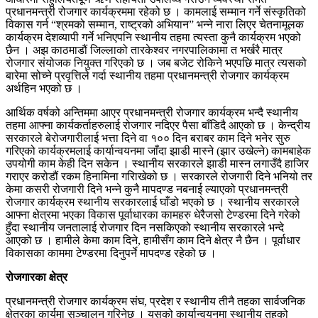
प्रधानमन्त्री रोजगार कार्यक्रममा रहेको छ । कामलाई सम्मान गर्ने संस्कृतिको
विकास गर्न “श्रमको सम्मान, राष्ट्रको अभियान” भन्ने नारा लिएर चेतनामूलक
कार्यक्रम देशव्यापी गर्ने भनिएपनि स्थानीय तहमा त्यस्ता कुनै कार्यक्रम भएको
छैन । अझ काठमाडौं जिल्लाको तारकेश्वर नगरपालिकामा त भर्खरै मात्र
रोजगार संयोजक नियुक्त गरिएको छ । जब बजेट रोकिने भएपछि मात्र त्यसको
बारेमा सोच्ने प्रवृत्तिले गर्दा स्थानीय तहमा प्रधानमन्त्री रोजगार कार्यक्रम
अर्थहिन भएको छ ।
आर्थिक वर्षको अन्तिममा आएर प्रधानमन्त्री रोजगार कार्यक्रम भन्दै स्थानीय
तहमा आफ्ना कार्यकर्ताहरुलाई रोजगार नदिएर पैसा बाँडिदै आएको छ । केन्द्रीय
सरकारले बेरोजगारीलाई भत्ता दिने वा १०० दिन बराबर काम दिने भनेर सुरु
गरिएको कार्यक्रमलाई कार्यान्वयनमा जाँदा झाडी मास्ने (झार उखेल्ने) कामबाहेक
उपयोगी काम केही दिन सकेन । स्थानीय सरकारले झाडी मास्न लगाउँदै हाजिर
गराएर करोडौं रकम हिनामिना गरिाखेको छ । सरकारले रोजगारी दिने भनियो तर
केमा कसरी रोजगारी दिने भन्ने कुनै मापदण्ड नबनाई ल्याएको प्रधानमन्त्री
रोजगार कार्यक्रम स्थानीय सरकारलाई घाँडो भएको छ । स्थानीय सरकारले
आफ्ना क्षेत्रमा भएका विकास पूर्वाधारका कामहरु धेरैजसो टेण्डरमा दिने गरेको
हुँदा स्थानीय जनतालाई रोजगार दिन नसकिएको स्थानीय सरकारले भन्दे
आएको छ । हामीले केमा काम दिने, हामीसँग काम दिने क्षेत्र नै छैन । पूर्वाधार
विकासका काममा टेण्डरमा दिनुपर्ने मापदण्ड रहेको छ ।
रोजगारका क्षेत्र
प्रधानमन्त्री रोजगार कार्यक्रम संघ, प्रदेश र स्थानीय तीनै तहका सार्वजनिक
क्षेत्रका कार्यमा सञ्चालन गरिनेछ । यसको कार्यान्वयनमा स्थानीय तहको