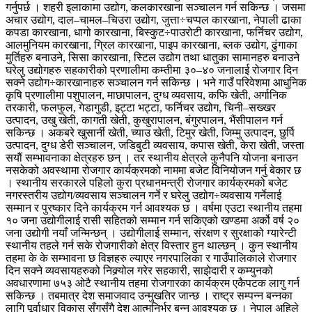
गर्नुपर्छ । शहरी इलाकामा उद्योग, कलकारखाना सञ्चालन गर्न सकिन्छ । जसमा
अचार उद्योग, दाल–चामल–चिउरा उद्योग, जुत्ता÷चप्पल कारखाना, नेपाली ढाका
कपडा कारखाना, धागो कारखाना, बिस्कुट÷पाउरोटी कारखाना, फर्निचर उद्योग,
आलमुनियम कारखाना, ग्रिल कारखाना, पाइप कारखाना, ब्लक उद्योग, ढुंगाका
मुर्तिहरु बनाउने, सिसा कारखाना, स्टिल उद्योग तथा धातुका सामानहरु बनाउने
घरेलु उद्योगहरु सहकारीको प्रणालीमा कम्तीमा ३०–४० जनालाई रोजगार दिन
सक्ने उद्योग÷कारखानाहरु सञ्चालन गर्न सकिन्छ । भने गाउँ परिवेशमा आधुनिक
कृषि प्रणालीमा पशुपालन, माछापालन, दुग्ध व्यवसाय, कफि खेती, अर्गानिक
तरकारी, फलफुल, गेडागुडी, इट्टा भट्टा, फर्निचर उद्योग, चिनी–सख्खर
उत्पादन, उखु खेती, कागती खेती, कुखुरापालन, बंगुरपालन, भैंसीपालन गर्न
सकिन्छ । अकबरे खुसार्नी खेती, च्याउ खेती, टिमुर खेती, जिम्मु उत्पादन, छुर्पि
उत्पादन, दुग्ध डेरी सञ्चालन, जडिबुटी व्यवसाय, कपास खेती, केरा खेती, जस्ता
सयौं सम्भावनाका क्षेत्रहरु छन् । तर स्थानीय क्षेत्रले कुनैपनि योजना बनाउन
नसकेको अवस्थामा रोजगार कार्यक्रमको नाममा बजेट विनियोजन गर्नु बेकार छ
। स्थानीय सरकारले पहिलो कुरा प्रधानमन्त्री रोजगार कार्यक्रमको बजेट
नगरस्तरीय उद्योग/व्यवसाय सञ्चालन गर्ने र घरेलु उद्योग÷व्यवसाय गर्नेलाई
सम्मान र पुरष्कार दिने कार्यक्रम गर्न आवश्यक छ । वर्षमा एउटा स्थानीय तहमा
१० जना उद्योगीलाई रासी सहितको सम्मान गर्न सकिएको खण्डमा अर्को वर्ष २०
जना उद्योगी नयाँ जन्मिन्छन् । उद्योगीलाई सम्मान, संरक्षण र सुरक्षाको ग्यारेन्टी
स्थानीय तहले गर्न सके रोजगारीको क्षेत्र विस्तार हुन थाल्छन् । कुन स्थानीय
तहमा के के सम्भावना छ विज्ञहरु ल्याएर नगरपालिका र गाउँपालिकाले रोजगार
दिन सक्ने व्यवसायहरुको निक्र्योल गरेर सहकारी, साझेदारी र कम्युनको
अवधारणामा ७५३ ओटै स्थानीय तहमा रोजगारका कार्यक्रम एकैपटक लागु गर्न
सकिन्छ । तबमात्र देश समाजवाद उन्मुखतिर जान्छ । राष्ट्र सम्पन्न बन्नका
लागि पूर्वाधार विकास सँगसँगै देश आत्मनिर्भर बन्न आवश्यक छ । नेपाल अहिले