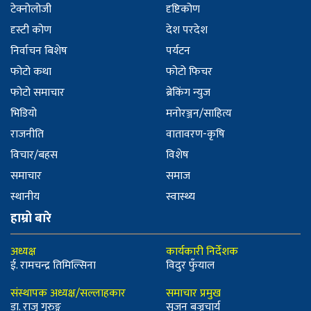
टेक्नोलोजी
दृष्टिकोण
दृस्टी कोण
देश परदेश
निर्वाचन बिशेष
पर्यटन
फोटो कथा
फोटो फिचर
फोटो समाचार
ब्रेकिंग न्युज
भिडियो
मनोरञ्जन/साहित्य
राजनीति
वातावरण-कृषि
विचार/बहस
विशेष
समाचार
समाज
स्थानीय
स्वास्थ्य
हाम्रो बारे
अध्यक्ष
कार्यकारी निर्देशक
ई. रामचन्द्र तिमिल्सिना
विदुर फुँयाल
संस्थापक अध्यक्ष/सल्लाहकार
समाचार प्रमुख
डा. राजु गुरुङ्ग
सुजन बज्रचार्य