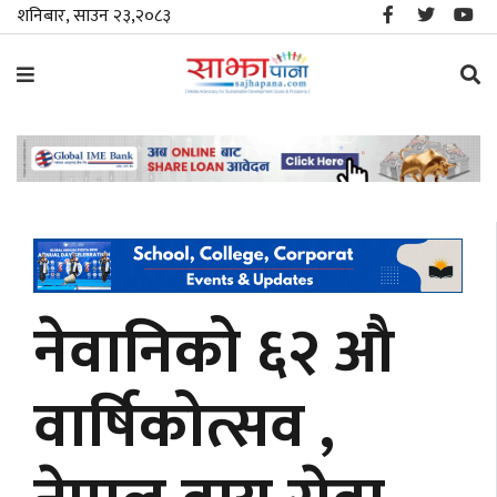
शनिबार, साउन २३,२०८३
समाचार
विशेष
स्थानीय
राजनीति
नेवानिको ६२ औ
जीवनशैली
वार्षिकोत्सव ,
मनोरञ्जन/
साहित्य