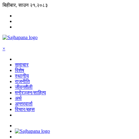
बिहीबार, साउन २१,२०८३
×
समाचार
विशेष
स्थानीय
राजनीति
जीवनशैली
मनोरञ्जन/साहित्य
अर्थ
अन्तरवार्ता
विचार/बहस