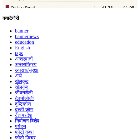
क्याटेगोरी
banner
bannernews
education
English
tags
अन्तरवार्ता
अन्तर्राष्ट्रिय
अपराध/सुरक्षा
अर्थ
खेलकुद
खेलकुद
जीवनशैली
टेक्नोलोजी
दृष्टिकोण
दृस्टी कोण
देश परदेश
निर्वाचन बिशेष
पर्यटन
फोटो कथा
फोटो फिचर