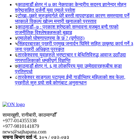
१
काठमाडौं क्षेत्र नं ७ का नेकपाका केन्द्रीय सदस्य ज्ञानेन्द्र मोहन
श्रेष्ठसहित दर्जनौं युवा एमाले प्रवेश
२
टोखा–छहरे सुरुङमार्गले धेरै बस्ती मापदण्डका कारण समस्यामा पर्ने
भएकाले विकल्प खोज्न मन्त्री खनालको प्रस्ताव
३
काठमाडौं–७ : प्रकाश श्रेष्ठको सम्भावना मजबुत बन्दै गएको
राजनीतिक विश्लेषकहरूको बुझाइ
४
एमालेको घोषणापत्रमा के छ ? (पूर्णपाठ)
५
सिंहदरबारका प्रहरी प्रमुख जनार्दन घिमिरे सहित उत्कृष्ठ कार्य गर्ने ३
जना प्रहरी अधिकृत पुरस्कृत
६
तारकेश्वरमा युवाहरुले भ्रष्टाचार र बेथितिविरुद्ध आवाज उठाँउदा
नगरपालिकाको धम्कीपूर्ण विज्ञप्ति
७
काठमाडौं क्षेत्र नं. ६ मा लोकप्रिय युवा उम्मेदवारहरूबीच कडा
प्रतिस्पर्धा
८
तारकेश्वर साङ्गला पटापुमा ईभी गाडीभित्र महिलाको शव फेला,
प्रहरीले सुरु गर्‍यो सबै कोणबाट अनुसन्धान
सामाखुशी, रानीबारी, काठमाण्डौँ
+977-014355338
+977-9810141879
news@sajhapana.com
सुचना बिभाग दर्ता नं.
३०५ / ०७२-०७३