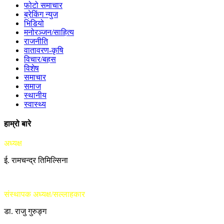
फोटो समाचार
ब्रेकिंग न्युज
भिडियो
मनोरञ्जन/साहित्य
राजनीति
वातावरण-कृषि
विचार/बहस
विशेष
समाचार
समाज
स्थानीय
स्वास्थ्य
हाम्रो बारे
अध्यक्ष
ई. रामचन्द्र तिमिल्सिना
संस्थापक अध्यक्ष/सल्लाहकार
डा. राजु गुरुङ्ग