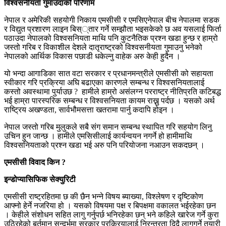
विश्वसनीयता गुमाउदाको परिणाम
नेपाल र अमेरिकी सहयोगी निकाय एमसीसी र एमसिएनेपाल बीच नेपालमा सडक
र विद्युत प्रशारण लाइन बिस््तार गर्ने सम्झौता भइसकेको छ अव यसलाई फिर्ता
पठाउदा नेपालको विश्वसनियता माथि पनि कुटनैतिक प्रश्न खडा हुन्छ र हाम्रो
जस्तो गरिब र विकाशील देशले दातृराष्ट्रको विश्वसनीयता गुमाउनु भनेको
नेपालको आर्थिक विकास पछाडी धकेल्नु वाहेक अरु केही हुदैन ।
यो भन्दा आगाडिका सात वटा सरकार र प्रधानमन्त्रीले एमसीसी को सहायता
स्वीकार गरि प्रक्रिया अघि बढाएका कारणले सम्बन्ध र विश्वसनियतालाई
कस्तो अवस्थामा पुर्याउछ ? हामीले हाम्रो असंलग्न परराष्ट्र नीतिप्रति कटिबद्ध
भई हाम्रा पारस्परिक सम्बन्ध र विश्वसनियता कायम राख्नु पर्दछ । यसको अर्थ
राष्ट्रिय अखण्डता, सार्वभौमसत्ता खतरामा पार्नु कदापि होइन ।
नेपाल जस्तो गरिब मुलुकले सबै संग समान सम्बन्ध स्थापित गरि सहयोग लिनु
उचिन हुन जान्छ । हामीले एमसिसीलाई कार्यन्वयन नगर्ने हो हामीमाथि
विश्वसनियताको प्रश्न खडा भई अरु पनि परियोजना नआउन सकदछन् ।
एमसीसी विवाद किन ?
इन्डोप्यासिफिक सेक्युरिटी
एमसीसी राष्ट्रहितमा छ की छैन भन्ने विषय ब्याख्या, विश्लेषण र दृष्टिकोण
आफ्नो हेर्ने नजरिया हो । यसको विषयमा पक्ष र बिपक्षमा वकालत भईरहेका छन
। केहीले संशोधन सहित लागु गर्नुपर्छ भनिरहेका छन् भने कहिले खारेज गर्ने कुरा
उठिरहेको बर्तमान सन्दर्भमा सरकार प्रक्रियालाई निरन्तरता दिदै लागुगर्ने तयारी