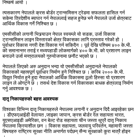
निष्कर्ष आयो ।
त्यसकारण नेपालले क्रस बोर्डर ट्रान्समिसन ट्रेडमा सफलता हासिल गर्न
सकेमा त्रिदेशीय ब्यापार गर्न नेपाललाई सहज हुनेछ भने नेपालले उर्जा क्षेत्रबाट
आर्थिक विकास गर्ने निश्चित छ ।
एमसीसीको लगानी भित्र्र्याउन नेपाल स्वयम्ले यो सडक, उर्जा विकास
ट्रान्समिसन लाइन विस्तारको क्षेत्र विकासका लागि प्रस्ताव गरेको हो ।
पुर्वाधार विकास नगरी देश विकास गर्न सकिदैन । पूर्व देखि पश्चिम ४०० के.भी.
को समानान्तर तराई र मध्यपहाडी लोकमार्गको ४०० के.भी. को प्रशारण लाइन
बनाउने उर्जा मन्त्रालयको गुरुयोजनामा छनौट भएको छ ।
नेपालले लिएको अरु अनुदान भन्दा यो एमसीसीको अनुदानले नेपालको
विकासको महत्वपूर्ण पूर्वाधार निर्माण हुने निश्चित छ । करिब २००० के.भी.
विद्युत निर्यात हुने हुदा नेपालको आर्थिक विकासमा ठूलो हिस्सा यो प्रशारण
लाइन ले ओगट्ने छ । तसर्थ देश विकास गर्न विकासका बाधक क्षेत्रलाइ निर्माण
गर्नु आवश्यक छ ।
दातृ निकायहरुको बहस आवश्यक
विश्वका विभिन्न दातृ निकायहरुले नेपालमा लगानी र अनुदान दिदै आइरहेका छन
। डीएफएआईडी वेलायत ,जाइका जापान, क्रस बोर्डर रेल सहायता भारत,
युएसएआइडी अमेरिका, वन बेल्ट रोड सहायता चीन जस्ता थुप्रै दातृ निकाय
नेपालमा क्रियाशील छन । विकास सहायता, जलवायु परिवर्तन, महामारी जस्ता
बिषयहरु राष्ट्रिय सुरक्षा नीति अन्तर्गत पर्दछन् सैन्य सुरक्षाको कुरा मात्रै होइन
।