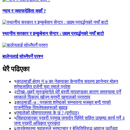
न्याय र जवाफदेहिता कहाँ ?
स्थानीय सरकार र इन्कुबेसन सेन्टर : उद्यम प्रवर्द्धनको नयाँ बाटो
बालेनलाई सोध्नैपर्ने प्रश्न
धेरै पढिएका
१
काठमाडौं क्षेत्र नं ७ का नेकपाका केन्द्रीय सदस्य ज्ञानेन्द्र मोहन
श्रेष्ठसहित दर्जनौं युवा एमाले प्रवेश
२
टोखा–छहरे सुरुङमार्गले धेरै बस्ती मापदण्डका कारण समस्यामा पर्ने
भएकाले विकल्प खोज्न मन्त्री खनालको प्रस्ताव
३
काठमाडौं–७ : प्रकाश श्रेष्ठको सम्भावना मजबुत बन्दै गएको
राजनीतिक विश्लेषकहरूको बुझाइ
४
एमालेको घोषणापत्रमा के छ ? (पूर्णपाठ)
५
सिंहदरबारका प्रहरी प्रमुख जनार्दन घिमिरे सहित उत्कृष्ठ कार्य गर्ने ३
जना प्रहरी अधिकृत पुरस्कृत
६
तारकेश्वरमा युवाहरुले भ्रष्टाचार र बेथितिविरुद्ध आवाज उठाँउदा