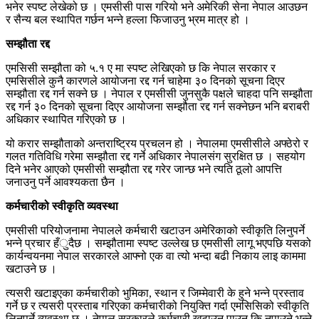
भनेर स्पष्ट लेखेको छ । एमसीसी पास गरियो भने अमेरिकी सेना नेपाल आउछन
र सैन्य बल स्थापित गर्छन भन्ने हल्ला फिजाउनु भ्रम मात्र हो ।
सम्झौता रद्द
एमसिसी सम्झौता को ५.१ ए मा स्पष्ट लेखिएको छ कि नेपाल सरकार र
एमसिसीले कुनै कारणले आयोजना रद्द गर्न चाहेमा ३० दिनको सूचना दिएर
सम्झौता रद्द गर्न सक्ने छ । नेपाल र एमसीसी जुनसुकै पक्षले चाहदा पनि सम्झौता
रद्द गर्न ३० दिनको सूचना दिएर आयोजना सम्झौता रद्द गर्न सक्नेछन भनि बराबरी
अधिकार स्थापित गरिएको छ ।
यो करार सम्झौताको अन्तराष्ट्रिय प्रचलन हो । नेपालमा एमसीसीले अफ्ठेरो र
गलत गतिविधि गरेमा सम्झौता रद्द गर्ने अधिकार नेपालसंग सुरक्षित छ । सहयोग
दिने भनेर आएको एमसीसी सम्झौता रद्द गरेर जान्छ भने त्यति ठूलो आपत्ति
जनाउनु पर्ने आवश्यकता छैन ।
कर्मचारीको स्वीकृति व्यवस्था
एमसीसी परियोजनामा नेपालले कर्मचारी खटाउन अमेरिकाको स्वीकृति लिनुपर्ने
भन्ने प्रचार हँुदैछ । सम्झौतामा स्पष्ट उल्लेख छ एमसीसी लागू भएपछि यसको
कार्यन्वयनमा नेपाल सरकारले आफ्नो एक वा त्यो भन्दा बढी निकाय लाइ काममा
खटाउने छ ।
त्यसरी खटाइएका कर्मचारीको भुमिका, स्थान र जिम्मेवारी के हुने भन्ने प्रस्ताव
गर्ने छ र त्यसरी प्रस्ताब गरिएका कर्मचारीको नियुक्ति गर्दा एमसिसिको स्वीकृति
लिनुपर्ने व्यवस्था छ । नेपाल सरकारले कर्मचारी खटाउन पाउन कि नपाउने भन्ने