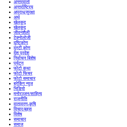
अन्तरवार्ता
अन्तर्राष्ट्रिय
अपराध/सुरक्षा
अर्थ
खेलकुद
खेलकुद
जीवनशैली
टेक्नोलोजी
दृष्टिकोण
दृस्टी कोण
देश परदेश
निर्वाचन बिशेष
पर्यटन
फोटो कथा
फोटो फिचर
फोटो समाचार
ब्रेकिंग न्युज
भिडियो
मनोरञ्जन/साहित्य
राजनीति
वातावरण-कृषि
विचार/बहस
विशेष
समाचार
समाज