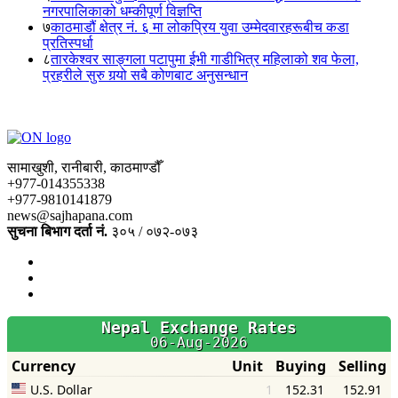
नगरपालिकाको धम्कीपूर्ण विज्ञप्ति
७
काठमाडौं क्षेत्र नं. ६ मा लोकप्रिय युवा उम्मेदवारहरूबीच कडा
प्रतिस्पर्धा
८
तारकेश्वर साङ्गला पटापुमा ईभी गाडीभित्र महिलाको शव फेला,
प्रहरीले सुरु गर्‍यो सबै कोणबाट अनुसन्धान
सामाखुशी, रानीबारी, काठमाण्डौँ
+977-014355338
+977-9810141879
news@sajhapana.com
सुचना बिभाग दर्ता नं.
३०५ / ०७२-०७३