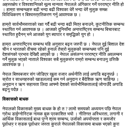
अहस्तक्षेप र विश्वशान्तिको मूल्य मान्यता नेपालले अंगिकार गर्ने परराष्ट्र नीति हो
। हाम्रा सम्बन्धहरु बढी भन्दा बढी विश्वका धेरै भन्दा धेरै मुलुक समक्ष
विविधिकरण र बिश्वस्त्रतिकरण गर्नु आवश्यक छ ।
हाम्रो सार्वभौमसत्ताको रक्षा गर्दै बढी भन्दा बढी मित्र बनाउने, कुटनीतिक सम्बन्ध
स्थापित गर्न आवश्यक छ । आजको दुनियाँमा अन्तराष्ट्रिय सम्बन्ध बिचारबाट
स्थापित हुदैनन् भने आजको युग ब्यापार र समृद्धिको युग हो ।
हाम्रा अन्तराष्ट्रिय सम्बन्ध यहि अनुसार बढ्न जरुरी छ । नेपाल दुई बिशाल देश
चीन र भारतको वीचमा रहेको हुनाले तेस्रो मुलुकको सम्बन्धमा पनि दुई
देशसंगको प्रभाव देखिदै आएको छ । नेपाल असंलग्न परराष्ट्र नीति अवलम्बन
गर्ने मुलुक भएको नाताले विश्वका सबै मुलुकसंग राम्रो सम्बन्ध बनाउनु उत्तिकै
आवश्यक छ ।
नेपाल बिश्वबजार संग जोडिएर खुला वजार अर्थनीति लाई अगाडि बढ्नुपर्छ ।
स्रोत र साधनहरुको खाडललाई कम गर्न अनुदान र बैदेशिक ऋण चाहिन्छ ।
अनुदान र ऋण सहायता लिदा आफ्नो देशको सार्वभौमिकतालाई जोगाउँदै अगाडि
बढ्नु पर्दछ ।
विकासको बाधक
नेपालको विकासको मुख्य बाधक के हो त ? लामो समयको अध्ययन पछि नेपाल
ग्रोथ डाईग्नोस्टिक नामक बुक प्रकाशित भयो । नीतिगत अस्थिरता, लगानी र
आर्थिक विकासलाई बाधा पुग्ने श्रम सम्बन्ध, उर्जाको अपर्याप्तता र कमजोर
पूर्वाधार र सडक पूर्वाधार जस्ता कुराले नेपालको विकासमा बाधक भएको कुरा