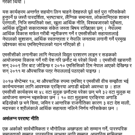
गरेको थियो ।
यस कार्यक्रम अन्तर्गत सहयोग लिन चाहने देशहरुले पूर्व सर्त पुरा गरिसकेको
हुनुपर्ने छ जस्तै पारदर्शिता, भ्रष्टाचार, लैंग्गिक समानता, लोकतान्त्रिक शासन
प्रणाली, निजि सम्पतिको रक्षा, खुला आर्थिक नीति, विश्वबजारको पहुँचता,
आर्थिक वृद्धिको सकारात्मक संकेत जस्ता बिषय राखिएका छन् । नेपालमा
आर्थिक विकास मार्फत गरीबी न्यूनीकरण गर्ने र एमसीसीको सहायतालाई
नेपालको सुशासन, आर्थिक स्वतन्त्रता र नेपालि जनतामा लगानी गर्ने प्रमुख
उद्देश्यका साथ एमसिएनेपालको गठन गरिएको हो ।
एमसीसीको लगानीका लागि नेपालले विद्युत प्रशारण लाइन र सडकको
आयोजनामा विकास गर्ने गरी पेश गरि छनौट मा परेको थियो । एमसीसी खासगरी
सन् २००९ तिर बाट जोडिन्छ र २०१० एमसिसिको टिम नेपाल आएको देखिन्छ र
सन् २०११ मा औपचारिक पत्र नेपाललाई पठाएको पाइन्छ ।
२०१७ सेप्टेम्बर १४, मा औपचारिक रुपमा एमसिए र एमसीसी वीच सम्झौता भई
कार्यन्वयनका लागि आवश्यक प्रक्रिया अगाडी बढेको अवस्था छ । हाल
एमसीसी कार्यक्रम मा ४८ वटा मुलुक छनौटमा परेका छन् भने ३२ वटा मुलुक मा
आयोजना सम्पन्न भइसकेका छन । १० वटा मुलुकमा प्रक्रिया अगाडि
बढिरहेको छ भने सिमा, जमिन र आन्तरिक राजनीतिका कारण ३ वटा देश माली,
मदास्का र श्रीलंकाले आर्थिक सहायता नलिने निर्णय गरिसकेका छन ।
असंलग्न परराष्ट नीति
एक अर्काको सार्वभौमिकता र भौगोलिक अखण्डता को सम्मान गर्ने, पारस्परिक
समानताको सम्मान, पारस्परिक लाभका लागि सम्मान, आन्तरिक मामिलामा