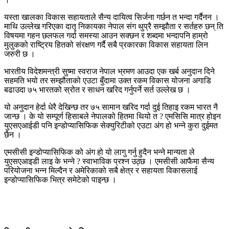
यस्ता खालका विकास सहायताले सैन्य दायित्व सिर्जना गर्छन त भन्दा गर्दैनन ।
माथि उल्लेख गरिएका दातृ निकायका नेपाल संग थुप्रै सम्झौता र सर्तहरु छन् ति
विषयमा गहन छलफल गर्दा समस्या आउन सक्छन र शब्दमा भन्दापनि हाम्रो
मुलुकको राष्ट्रिय हितको संरक्षण गर्दै सबै प्रकारका विकास सहायता लिन
जरुरी छ ।
भारतीय विदेशमन्त्री सुष्मा स्वराज नेपाल भ्रमण आउदा एक खर्ब अनुदान दिने
सहमति भयो तर सम्झौताको एउटा बुँदामा उक्त रकम विकास योजना अगाडि
बढाउदा ७५ भारतको स्रोत र साधन खरिद गर्नुपर्ने सर्त उल्लेख छ ।
यो अनुदान हेर्दा धेरै देखिन्छ तर ७५ सामान खरिद गर्दा दुई तिहाइ रकम भारत नै
जान्छ । के यो सम्पूर्ण हिसाबले नेपालको हितमा थियो त ? एमसिसि मात्र होइन
युएसएआईडी पनि इन्डोप्यासिफिक सेक्युरिटीको एउटा अंग हो भन्ने कुरा दुईमत
छैन ।
एमसीसी इन्डोप्यासिफिक को अंग हो यो लागु गर्नु हुदैन भन्ने मान्यता ले
युएसएआइडी लाइ के भन्ने ? स्वाभाविक प्रश्न उठ्छ । एमसीसी आफैमा सैन्य
परियोजना भन्न मिल्दैन र अमेरिकाको सबै क्षेत्र र सहायता विकासलाई
इन्डोप्यासिफिक भित्र समेटेको पाइन्छ ।