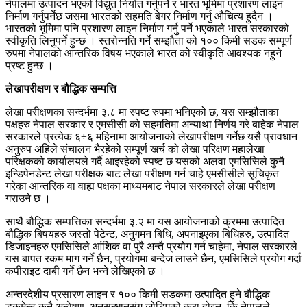
नेपालमा उत्पादन भएको विद्युत निर्यात गर्नुपर्ने र भारत भूमिमा प्रशारण लाइन
निर्माण गर्नुपर्नेछ जसमा भारतको सहमति बेगर निर्माण गर्नु औचित्य हुदैन ।
भारतको भूमिमा पनि प्रशारण लाइन निर्माण गर्नु पर्ने भएकाले भारत सरकारको
स्वीकृति लिनुपर्ने हुन्छ । स्तरोन्नति गर्ने सम्झौता को १०० किमी सडक सम्पूर्ण
रुपमा नेपालको आन्तरिक विषय भएकाले भारत को स्वीकृति आवश्यक नहुने
प्रष्ट हुन्छ ।
लेखापरीक्षण र बौद्धिक सम्पत्ति
लेखा परीक्षणका सन्दर्भमा ३.८ मा स्पष्ट रुपमा भनिएको छ, यस सम्झौताका
पक्षहरु नेपाल सरकार र एमसीसी को सहमतिमा अन्याथा निर्णय गरे बाहेक नेपाल
सरकारले प्रत्येक ६÷६ महिनामा आयोजनाको लेखापरीक्षण गर्नेछ यसै प्रावधान
अनुरुप अहिले संचालन भैरहेको सम्पूर्ण खर्च को लेखा परिक्षण महालेखा
परिक्षकको कार्यालयले गर्दै आइरहेको स्पष्ट छ यसको अलवा एमसिसिले कुनै
इन्डिपेनडेन्ट लेखा परीक्षक बाट लेखा परीक्षण गर्न चाहे एमसीसीले सूचिकृत
गरेका आन्तरिक वा वाह्य पक्षका माध्यमबाट नेपाल सरकारले लेखा परीक्षण
गराउने छ ।
साथै बौद्धिक सम्पत्तिका सन्दर्भमा ३.२ मा यस आयोजनाको क्रममा उत्पादित
बौद्धिक बिषयहरु जस्तो पेटेन्ट, अनुगमन बिधि, अपनाइएका बिधिहरु, उत्पादित
डिजाइनहरु एमसिसिले आंशिक वा पुरै अन्तै प्रयोग गर्न चाहेमा, नेपाल सरकारले
यस बापत रकम माग गर्ने छैन, प्रयोगमा बन्देज लाउने छैन, एमसिसिले प्रयोग गर्दा
कपीराइट दाबी गर्ने छैन भन्ने लेखिएको छ ।
अन्तरदेशीय प्रसारण लाइन र १०० किमी सडकमा उत्पादित हुने बौद्धिक
डकुमेन्ट कुनै अन्वेषण, अनुसन्धानसंग जोडिएको कुरा होइन, कि नेपालले