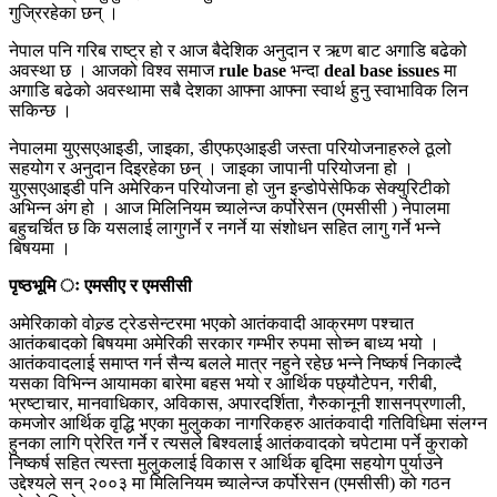
गुज्रिरहेका छन् ।
नेपाल पनि गरिब राष्ट्र हो र आज बैदेशिक अनुदान र ऋण बाट अगाडि बढेको
अवस्था छ । आजको विश्व समाज
rule base
भन्दा
deal base issues
मा
अगाडि बढेको अवस्थामा सबै देशका आफ्ना आफ्ना स्वार्थ हुनु स्वाभाविक लिन
सकिन्छ ।
नेपालमा युएसएआइडी, जाइका, डीएफएआइडी जस्ता परियोजनाहरुले ठूलो
सहयोग र अनुदान दिइरहेका छन् । जाइका जापानी परियोजना हो ।
युएसएआइडी पनि अमेरिकन परियोजना हो जुन इन्डोपेसेफिक सेक्युरिटीको
अभिन्न अंग हो । आज मिलिनियम च्यालेन्ज कर्पोरेसन (एमसीसी ) नेपालमा
बहुचर्चित छ कि यसलाई लागुगर्ने र नगर्ने या संशोधन सहित लागु गर्ने भन्ने
बिषयमा ।
पृष्ठभूमि ः एमसीए र एमसीसी
अमेरिकाको वोल्र्ड ट्रेडसेन्टरमा भएको आतंकवादी आक्रमण पश्चात
आतंकबादको बिषयमा अमेरिकी सरकार गम्भीर रुपमा सोच्न बाध्य भयो ।
आतंकवादलाई समाप्त गर्न सैन्य बलले मात्र नहुने रहेछ भन्ने निष्कर्ष निकाल्दै
यसका विभिन्न आयामका बारेमा बहस भयो र आर्थिक पछ्यौटेपन, गरीबी,
भ्रष्टाचार, मानवाधिकार, अविकास, अपारदर्शिता, गैरुकानूनी शासनप्रणाली,
कमजोर आर्थिक वृद्धि भएका मुलुकका नागरिकहरु आतंकवादी गतिविधिमा संलग्न
हुनका लागि प्रेरित गर्ने र त्यसले बिश्वलाई आतंकवादको चपेटामा पर्ने कुराको
निष्कर्ष सहित त्यस्ता मुलुकलाई विकास र आर्थिक बृदिमा सहयोग पुर्याउने
उद्देश्यले सन् २००३ मा मिलिनियम च्यालेन्ज कर्पोरेसन (एमसीसी) को गठन