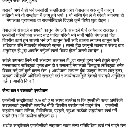
कानुन सरह लागू हुनेछ ।
यसको अर्थ केहो भने एमसीसी सम्झौतासंग अव नेपालका अरु कुनै कानुन
बाझियो भने यो सम्झौता नै लागु हुने भयो । यो सन्धि ऐन ले नै गरेको व्यवस्था हो
। नेपालका प्रशासक वा राजनीतिज्ञले दिएको कुनै बिशेष छुट होइन ।
नेपालको संसदले बनाएको कानुन नेपालकै संसदले फेर्ने अधिकार राख्दछ ।
एमसीसी परियोजना संसद बाट पारित गरियो भने मानौ भोलि नेपालको हित
बिपरीत कार्य हुन थाल्यो भने त्यो कानुन फेरी सहि ठाउमा ल्याउन कानुन फेर्ने
अधिकार पनि नेपालकै संसदको रहन्छ । त्यसो हुँदा कानूनी तवरबाट संसद बाट
अनुमोदन हँुदा आपत्ति गर्नुपर्ने खासै बिषय होला जस्तो लाग्दैन ।
सबैले अपनत्व लिने गरी संसदमा छलफल हँुदा राम्रो हुन्छ भन्ने हेतुले राम्रो
मनसायबाट राखिएको प्राबधान हो र यसलाई नेपालको बिरुद्धमा लेखिएको भनेर
विवाद गर्नु पर्ने कुनै करण छैन । आयोजना सम्पन्न हुँदा फाइदा नेपाल लाइ हुन्छ,
यसको स्वीकृति अमेरिकी संसदले गर्छ र कार्यन्वयन हुने देशको संसदले अनुमोदन
गर्छ । आपति किन ?
सैन्य बल र रकमको प्रयोजन
एमसीसी सम्झौताको २.७ को ए मा स्पष्ट उल्लेख छ कि एमसीसी फन्ड अमेरिकी
सरकारको एमसीसी सम्बन्धि नीति बिपरीत प्रयोग गर्न पाइने छैन । एमसीसी
सहयोग रकम सैनिक, मिलिसिया, प्रहरी, सुरक्षा गार्डको सहयोगमा खर्च गर्ने
पाइने छैन भनि उल्लेख गरिएको छ ।
अर्थात सम्झौताले एमसीसीको सहायता रकम सैन्य गतिविधिमा खर्च गर्न पाइने छैन