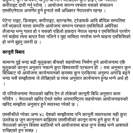
कपीराइट दावी गर्नु परोस् । आयोजना सपन्न पश्चात यसको संचालन
एमसीएनेपाल अन्तर्गत हुने हुनाले सबै अधिकार नेपालसंग रहन्छ ।
पेटेन्ट राइट, डिजाइन, कपीराइट, ब्रान्डनेम, ट्रेडमार्क आदि बौदिक सम्पतिमा
पर्ने भएकाले यस्ता सम्पत्ति आयोजना सम्पन्न पश्चात एमसिसिले अमेरिका
लैजान्छ भन्नु गलत हो र यसको पहिलो हकदार नेपाल रहन्छ र एमसिसिले प्रयोग
गर्न चाहेमा त्यस बापत पैसा नलिने र मुद्दा मामिला नगरोस भन्ने चाहना एमसिसिको
हो भन्ने बुझ्नु जरुरी छ ।
कानूनी बिबाद
सामान्य दुई भन्दा बढी मुलुकका बीचको सहयोगमा निर्माण हुने आयोजनामा एकै
मुलुकको कानुन अनुसार नचल्ने कुरा बिश्वव्यापी प्रचलन हो । यस अनुसार कुन
बिधिबाट यो आयोजना कार्यन्वयनको क्रममा कुन प्रक्रिया अनुरुप अगाडि बढ्ने
भन्दा यसै सम्झौतामा जे लेखिएको छ त्यस अनुसार कार्यन्वयन हुन्छ भन्ने अर्थ हो
।
यो परियोजनामा नेपालको खरिद ऐन ले तोकेको कानूनी बिधि अनुसार काम
गरिदैन । नेपालको खरिद ऐनले समेत अन्तराष्ट्रिय सहयोगका आयोजनाहरुको
खरिद सम्झौता अनुसार हुने व्यवस्था गरेको छ ।
एमसीसीले गरेका अन्य ४८ देशको सम्झौतामा पनि कानूनी व्यवस्थामा यही कुरा
उल्लेख छ जुन कानुनसग बाझिएमा एमसीसीको कानून मान्य हुने कुरा नै छ
नेपालको कानुन बिचमा बदलियो भने आयोजनामा बाधा पुग्न सक्छ भन्ने आशयले
राखिएको हुन सक्छ ।