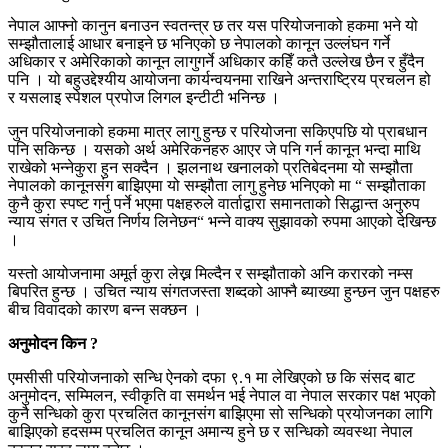
नेपाल आफ्नो कानुन बनाउन स्वतन्त्र छ तर यस परियोजनाको हकमा भने यो
सम्झौतालाई आधार बनाइने छ भनिएको छ नेपालको कानून उल्लंघन गर्ने
अधिकार र अमेरिकाको कानून लागुगर्ने अधिकार कहिँ कतै उल्लेख छैन र हुँदैन
पनि । यो बहुउद्देश्यीय आयोजना कार्यन्वयनमा राखिने अन्तराष्ट्रिय प्रचलन हो
र यसलाइ स्पेशल प्रपोज लिगल इन्टीटी भनिन्छ ।
जुन परियोजनाको हकमा मात्र लागु हुन्छ र परियोजना सकिएपछि यो प्राबधान
पनि सकिन्छ । यसको अर्थ अमेरिकनहरु आएर जे पनि गर्न कानून भन्दा माथि
राखेको भन्नेकुरा हुन सक्दैन । झलनाथ खनालको प्रतिबेदनमा यो सम्झौता
नेपालको कानूनसंग बाझिएमा यो सम्झौता लागु हुनेछ भनिएको मा “ सम्झौताका
कुनै कुरा स्पष्ट गर्नु पर्ने भएमा पक्षहरुले वार्ताद्वारा समानताको सिद्धान्त अनुरुप
न्याय संगत र उचित निर्णय लिनेछन“ भन्ने वाक्य सुझावको रुपमा आएको देखिन्छ
।
यस्तो आयोजनामा अमूर्त कुरा लेख्न मिल्दैन र सम्झौताको अनि करारको नम्स
बिपरित हुन्छ । उचित न्याय संगतजस्ता शब्दको आफ्नै ब्याख्या हुन्छन जुन पक्षहरु
बीच विवादको कारण बन्न सक्छन ।
अनुमोदन किन ?
एमसीसी परियोजनाको सन्धि ऐनको दफा ९.१ मा लेखिएको छ कि संसद बाट
अनुमोदन, सम्मिलन, स्वीकृति वा समर्थन भई नेपाल वा नेपाल सरकार पक्ष भएको
कुनै सन्धिको कुरा प्रचलित कानूनसंग बाझिएमा सो सन्धिको प्रयोजनका लागि
बाझिएको हदसम्म प्रचलित कानून अमान्य हुने छ र सन्धिको व्यवस्था नेपाल