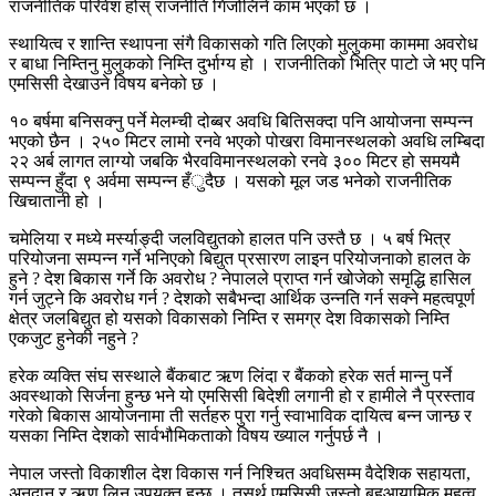
राजनीतिक परिवेश होस् राजनीति गिजोलिने काम भएको छ ।
स्थायित्व र शान्ति स्थापना संगै विकासको गति लिएको मुलुकमा काममा अवरोध
र बाधा निम्तिनु मुलुकको निम्ति दुर्भाग्य हो । राजनीतिको भित्रि पाटो जे भए पनि
एमसिसी देखाउने विषय बनेको छ ।
१० बर्षमा बनिसक्नु पर्ने मेलम्ची दोब्बर अवधि बितिसक्दा पनि आयोजना सम्पन्न
भएको छैन । २५० मिटर लामो रनवे भएको पोखरा विमानस्थलको अवधि लम्बिदा
२२ अर्ब लागत लाग्यो जबकि भैरवविमानस्थलको रनवे ३०० मिटर हो समयमै
सम्पन्न हुँदा ९ अर्वमा सम्पन्न हँुदैछ । यसको मूल जड भनेको राजनीतिक
खिचातानी हो ।
चमेलिया र मध्ये मर्स्याङ्दी जलविद्युतको हालत पनि उस्तै छ । ५ बर्ष भित्र
परियोजना सम्पन्न गर्ने भनिएको बिद्युत प्रसारण लाइन परियोजनाको हालत के
हुने ? देश बिकास गर्ने कि अवरोध ? नेपालले प्राप्त गर्न खोजेको समृद्धि हासिल
गर्न जुट्ने कि अवरोध गर्न ? देशको सबैभन्दा आर्थिक उन्नति गर्न सक्ने महत्वपूर्ण
क्षेत्र जलबिद्युत हो यसको विकासको निम्ति र समग्र देश विकासको निम्ति
एकजुट हुनेकी नहुने ?
हरेक व्यक्ति संघ सस्थाले बैंकबाट ऋण लिंदा र बैंकको हरेक सर्त मान्नु पर्ने
अवस्थाको सिर्जना हुन्छ भने यो एमसिसी बिदेशी लगानी हो र हामीले नै प्रस्ताव
गरेको बिकास आयोजनामा ती सर्तहरु पुरा गर्नु स्वाभाविक दायित्व बन्न जान्छ र
यसका निम्ति देशको सार्वभौमिकताको विषय ख्याल गर्नुपर्छ नै ।
नेपाल जस्तो विकाशील देश विकास गर्न निश्चित अवधिसम्म वैदेशिक सहायता,
अनुदान र ऋण लिनु उपयुक्त हुन्छ । तसर्थ एमसिसी जस्तो बहुआयामिक महत्व