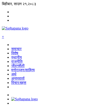
बिहीबार, साउन २१,२०८३
×
समाचार
विशेष
स्थानीय
राजनीति
जीवनशैली
मनोरञ्जन/साहित्य
अर्थ
अन्तरवार्ता
विचार/बहस