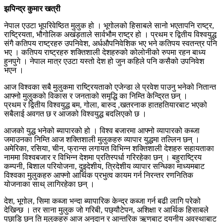
झपिन्द्र कुमार खत्री
नेपाल एउटा भूपरिवेष्ठित मुलुक हो । भूगोलको हिसाबले सानो भएतापनि राष्ट्र,
राष्ट्रियता, भौगोलिक अखंड़ताले सार्वभौम राष्ट्र हो । प्रथम र द्वितीय विश्वयुद्ध
संगै कतिपय राष्ट्रहरु उपनिवेश, अर्धऔपनिवेशिक भए भने कतिपय स्वतन्त्र पनि
भए । कतिपय राष्ट्रहरु शक्तिशाली देशहरुको कोलोनीको रुपमा रहन बाध्य
हुनपुगे । नेपाल मात्र एउटा यस्तो देश हो जुन कहिले पनि कसैको उपनिवेश
भएन ।
आज विश्वका सबै मुलुकमा राष्ट्रियताको एजेन्डा ले प्रवेश पाउनु भनेको नितान्त
आफ्नो मुलुकको विकास र जनताको समृद्धि का निम्ति केन्द्रित छन् ।
प्रथम र द्वितीय विश्वयुद्ध बम, गोला, बारुद ,खतरनाक हातहतियारबाट भएको
सबैलाई अवगत छ र आजको विश्वयुद्ध बदलिएको छ ।
आजको युद्ध भनेको ब्यापारको हो । विश्व बजारमा आफ्नो व्यापारको कब्जा
जमाउनका निम्ति आज शक्तिशाली मुलुकहरु व्यापार युद्धमा तल्लिन छन् ।
अमेरिका, रसिया, चीन, फ्रान्स लगायत विभिन्न शक्तिशाली देशहरु सहायताका
नाममा विश्वबजार र विभिन्न देशमा प्रतिस्पर्धा गरिरहेका छन् । बहुराष्ट्रिय
कम्पनी, बिशाल परियोजना, दुइदेशीय, त्रिदेशीय व्यापार सन्धिका माध्यमबाट
विश्वका मुलुकहरु आफ्नो आर्थिक प्रभुत्व कायम गर्न निरन्तर रणनितिक
योजनाका साथ् लागिरहेका छन् ।
देश, भूगोल, सिमा कब्जा भन्दा ब्यापारिक केन्द्र कब्जा गर्न बढी लागि परेको
देखिन्छ । तर साना मुलुक जो गरिबी, पछ्यौटेपन, अशिक्षा र आर्थिक हिसाबले
पछाडि छन् ति मुलुकहरु आज अनुदान र आन्तरिक ऋणबाट दयनीय अवस्थाबाट