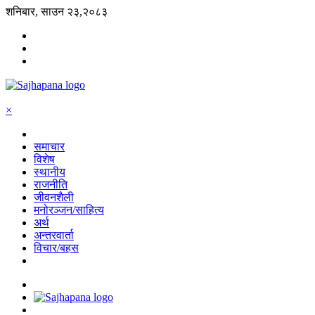
शनिबार, साउन २३,२०८३
×
समाचार
विशेष
स्थानीय
राजनीति
जीवनशैली
मनोरञ्जन/साहित्य
अर्थ
अन्तरवार्ता
विचार/बहस