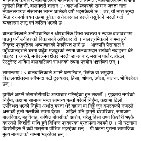
भविष्यका कर्णधार, बालबालिका भविष्यका नीति निर्माता, बालबालिकामा लगानी
सुनौलो विहानी, बालमैत्री शासन ः बालअधिकारको सम्मान जस्ता नारा
नेपाललगायत संसारभर लाग्न थालेको वर्षौ भइसकेको छ । तर, यी नारा सुन्दा
मिठा र कार्यान्वयन तहमा पुगेका सरोकारवालाहरुले नसुनेको जस्तो गर्दा
व्यवहारमा लागू गर्न कठिन भएको छ ।
बालबालिकाले अनौपचारिक र औपचारिक शिक्षा स्वस्थ्य र स्वच्छ वातावरणमा
पाउनु पर्ने उनीहरुको विकासको अधिकार हो । बालश्रमिकको नाममा हुने
निकृष्ट प्रकृतिका अत्याचारको फेहरिस्त लामै छ । आजपनि पैसावाल र
पहुँचवालहरुले घरमा बधुँवा मजदुरको रुपमा बालकामदार राखेको उदाहरण धेरै
पाइन्छ । त्यस्तै, मनोरञ्जन क्षेत्र जस्तैः डान्स बार, मसाज पार्लर, होटल,
रेस्टुरेन्ट आदिमा बालबालिका साधनको रुपमा प्रयोग भइरहेका छन् ।
सामान्तया ः बालबालिकाले आफ्नै घरपरिवार, छिमेक वा समुदाय ,
विद्यालयक्षेत्रमा सबैभन्दा बढी दुरव्यहार, हिंसा, शोषण, उपेक्षा, यातना, भोगिरहेका
छन् ।
हामीले आफ्नै छोराछोरीमाथि अत्याचार गरिरहेका हुन सक्छौँ । गृहकार्य नगरेको
निहुँमा, कक्षामा सामान्य भन्दा सामान्य गल्ती गरेको निहुँमा, कक्षामा ढिलो
उपस्थित भएको निहुँमा अर्थात् यस्ता धेरै बहाना वा निहुँ जुन वयस्कको नजरले
असाध्यै ठूलो गल्तीको रुपमा देख्छ । अहिले पनि हाम्रो घरपरिवार, समाजमा
बालविवाह, बहुविवाह, कथित बोक्सीको आरोप, घरेलु हिंसा तथा किशोरी भएकै
कारणले किशोरी माथि हुने विभिन्न प्रकारका प्रताडना कायमै छ । यी घटनामा
किशोरीहरु नै बढी मात्रामा पीडित भइरहेका छन् । यी घटना पुराना सामाजिक
मुल्य मान्यताको नाममा भइरहेका छन् ।