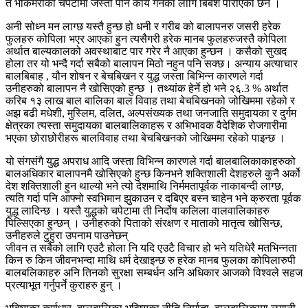
त भोकमरीको चपेटामा जस्तो पनि कार्य गर्नका लागि बिबश पारीएका छन ।
अनी सोध्न मन लाग्छ यस्तै हुन्छ हो धनी र गरीब को बालापनरु जसरी हरेक
फुलहरु कोपिला भएर आएका हुन त्यसैगरी हरेक मानब फुलहरुजस्तै कोपिला
अर्थात बाल्यकालको अवस्थाबाट पार गरेर नै आएका हुन्छन । कसैको सुखद
होला तर यो भन्दै गर्दा सबैको बालापन मिठो नहुन पनि सक्छ। अन्याय अत्याचार
बालबिबाह , यौन शोषन र बेचबिखन र युद्ध जस्ता बिभिन्न कारणले गर्दा
उनीहरुको बालापन नै खोसिएको हुन्छ । तथ्यांक हेर्ने हो भने २६.3 % अर्थात
करिब १३ लाख बाल बालिका बाल विवाह तथा बेचबिखनको जोखिममा रहेको र
अझ बढी मधेशी, मुस्लिम, दलित, अल्पसंख्यक तथा जनजाति समुदायका र दुर्गम
क्षेत्रका त्यस्ता समुदायका बालबालिकाहरू र अभिभावक वैदेशिक रोजगारीमा
भएका छोराछोरीहरू बालविवाह तथा बेचबिखनको जोखिममा रहेको पाइन्छ ।
यो संगसंगै युद्ध अपराध आदि जस्ता विभिन्न कारणले गर्दा बालबालिकाकाहरुको
बालअधिकार बालापनमै खोसिएको हुन्छ किनभने शक्तिशाली देशहरुले कुनै अर्को
देश शक्तिशाली हुन थाल्यो भने त्यो देशमाथि निर्ममतापूर्वक नाकाबन्दी लाग्छ,
त्यति गर्दा पनि आफ्नो स्वभिमान झुकाउन र दबिएर बस्न चाहेन भने क्रुरता पूर्वक
युद्ध लादिन्छ । यस्तै युद्धको चपेटामा ती निर्दोष कलिला वालवालिकाहरु
पिल्सिएका हुन्छन् । उनीहरुको पिताको संरक्षण र माताको मातृत्व खोसिन्छ,
उनीहरुले टुहुरा उपनाम पाउनेछन्
जीवन त सबैको लागि एउटै होला नि यदि एउटै विचार हो भने यतिधेरै मतभिन्नता
किन रु किन जीवनभन्दा माथि धर्म देखाइन्छ रु हरेक मानब फुलका कोपिलारुपी
बालबलिकाहरु अनि तिनको सुरक्षा सम्बर्धन अनि अधिकार आजको विश्वले सहज
प्रत्याभूत गर्नुपर्ने कुराहरु हुन् ।