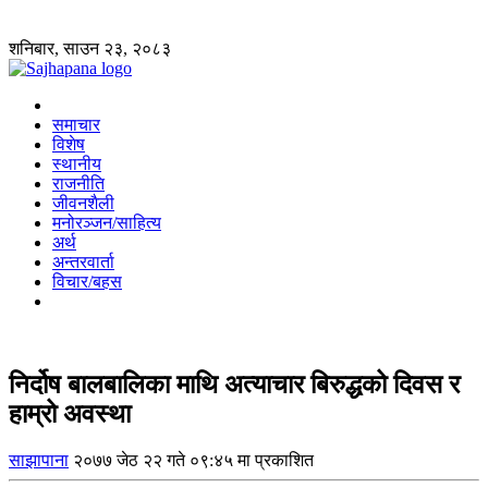
शनिबार, साउन २३, २०८३
समाचार
विशेष
स्थानीय
राजनीति
जीवनशैली
मनोरञ्जन/साहित्य
अर्थ
अन्तरवार्ता
विचार/बहस
निर्दोष बालबालिका माथि अत्याचार बिरुद्धको दिवस र
हाम्रो अवस्था
साझापाना
२०७७ जेठ २२ गते ०९:४५ मा प्रकाशित