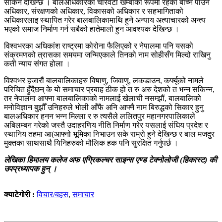
सकिने देखिन्छ । बालअधिकारको चारवटा खम्बाका रूपमा रहेका बाँच्न पाउने
अधिकार, संरक्षणको अधिकार, विकासको अधिकार र सहभागिताको
अधिकारलाइ स्थापित गरेर बालबालिकामाथि हुने अन्याय अत्याचारको अन्त्य
भएको समाज निर्माण गर्न सबैको हातेमालो हुन आवश्यक देखिन्छ ।
विश्वभरका अधिकांश राष्ट्रमा कोरोना फैलिएको र नेपालमा पनि यसको
संक्रमणको त्रासका समयमा जन्मिएकाले तिनको नाम सोहीसँग मिल्दो राखिनु
कती न्याय संगत होला ।
विश्वभर हजारौं बालबालिकाहरु विषाणु, जिवाणु, लकडाउन, कर्फ्यूको नामले
परिचित हुँदैछन् के यो समाचार प्रबाह ठीक हो त रु अरु देशको त भन्न सकिन्न,
तर नेपालमा आफ्ना बालबालिकाको नामलाई खेलाची नसम्झौं, बालबालिको
मनोविज्ञान बुझौँ उनिहरुले भोली आँफै अनि आफ्नै नाम बिरुद्धको सिकार हुनु
बालअधिकार हनन भन्न मिल्ला र रु त्यसैले ललितपुर महानगरपालिकाले
अबिलम्बन गरेको जस्तै उदाहरणिय नीति निर्माण गरेर यसलाई संघिय प्रदेश र
स्थानिय तहमा आ(आफ्नो भूमिका निभाउन सके राम्रो हुने देखिन्छ र बाल मजदुर
मुक्तका साथसाथै यिनिहरुको मौलिक हक पनि सुरक्षित गर्नुपर्छ ।
लेखिका हिमालय कलेज अफ एग्रिकल्चर साइन्स एण्ड टेक्नोलोजी (हिकास्ट) की
उपप्रध्यापक हुन् ।
क्याटेगोरी :
विचार/बहस
,
समाचार