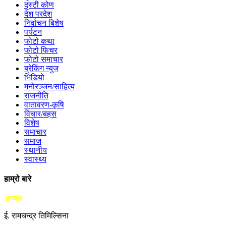
दृस्टी कोण
देश परदेश
निर्वाचन बिशेष
पर्यटन
फोटो कथा
फोटो फिचर
फोटो समाचार
ब्रेकिंग न्युज
भिडियो
मनोरञ्जन/साहित्य
राजनीति
वातावरण-कृषि
विचार/बहस
विशेष
समाचार
समाज
स्थानीय
स्वास्थ्य
हाम्रो बारे
अध्यक्ष
ई. रामचन्द्र तिमिल्सिना