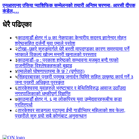
एनआरएनए एसिया प्याशिफिक सम्मेलनको तयारी अन्तिम चरणमा- आरसी दीपक
कंडेल,…
धेरै पढिएका
१
काठमाडौं क्षेत्र नं ७ का नेकपाका केन्द्रीय सदस्य ज्ञानेन्द्र मोहन
श्रेष्ठसहित दर्जनौं युवा एमाले प्रवेश
२
टोखा–छहरे सुरुङमार्गले धेरै बस्ती मापदण्डका कारण समस्यामा पर्ने
भएकाले विकल्प खोज्न मन्त्री खनालको प्रस्ताव
३
काठमाडौं–७ : प्रकाश श्रेष्ठको सम्भावना मजबुत बन्दै गएको
राजनीतिक विश्लेषकहरूको बुझाइ
४
एमालेको घोषणापत्रमा के छ ? (पूर्णपाठ)
५
सिंहदरबारका प्रहरी प्रमुख जनार्दन घिमिरे सहित उत्कृष्ठ कार्य गर्ने ३
जना प्रहरी अधिकृत पुरस्कृत
६
तारकेश्वरमा युवाहरुले भ्रष्टाचार र बेथितिविरुद्ध आवाज उठाँउदा
नगरपालिकाको धम्कीपूर्ण विज्ञप्ति
७
काठमाडौं क्षेत्र नं. ६ मा लोकप्रिय युवा उम्मेदवारहरूबीच कडा
प्रतिस्पर्धा
८
तारकेश्वर साङ्गला पटापुमा ईभी गाडीभित्र महिलाको शव फेला,
प्रहरीले सुरु गर्‍यो सबै कोणबाट अनुसन्धान