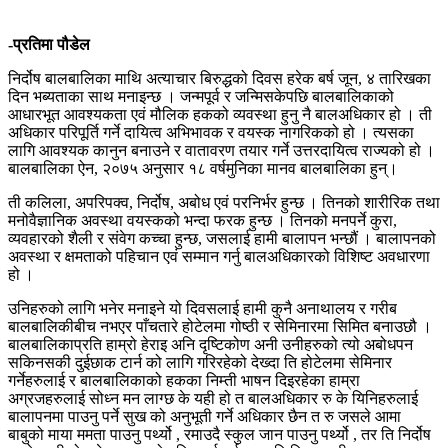
-प्रतिमा पौडेल
निर्दोष बालबालिका माथि अत्याचार बिरुद्धको दिवस हरेक बर्ष जून, ४ तारिखका
दिन भब्यताका साथ मनाइन्छ । जन्मपूर्व र जन्मिसकेपछि बालबालिकाको
आधारभूत आवश्यकता एवं मौलिक हकको व्यवस्था हुनु नै बालअधिकार हो । ती
अधिकार परिपूर्ति गर्ने दायित्व अभिभावक र वयस्क नागरिकको हो । त्यसका
लागि आवश्यक कानुन बनाउने र वातावरण तयार गर्ने उत्तरदायित्व राज्यको हो ।
बालबालिका ऐन, २०७५ अनुसार १८ वर्षमुनिका मानव बालबालिका हुन्।
ती कलिला, अपरिपक्व, निर्दोष, अबोध एवं परनिर्भर हुन्छ । तिनको शारीरिक तथा
मनोवैज्ञानिक अवस्था वयस्कको भन्दा फरक हुन्छ । तिनको मनपर्ने कुरा,
व्यवहारको शैली र संवेग कच्चा हुन्छ, जसलाई हामी बालापन भन्छौं । बालापनको
अवस्था र क्षमताको पहिचान एवं सम्मान गर्नु बालअधिकारको विशिष्ट अवधारणा
हो ।
उनिहरुको लागि भनेर मनाइने यो दिवसलाई हामी कुनै अनाथालय र गरीब
बालबालिकीबीच नभएर पाँचतारे होटेलमा गोष्ठी र सेमिनारमा सिमित बनाउछौ ।
बालबालिकाप्रति हाम्रो हेराइ अनि दृष्‍टिकोण अनी उनीहरुको त्यो अबोधपन
सकिनसकी दुईछाक टार्न को लागि गरिरहेको देख्दा ति होटेलमा सेमिनार
गर्नेहरुलाई र बालबालिकाको हकका निम्ती भाषन दिइरहेका हाम्रा
अग्रजहरुलाई सोध्न मन लाग्छ के यही हो त बालअधिकार रु के यिनिहरुलाई
बालापनमा पाउनु पर्ने सुख को अनुभूती गर्ने अधिकार छैन त रु जसले आमा
बाबुको माया ममता पाउनु पर्थ्यो , रमाउदै स्कुल जान पाउनु पर्थ्यो , तर ति निर्दोष