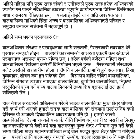
अहिले महिला पनि पुरुष सरह रहेको र उनीहरूले पुरुष सरह हरेक अधिकारको
उपभोग गर्न पाउने संवैधानिक व्यवस्था भएपनि कार्यान्वयनमा विभिन्न किसिमका
बाधा र समस्या देखिएका छन् । यसलाई तोड्दै जान अति अवश्यक छ ।
बालबालिका माथिको हिंसा अन्त्य र बालबालिका अधिकारमैत्री परिवार र
समुदाय बनाउन सचेतना नै महत्वपूर्ण हो ।
अहिले सम्म भएका प्रयत्नहरु ः
बालअधिकार संरक्षण र प्रवद्र्धनका लागि सरकारी, गैरसरकारी तवरबाट धेरै
प्रयास नभएको होइन । बालअधिकारसम्बन्धी साक्षरता एकदमै कम रहेकाले
प्रयासहरु असफल प्रायः रहेका छन् । हरेक वर्षको बजेटमा महिला तथा
बालबालिका शिर्षकमा करोडौं विनियोजन भएको हुन्छ । गैरसरकारी संस्थाको
बजेट त्यसैको हाराहारीमा होला । तैपनि बालबालिकामाथि हुने अत्याचार, हिंसा,
दुव्र्यवहार, शोषण कम हुन सकेको छैन । विद्यालय बाहिर रहेका बालबालिका,
विभिन्न रोगबाट उपचार नपाएका बालबालिका, कुपोषित बालबालिका, निकृष्ट
प्रकृतिको श्रम गर्न बाध्य बालबालिकाको तथ्यांकिय ग्राफलाई तल झार्न
सकिएको छैन ।
हाल नेपाल सरकारले अबिलम्बन गरेको सडक बालबालिका मुक्त क्षेत्र घोषणा
गरी कार्य गरी आएको हुनाले सडक बाल बालिका को संख्यामा उल्लेखनिय कमी
देखिन्छ यो आजको दिर्घकालिन आवश्यकता पनि हो । हाम्रो जस्तो
अल्पबिकसित देशमा राज्यले यसतर्फ नीति निर्माण गर्नु जरुरी छ जसरी ललितपुर
महानगरपालिकाले केही बर्ष यता बालमजदुर मुक्त क्षेत्र अभियान सुरु गरी केही
समय पहिला मात्र महानगरपालिका लाई बाल मजदुर मुक्त क्षेत्र घोषणा गरिएको
छ । यसको लागि बालमजदुर नभएको उध्योग, कलकारखानामा अनि व्यापारिक