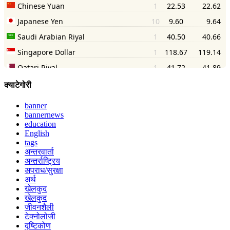
क्याटेगोरी
banner
bannernews
education
English
tags
अन्तरवार्ता
अन्तर्राष्ट्रिय
अपराध/सुरक्षा
अर्थ
खेलकुद
खेलकुद
जीवनशैली
टेक्नोलोजी
दृष्टिकोण