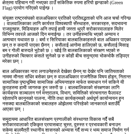
क्षेत्रमा पहिचान गरी नभएका ठाउँ सांकेतिक रुपमा हरियो झन्डाको (Green
Flag) प्रयोग गरिएको पाईन्छ ।
संयुक्त राष्ट्रसंघको वालअधिकार प्रतिको प्रतिवद्धताको पनि आज चर्चा गरिन्छ
। वालवालिकाका लागि कार्यरत विश्वब्यापी सँस्थाहरु, सरकारहरु, सदभावना
राजदुतहरु, मिडियाहरु अनि तपाई हामी जस्ता थुप्रै सरोकारवालाहरु मिलेर
विभिन्न तवरले आजको दिन मनाईन्छ । तर उनीहरुमाथि भएको अन्याय र
अत्यचार यथावत छ । बर्मा र सिरियाका बालबालिकाहरुले बाल अधिकार पाएका
छन् त रु कदापी पाएका छैनन् । कसैलाई आगोमा हालिएको छ, कसैलाई मिसाइ
बम र गोली बारुदले भुटेको छ । खोई ति बालबालिकाको संरक्षण भएको रु
उनीहरुको चित्कार कसले सुनेको छ रु कोही बीच समुन्द्रमा भोकभोकै तड्पिएर
मरेका छन् ।
बाल अधिकारका नारा लगाउनेहरुले देखेका छैनन् या देखेर पनि जातियताको
नाममा मौनता साँधेर बसेका छन् रु वालअधिकार राजनैतिक विषय होइन, नितान्त
सामाजिक पृष्ठभूमिमा सामाजिक अभियन्ताहरु मार्फत समाधान गर्न सकिने यी
कुराहरुमा हामी जागरुक हुन जरुरी छ । बालबालिकाको संरक्षणका लागि
कार्यक्रम सञ्चालन गर्न मन्त्रालय, विभाग, समितिको संरचनागत फैलावट
रहेतापनि कानुनको पालना, नीति तथा कार्यक्रमको अर्थपूर्ण कार्यान्वयन हुन
नसक्दा बालबालिकाको सबालहरु ओझेलमा परिरहेको जानकारले बताउँदै
आएका छन् ।
समुदायमा आधारित बालसंरक्षण प्रणालीको संस्थागत विकास गर्दै सबै
सरोकारवालाको एकिकृत प्रयासबाट चुस्त, दुरुस्त र प्रभावकारी बनाउन
सकेमा बालमैत्री स्थानीय शासनको अभ्यास गर्दै सभ्य र भव्य समाज निर्माण गर्न