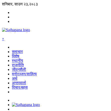
शनिबार, साउन २३,२०८३
×
समाचार
विशेष
स्थानीय
राजनीति
जीवनशैली
मनोरञ्जन/साहित्य
अर्थ
अन्तरवार्ता
विचार/बहस