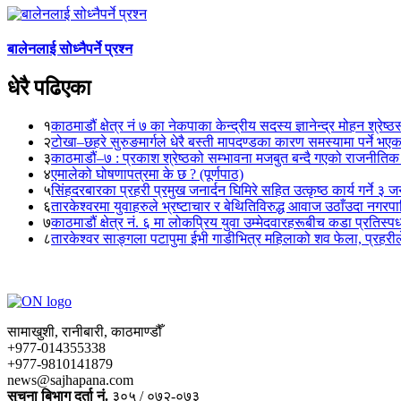
बालेनलाई सोध्नैपर्ने प्रश्न
धेरै पढिएका
१
काठमाडौं क्षेत्र नं ७ का नेकपाका केन्द्रीय सदस्य ज्ञानेन्द्र मोहन श्रेष्ठ
२
टोखा–छहरे सुरुङमार्गले धेरै बस्ती मापदण्डका कारण समस्यामा पर्ने भए
३
काठमाडौं–७ : प्रकाश श्रेष्ठको सम्भावना मजबुत बन्दै गएको राजनीतिक
४
एमालेको घोषणापत्रमा के छ ? (पूर्णपाठ)
५
सिंहदरबारका प्रहरी प्रमुख जनार्दन घिमिरे सहित उत्कृष्ठ कार्य गर्ने ३ 
६
तारकेश्वरमा युवाहरुले भ्रष्टाचार र बेथितिविरुद्ध आवाज उठाँउदा नगरपालि
७
काठमाडौं क्षेत्र नं. ६ मा लोकप्रिय युवा उम्मेदवारहरूबीच कडा प्रतिस्पर्
८
तारकेश्वर साङ्गला पटापुमा ईभी गाडीभित्र महिलाको शव फेला, प्रहरीले
सामाखुशी, रानीबारी, काठमाण्डौँ
+977-014355338
+977-9810141879
news@sajhapana.com
सुचना बिभाग दर्ता नं.
३०५ / ०७२-०७३