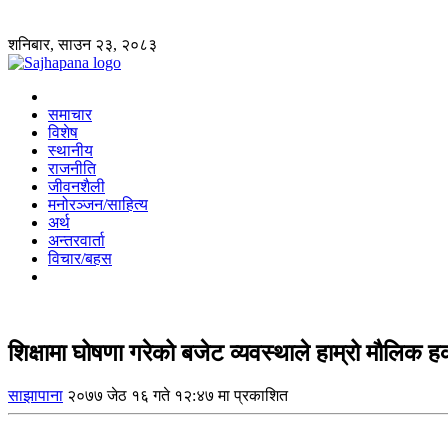
शनिबार, साउन २३, २०८३
समाचार
विशेष
स्थानीय
राजनीति
जीवनशैली
मनोरञ्जन/साहित्य
अर्थ
अन्तरवार्ता
विचार/बहस
शिक्षामा घोषणा गरेको बजेट व्यवस्थाले हाम्रो मौलिक ह
साझापाना
२०७७ जेठ १६ गते १२:४७ मा प्रकाशित