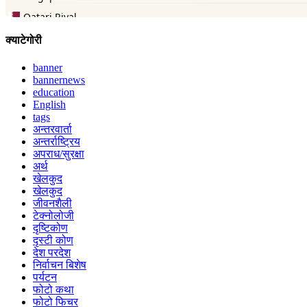
क्याटेगोरी
banner
bannernews
education
English
tags
अन्तरवार्ता
अन्तर्राष्ट्रिय
अपराध/सुरक्षा
अर्थ
खेलकुद
खेलकुद
जीवनशैली
टेक्नोलोजी
दृष्टिकोण
दृस्टी कोण
देश परदेश
निर्वाचन बिशेष
पर्यटन
फोटो कथा
फोटो फिचर