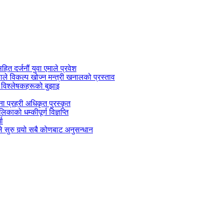
सहित दर्जनौं युवा एमाले प्रवेश
काले विकल्प खोज्न मन्त्री खनालको प्रस्ताव
 विश्लेषकहरूको बुझाइ
जना प्रहरी अधिकृत पुरस्कृत
काको धम्कीपूर्ण विज्ञप्ति
धा
 सुरु गर्‍यो सबै कोणबाट अनुसन्धान