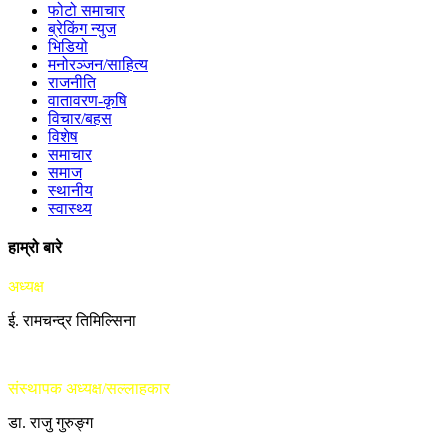
फोटो समाचार
ब्रेकिंग न्युज
भिडियो
मनोरञ्जन/साहित्य
राजनीति
वातावरण-कृषि
विचार/बहस
विशेष
समाचार
समाज
स्थानीय
स्वास्थ्य
हाम्रो बारे
अध्यक्ष
ई. रामचन्द्र तिमिल्सिना
संस्थापक अध्यक्ष/सल्लाहकार
डा. राजु गुरुङ्ग