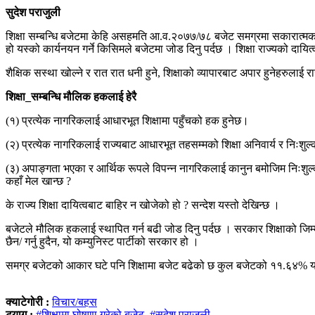
सुदेश पराजुली
शिक्षा सम्बन्धि बजेटमा केहि असहमति आ.व.२०७७/७८ बजेट समग्रमा सकारात्मक रह
हो यस्को कार्यनयन गर्ने किसिमले बजेटमा जोड दिनु पर्दछ । शिक्षा राज्यको दायित
शैक्षिक सस्था खोल्ने र रात रात धनी हुने, शिक्षाको व्यापारबाट अपार हुनेहरुलाई रा
शिक्षा_सम्बन्धि मौलिक हकलाई हेरै
(१) प्रत्येक नागरिकलाई आधारभूत शिक्षामा पहुँचको हक हुनेछ।
(२) प्रत्येक नागरिकलाई राज्यबाट आधारभूत तहसम्मको शिक्षा अनिवार्य र निःशुल
(३) अपाङ्गता भएका र आर्थिक रूपले विपन्न नागरिकलाई कानुन बमोजिम निःशुल्क उ
कहाँ मेल खान्छ ?
के राज्य शिक्षा दायित्वबाट बाहिर न खोजेको हो ? सन्देश यस्तो देखिन्छ ।
बजेटले मौलिक हकलाई स्थापित गर्न बढी जोड दिनु पर्दछ । सरकार शिक्षाको जिम्म
छैन/ गर्नु हुदैन, यो कम्युनिस्ट पार्टीको सरकार हो ।
समग्र बजेटको आकार घटे पनि शिक्षामा बजेट बढेको छ कुल बजेटको ११.६४% यस्
क्याटेगोरी :
विचार/बहस
ट्याग :
#शिक्षामा घोषणा गरेको बजेट
,
#सुदेश पराजुली