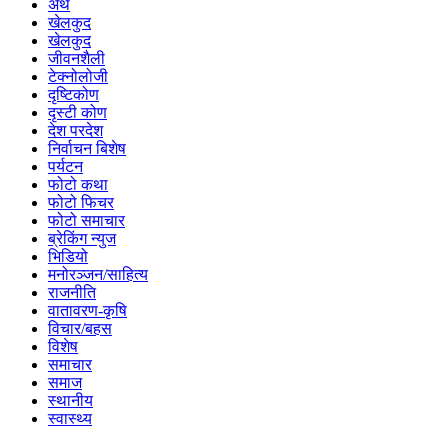
अर्थ
खेलकुद
खेलकुद
जीवनशैली
टेक्नोलोजी
दृष्टिकोण
दृस्टी कोण
देश परदेश
निर्वाचन बिशेष
पर्यटन
फोटो कथा
फोटो फिचर
फोटो समाचार
ब्रेकिंग न्युज
भिडियो
मनोरञ्जन/साहित्य
राजनीति
वातावरण-कृषि
विचार/बहस
विशेष
समाचार
समाज
स्थानीय
स्वास्थ्य