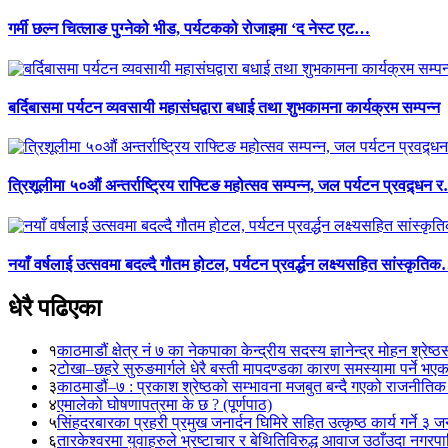
गर्मी छल्न चित्लाङ पुग्नेको भीड, पर्यटकको रोजाइमा ‘द नेस्ट एट…
बर्दिबासमा पर्यटन व्यवसायी महासंघद्वारा बधाई तथा शुभकामना कार्यक्रम सम्पन्न
त्रिशूलीमा ५०औं अन्तर्राष्ट्रिय राफ्टिङ महोत्सव सम्पन्न, जल पर्यटन प्रवद्र्धन 
नयाँ वर्षलाई उत्सवमा बदल्दै गौतम होटल, पर्यटन प्रवर्द्धन लक्ष्यसहित सांस्कृति
धेरै पढिएका
१
काठमाडौं क्षेत्र नं ७ का नेकपाका केन्द्रीय सदस्य ज्ञानेन्द्र मोहन श्रेष्ठ
२
टोखा–छहरे सुरुङमार्गले धेरै बस्ती मापदण्डका कारण समस्यामा पर्ने भए
३
काठमाडौं–७ : प्रकाश श्रेष्ठको सम्भावना मजबुत बन्दै गएको राजनीतिक
४
एमालेको घोषणापत्रमा के छ ? (पूर्णपाठ)
५
सिंहदरबारका प्रहरी प्रमुख जनार्दन घिमिरे सहित उत्कृष्ठ कार्य गर्ने ३ 
६
तारकेश्वरमा युवाहरुले भ्रष्टाचार र बेथितिविरुद्ध आवाज उठाँउदा नगरपालि