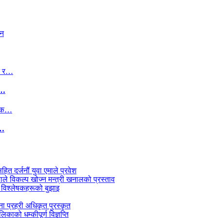
र…
क…
सहित दर्जनौं युवा एमाले प्रवेश
काले विकल्प खोज्न मन्त्री खनालको प्रस्ताव
 विश्लेषकहरूको बुझाइ
जना प्रहरी अधिकृत पुरस्कृत
काको धम्कीपूर्ण विज्ञप्ति