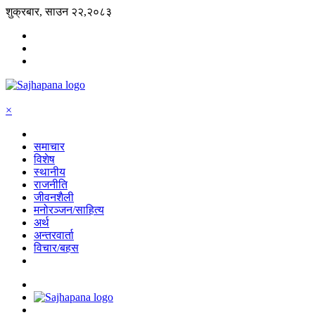
शुक्रबार, साउन २२,२०८३
×
समाचार
विशेष
स्थानीय
राजनीति
जीवनशैली
मनोरञ्जन/साहित्य
अर्थ
अन्तरवार्ता
विचार/बहस