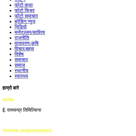
फोटो कथा
फोटो फिचर
फोटो समाचार
ब्रेकिंग न्युज
भिडियो
मनोरञ्जन/साहित्य
राजनीति
वातावरण-कृषि
विचार/बहस
विशेष
समाचार
समाज
स्थानीय
स्वास्थ्य
हाम्रो बारे
अध्यक्ष
ई. रामचन्द्र तिमिल्सिना
संस्थापक अध्यक्ष/सल्लाहकार