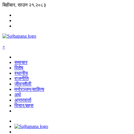
बिहीबार, साउन २१,२०८३
×
समाचार
विशेष
स्थानीय
राजनीति
जीवनशैली
मनोरञ्जन/साहित्य
अर्थ
अन्तरवार्ता
विचार/बहस