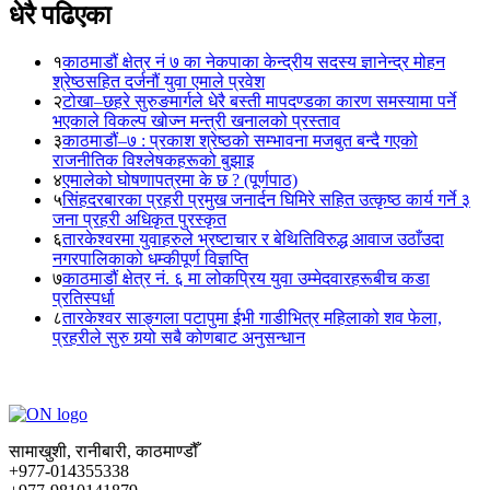
धेरै पढिएका
१
काठमाडौं क्षेत्र नं ७ का नेकपाका केन्द्रीय सदस्य ज्ञानेन्द्र मोहन
श्रेष्ठसहित दर्जनौं युवा एमाले प्रवेश
२
टोखा–छहरे सुरुङमार्गले धेरै बस्ती मापदण्डका कारण समस्यामा पर्ने
भएकाले विकल्प खोज्न मन्त्री खनालको प्रस्ताव
३
काठमाडौं–७ : प्रकाश श्रेष्ठको सम्भावना मजबुत बन्दै गएको
राजनीतिक विश्लेषकहरूको बुझाइ
४
एमालेको घोषणापत्रमा के छ ? (पूर्णपाठ)
५
सिंहदरबारका प्रहरी प्रमुख जनार्दन घिमिरे सहित उत्कृष्ठ कार्य गर्ने ३
जना प्रहरी अधिकृत पुरस्कृत
६
तारकेश्वरमा युवाहरुले भ्रष्टाचार र बेथितिविरुद्ध आवाज उठाँउदा
नगरपालिकाको धम्कीपूर्ण विज्ञप्ति
७
काठमाडौं क्षेत्र नं. ६ मा लोकप्रिय युवा उम्मेदवारहरूबीच कडा
प्रतिस्पर्धा
८
तारकेश्वर साङ्गला पटापुमा ईभी गाडीभित्र महिलाको शव फेला,
प्रहरीले सुरु गर्‍यो सबै कोणबाट अनुसन्धान
सामाखुशी, रानीबारी, काठमाण्डौँ
+977-014355338