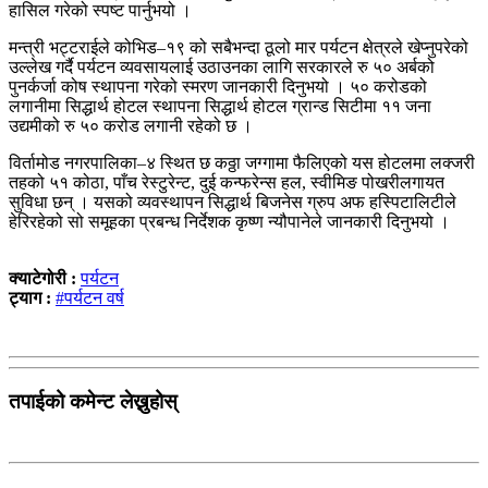
हासिल गरेको स्पष्ट पार्नुभयो ।
मन्त्री भट्टराईले कोभिड–१९ को सबैभन्दा ठूलो मार पर्यटन क्षेत्रले खेप्नुपरेको
उल्लेख गर्दै पर्यटन व्यवसायलाई उठाउनका लागि सरकारले रु ५० अर्बको
पुनर्कर्जा कोष स्थापना गरेको स्मरण जानकारी दिनुभयो । ५० करोडको
लगानीमा सिद्धार्थ होटल स्थापना सिद्धार्थ होटल ग्रान्ड सिटीमा ११ जना
उद्यमीको रु ५० करोड लगानी रहेको छ ।
विर्तामोड नगरपालिका–४ स्थित छ कठ्ठा जग्गामा फैलिएको यस होटलमा लक्जरी
तहको ५१ कोठा, पाँच रेस्टुरेन्ट, दुई कन्फरेन्स हल, स्वीमिङ पोखरीलगायत
सुविधा छन् । यसको व्यवस्थापन सिद्धार्थ बिजनेस ग्रुप अफ हस्पिटालिटीले
हेरिरहेको सो समूहका प्रबन्ध निर्देशक कृष्ण न्यौपानेले जानकारी दिनुभयो ।
क्याटेगोरी :
पर्यटन
ट्याग :
#पर्यटन वर्ष
तपाईको कमेन्ट लेख्नुहोस्