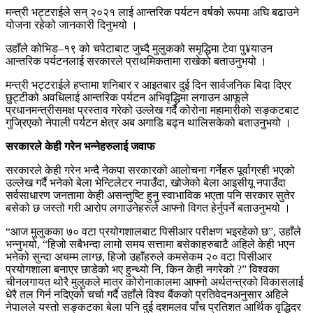
मन्त्री भट्टराईले सन् २०२१ लाई आन्तरिक पर्यटन वर्षको रूपमा अघि बढाउने
योजना रहेको जानकारी दिनुभयो ।
उहाँले कोभिड–१९ को चपेटाबाट जुध्दै मुलुकको समृद्धिमा टेवा पु¥याउन
आन्तरिक पर्यटनलाई सरकारले प्राथमिकतामा राखेको बताउनुभयो ।
मन्त्री भट्टराईले हप्तामा शनिबार र आइतबार दुई दिन सार्वजनिक बिदा दिएर
छुट्टीको अवधिलाई आन्तरिक पर्यटन अभिवृद्धिमा लगाउन आफूले
प्रधानमन्त्रीसमक्ष प्रस्ताव गरेको उल्लेख गर्दै कोरोना महामारीको सङ्कटबाट
गुज्रिएको नेपाली पर्यटन क्षेत्र अब अगाडि बढ्न थालिसकेको बताउनुभयो ।
सरकारले केही गरेन भन्नेहरुलाई जवाफ
सरकारले केही गरेन भन्दै नेकपा सरकारको आलोचना गर्नेहरु पूर्वाग्रही भएको
उल्लेख गर्दै भनेको बेला भेन्टिलेटर नपाउँदा, खोजेको बेला आइसीयू नपाउँदा
सर्वसाधारण जनतामा केही असन्तुष्टि हुनु स्वाभाविक भएता पनि सरकार सुतेर
बसेको छ जस्तो गरी आरोप लगाउनेहरुले आफ्नो विगत हेर्नुपर्ने बताउनुभयो ।
“आज मुलुकका ७० वटा प्रयोगशालबाट पिसीआर परीक्षण भइरहेको छ”, उहाँले
भन्नुभयो, “हिजो सबैभन्दा लामो समय सत्तामा बसेकाहरुबाटै अहिले केही भएन
भनेको सुन्दा अचम्म लाग्छ, हिजो उहाँहरुले कमसेकम २० वटा पिसीआर
प्रयोगशाला बनाएर छाडेको भए हुन्थ्यो नि, किन केही नगरेको ?” विश्वका
चीनलगायत थोरै मुलुकले मात्र कोरोनाकालमा आफ्नो अर्थतन्त्रको विकासलाई
धेरै तल गिर्न नदिएको चर्चा गर्दै उहाँले विश्व बैंकको प्रतिवेदनअनुसार अहिले
नेपालले यस्तो सङ्कटका बेला पनि दुई दशमलव पाँच प्रतिशत आर्थिक वृद्धिदर