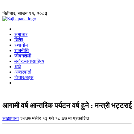
बिहीबार, साउन २१, २०८३
समाचार
विशेष
स्थानीय
राजनीति
जीवनशैली
मनोरञ्जन/साहित्य
अर्थ
अन्तरवार्ता
विचार/बहस
आगामी वर्ष आन्तरिक पर्यटन वर्ष हुने : मन्त्री भट्टराई
साझापाना
२०७७ मंसीर १३ गते १८:४७ मा प्रकाशित