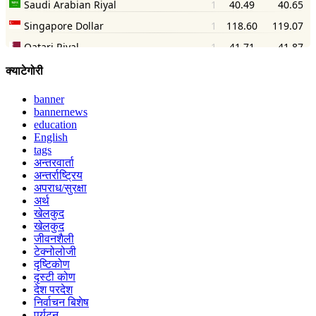
क्याटेगोरी
banner
bannernews
education
English
tags
अन्तरवार्ता
अन्तर्राष्ट्रिय
अपराध/सुरक्षा
अर्थ
खेलकुद
खेलकुद
जीवनशैली
टेक्नोलोजी
दृष्टिकोण
दृस्टी कोण
देश परदेश
निर्वाचन बिशेष
पर्यटन