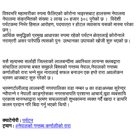
विश्वभरि महामारीका रुपमा फैलिएको कोरोना भाइरसबाट हालसम्म नेपालमा
नेपालमा संक्रमितको संख्या २ लाख २० हजार ३०८ पुगेको छ । विदेशी
पर्यटकमा निर्भर हिमाल आरोहण, पदयात्रा र होटल व्यवसाय यसको मारमा परेका
छन्।
आर्थिक समृद्धिको प्रमुख आधारका रुपमा रहेको पर्यटन क्षेत्रलाई कोरोनाले
नराम्ररी असर पारेपछि त्यसको पुनः उत्थानका उपायको खोजी शुरु भएको छ।
यसै सन्र्दभमा सर्लाही जिल्लाको लालबन्दीमा अवस्थित लायन्स क्लबद्वारा
संचालित लायन्स बचत समुहले बिश्वको गन्तव्य नेपाल,नेपालको गन्तब्य
कर्णालीको रारा भन्ने मुल नारालाई सफल बनाउन एक हप्ते रारा अवलोकन
भ्रमण आजबाट सुरु गरेको छ।
भ्रमणटोलीलाइ लालबन्दी नगरपालिका वडा नम्बर ७ का वडाअध्यक्ष सुरेन्द्र
न्यौपान्ने र नेपाली काङ्ग्रेसका नगरसभापति प्रशान्त आचार्य,यूवा व्यबसायि
प्रकाश मानन्धरद्वारा भ्रमण सफलताको शुभकामना व्यक्त गर्दै खादा र डायरि
कलम प्रदान गरि बिदा गर्नु भएको थियो।
क्याटेगोरी :
पर्यटन
ट्याग :
#नेपालको गन्तब्य कर्णालीको रारा