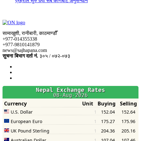
प्रहरीले सुरु गर्‍यो सबै कोणबाट अनुसन्धान
सामाखुशी, रानीबारी, काठमाण्डौँ
+977-014355338
+977-9810141879
news@sajhapana.com
सुचना बिभाग दर्ता नं.
३०५ / ०७२-०७३