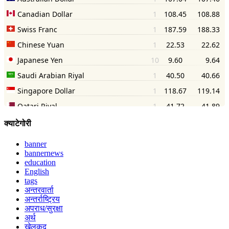
क्याटेगोरी
banner
bannernews
education
English
tags
अन्तरवार्ता
अन्तर्राष्ट्रिय
अपराध/सुरक्षा
अर्थ
खेलकुद