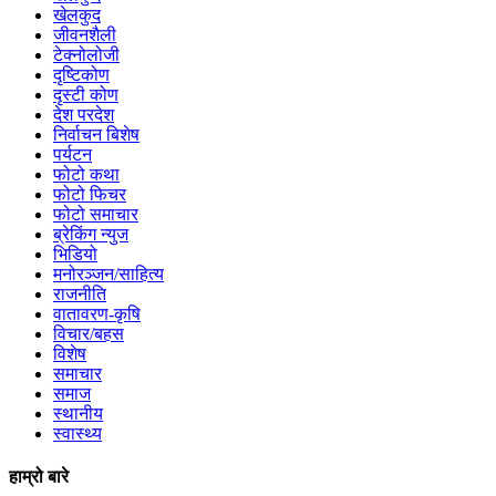
खेलकुद
जीवनशैली
टेक्नोलोजी
दृष्टिकोण
दृस्टी कोण
देश परदेश
निर्वाचन बिशेष
पर्यटन
फोटो कथा
फोटो फिचर
फोटो समाचार
ब्रेकिंग न्युज
भिडियो
मनोरञ्जन/साहित्य
राजनीति
वातावरण-कृषि
विचार/बहस
विशेष
समाचार
समाज
स्थानीय
स्वास्थ्य
हाम्रो बारे