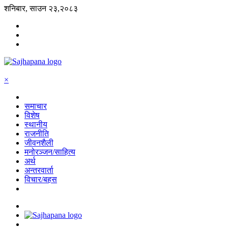
शनिबार, साउन २३,२०८३
×
समाचार
विशेष
स्थानीय
राजनीति
जीवनशैली
मनोरञ्जन/साहित्य
अर्थ
अन्तरवार्ता
विचार/बहस