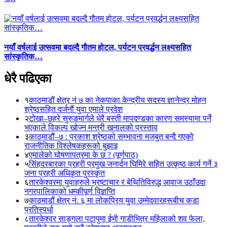
नयाँ वर्षलाई उत्सवमा बदल्दै गौतम होटल, पर्यटन प्रवर्द्धन लक्ष्यसहित
सांस्कृतिक…
धेरै पढिएका
१
काठमाडौं क्षेत्र नं ७ का नेकपाका केन्द्रीय सदस्य ज्ञानेन्द्र मोहन
श्रेष्ठसहित दर्जनौं युवा एमाले प्रवेश
२
टोखा–छहरे सुरुङमार्गले धेरै बस्ती मापदण्डका कारण समस्यामा पर्ने
भएकाले विकल्प खोज्न मन्त्री खनालको प्रस्ताव
३
काठमाडौं–७ : प्रकाश श्रेष्ठको सम्भावना मजबुत बन्दै गएको
राजनीतिक विश्लेषकहरूको बुझाइ
४
एमालेको घोषणापत्रमा के छ ? (पूर्णपाठ)
५
सिंहदरबारका प्रहरी प्रमुख जनार्दन घिमिरे सहित उत्कृष्ठ कार्य गर्ने ३
जना प्रहरी अधिकृत पुरस्कृत
६
तारकेश्वरमा युवाहरुले भ्रष्टाचार र बेथितिविरुद्ध आवाज उठाँउदा
नगरपालिकाको धम्कीपूर्ण विज्ञप्ति
७
काठमाडौं क्षेत्र नं. ६ मा लोकप्रिय युवा उम्मेदवारहरूबीच कडा
प्रतिस्पर्धा
८
तारकेश्वर साङ्गला पटापुमा ईभी गाडीभित्र महिलाको शव फेला,