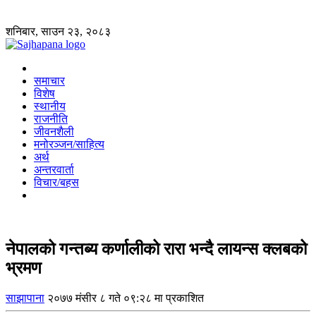
शनिबार, साउन २३, २०८३
समाचार
विशेष
स्थानीय
राजनीति
जीवनशैली
मनोरञ्जन/साहित्य
अर्थ
अन्तरवार्ता
विचार/बहस
नेपालको गन्तब्य कर्णालीको रारा भन्दै लायन्स क्लबको
भ्रमण
साझापाना
२०७७ मंसीर ८ गते ०९:२८ मा प्रकाशित