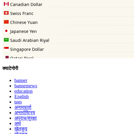
क्याटेगोरी
banner
bannernews
education
English
tags
अन्तरवार्ता
अन्तर्राष्ट्रिय
अपराध/सुरक्षा
अर्थ
खेलकुद