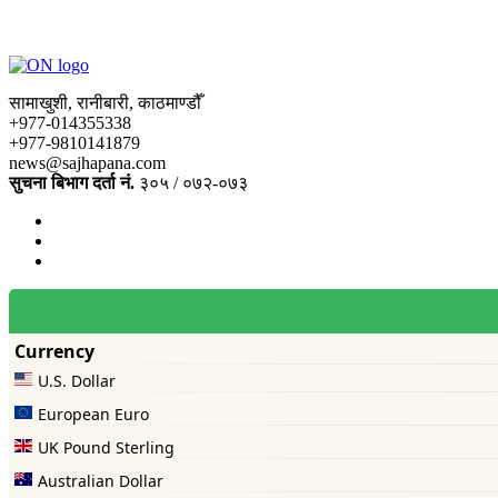
सामाखुशी, रानीबारी, काठमाण्डौँ
+977-014355338
+977-9810141879
news@sajhapana.com
सुचना बिभाग दर्ता नं.
३०५ / ०७२-०७३