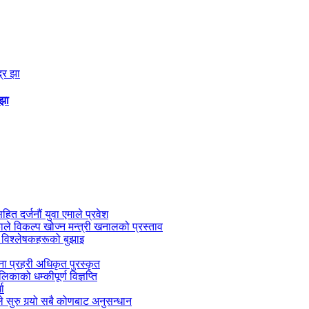
 झा
सहित दर्जनौं युवा एमाले प्रवेश
काले विकल्प खोज्न मन्त्री खनालको प्रस्ताव
 विश्लेषकहरूको बुझाइ
जना प्रहरी अधिकृत पुरस्कृत
काको धम्कीपूर्ण विज्ञप्ति
धा
 सुरु गर्‍यो सबै कोणबाट अनुसन्धान