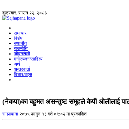
शुक्रबार, साउन २२, २०८३
समाचार
विशेष
स्थानीय
राजनीति
जीवनशैली
मनोरञ्जन/साहित्य
अर्थ
अन्तरवार्ता
विचार/बहस
(नेकपा)का बहुमत असन्तुष्ट समूहले केपी ओलीलाई पा
साझापाना
२०७५ फागुन १३ गते ०९:०२ मा प्रकाशित