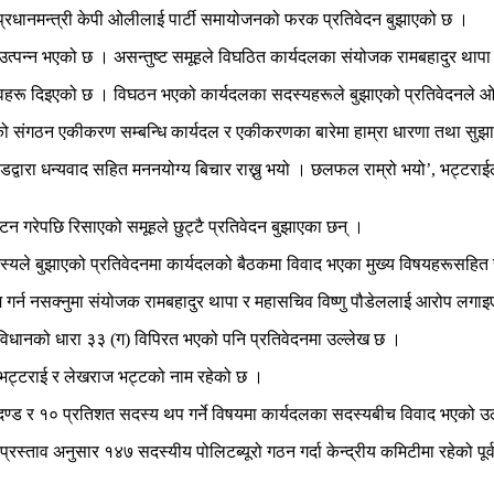
एवम् प्रधानमन्त्री केपी ओलीलाई पार्टी समायोजनको फरक प्रतिवेदन बुझाएको छ ।
ग उत्पन्न भएको छ । असन्तुष्ट समूहले विघठित कार्यदलका संयोजक रामबहादुर थाप
ा सुझावहरू दिइएको छ । विघठन भएको कार्यदलका सदस्यहरूले बुझाएको प्रतिवेदनल
गरिएको संगठन एकीकरण सम्बन्धि कार्यदल र एकीकरणका बारेमा हाम्रा धारणा तथा सुझा
द्वारा धन्यवाद सहित मननयोग्य बिचार राख्नु भयो । छलफल राम्रो भयो’, भट्टराईले 
रेपछि रिसाएको समूहले छुट्टै प्रतिवेदन बुझाएका छन् ।
सदस्यले बुझाएको प्रतिवेदनमा कार्यदलको बैठकमा विवाद भएका मुख्य विषयहरूसह
 काम गर्न नसक्नुमा संयोजक रामबहादुर थापा र महासचिव विष्णु पौडेललाई आरोप लगा
टी विधानको धारा ३३ (ग) विपिरत भएको पनि प्रतिवेदनमा उल्लेख छ ।
ोगेश भट्टराई र लेखराज भट्टको नाम रहेको छ ।
पदण्ड र १० प्रतिशत सदस्य थप गर्ने विषयमा कार्यदलका सदस्यबीच विवाद भएको उ
प्रस्ताव अनुसार १४७ सदस्यीय पोलिटब्यूरो गठन गर्दा केन्द्रीय कमिटीमा रहेको पूर