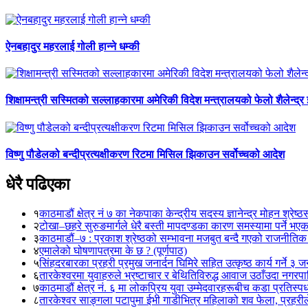
ऐनबहादुर महरलाई गोली हान्ने धम्की
शिक्षामन्त्री सस्मितको सल्लाहकारमा अमेरिकी विदेश मन्त्रालयको फेलो शैलेन्द्र
विष्णु पौडेलको बन्दीप्रत्यक्षीकरण रिटमा मिसिल झिकाउन सर्वोच्चको आदेश
धेरै पढिएका
१
काठमाडौं क्षेत्र नं ७ का नेकपाका केन्द्रीय सदस्य ज्ञानेन्द्र मोहन श्रेष्ठ
२
टोखा–छहरे सुरुङमार्गले धेरै बस्ती मापदण्डका कारण समस्यामा पर्ने भए
३
काठमाडौं–७ : प्रकाश श्रेष्ठको सम्भावना मजबुत बन्दै गएको राजनीतिक
४
एमालेको घोषणापत्रमा के छ ? (पूर्णपाठ)
५
सिंहदरबारका प्रहरी प्रमुख जनार्दन घिमिरे सहित उत्कृष्ठ कार्य गर्ने ३ 
६
तारकेश्वरमा युवाहरुले भ्रष्टाचार र बेथितिविरुद्ध आवाज उठाँउदा नगरपालि
७
काठमाडौं क्षेत्र नं. ६ मा लोकप्रिय युवा उम्मेदवारहरूबीच कडा प्रतिस्पर्
८
तारकेश्वर साङ्गला पटापुमा ईभी गाडीभित्र महिलाको शव फेला, प्रहरीले