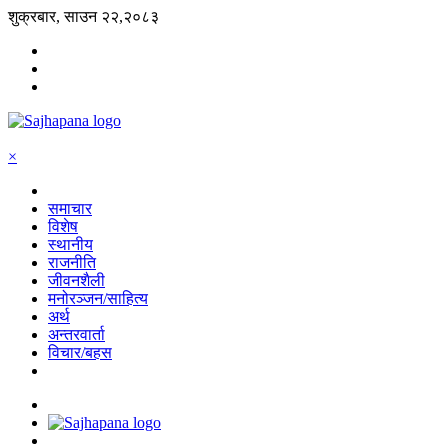
शुक्रबार, साउन २२,२०८३
×
समाचार
विशेष
स्थानीय
राजनीति
जीवनशैली
मनोरञ्जन/साहित्य
अर्थ
अन्तरवार्ता
विचार/बहस