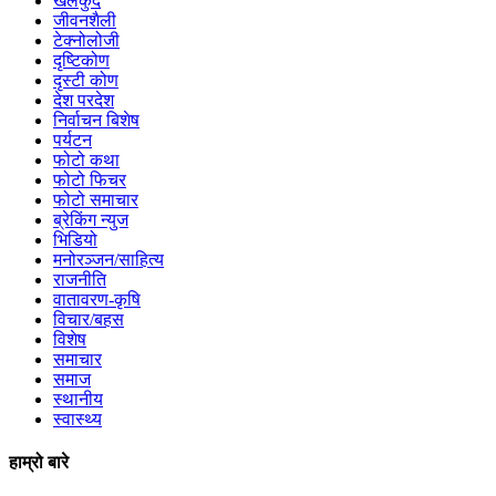
खेलकुद
जीवनशैली
टेक्नोलोजी
दृष्टिकोण
दृस्टी कोण
देश परदेश
निर्वाचन बिशेष
पर्यटन
फोटो कथा
फोटो फिचर
फोटो समाचार
ब्रेकिंग न्युज
भिडियो
मनोरञ्जन/साहित्य
राजनीति
वातावरण-कृषि
विचार/बहस
विशेष
समाचार
समाज
स्थानीय
स्वास्थ्य
हाम्रो बारे