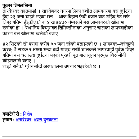
पुकार तिमलसिना
तारकेश्वर काठमाडौ । तारकेश्वर नगरपालिका स्थीत लामबगरमा बस दुर्घटना
हुँदा २३ जना घाइते भएका छन । आज बिहान फेदी बजार बाट शहिद गेट तर्फ
तिब्र गतिमा हुँइकीएको बा ४ ख ७४७० नंम्बरको बस लामबगरको खोलामा
खसेको हो । स्थानिय बिष्णुभक्त तिमिल्सीनाका अनुसार चालका लापरवाहीका
कारण बस खोलामा खसेको बताए ।
४२ सिटको सो बसमा करीव ५० जना रहेको बताइएको छ । लामबगर–जरंखुको
कच्च्ी सडक र क्षमता भन्दा बढी यात्रु राखी चालकले लापरवाही पुर्वक तिब्र
गतिमा बस चलाउदा दुर्घटना भएको प्रहरी बृत बालाजुका प्रमुख चिरन्जीवी
कोइरालाले बताए ।
घाइते सबैको ग्रीनसीटी अस्पतालमा उपचार भइरहेको छ ।
क्याटेगोरी :
विशेष
ट्याग :
#तारेश्वर
,
#बस दुरर्घटना