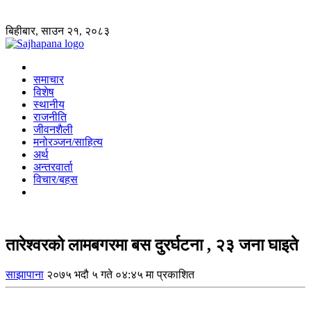
बिहीबार, साउन २१, २०८३
समाचार
विशेष
स्थानीय
राजनीति
जीवनशैली
मनोरञ्जन/साहित्य
अर्थ
अन्तरवार्ता
विचार/बहस
तारेश्वरको लामबगरमा बस दुरर्घटना , २३ जना घाइते
साझापाना
२०७५ भदौ ५ गते ०४:४५ मा प्रकाशित