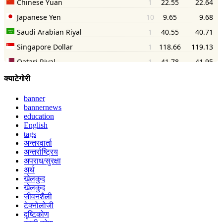
क्याटेगोरी
banner
bannernews
education
English
tags
अन्तरवार्ता
अन्तर्राष्ट्रिय
अपराध/सुरक्षा
अर्थ
खेलकुद
खेलकुद
जीवनशैली
टेक्नोलोजी
दृष्टिकोण