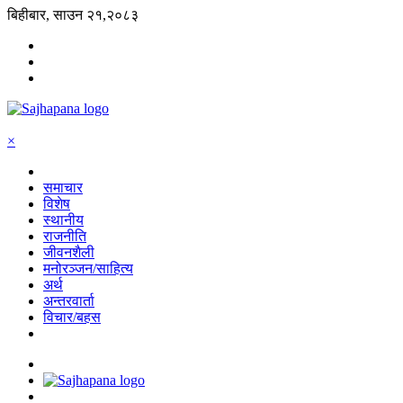
बिहीबार, साउन २१,२०८३
×
समाचार
विशेष
स्थानीय
राजनीति
जीवनशैली
मनोरञ्जन/साहित्य
अर्थ
अन्तरवार्ता
विचार/बहस