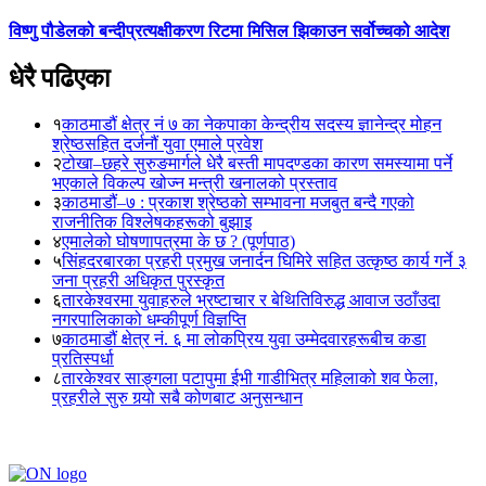
विष्णु पौडेलको बन्दीप्रत्यक्षीकरण रिटमा मिसिल झिकाउन सर्वोच्चको आदेश
धेरै पढिएका
१
काठमाडौं क्षेत्र नं ७ का नेकपाका केन्द्रीय सदस्य ज्ञानेन्द्र मोहन
श्रेष्ठसहित दर्जनौं युवा एमाले प्रवेश
२
टोखा–छहरे सुरुङमार्गले धेरै बस्ती मापदण्डका कारण समस्यामा पर्ने
भएकाले विकल्प खोज्न मन्त्री खनालको प्रस्ताव
३
काठमाडौं–७ : प्रकाश श्रेष्ठको सम्भावना मजबुत बन्दै गएको
राजनीतिक विश्लेषकहरूको बुझाइ
४
एमालेको घोषणापत्रमा के छ ? (पूर्णपाठ)
५
सिंहदरबारका प्रहरी प्रमुख जनार्दन घिमिरे सहित उत्कृष्ठ कार्य गर्ने ३
जना प्रहरी अधिकृत पुरस्कृत
६
तारकेश्वरमा युवाहरुले भ्रष्टाचार र बेथितिविरुद्ध आवाज उठाँउदा
नगरपालिकाको धम्कीपूर्ण विज्ञप्ति
७
काठमाडौं क्षेत्र नं. ६ मा लोकप्रिय युवा उम्मेदवारहरूबीच कडा
प्रतिस्पर्धा
८
तारकेश्वर साङ्गला पटापुमा ईभी गाडीभित्र महिलाको शव फेला,
प्रहरीले सुरु गर्‍यो सबै कोणबाट अनुसन्धान