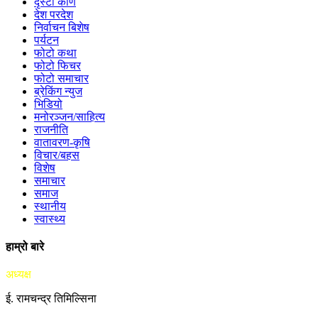
दृस्टी कोण
देश परदेश
निर्वाचन बिशेष
पर्यटन
फोटो कथा
फोटो फिचर
फोटो समाचार
ब्रेकिंग न्युज
भिडियो
मनोरञ्जन/साहित्य
राजनीति
वातावरण-कृषि
विचार/बहस
विशेष
समाचार
समाज
स्थानीय
स्वास्थ्य
हाम्रो बारे
अध्यक्ष
ई. रामचन्द्र तिमिल्सिना