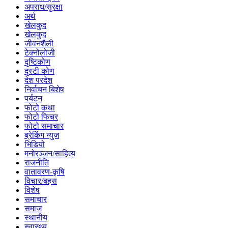
अपराध/सुरक्षा
अर्थ
खेलकुद
खेलकुद
जीवनशैली
टेक्नोलोजी
दृष्टिकोण
दृस्टी कोण
देश परदेश
निर्वाचन बिशेष
पर्यटन
फोटो कथा
फोटो फिचर
फोटो समाचार
ब्रेकिंग न्युज
भिडियो
मनोरञ्जन/साहित्य
राजनीति
वातावरण-कृषि
विचार/बहस
विशेष
समाचार
समाज
स्थानीय
स्वास्थ्य