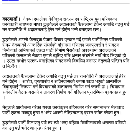
काठमाडौं।
नेकपा एमालेका केन्द्रिय सदस्य एवं राष्ट्रिय युवा परिषदका
कार्यकारी उपाध्यक्ष माधव ढुङ्गेलले अदालतको फैसलामा टेकेर अगाडि वढ्नु पर्छ
तर राजनीति नै अदालतलाई हेरेर गर्ने होईन भन्ने बताएका छन।
ढुङ्गेलले आफ्नो फेसबुक पेजमा विचार प्रकट गर्दै एमाले पार्टीभित्र पछिल्लो
समय नेकपाको आन्तरिक संघर्षको दौरानमा गरिएका जनप्रदर्सन र संगठन
निर्माणको अभियानले एउटा पार्टी निर्माण भैसकेको अवस्थामा अदालतको
पछिल्लो फैसलाले नेकपा एमाले व्युतिए पछि अन्तर संघर्षले नयाँ मोड लिएको हो
। एउटा गम्भीर प्रश्न- वनाईएका संगठनको विचल्लि वनाएर नेतृत्वले पन्छिन पनि
त मिल्दैन ।
अदालतको फैसलामा टेकेर अगाडि वढ्नु पर्छ तर राजनीति नै अदालतलाई हेरेर
गर्ने होईन । आरोप, प्रत्यारोप र अविस्वासको जगमा खडा भएको आन्तरीक
विवादलाई निरुपण गर्न विस्वासको वातावरण निर्माण गर्न जरुरी छ । चियापान,
सर्वदलीय वैठक यसको वातावरण निर्माण गर्न गरिएका प्रारम्भिक प्रयत्नहरु हुन
।
नेतृत्वले आयोजना गरेका यस्ता कार्यक्रम वहिस्कार गरेर समानान्तर भेलावाट
पार्टी एकता मजवुद हुन्छ र भनेर आफ्नो नेत्रित्वलाइ प्रश्न समेत गरेका हुन।
ढुङ्गेलले पार्टी मिलाउनु पर्छ तर त्यो भन्दा पहिला मेलमिलापको धरातल बलियो
वनाउनु पर्छ भनेर आग्रह गरेका हुन ।