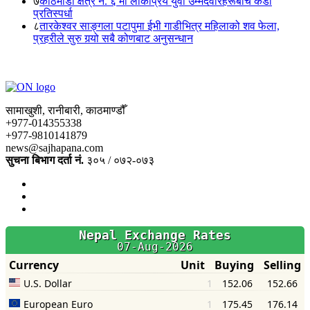
७
काठमाडौं क्षेत्र नं. ६ मा लोकप्रिय युवा उम्मेदवारहरूबीच कडा
प्रतिस्पर्धा
८
तारकेश्वर साङ्गला पटापुमा ईभी गाडीभित्र महिलाको शव फेला,
प्रहरीले सुरु गर्‍यो सबै कोणबाट अनुसन्धान
सामाखुशी, रानीबारी, काठमाण्डौँ
+977-014355338
+977-9810141879
news@sajhapana.com
सुचना बिभाग दर्ता नं.
३०५ / ०७२-०७३