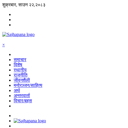
शुक्रबार, साउन २२,२०८३
×
समाचार
विशेष
स्थानीय
राजनीति
जीवनशैली
मनोरञ्जन/साहित्य
अर्थ
अन्तरवार्ता
विचार/बहस