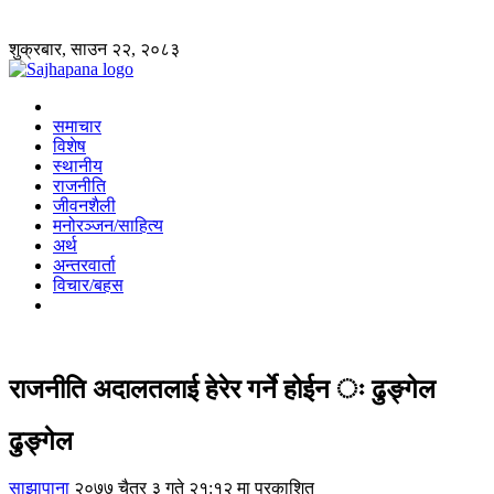
शुक्रबार, साउन २२, २०८३
समाचार
विशेष
स्थानीय
राजनीति
जीवनशैली
मनोरञ्जन/साहित्य
अर्थ
अन्तरवार्ता
विचार/बहस
राजनीति अदालतलाई हेरेर गर्ने होईन ः ढुङ्गेल
ढुङ्गेल
साझापाना
२०७७ चैत्र ३ गते २१:१२ मा प्रकाशित