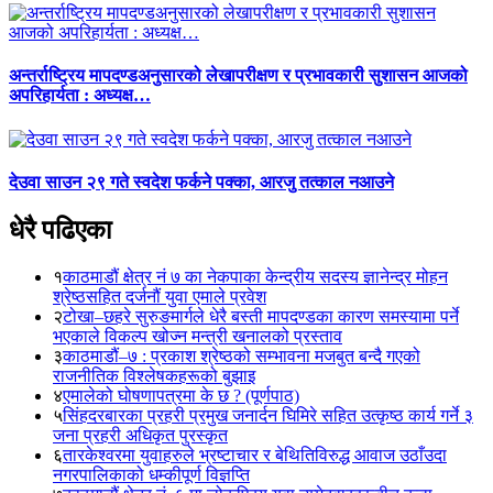
अन्तर्राष्ट्रिय मापदण्डअनुसारको लेखापरीक्षण र प्रभावकारी सुशासन आजको
अपरिहार्यता : अध्यक्ष…
देउवा साउन २९ गते स्वदेश फर्कने पक्का, आरजु तत्काल नआउने
धेरै पढिएका
१
काठमाडौं क्षेत्र नं ७ का नेकपाका केन्द्रीय सदस्य ज्ञानेन्द्र मोहन
श्रेष्ठसहित दर्जनौं युवा एमाले प्रवेश
२
टोखा–छहरे सुरुङमार्गले धेरै बस्ती मापदण्डका कारण समस्यामा पर्ने
भएकाले विकल्प खोज्न मन्त्री खनालको प्रस्ताव
३
काठमाडौं–७ : प्रकाश श्रेष्ठको सम्भावना मजबुत बन्दै गएको
राजनीतिक विश्लेषकहरूको बुझाइ
४
एमालेको घोषणापत्रमा के छ ? (पूर्णपाठ)
५
सिंहदरबारका प्रहरी प्रमुख जनार्दन घिमिरे सहित उत्कृष्ठ कार्य गर्ने ३
जना प्रहरी अधिकृत पुरस्कृत
६
तारकेश्वरमा युवाहरुले भ्रष्टाचार र बेथितिविरुद्ध आवाज उठाँउदा
नगरपालिकाको धम्कीपूर्ण विज्ञप्ति