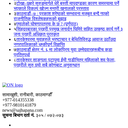
२
टोखा–छहरे सुरुङमार्गले धेरै बस्ती मापदण्डका कारण समस्यामा पर्ने
भएकाले विकल्प खोज्न मन्त्री खनालको प्रस्ताव
३
काठमाडौं–७ : प्रकाश श्रेष्ठको सम्भावना मजबुत बन्दै गएको
राजनीतिक विश्लेषकहरूको बुझाइ
४
एमालेको घोषणापत्रमा के छ ? (पूर्णपाठ)
५
सिंहदरबारका प्रहरी प्रमुख जनार्दन घिमिरे सहित उत्कृष्ठ कार्य गर्ने ३
जना प्रहरी अधिकृत पुरस्कृत
६
तारकेश्वरमा युवाहरुले भ्रष्टाचार र बेथितिविरुद्ध आवाज उठाँउदा
नगरपालिकाको धम्कीपूर्ण विज्ञप्ति
७
काठमाडौं क्षेत्र नं. ६ मा लोकप्रिय युवा उम्मेदवारहरूबीच कडा
प्रतिस्पर्धा
८
तारकेश्वर साङ्गला पटापुमा ईभी गाडीभित्र महिलाको शव फेला,
प्रहरीले सुरु गर्‍यो सबै कोणबाट अनुसन्धान
सामाखुशी, रानीबारी, काठमाण्डौँ
+977-014355338
+977-9810141879
news@sajhapana.com
सुचना बिभाग दर्ता नं.
३०५ / ०७२-०७३