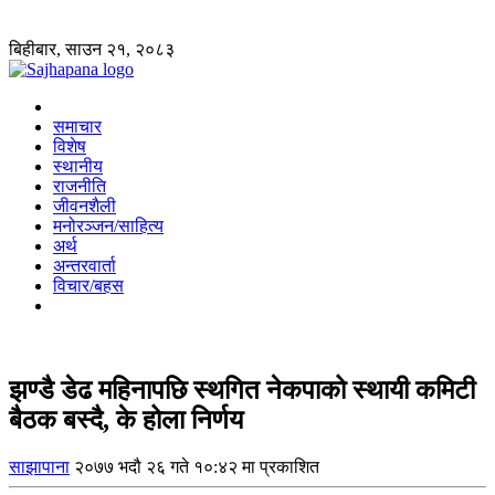
बिहीबार, साउन २१, २०८३
समाचार
विशेष
स्थानीय
राजनीति
जीवनशैली
मनोरञ्जन/साहित्य
अर्थ
अन्तरवार्ता
विचार/बहस
झण्डै डेढ महिनापछि स्थगित नेकपाको स्थायी कमिटी
बैठक बस्दै, के होला निर्णय
साझापाना
२०७७ भदौ २६ गते १०:४२ मा प्रकाशित