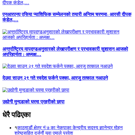
एनआरएनए एसिया प्याशिफिक सम्मेलनको तयारी अन्तिम चरणमा- आरसी दीपक
कंडेल,…
अन्तर्राष्ट्रिय मापदण्डअनुसारको लेखापरीक्षण र प्रभावकारी सुशासन आजको
अपरिहार्यता : अध्यक्ष…
देउवा साउन २९ गते स्वदेश फर्कने पक्का, आरजु तत्काल नआउने
उद्योगी मुन्दडाको घरमा प्रहरीको छापा
धेरै पढिएका
१
काठमाडौं क्षेत्र नं ७ का नेकपाका केन्द्रीय सदस्य ज्ञानेन्द्र मोहन
श्रेष्ठसहित दर्जनौं युवा एमाले प्रवेश