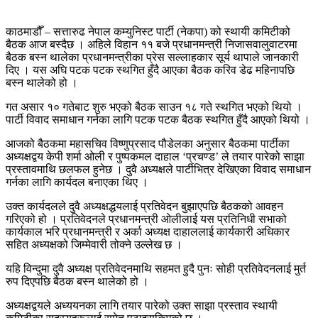
काठमाडौँ – सत्तारुढ नेपाल कम्युनिस्ट पार्टी (नेकपा) को स्थायी कमिटीको
बैठक आज बस्दैछ । अहिले विहान ११ बजे प्रधानमन्त्री निजासवालुवाटरमा
बैठक बस्न थालेका प्रधानमन्त्रीका प्रेस सल्लाहकार सूर्य थापाले जानकारी
दिए । यस अघि पटक पटक स्थगित हुँदै आएका बैठक करिव डेढ महिनापछि
बस्न थालेको हो ।
गत असार १० गतेबाट शुरु भएको बैठक साउन १८ गते स्थगित भएको थियो ।
पार्टी विवाद समाधान गर्नका लागि पटक पटक बैठक स्थगित हुँदै आएको थियो ।
आजको बैठकमा महासचिव विष्णुप्रसाद पौडेलका अनुसार बैठकमा पार्टीका
अध्यक्षद्वय केपी शर्मा ओली र पुष्पकमल दाहाल ‘प्रचण्ड’ ले तयार पारेको साझा
प्रस्तावमाथि छलफल हुनेछ । दुवै अध्यक्षले पार्टीभित्र देखिएका विवाद समाधान
गर्नका लागि कार्यदल बनाएका थिए ।
उक्त कार्यदलले दुवै अध्यक्षद्धयलाई प्रतिवेदन बुझाएपछि बैठकको आवहन
गरिएको हो । प्रतिवेदनले प्रधानमन्त्री ओलीलाई यस प्रतिनिधी सभाको
कार्यकाल भरि प्रधानमन्त्री र अर्का अध्यक्ष दाहाललाई कार्यकारी अधिकार
सहित अध्यक्षको जिम्मेवारी तोक्ने उल्लेख छ ।
यहि विन्दुमा दुवै अध्यक्ष प्रतिवेदनमाथि सहमत हुदै पुनः सोही प्रतिवेदनलाई मुर्त
रुप दिएपछि बैठक बस्न थालेको हो ।
अध्यक्षद्वयले अध्ययनका लागि तयार पारेको उक्त साझा प्रस्ताव स्थायी