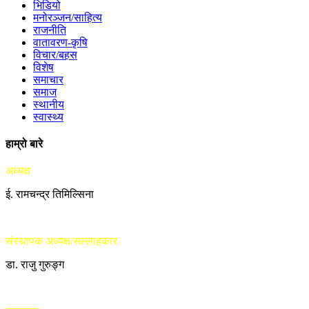
भिडियो
मनोरञ्जन/साहित्य
राजनीति
वातावरण-कृषि
विचार/बहस
विशेष
समाचार
समाज
स्थानीय
स्वास्थ्य
हाम्रो बारे
अध्यक्ष
ई. रामचन्द्र तिमिल्सिना
संस्थापक अध्यक्ष/सल्लाहकार
डा. राजु गुरुङ्ग