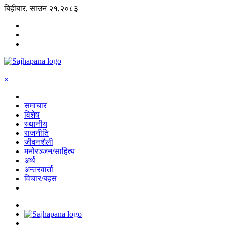
बिहीबार, साउन २१,२०८३
×
समाचार
विशेष
स्थानीय
राजनीति
जीवनशैली
मनोरञ्जन/साहित्य
अर्थ
अन्तरवार्ता
विचार/बहस