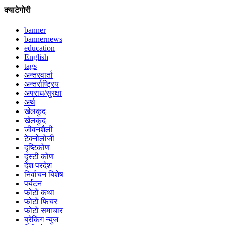
क्याटेगोरी
banner
bannernews
education
English
tags
अन्तरवार्ता
अन्तर्राष्ट्रिय
अपराध/सुरक्षा
अर्थ
खेलकुद
खेलकुद
जीवनशैली
टेक्नोलोजी
दृष्टिकोण
दृस्टी कोण
देश परदेश
निर्वाचन बिशेष
पर्यटन
फोटो कथा
फोटो फिचर
फोटो समाचार
ब्रेकिंग न्युज