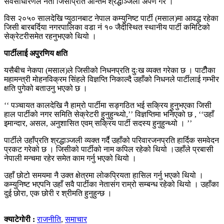
सर्वसाधारणले नेता जिसीप्रति अन्तिम श्रद्धाञ्जली अर्पण गरे ।
विस २०५० सालदेखि प्युठानबाट नेपाल कम्युनिष्ट पार्टी (मसाल)मा आवद्ध रहेका
जिसी बारबर्दिया नगरपालिका वडा नं १० जैदीस्थित स्थानीय पार्टी कमिटिको
सेक्रेटरीसमेत रहनुभएको थियो ।
पार्टीलाई अपुरणिय क्षति
यसैबीच नेकपा (मसाल)ले जिसीको निधनप्रति दुःख व्यक्त गरेका छ । पाटीैका
महामन्त्री मोहनविक्रम सिंहले विज्ञप्ति निकाल्दै उहाँको निधनले पार्टीलाई गम्भीर
क्षति पुगेको बताउनु भएको छ ।
‘‘ पञ्चायत कालदेखि नै हाम्रो पार्टीमा सङ्गठित भई सक्रिय हुनुभएका जिसी
हाल पार्टीको नगर समिति सेक्रेटरी हुनुहुन्थ्यो,’’ विज्ञप्तिमा भनिएको छ , ‘‘उहाँ
इमान्दार, असल, अनुशासित एवम् सक्रिय पार्टी सदस्य हुनुहुन्थ्यो । ’’
पार्टीले उहाँप्रति श्रद्धाञ्जली व्यक्त गर्दै उहाँको परिवारजनप्रति हार्दिक समवेदन
प्रकट गरेको छ । जिसीको पार्टीको नाम कपिल रहेको थियो ।उहाँले प्रबासी
नेपाली मन्चमा रहेर समेत काम गर्नु भएको थियो ।
उहाँ छोटो समयमा नै उक्त क्षेत्रमा लोकप्रियता हासिल गर्नु भएको थियो ।
कम्युनिष्ट भएपनि उहाँ सवै पार्टीका नेतासंग राम्रो सम्बन्ध रहेको थियो । उहाँका
दुई छोरा, एक छोरी र श्रीमति हुनुहुन्छ ।
क्याटेगोरी :
राजनीति
,
समाचार