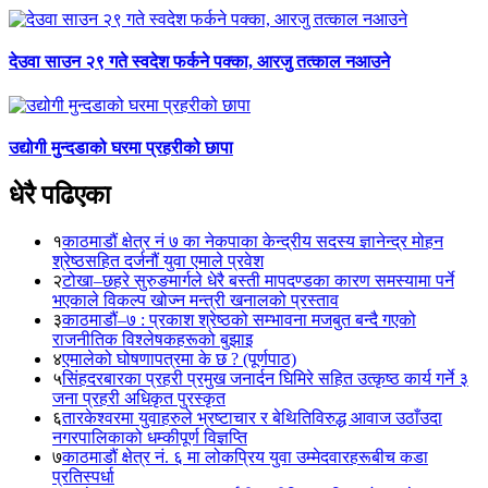
देउवा साउन २९ गते स्वदेश फर्कने पक्का, आरजु तत्काल नआउने
उद्योगी मुन्दडाको घरमा प्रहरीको छापा
धेरै पढिएका
१
काठमाडौं क्षेत्र नं ७ का नेकपाका केन्द्रीय सदस्य ज्ञानेन्द्र मोहन
श्रेष्ठसहित दर्जनौं युवा एमाले प्रवेश
२
टोखा–छहरे सुरुङमार्गले धेरै बस्ती मापदण्डका कारण समस्यामा पर्ने
भएकाले विकल्प खोज्न मन्त्री खनालको प्रस्ताव
३
काठमाडौं–७ : प्रकाश श्रेष्ठको सम्भावना मजबुत बन्दै गएको
राजनीतिक विश्लेषकहरूको बुझाइ
४
एमालेको घोषणापत्रमा के छ ? (पूर्णपाठ)
५
सिंहदरबारका प्रहरी प्रमुख जनार्दन घिमिरे सहित उत्कृष्ठ कार्य गर्ने ३
जना प्रहरी अधिकृत पुरस्कृत
६
तारकेश्वरमा युवाहरुले भ्रष्टाचार र बेथितिविरुद्ध आवाज उठाँउदा
नगरपालिकाको धम्कीपूर्ण विज्ञप्ति
७
काठमाडौं क्षेत्र नं. ६ मा लोकप्रिय युवा उम्मेदवारहरूबीच कडा
प्रतिस्पर्धा