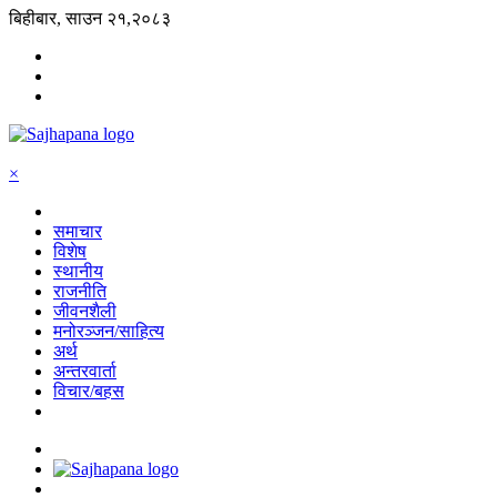
बिहीबार, साउन २१,२०८३
×
समाचार
विशेष
स्थानीय
राजनीति
जीवनशैली
मनोरञ्जन/साहित्य
अर्थ
अन्तरवार्ता
विचार/बहस