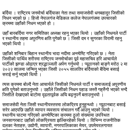
बर्दिया । राष्ट्रिय जनमोर्चा बर्दियाका नेता तथा समाजसेवी धनबहादुर जिसीको
निधन भएको छ । हिजो नेपालगंज मेडिकल कलेज नेपालगंजमा उपचारको
क्रममा उहाँको निधन भएको हो ।
उहाँ बारबर्दिया नगर समितिका अध्यक्ष रहनु भएका थियो । उहाँको निधनले पार्टी
र स्थानीय तहमा अपुरणिय क्षति पुगेको छ । जिसी दम र सुगरका विरामी रहनु
भएको थियो ।
उहाँको शनिबार बिहान स्थानीय भादा नदीमा अन्त्येष्टि गरिएको छ । नेता
जिसीको पार्थिव शरीरमा राष्ट्रिय जनमोर्चाका पूर्व महासचिव हरि आचार्यले
पार्टीको झण्डा ओढाएर श्रद्धाञ्जली अर्पण गर्नुभयो । प्यूठानको बाङ्गे मरोठ २ मा
२०२२ सालमा जन्मिनु भएका जिसी २०५५ सालतिर बर्दियाको बैदिमा बसाई
सराई सर्नु भएको थियो ।
त्यस क्रममा बोल्दै नेता आचार्यले जिसीको निधनले पार्टी र समाजलाई अपुरणीय
क्षति पुगेको बताउनुभयो । उहाँले जिसीको निधन पहाड जस्तै गह्रुँगो भएको भन्दै
जिसीले देखाएको बाटोमा दृढतापूर्वक अघि बढ्नुपर्ने बताउनुभयो ।
समाजसेवी नेता जिसी स्थानीयस्तरमा लोकप्रिय हुनुहुन्थ्यो । प्यूठानबाट बसाई
सरेर आएपछि उहाँले व्यापार व्यवसाय संचालन गर्दै आउनु भएको थियो ।
स्थानीय घाटमा गरिएको अन्त्येष्टिका क्रममा ठुलो संख्यामा उपस्थित
जनसागरबाट उहाँको लोकप्रियता झल्किरहेको थियो । विभिन्न राजनीतिक
दलका नेताहरु, उद्योगी, व्यापारी, नगरपालिकाका मेयर, उपमेयरलगायत