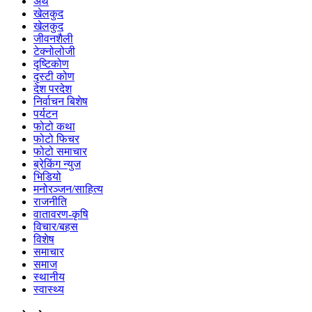
अर्थ
खेलकुद
खेलकुद
जीवनशैली
टेक्नोलोजी
दृष्टिकोण
दृस्टी कोण
देश परदेश
निर्वाचन बिशेष
पर्यटन
फोटो कथा
फोटो फिचर
फोटो समाचार
ब्रेकिंग न्युज
भिडियो
मनोरञ्जन/साहित्य
राजनीति
वातावरण-कृषि
विचार/बहस
विशेष
समाचार
समाज
स्थानीय
स्वास्थ्य