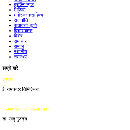
ब्रेकिंग न्युज
भिडियो
मनोरञ्जन/साहित्य
राजनीति
वातावरण-कृषि
विचार/बहस
विशेष
समाचार
समाज
स्थानीय
स्वास्थ्य
हाम्रो बारे
अध्यक्ष
ई. रामचन्द्र तिमिल्सिना
संस्थापक अध्यक्ष/सल्लाहकार
डा. राजु गुरुङ्ग