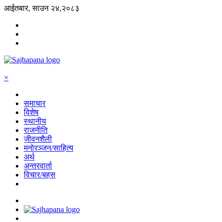
आईतबार, साउन २४,२०८३
×
समाचार
विशेष
स्थानीय
राजनीति
जीवनशैली
मनोरञ्जन/साहित्य
अर्थ
अन्तरवार्ता
विचार/बहस