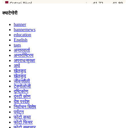
क्याटेगोरी
banner
bannernews
education
English
tags
अन्तरवार्ता
अन्तर्राष्ट्रिय
अपराध/सुरक्षा
अर्थ
खेलकुद
खेलकुद
जीवनशैली
टेक्नोलोजी
दृष्टिकोण
दृस्टी कोण
देश परदेश
निर्वाचन बिशेष
पर्यटन
फोटो कथा
फोटो फिचर
फोटो समाचार