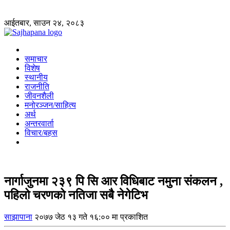
आईतबार, साउन २४, २०८३
समाचार
विशेष
स्थानीय
राजनीति
जीवनशैली
मनोरञ्जन/साहित्य
अर्थ
अन्तरवार्ता
विचार/बहस
नार्गाजुनमा २३९ पि सि आर विधिबाट नमुना संकलन ,
पहिलो चरणको नतिजा सबै नेगेटिभ
साझापाना
२०७७ जेठ १३ गते १६:०० मा प्रकाशित