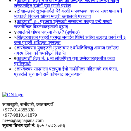
१
काठमाडौं क्षेत्र नं ७ का नेकपाका केन्द्रीय सदस्य ज्ञानेन्द्र मोहन
श्रेष्ठसहित दर्जनौं युवा एमाले प्रवेश
२
टोखा–छहरे सुरुङमार्गले धेरै बस्ती मापदण्डका कारण समस्यामा पर्ने
भएकाले विकल्प खोज्न मन्त्री खनालको प्रस्ताव
३
काठमाडौं–७ : प्रकाश श्रेष्ठको सम्भावना मजबुत बन्दै गएको
राजनीतिक विश्लेषकहरूको बुझाइ
४
एमालेको घोषणापत्रमा के छ ? (पूर्णपाठ)
५
सिंहदरबारका प्रहरी प्रमुख जनार्दन घिमिरे सहित उत्कृष्ठ कार्य गर्ने ३
जना प्रहरी अधिकृत पुरस्कृत
६
तारकेश्वरमा युवाहरुले भ्रष्टाचार र बेथितिविरुद्ध आवाज उठाँउदा
नगरपालिकाको धम्कीपूर्ण विज्ञप्ति
७
काठमाडौं क्षेत्र नं. ६ मा लोकप्रिय युवा उम्मेदवारहरूबीच कडा
प्रतिस्पर्धा
८
तारकेश्वर साङ्गला पटापुमा ईभी गाडीभित्र महिलाको शव फेला,
प्रहरीले सुरु गर्‍यो सबै कोणबाट अनुसन्धान
सामाखुशी, रानीबारी, काठमाण्डौँ
+977-014355338
+977-9810141879
news@sajhapana.com
सुचना बिभाग दर्ता नं.
३०५ / ०७२-०७३