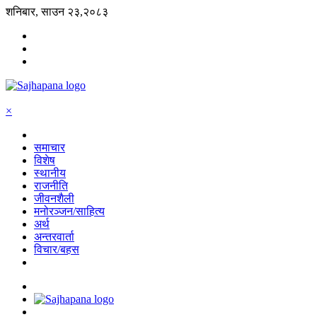
शनिबार, साउन २३,२०८३
×
समाचार
विशेष
स्थानीय
राजनीति
जीवनशैली
मनोरञ्जन/साहित्य
अर्थ
अन्तरवार्ता
विचार/बहस