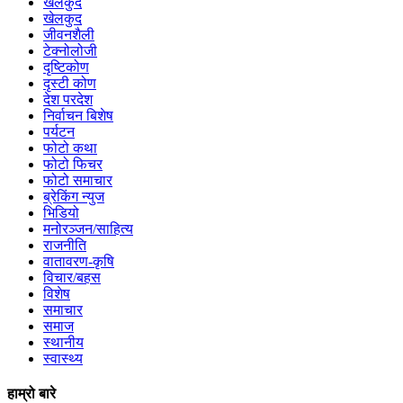
खेलकुद
खेलकुद
जीवनशैली
टेक्नोलोजी
दृष्टिकोण
दृस्टी कोण
देश परदेश
निर्वाचन बिशेष
पर्यटन
फोटो कथा
फोटो फिचर
फोटो समाचार
ब्रेकिंग न्युज
भिडियो
मनोरञ्जन/साहित्य
राजनीति
वातावरण-कृषि
विचार/बहस
विशेष
समाचार
समाज
स्थानीय
स्वास्थ्य
हाम्रो बारे