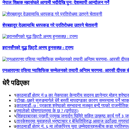
नेपाल शिक्षक महासंघले आगामी भदौदेखि पुनः देशव्यापी आन्दोलन गर्ने
शेरबहादुर देउवामाथि धरपकड गरे प्रतिरोधमा उत्रने चेतावनी
इरानसँगको युद्ध छिट्टै अन्त्य हुनसक्छ : ट्रम्प
एनआरएनए एसिया प्याशिफिक सम्मेलनको तयारी अन्तिम चरणमा- आरसी दीपक 
धेरै पढिएका
१
काठमाडौं क्षेत्र नं ७ का नेकपाका केन्द्रीय सदस्य ज्ञानेन्द्र मोहन श्रेष्ठ
२
टोखा–छहरे सुरुङमार्गले धेरै बस्ती मापदण्डका कारण समस्यामा पर्ने भए
३
काठमाडौं–७ : प्रकाश श्रेष्ठको सम्भावना मजबुत बन्दै गएको राजनीतिक
४
एमालेको घोषणापत्रमा के छ ? (पूर्णपाठ)
५
सिंहदरबारका प्रहरी प्रमुख जनार्दन घिमिरे सहित उत्कृष्ठ कार्य गर्ने ३ 
६
तारकेश्वरमा युवाहरुले भ्रष्टाचार र बेथितिविरुद्ध आवाज उठाँउदा नगरपालि
७
काठमाडौं क्षेत्र नं. ६ मा लोकप्रिय युवा उम्मेदवारहरूबीच कडा प्रतिस्पर्