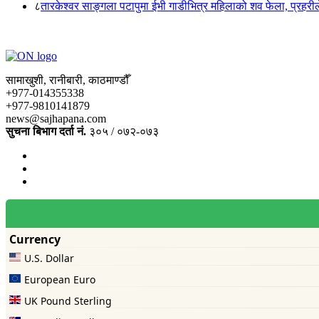
८
तारकेश्वर साङ्गला पटापुमा ईभी गाडीभित्र महिलाको शव फेला, प्रहरीले
सामाखुशी, रानीबारी, काठमाण्डौँ
+977-014355338
+977-9810141879
news@sajhapana.com
सुचना बिभाग दर्ता नं.
३०५ / ०७२-०७३