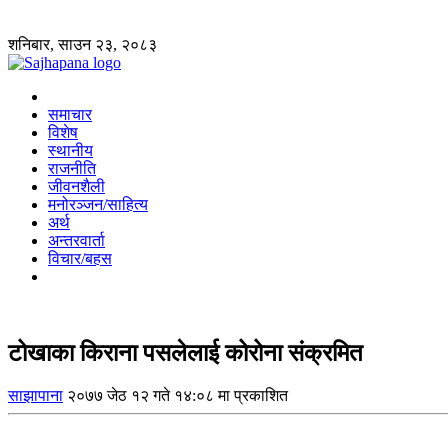
शनिबार, साउन २३, २०८३
समाचार
विशेष
स्थानीय
राजनीति
जीवनशैली
मनोरञ्जन/साहित्य
अर्थ
अन्तरवार्ता
विचार/बहस
टोखाका किराना पसलेलाई कोरोना संक्रमित
साझापाना
२०७७ जेठ १२ गते १४:०८ मा प्रकाशित