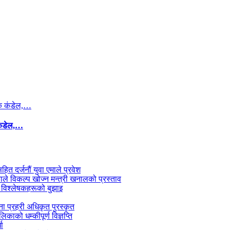
कंडेल,…
सहित दर्जनौं युवा एमाले प्रवेश
काले विकल्प खोज्न मन्त्री खनालको प्रस्ताव
 विश्लेषकहरूको बुझाइ
जना प्रहरी अधिकृत पुरस्कृत
काको धम्कीपूर्ण विज्ञप्ति
धा