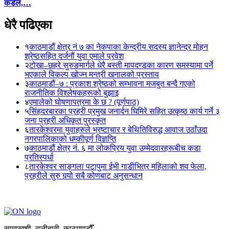
कंडेल,…
धेरै पढिएका
१
काठमाडौं क्षेत्र नं ७ का नेकपाका केन्द्रीय सदस्य ज्ञानेन्द्र मोहन
श्रेष्ठसहित दर्जनौं युवा एमाले प्रवेश
२
टोखा–छहरे सुरुङमार्गले धेरै बस्ती मापदण्डका कारण समस्यामा पर्ने
भएकाले विकल्प खोज्न मन्त्री खनालको प्रस्ताव
३
काठमाडौं–७ : प्रकाश श्रेष्ठको सम्भावना मजबुत बन्दै गएको
राजनीतिक विश्लेषकहरूको बुझाइ
४
एमालेको घोषणापत्रमा के छ ? (पूर्णपाठ)
५
सिंहदरबारका प्रहरी प्रमुख जनार्दन घिमिरे सहित उत्कृष्ठ कार्य गर्ने ३
जना प्रहरी अधिकृत पुरस्कृत
६
तारकेश्वरमा युवाहरुले भ्रष्टाचार र बेथितिविरुद्ध आवाज उठाँउदा
नगरपालिकाको धम्कीपूर्ण विज्ञप्ति
७
काठमाडौं क्षेत्र नं. ६ मा लोकप्रिय युवा उम्मेदवारहरूबीच कडा
प्रतिस्पर्धा
८
तारकेश्वर साङ्गला पटापुमा ईभी गाडीभित्र महिलाको शव फेला,
प्रहरीले सुरु गर्‍यो सबै कोणबाट अनुसन्धान
सामाखुशी, रानीबारी, काठमाण्डौँ