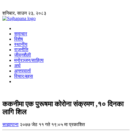
शनिबार, साउन २३, २०८३
समाचार
विशेष
स्थानीय
राजनीति
जीवनशैली
मनोरञ्जन/साहित्य
अर्थ
अन्तरवार्ता
विचार/बहस
ककनीमा एक पुरूषमा कोरोना संक्रमण ,१० दिनका
लागि शिल
साझापाना
२०७७ जेठ ११ गते १९:०५ मा प्रकाशित