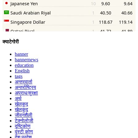
क्याटेगोरी
banner
bannernews
education
English
tags
अन्तरवार्ता
अन्तर्राष्ट्रिय
अपराध/सुरक्षा
अर्थ
खेलकुद
खेलकुद
जीवनशैली
टेक्नोलोजी
दृष्टिकोण
दृस्टी कोण
देश परदेश