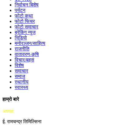
निर्वाचन बिशेष
पर्यटन
फोटो कथा
फोटो फिचर
फोटो समाचार
ब्रेकिंग न्युज
भिडियो
मनोरञ्जन/साहित्य
राजनीति
वातावरण-कृषि
विचार/बहस
विशेष
समाचार
समाज
स्थानीय
स्वास्थ्य
हाम्रो बारे
अध्यक्ष
ई. रामचन्द्र तिमिल्सिना