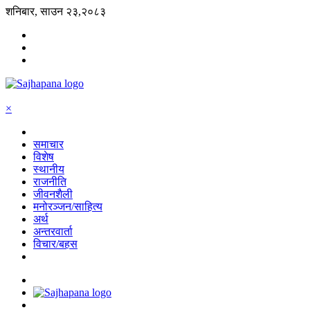
शनिबार, साउन २३,२०८३
×
समाचार
विशेष
स्थानीय
राजनीति
जीवनशैली
मनोरञ्जन/साहित्य
अर्थ
अन्तरवार्ता
विचार/बहस