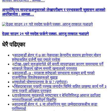
अन्तर्राष्ट्रिय मापदण्डअनुसारको लेखापरीक्षण र प्रभावकारी सुशासन आजको
अपरिहार्यता : अध्यक्ष…
देउवा साउन २९ गते स्वदेश फर्कने पक्का, आरजु तत्काल नआउने
धेरै पढिएका
१
काठमाडौं क्षेत्र नं ७ का नेकपाका केन्द्रीय सदस्य ज्ञानेन्द्र मोहन
श्रेष्ठसहित दर्जनौं युवा एमाले प्रवेश
२
टोखा–छहरे सुरुङमार्गले धेरै बस्ती मापदण्डका कारण समस्यामा पर्ने
भएकाले विकल्प खोज्न मन्त्री खनालको प्रस्ताव
३
काठमाडौं–७ : प्रकाश श्रेष्ठको सम्भावना मजबुत बन्दै गएको
राजनीतिक विश्लेषकहरूको बुझाइ
४
एमालेको घोषणापत्रमा के छ ? (पूर्णपाठ)
५
सिंहदरबारका प्रहरी प्रमुख जनार्दन घिमिरे सहित उत्कृष्ठ कार्य गर्ने ३
जना प्रहरी अधिकृत पुरस्कृत
६
तारकेश्वरमा युवाहरुले भ्रष्टाचार र बेथितिविरुद्ध आवाज उठाँउदा
नगरपालिकाको धम्कीपूर्ण विज्ञप्ति
७
काठमाडौं क्षेत्र नं. ६ मा लोकप्रिय युवा उम्मेदवारहरूबीच कडा
प्रतिस्पर्धा