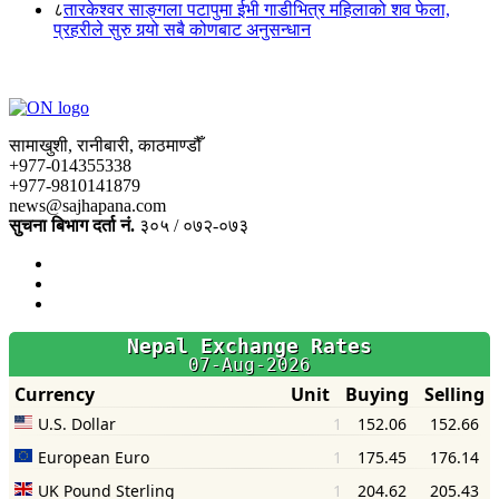
८
तारकेश्वर साङ्गला पटापुमा ईभी गाडीभित्र महिलाको शव फेला,
प्रहरीले सुरु गर्‍यो सबै कोणबाट अनुसन्धान
सामाखुशी, रानीबारी, काठमाण्डौँ
+977-014355338
+977-9810141879
news@sajhapana.com
सुचना बिभाग दर्ता नं.
३०५ / ०७२-०७३