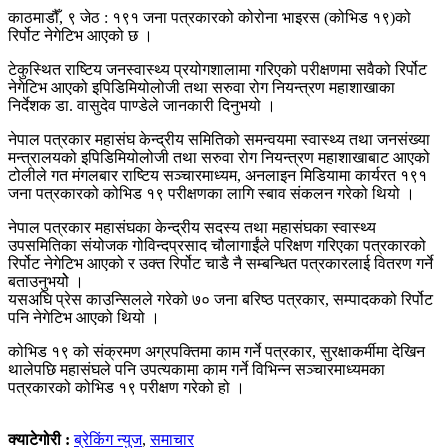
काठमाडौँ, ९ जेठ : १९१ जना पत्रकारको कोरोना भाइरस (कोभिड १९)को
रिर्पोट नेगेटिभ आएको छ ।
टेकुस्थित राष्टिय जनस्वास्थ्य प्रयोगशालामा गरिएको परीक्षणमा सवैको रिर्पोट
नेगेटिभ आएको इपिडिमियोलोजी तथा सरुवा रोग नियन्त्रण महाशाखाका
निर्देशक डा. वासुदेव पाण्डेले जानकारी दिनुभयो ।
नेपाल पत्रकार महासंघ केन्द्रीय समितिको समन्वयमा स्वास्थ्य तथा जनसंख्या
मन्त्रालयको इपिडिमियोलोजी तथा सरुवा रोग नियन्त्रण महाशाखाबाट आएको
टोलीले गत मंगलबार राष्टिय सञ्चारमाध्यम, अनलाइन मिडियामा कार्यरत १९१
जना पत्रकारको कोभिड १९ परीक्षणका लागि स्बाव संकलन गरेको थियो ।
नेपाल पत्रकार महासंघका केन्द्रीय सदस्य तथा महासंघका स्वास्थ्य
उपसमितिका संयोजक गोविन्दप्रसाद चौलागाईंले परिक्षण गरिएका पत्रकारको
रिर्पोट नेगेटिभ आएको र उक्त रिर्पोट चाडै नै सम्बन्धित पत्रकारलाई वितरण गर्ने
बताउनुभयोे ।
यसअघि प्रेस काउन्सिलले गरेको ७० जना बरिष्ठ पत्रकार, सम्पादकको रिर्पोट
पनि नेगेटिभ आएको थियो ।
कोभिड १९ को संक्रमण अग्रपक्तिमा काम गर्ने पत्रकार, सुरक्षाकर्मीमा देखिन
थालेपछि महासंघले पनि उपत्यकामा काम गर्ने विभिन्न सञ्चारमाध्यमका
पत्रकारको कोभिड १९ परीक्षण गरेको हो ।
क्याटेगोरी :
ब्रेकिंग न्युज
,
समाचार