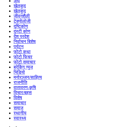
अर्थ
खेलकुद
खेलकुद
जीवनशैली
टेक्नोलोजी
दृष्टिकोण
दृस्टी कोण
देश परदेश
निर्वाचन बिशेष
पर्यटन
फोटो कथा
फोटो फिचर
फोटो समाचार
ब्रेकिंग न्युज
भिडियो
मनोरञ्जन/साहित्य
राजनीति
वातावरण-कृषि
विचार/बहस
विशेष
समाचार
समाज
स्थानीय
स्वास्थ्य