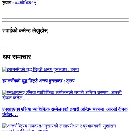
ट्याग :
##कोभिड१९
तपाईको कमेन्ट लेख्नुहोस्
थप समाचार
इरानसँगको युद्ध छिट्टै अन्त्य हुनसक्छ : ट्रम्प
एनआरएनए एसिया प्याशिफिक सम्मेलनको तयारी अन्तिम चरणमा- आरसी दीपक
कंडेल,…