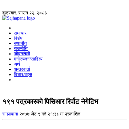
शुक्रबार, साउन २२, २०८३
समाचार
विशेष
स्थानीय
राजनीति
जीवनशैली
मनोरञ्जन/साहित्य
अर्थ
अन्तरवार्ता
विचार/बहस
१९१ पत्रकारको पिसिआर रिर्पोट नेगेटिभ
साझापाना
२०७७ जेठ ९ गते २१:३८ मा प्रकाशित