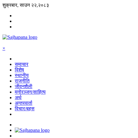
शुक्रबार, साउन २२,२०८३
×
समाचार
विशेष
स्थानीय
राजनीति
जीवनशैली
मनोरञ्जन/साहित्य
अर्थ
अन्तरवार्ता
विचार/बहस