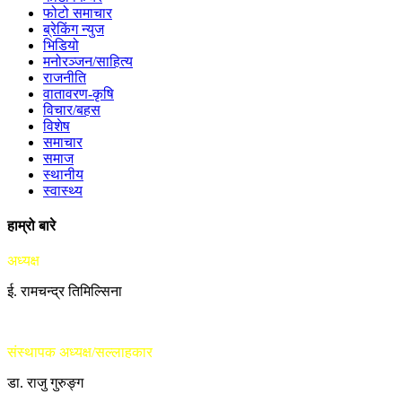
फोटो समाचार
ब्रेकिंग न्युज
भिडियो
मनोरञ्जन/साहित्य
राजनीति
वातावरण-कृषि
विचार/बहस
विशेष
समाचार
समाज
स्थानीय
स्वास्थ्य
हाम्रो बारे
अध्यक्ष
ई. रामचन्द्र तिमिल्सिना
संस्थापक अध्यक्ष/सल्लाहकार
डा. राजु गुरुङ्ग