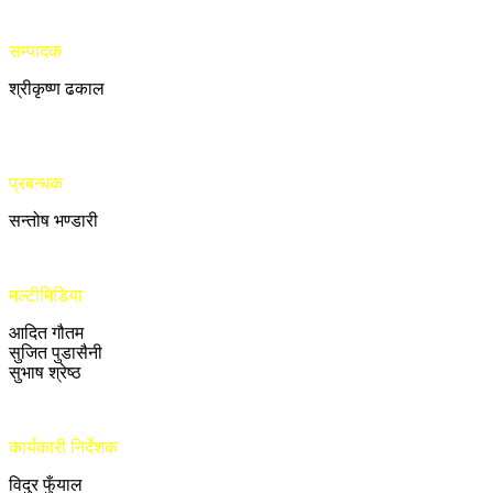
सम्पादक
श्रीकृष्ण ढकाल
प्रबन्धक
सन्तोष भण्डारी
मल्टीमिडिया
आदित गौतम
सुजित पुडासैनी
सुभाष श्रेष्ठ
कार्यकारी निर्देशक
विदुर फुँयाल