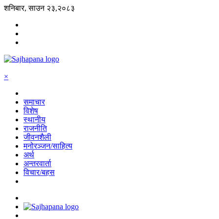
शनिबार, साउन २३,२०८३
×
समाचार
विशेष
स्थानीय
राजनीति
जीवनशैली
मनोरञ्जन/साहित्य
अर्थ
अन्तरवार्ता
विचार/बहस