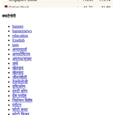
क्याटेगोरी
banner
bannernews
education
English
tags
अन्तरवार्ता
अन्तर्राष्ट्रिय
अपराध/सुरक्षा
अर्थ
खेलकुद
खेलकुद
जीवनशैली
टेक्नोलोजी
दृष्टिकोण
दृस्टी कोण
देश परदेश
निर्वाचन बिशेष
पर्यटन
फोटो कथा
फोटो फिचर