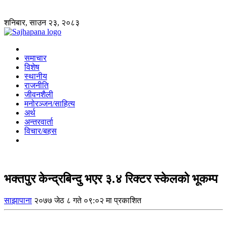
शनिबार, साउन २३, २०८३
समाचार
विशेष
स्थानीय
राजनीति
जीवनशैली
मनोरञ्जन/साहित्य
अर्थ
अन्तरवार्ता
विचार/बहस
भक्तपुर केन्द्रबिन्दु भएर ३.४ रिक्टर स्केलको भूकम्प
साझापाना
२०७७ जेठ ८ गते ०९:०२ मा प्रकाशित