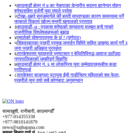
१
काठमाडौं क्षेत्र नं ७ का नेकपाका केन्द्रीय सदस्य ज्ञानेन्द्र मोहन
श्रेष्ठसहित दर्जनौं युवा एमाले प्रवेश
२
टोखा–छहरे सुरुङमार्गले धेरै बस्ती मापदण्डका कारण समस्यामा पर्ने
भएकाले विकल्प खोज्न मन्त्री खनालको प्रस्ताव
३
काठमाडौं–७ : प्रकाश श्रेष्ठको सम्भावना मजबुत बन्दै गएको
राजनीतिक विश्लेषकहरूको बुझाइ
४
एमालेको घोषणापत्रमा के छ ? (पूर्णपाठ)
५
सिंहदरबारका प्रहरी प्रमुख जनार्दन घिमिरे सहित उत्कृष्ठ कार्य गर्ने ३
जना प्रहरी अधिकृत पुरस्कृत
६
तारकेश्वरमा युवाहरुले भ्रष्टाचार र बेथितिविरुद्ध आवाज उठाँउदा
नगरपालिकाको धम्कीपूर्ण विज्ञप्ति
७
काठमाडौं क्षेत्र नं. ६ मा लोकप्रिय युवा उम्मेदवारहरूबीच कडा
प्रतिस्पर्धा
८
तारकेश्वर साङ्गला पटापुमा ईभी गाडीभित्र महिलाको शव फेला,
प्रहरीले सुरु गर्‍यो सबै कोणबाट अनुसन्धान
सामाखुशी, रानीबारी, काठमाण्डौँ
+977-014355338
+977-9810141879
news@sajhapana.com
सुचना बिभाग दर्ता नं.
३०५ / ०७२-०७३