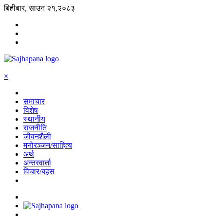
बिहीबार, साउन २१,२०८३
×
समाचार
विशेष
स्थानीय
राजनीति
जीवनशैली
मनोरञ्जन/साहित्य
अर्थ
अन्तरवार्ता
विचार/बहस