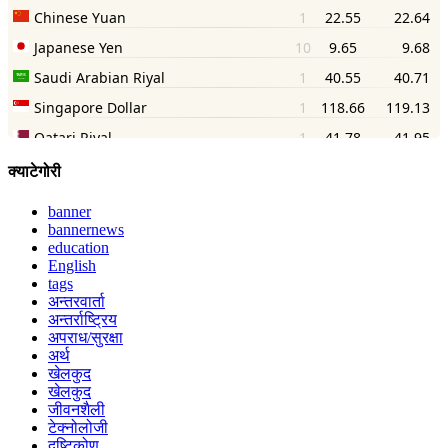
क्याटेगोरी
banner
bannernews
education
English
tags
अन्तरवार्ता
अन्तर्राष्ट्रिय
अपराध/सुरक्षा
अर्थ
खेलकुद
खेलकुद
जीवनशैली
टेक्नोलोजी
दृष्टिकोण