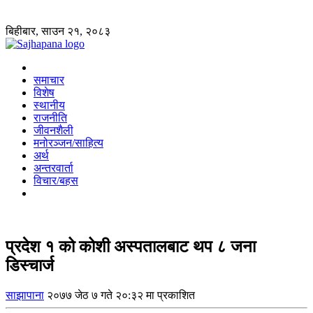
बिहीबार, साउन २१, २०८३
समाचार
विशेष
स्थानीय
राजनीति
जीवनशैली
मनोरञ्जन/साहित्य
अर्थ
अन्तरवार्ता
विचार/बहस
प्रदेश १ को कोशी अस्पतालबाट थप ८ जना
डिस्चार्ज
साझापाना
२०७७ जेठ ७ गते २०:३२ मा प्रकाशित