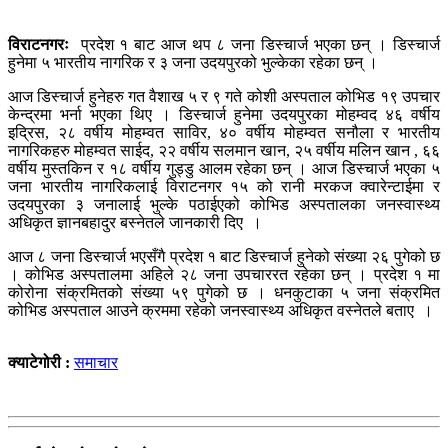
विराटनगरः
प्रदेश १ बाट आज थप ८ जना डिस्चार्ज भएका छन् । डिस्चार्ज
हुनेमा ५ भारतीय नागरिक र ३ जना उदयपुरको भुल्केका रहेका छन् ।
आज डिस्चार्ज हुनेहरु गत वैशाख ५ र ९ गते कोशी अस्पताल कोभिड १९ उपचार
केन्द्रमा भर्ना भएका थिए । डिस्चार्ज हुनेमा उदयपुरका मोहम्वद ४६ वर्षीय
इद्रिस, २८ वर्षीय मोहम्वत साविर, ४० वर्षीय मोहम्वत सनौला र भारतीय
नागरिकहरु मोहम्वत साईद, २२ वर्षीय सलमान खान, २५ वर्षीय मलिन खान , ६६
वर्षीय मुस्तकिन र १८ वर्षीय गुड्डु आलम रहेका छन् । आज डिस्चार्ज भएका ५
जना भारतीय नागरिकलाई विराटनगर १५ को रानी मरकज क्वारेन्टाईमा र
उदयपुरका ३ जनालाई भुल्के पठाईएको कोभिड अस्पतालका जनस्वास्थ्य
अधिकृत ज्ञानबहादुर बस्नेतले जानकारी दिए ।
आज ८ जना डिस्चार्ज भएसँगै प्रदेश १ बाट डिस्चार्ज हुनेको संख्या २६ पुगेको छ
। कोभिड अस्पतालमा अहिले २८ जना उपचाररत रहेका छन् । प्रदेश १ मा
कोरोना संक्रमितको संख्या ५९ पुगेको छ । धनकुटाका ५ जना संक्रमित
कोभिड अस्पताल आउने क्रममा रहेको जनस्वास्थ्य अधिकृत वस्नेतले बताए ।
क्याटेगोरी :
समाचार