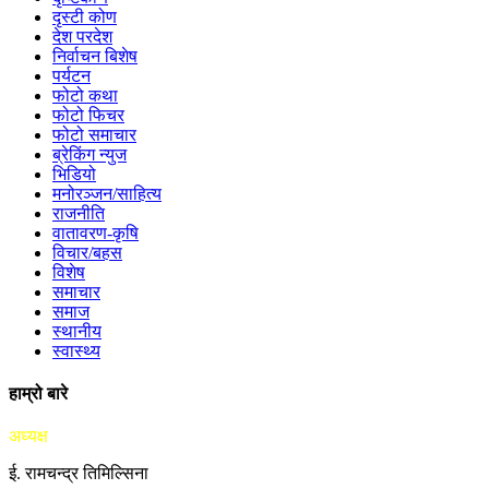
दृस्टी कोण
देश परदेश
निर्वाचन बिशेष
पर्यटन
फोटो कथा
फोटो फिचर
फोटो समाचार
ब्रेकिंग न्युज
भिडियो
मनोरञ्जन/साहित्य
राजनीति
वातावरण-कृषि
विचार/बहस
विशेष
समाचार
समाज
स्थानीय
स्वास्थ्य
हाम्रो बारे
अध्यक्ष
ई. रामचन्द्र तिमिल्सिना