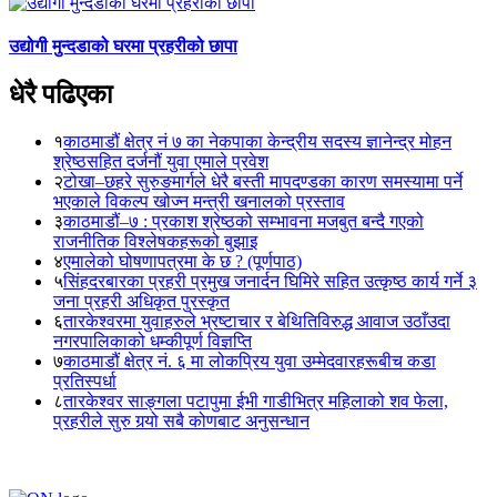
उद्योगी मुन्दडाको घरमा प्रहरीको छापा
धेरै पढिएका
१
काठमाडौं क्षेत्र नं ७ का नेकपाका केन्द्रीय सदस्य ज्ञानेन्द्र मोहन
श्रेष्ठसहित दर्जनौं युवा एमाले प्रवेश
२
टोखा–छहरे सुरुङमार्गले धेरै बस्ती मापदण्डका कारण समस्यामा पर्ने
भएकाले विकल्प खोज्न मन्त्री खनालको प्रस्ताव
३
काठमाडौं–७ : प्रकाश श्रेष्ठको सम्भावना मजबुत बन्दै गएको
राजनीतिक विश्लेषकहरूको बुझाइ
४
एमालेको घोषणापत्रमा के छ ? (पूर्णपाठ)
५
सिंहदरबारका प्रहरी प्रमुख जनार्दन घिमिरे सहित उत्कृष्ठ कार्य गर्ने ३
जना प्रहरी अधिकृत पुरस्कृत
६
तारकेश्वरमा युवाहरुले भ्रष्टाचार र बेथितिविरुद्ध आवाज उठाँउदा
नगरपालिकाको धम्कीपूर्ण विज्ञप्ति
७
काठमाडौं क्षेत्र नं. ६ मा लोकप्रिय युवा उम्मेदवारहरूबीच कडा
प्रतिस्पर्धा
८
तारकेश्वर साङ्गला पटापुमा ईभी गाडीभित्र महिलाको शव फेला,
प्रहरीले सुरु गर्‍यो सबै कोणबाट अनुसन्धान