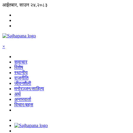
आईतबार, साउन २४,२०८३
×
समाचार
विशेष
स्थानीय
राजनीति
जीवनशैली
मनोरञ्जन/साहित्य
अर्थ
अन्तरवार्ता
विचार/बहस