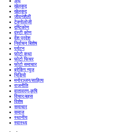
अर्थ
खेलकुद
खेलकुद
जीवनशैली
टेक्नोलोजी
दृष्टिकोण
दृस्टी कोण
देश परदेश
निर्वाचन बिशेष
पर्यटन
फोटो कथा
फोटो फिचर
फोटो समाचार
ब्रेकिंग न्युज
भिडियो
मनोरञ्जन/साहित्य
राजनीति
वातावरण-कृषि
विचार/बहस
विशेष
समाचार
समाज
स्थानीय
स्वास्थ्य