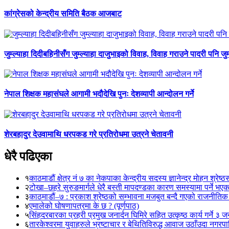
कांग्रेसको केन्द्रीय समिति बैठक आजबाट
जुम्ल्याहा दिदीबहिनीसँग जुम्ल्याहा दाजुभाइको विवाह, विवाह गराउने पादरी पनि जु
नेपाल शिक्षक महासंघले आगामी भदौदेखि पुनः देशव्यापी आन्दोलन गर्ने
शेरबहादुर देउवामाथि धरपकड गरे प्रतिरोधमा उत्रने चेतावनी
धेरै पढिएका
१
काठमाडौं क्षेत्र नं ७ का नेकपाका केन्द्रीय सदस्य ज्ञानेन्द्र मोहन श्रेष्ठ
२
टोखा–छहरे सुरुङमार्गले धेरै बस्ती मापदण्डका कारण समस्यामा पर्ने भए
३
काठमाडौं–७ : प्रकाश श्रेष्ठको सम्भावना मजबुत बन्दै गएको राजनीतिक
४
एमालेको घोषणापत्रमा के छ ? (पूर्णपाठ)
५
सिंहदरबारका प्रहरी प्रमुख जनार्दन घिमिरे सहित उत्कृष्ठ कार्य गर्ने ३ 
६
तारकेश्वरमा युवाहरुले भ्रष्टाचार र बेथितिविरुद्ध आवाज उठाँउदा नगरपालि