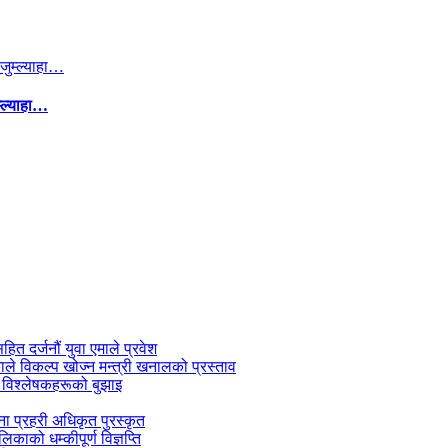
म्ल्याहा…
सहित दर्जनौं युवा एमाले प्रवेश
काले विकल्प खोज्न मन्त्री खनालको प्रस्ताव
 विश्लेषकहरूको बुझाइ
जना प्रहरी अधिकृत पुरस्कृत
काको धम्कीपूर्ण विज्ञप्ति