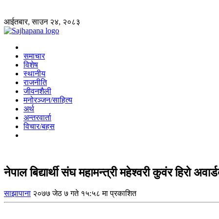
आईतबार, साउन २४, २०८३
समाचार
विशेष
स्थानीय
राजनीति
जीवनशैली
मनोरञ्जन/साहित्य
अर्थ
अन्तरवार्ता
विचार/बहस
नेपाल बिद्यार्थी संघ महामन्त्री महेश्वरी कुवंर हिरो अवार
साझापाना
२०७७ जेठ ७ गते १५:५८ मा प्रकाशित