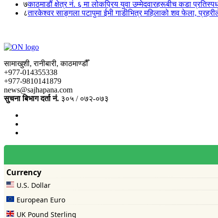
७
काठमाडौं क्षेत्र नं. ६ मा लोकप्रिय युवा उम्मेदवारहरूबीच कडा प्रतिस्पर्
८
तारकेश्वर साङ्गला पटापुमा ईभी गाडीभित्र महिलाको शव फेला, प्रहरीले
सामाखुशी, रानीबारी, काठमाण्डौँ
+977-014355338
+977-9810141879
news@sajhapana.com
सुचना बिभाग दर्ता नं.
३०५ / ०७२-०७३