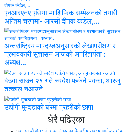
एनआरएनए एसिया प्याशिफिक सम्मेलनको तयारी
अन्तिम चरणमा- आरसी दीपक कंडेल,…
अन्तर्राष्ट्रिय मापदण्डअनुसारको लेखापरीक्षण र
प्रभावकारी सुशासन आजको अपरिहार्यता :
अध्यक्ष…
देउवा साउन २९ गते स्वदेश फर्कने पक्का, आरजु
तत्काल नआउने
उद्योगी मुन्दडाको घरमा प्रहरीको छापा
धेरै पढिएका
१
काठमाडौं क्षेत्र नं ७ का नेकपाका केन्द्रीय सदस्य ज्ञानेन्द्र मोहन