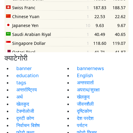
क्याटेगोरी
banner
bannernews
education
English
tags
अन्तरवार्ता
अन्तर्राष्ट्रिय
अपराध/सुरक्षा
अर्थ
खेलकुद
खेलकुद
जीवनशैली
टेक्नोलोजी
दृष्टिकोण
दृस्टी कोण
देश परदेश
निर्वाचन बिशेष
पर्यटन
फोटो कथा
फोटो फिचर