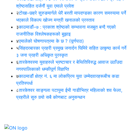
श्रेष्ठसहित दर्जनौं युवा एमाले प्रवेश
२
टोखा–छहरे सुरुङमार्गले धेरै बस्ती मापदण्डका कारण समस्यामा पर्ने
भएकाले विकल्प खोज्न मन्त्री खनालको प्रस्ताव
३
काठमाडौं–७ : प्रकाश श्रेष्ठको सम्भावना मजबुत बन्दै गएको
राजनीतिक विश्लेषकहरूको बुझाइ
४
एमालेको घोषणापत्रमा के छ ? (पूर्णपाठ)
५
सिंहदरबारका प्रहरी प्रमुख जनार्दन घिमिरे सहित उत्कृष्ठ कार्य गर्ने
३ जना प्रहरी अधिकृत पुरस्कृत
६
तारकेश्वरमा युवाहरुले भ्रष्टाचार र बेथितिविरुद्ध आवाज उठाँउदा
नगरपालिकाको धम्कीपूर्ण विज्ञप्ति
७
काठमाडौं क्षेत्र नं. ६ मा लोकप्रिय युवा उम्मेदवारहरूबीच कडा
प्रतिस्पर्धा
८
तारकेश्वर साङ्गला पटापुमा ईभी गाडीभित्र महिलाको शव फेला,
प्रहरीले सुरु गर्‍यो सबै कोणबाट अनुसन्धान