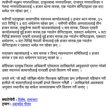
त्यसैगरी मधुबन नगरपालिका, ठाकुरबाबा नगरपालिका, राजापुर नगरपालिका र
गेरुवा नगरपालिकालाई ५ हजार थाना मास्क, एक ग्यालेन सेनिटाइजर एक वटा
थर्मल गन रहेका छन् ।
यसैगरी पठाइएका सामाग्रीमा स्वास्थ्य कार्यालयलाई २ हजार थान मास्क, ३५
वटा पिपिई र ३ वटा थर्मलगन रहेका छन् । यसैगरी बर्दिया अस्पताललाई तीन
हजार मास्क, एम्बुलेन्स सवारी चालकसंघलाई ५ सय मास्क, जिल्ला प्रहरी
कार्यालयलाई दुई हजार मास्क,एक ग्यालेन सेनिटाइजर, एकवटा थर्मलगन, ५ वटा
पिपिई शसस्त्र प्रहरी वललाई दुई हजार मास्क,एक ग्यालेन सेनिटाइजर, एकवटा
थर्मलगन, ५ वटा पिपिई नेपाली सेनालाई एर्क हजार मास्क,एक ग्यालेन
सेनिटाइजर र एकवटा थर्मल गन रहेका छन् ।
पत्रकार महासंघलाई ५ सय मास्क र विपद् व्यवस्थापन समितिलाई ९ हजार
मास्क र एक वटा थर्मलगन पठाउनु भएको छ ।
बर्दियाका प्रमुख जिल्ला अधिकारी प्रेमलाल लामिछानेले आफुहरुले प्राप्त गरेको
उक्त स्वास्थ्य सामाग्रीलाई पारदर्शी ढंगले वितरण गर्ने बताए ।
उनले भने,‘जो बढी जोखिम मोलेर फिल्डमा खटिएका छन् उनीहरुको पहिचान गरी
हामीले यो सामाग्रीलाई पारदर्शी ढंगले वितरण गर्नेछौं ।’ लामिछानेले आवश्कता
अनुसार स्थानीय तह मार्फत जनस्तरसम्म पनि वितरण गर्ने जनाए ।
क्याटेगोरी :
विशेष
,
समाचार
ट्याग :
#बामदेव गौतम