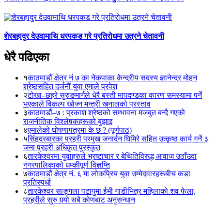
शेरबहादुर देउवामाथि धरपकड गरे प्रतिरोधमा उत्रने चेतावनी
धेरै पढिएका
१
काठमाडौं क्षेत्र नं ७ का नेकपाका केन्द्रीय सदस्य ज्ञानेन्द्र मोहन
श्रेष्ठसहित दर्जनौं युवा एमाले प्रवेश
२
टोखा–छहरे सुरुङमार्गले धेरै बस्ती मापदण्डका कारण समस्यामा पर्ने
भएकाले विकल्प खोज्न मन्त्री खनालको प्रस्ताव
३
काठमाडौं–७ : प्रकाश श्रेष्ठको सम्भावना मजबुत बन्दै गएको
राजनीतिक विश्लेषकहरूको बुझाइ
४
एमालेको घोषणापत्रमा के छ ? (पूर्णपाठ)
५
सिंहदरबारका प्रहरी प्रमुख जनार्दन घिमिरे सहित उत्कृष्ठ कार्य गर्ने ३
जना प्रहरी अधिकृत पुरस्कृत
६
तारकेश्वरमा युवाहरुले भ्रष्टाचार र बेथितिविरुद्ध आवाज उठाँउदा
नगरपालिकाको धम्कीपूर्ण विज्ञप्ति
७
काठमाडौं क्षेत्र नं. ६ मा लोकप्रिय युवा उम्मेदवारहरूबीच कडा
प्रतिस्पर्धा
८
तारकेश्वर साङ्गला पटापुमा ईभी गाडीभित्र महिलाको शव फेला,
प्रहरीले सुरु गर्‍यो सबै कोणबाट अनुसन्धान