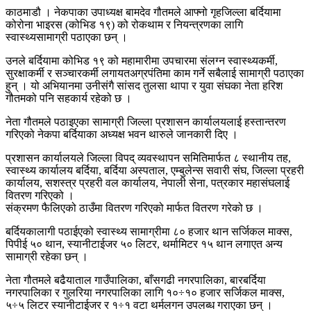
काठमाडौ । नेकपाका उपाध्यक्ष बामदेव गौतमले आफ्नो गृहजिल्ला बर्दियामा
कोरोना भाइरस (कोभिड १९) को रोकथाम र नियन्त्रणका लागि
स्वास्थ्यसामाग्री पठाएका छन् ।
उनले बर्दियामा कोभिड १९ को महामारीमा उपचारमा संलग्न स्वास्थ्यकर्मी,
सुरक्षाकर्मी र सञ्चारकर्मी लगायतअग्रपंतिमा काम गर्ने सबैलाई सामाग्री पठाएका
हुन् । यो अभियानमा उनीसंगै सांसद तुलसा थापा र युवा संघका नेता हरिश
गौतमको पनि सहकार्य रहेको छ ।
नेता गौतमले पठाइएका सामाग्री जिल्ला प्रशासन कार्यालयलाई हस्तान्तरण
गरिएको नेकपा बर्दियाका अध्यक्ष भवन थारुले जानकारी दिए ।
प्रशासन कार्यालयले जिल्ला विपद् व्यवस्थापन समितिमार्फत ८ स्थानीय तह,
स्वास्थ्य कार्यालय बर्दिया, बर्दिया अस्पताल, एम्बुलेन्स सवारी संघ, जिल्ला प्रहरी
कार्यालय, सशस्त्र प्रहरी वल कार्यालय, नेपाली सेना, पत्रकार महासंघलाई
वितरण गरिएको ।
संक्रमण फैलिएको ठाउँमा वितरण गरिएको मार्फत वितरण गरेको छ ।
बर्दियकालागी पठाईएको स्वास्थ्य सामाग्रीमा ८० हजार थान सर्जिकल माक्स,
पिपीई ५० थान, स्यानीटाईजर ५० लिटर, थर्मामिटर १५ थान लगाएत अन्य
सामाग्री रहेका छन् ।
नेता गौतमले बढैयाताल गाउँपालिका, बाँसगढी नगरपालिका, बारबर्दिया
नगरपालिका र गुलरिया नगरपालिका लागि १०÷१० हजार सर्जिकल माक्स,
५÷५ लिटर स्यानीटाईजर र १÷१ वटा थर्मलगन उपलब्ध गराएका छन् ।