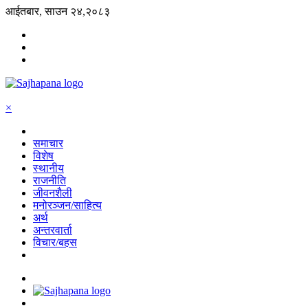
आईतबार, साउन २४,२०८३
×
समाचार
विशेष
स्थानीय
राजनीति
जीवनशैली
मनोरञ्जन/साहित्य
अर्थ
अन्तरवार्ता
विचार/बहस