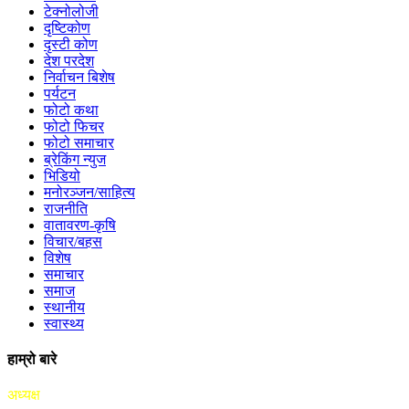
टेक्नोलोजी
दृष्टिकोण
दृस्टी कोण
देश परदेश
निर्वाचन बिशेष
पर्यटन
फोटो कथा
फोटो फिचर
फोटो समाचार
ब्रेकिंग न्युज
भिडियो
मनोरञ्जन/साहित्य
राजनीति
वातावरण-कृषि
विचार/बहस
विशेष
समाचार
समाज
स्थानीय
स्वास्थ्य
हाम्रो बारे
अध्यक्ष