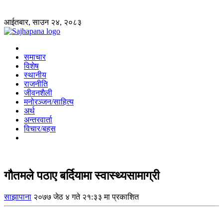
आईतबार, साउन २४, २०८३
समाचार
विशेष
स्थानीय
राजनीति
जीवनशैली
मनोरञ्जन/साहित्य
अर्थ
अन्तरवार्ता
विचार/बहस
गौतमले पठाए बर्दियामा स्वास्थ्यसामाग्री
साझापाना
२०७७ जेठ ४ गते २१:३३ मा प्रकाशित