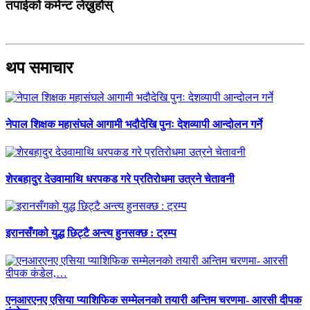
तपाईको कमेन्ट लेख्नुहोस्
थप समाचार
नेपाल शिक्षक महासंघले आगामी भदौदेखि पुनः देशव्यापी आन्दोलन गर्ने
शेरबहादुर देउवामाथि धरपकड गरे प्रतिरोधमा उत्रने चेतावनी
इरानसँगको युद्ध छिट्टै अन्त्य हुनसक्छ : ट्रम्प
एनआरएनए एसिया प्याशिफिक सम्मेलनको तयारी अन्तिम चरणमा- आरसी दीपक