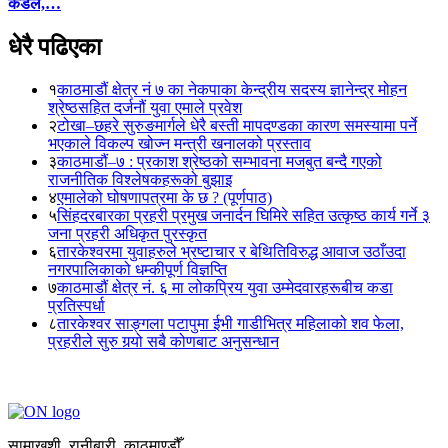
कंडेल,…
धेरै पढिएका
१
काठमाडौं क्षेत्र नं ७ का नेकपाका केन्द्रीय सदस्य ज्ञानेन्द्र मोहन
श्रेष्ठसहित दर्जनौं युवा एमाले प्रवेश
२
टोखा–छहरे सुरुङमार्गले धेरै बस्ती मापदण्डका कारण समस्यामा पर्ने
भएकाले विकल्प खोज्न मन्त्री खनालको प्रस्ताव
३
काठमाडौं–७ : प्रकाश श्रेष्ठको सम्भावना मजबुत बन्दै गएको
राजनीतिक विश्लेषकहरूको बुझाइ
४
एमालेको घोषणापत्रमा के छ ? (पूर्णपाठ)
५
सिंहदरबारका प्रहरी प्रमुख जनार्दन घिमिरे सहित उत्कृष्ठ कार्य गर्ने ३
जना प्रहरी अधिकृत पुरस्कृत
६
तारकेश्वरमा युवाहरुले भ्रष्टाचार र बेथितिविरुद्ध आवाज उठाँउदा
नगरपालिकाको धम्कीपूर्ण विज्ञप्ति
७
काठमाडौं क्षेत्र नं. ६ मा लोकप्रिय युवा उम्मेदवारहरूबीच कडा
प्रतिस्पर्धा
८
तारकेश्वर साङ्गला पटापुमा ईभी गाडीभित्र महिलाको शव फेला,
प्रहरीले सुरु गर्‍यो सबै कोणबाट अनुसन्धान
सामाखुशी, रानीबारी, काठमाण्डौँ