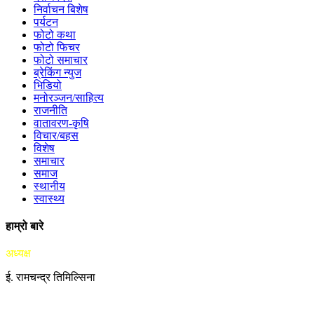
निर्वाचन बिशेष
पर्यटन
फोटो कथा
फोटो फिचर
फोटो समाचार
ब्रेकिंग न्युज
भिडियो
मनोरञ्जन/साहित्य
राजनीति
वातावरण-कृषि
विचार/बहस
विशेष
समाचार
समाज
स्थानीय
स्वास्थ्य
हाम्रो बारे
अध्यक्ष
ई. रामचन्द्र तिमिल्सिना