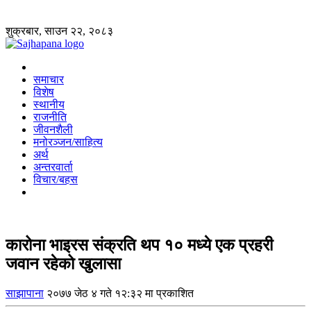
शुक्रबार, साउन २२, २०८३
समाचार
विशेष
स्थानीय
राजनीति
जीवनशैली
मनोरञ्जन/साहित्य
अर्थ
अन्तरवार्ता
विचार/बहस
कारोना भाइरस संक्रति थप १० मध्ये एक प्रहरी
जवान रहेको खुलासा
साझापाना
२०७७ जेठ ४ गते १२:३२ मा प्रकाशित