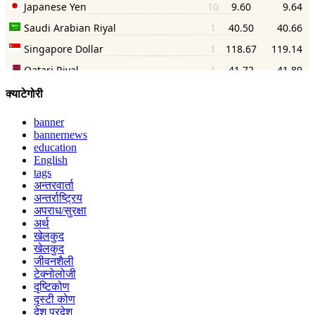
क्याटेगोरी
banner
bannernews
education
English
tags
अन्तरवार्ता
अन्तर्राष्ट्रिय
अपराध/सुरक्षा
अर्थ
खेलकुद
खेलकुद
जीवनशैली
टेक्नोलोजी
दृष्टिकोण
दृस्टी कोण
देश परदेश