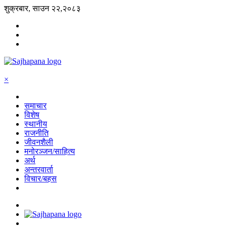
शुक्रबार, साउन २२,२०८३
×
समाचार
विशेष
स्थानीय
राजनीति
जीवनशैली
मनोरञ्जन/साहित्य
अर्थ
अन्तरवार्ता
विचार/बहस