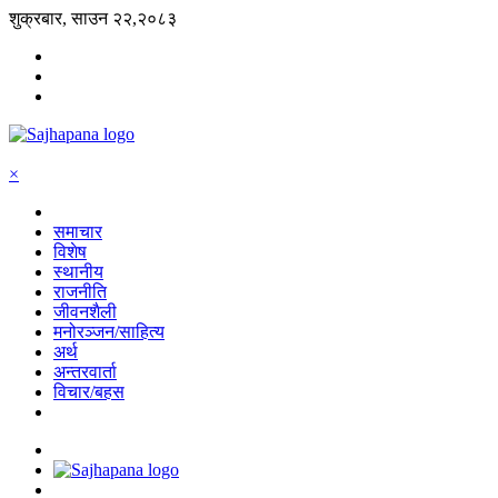
शुक्रबार, साउन २२,२०८३
×
समाचार
विशेष
स्थानीय
राजनीति
जीवनशैली
मनोरञ्जन/साहित्य
अर्थ
अन्तरवार्ता
विचार/बहस