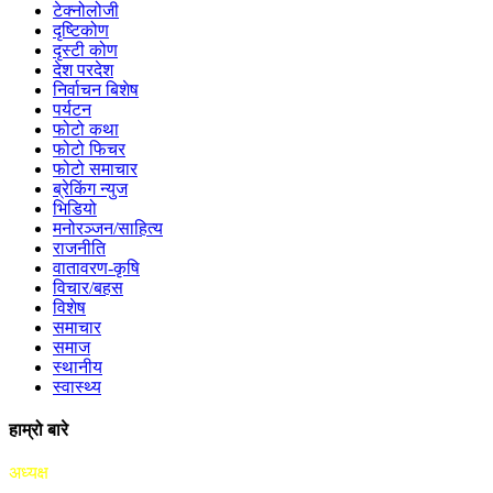
टेक्नोलोजी
दृष्टिकोण
दृस्टी कोण
देश परदेश
निर्वाचन बिशेष
पर्यटन
फोटो कथा
फोटो फिचर
फोटो समाचार
ब्रेकिंग न्युज
भिडियो
मनोरञ्जन/साहित्य
राजनीति
वातावरण-कृषि
विचार/बहस
विशेष
समाचार
समाज
स्थानीय
स्वास्थ्य
हाम्रो बारे
अध्यक्ष