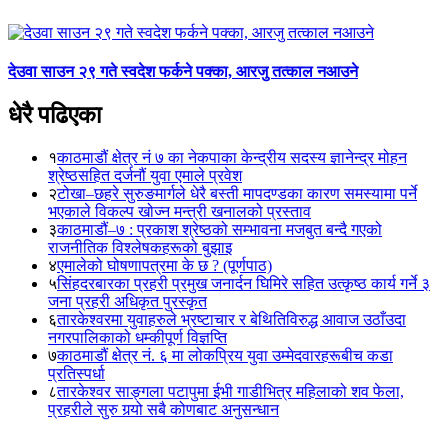
देउवा साउन २९ गते स्वदेश फर्कने पक्का, आरजु तत्काल नआउने
धेरै पढिएका
१
काठमाडौं क्षेत्र नं ७ का नेकपाका केन्द्रीय सदस्य ज्ञानेन्द्र मोहन
श्रेष्ठसहित दर्जनौं युवा एमाले प्रवेश
२
टोखा–छहरे सुरुङमार्गले धेरै बस्ती मापदण्डका कारण समस्यामा पर्ने
भएकाले विकल्प खोज्न मन्त्री खनालको प्रस्ताव
३
काठमाडौं–७ : प्रकाश श्रेष्ठको सम्भावना मजबुत बन्दै गएको
राजनीतिक विश्लेषकहरूको बुझाइ
४
एमालेको घोषणापत्रमा के छ ? (पूर्णपाठ)
५
सिंहदरबारका प्रहरी प्रमुख जनार्दन घिमिरे सहित उत्कृष्ठ कार्य गर्ने ३
जना प्रहरी अधिकृत पुरस्कृत
६
तारकेश्वरमा युवाहरुले भ्रष्टाचार र बेथितिविरुद्ध आवाज उठाँउदा
नगरपालिकाको धम्कीपूर्ण विज्ञप्ति
७
काठमाडौं क्षेत्र नं. ६ मा लोकप्रिय युवा उम्मेदवारहरूबीच कडा
प्रतिस्पर्धा
८
तारकेश्वर साङ्गला पटापुमा ईभी गाडीभित्र महिलाको शव फेला,
प्रहरीले सुरु गर्‍यो सबै कोणबाट अनुसन्धान