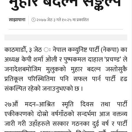
मुहार बदल्ने सङ्कल्प
अर्थ
अन्तरवार्ता
साझापाना
२०७७ जेठ ३ गते १०:२५ मा प्रकाशित
विचार/
बहस
काठमाडौँ, ३ जेठ ः नेपाल कम्युनिष्ट पार्टी (नेकपा) का
अध्यक्ष केपी शर्मा ओली र पुष्पकमल दाहाल ‘प्रचण्ड’ ले
जनादेशबमोजिम मुलुकको मुहार बदल्न जस्तोसुकै
प्रतिकूल परिस्थितिमा पनि सफल पार्न पार्टी दृढ
संकल्पित रहेको जनाउनुभएको छ ।
२७औं मदन–आश्रित स्मृति दिवस तथा पार्टी
एकीकरणको दोस्रो वर्षगाँठको सन्दर्भमा आज वक्तव्य
जारी गरी उहाँहरुले सरकार गठनका दुई वर्ष र पार्टी