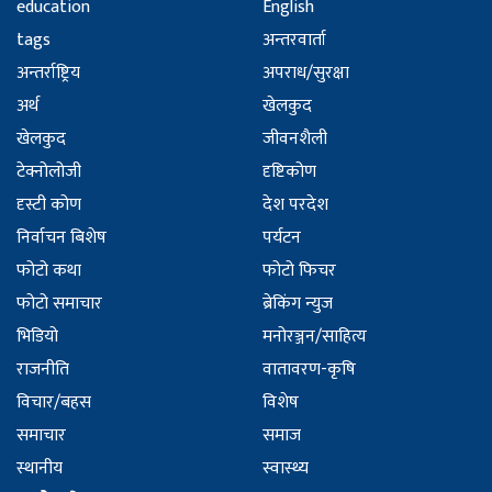
education
English
tags
अन्तरवार्ता
अन्तर्राष्ट्रिय
अपराध/सुरक्षा
अर्थ
खेलकुद
खेलकुद
जीवनशैली
टेक्नोलोजी
दृष्टिकोण
दृस्टी कोण
देश परदेश
निर्वाचन बिशेष
पर्यटन
फोटो कथा
फोटो फिचर
फोटो समाचार
ब्रेकिंग न्युज
भिडियो
मनोरञ्जन/साहित्य
राजनीति
वातावरण-कृषि
विचार/बहस
विशेष
समाचार
समाज
स्थानीय
स्वास्थ्य