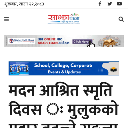
शुक्रबार, साउन २२,२०८३
समाचार
विशेष
स्थानीय
राजनीति
मदन आश्रित स्मृति
जीवनशैली
दिवस ः मुलुकको
मनोरञ्जन/
साहित्य