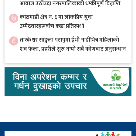
आवाज उठाँउदा नगरपालिकाको धम्कीपूर्ण विज्ञप्ति
७
काठमाडौं क्षेत्र नं. ६ मा लोकप्रिय युवा
उम्मेदवारहरूबीच कडा प्रतिस्पर्धा
८
तारकेश्वर साङ्गला पटापुमा ईभी गाडीभित्र महिलाको
शव फेला, प्रहरीले सुरु गर्‍यो सबै कोणबाट अनुसन्धान