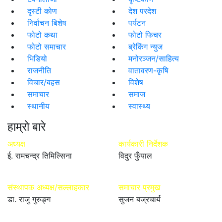
दृस्टी कोण
देश परदेश
निर्वाचन बिशेष
पर्यटन
फोटो कथा
फोटो फिचर
फोटो समाचार
ब्रेकिंग न्युज
भिडियो
मनोरञ्जन/साहित्य
राजनीति
वातावरण-कृषि
विचार/बहस
विशेष
समाचार
समाज
स्थानीय
स्वास्थ्य
हाम्रो बारे
अध्यक्ष
कार्यकारी निर्देशक
ई. रामचन्द्र तिमिल्सिना
विदुर फुँयाल
संस्थापक अध्यक्ष/सल्लाहकार
समाचार प्रमुख
डा. राजु गुरुङ्ग
सुजन बज्रचार्य