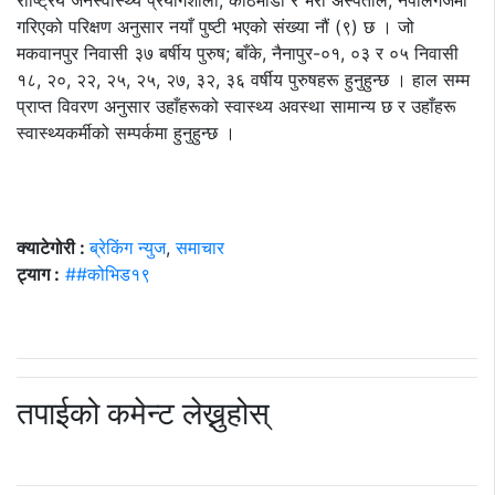
राष्ट्रिय जनस्वास्थ्य प्रयोगशाला, काठमाडौं र भेरी अस्पताल, नेपालगंजमा
गरिएको परिक्षण अनुसार नयाँ पुष्टी भएको संख्या नौं (९) छ । जो
मकवानपुर निवासी ३७ बर्षीय पुरुष; बाँके, नैनापुर-०१, ०३ र ०५ निवासी
१८, २०, २२, २५, २५, २७, ३२, ३६ वर्षीय पुरुषहरू हुनुहुन्छ । हाल सम्म
प्राप्त विवरण अनुसार उहाँहरूको स्वास्थ्य अवस्था सामान्य छ र उहाँहरू
स्वास्थ्यकर्मीको सम्पर्कमा हुनुहुन्छ ।
क्याटेगोरी :
ब्रेकिंग न्युज
,
समाचार
ट्याग :
##कोभिड१९
तपाईको कमेन्ट लेख्नुहोस्