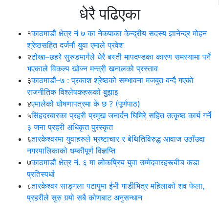
धेरै पढिएका
१
काठमाडौं क्षेत्र नं ७ का नेकपाका केन्द्रीय सदस्य ज्ञानेन्द्र मोहन
श्रेष्ठसहित दर्जनौं युवा एमाले प्रवेश
२
टोखा–छहरे सुरुङमार्गले धेरै बस्ती मापदण्डका कारण समस्यामा पर्ने
भएकाले विकल्प खोज्न मन्त्री खनालको प्रस्ताव
३
काठमाडौं–७ : प्रकाश श्रेष्ठको सम्भावना मजबुत बन्दै गएको
राजनीतिक विश्लेषकहरूको बुझाइ
४
एमालेको घोषणापत्रमा के छ ? (पूर्णपाठ)
५
सिंहदरबारका प्रहरी प्रमुख जनार्दन घिमिरे सहित उत्कृष्ठ कार्य गर्ने
३ जना प्रहरी अधिकृत पुरस्कृत
६
तारकेश्वरमा युवाहरुले भ्रष्टाचार र बेथितिविरुद्ध आवाज उठाँउदा
नगरपालिकाको धम्कीपूर्ण विज्ञप्ति
७
काठमाडौं क्षेत्र नं. ६ मा लोकप्रिय युवा उम्मेदवारहरूबीच कडा
प्रतिस्पर्धा
८
तारकेश्वर साङ्गला पटापुमा ईभी गाडीभित्र महिलाको शव फेला,
प्रहरीले सुरु गर्‍यो सबै कोणबाट अनुसन्धान