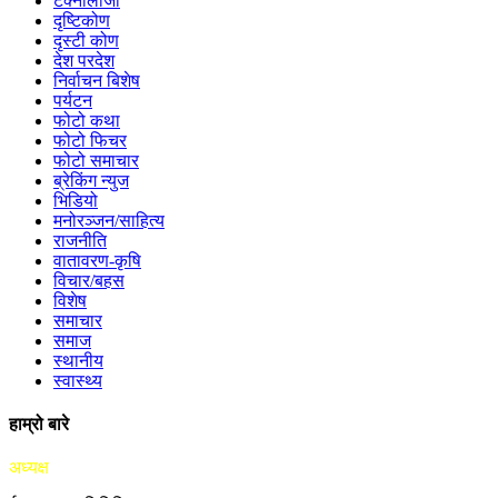
टेक्नोलोजी
दृष्टिकोण
दृस्टी कोण
देश परदेश
निर्वाचन बिशेष
पर्यटन
फोटो कथा
फोटो फिचर
फोटो समाचार
ब्रेकिंग न्युज
भिडियो
मनोरञ्जन/साहित्य
राजनीति
वातावरण-कृषि
विचार/बहस
विशेष
समाचार
समाज
स्थानीय
स्वास्थ्य
हाम्रो बारे
अध्यक्ष