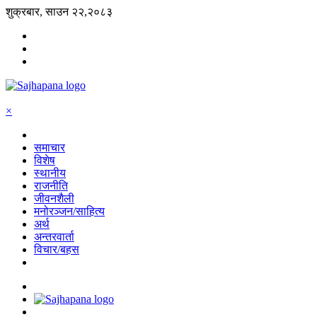
शुक्रबार, साउन २२,२०८३
×
समाचार
विशेष
स्थानीय
राजनीति
जीवनशैली
मनोरञ्जन/साहित्य
अर्थ
अन्तरवार्ता
विचार/बहस