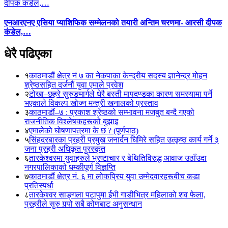
एनआरएनए एसिया प्याशिफिक सम्मेलनको तयारी अन्तिम चरणमा- आरसी दीपक
कंडेल,…
धेरै पढिएका
१
काठमाडौं क्षेत्र नं ७ का नेकपाका केन्द्रीय सदस्य ज्ञानेन्द्र मोहन
श्रेष्ठसहित दर्जनौं युवा एमाले प्रवेश
२
टोखा–छहरे सुरुङमार्गले धेरै बस्ती मापदण्डका कारण समस्यामा पर्ने
भएकाले विकल्प खोज्न मन्त्री खनालको प्रस्ताव
३
काठमाडौं–७ : प्रकाश श्रेष्ठको सम्भावना मजबुत बन्दै गएको
राजनीतिक विश्लेषकहरूको बुझाइ
४
एमालेको घोषणापत्रमा के छ ? (पूर्णपाठ)
५
सिंहदरबारका प्रहरी प्रमुख जनार्दन घिमिरे सहित उत्कृष्ठ कार्य गर्ने ३
जना प्रहरी अधिकृत पुरस्कृत
६
तारकेश्वरमा युवाहरुले भ्रष्टाचार र बेथितिविरुद्ध आवाज उठाँउदा
नगरपालिकाको धम्कीपूर्ण विज्ञप्ति
७
काठमाडौं क्षेत्र नं. ६ मा लोकप्रिय युवा उम्मेदवारहरूबीच कडा
प्रतिस्पर्धा
८
तारकेश्वर साङ्गला पटापुमा ईभी गाडीभित्र महिलाको शव फेला,
प्रहरीले सुरु गर्‍यो सबै कोणबाट अनुसन्धान