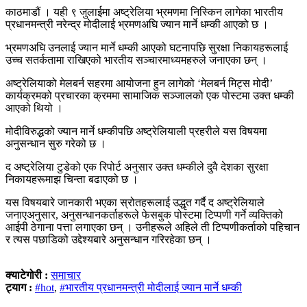
काठमाडौं । यही ९ जुलाईमा अष्ट्रेलिया भ्रमणमा निस्किन लागेका भारतीय
प्रधानमन्त्री नरेन्द्र मोदीलाई भ्रमणअघि ज्यान मार्ने धम्की आएको छ ।
भ्रमणअघि उनलाई ज्यान मार्ने धम्की आएको घटनापछि सुरक्षा निकायहरूलाई
उच्च सतर्कतामा राखिएको भारतीय सञ्चारमाध्यमहरुले जनाएका छन् ।
अष्ट्रेलियाको मेलबर्न सहरमा आयोजना हुन लागेको ‘मेलबर्न मिट्स मोदी’
कार्यक्रमको प्रचारका क्रममा सामाजिक सञ्जालको एक पोस्टमा उक्त धम्की
आएको थियो ।
मोदीविरुद्धको ज्यान मार्ने धम्कीपछि अष्ट्रेलियाली प्रहरीले यस विषयमा
अनुसन्धान सुरु गरेको छ ।
द अष्ट्रेलिया टुडेको एक रिपोर्ट अनुसार उक्त धम्कीले दुवै देशका सुरक्षा
निकायहरूमाझ चिन्ता बढाएको छ ।
यस विषयबारे जानकारी भएका स्रोतहरूलाई उद्धृत गर्दै द अष्ट्रेलियाले
जनाएअनुसार, अनुसन्धानकर्ताहरूले फेसबुक पोस्टमा टिप्पणी गर्ने व्यक्तिको
आईपी ठेगाना पत्ता लगाएका छन् । उनीहरूले अहिले ती टिप्पणीकर्ताको पहिचान
र त्यस पछाडिको उद्देश्यबारे अनुसन्धान गरिरहेका छन् ।
क्याटेगोरी :
समाचार
ट्याग :
#hot
,
#भारतीय प्रधानमन्त्री मोदीलाई ज्यान मार्ने धम्की