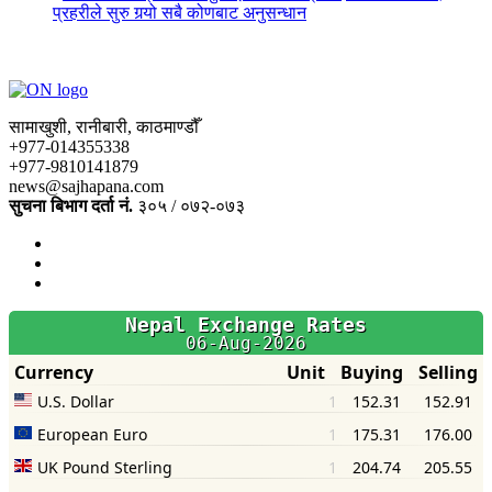
प्रहरीले सुरु गर्‍यो सबै कोणबाट अनुसन्धान
सामाखुशी, रानीबारी, काठमाण्डौँ
+977-014355338
+977-9810141879
news@sajhapana.com
सुचना बिभाग दर्ता नं.
३०५ / ०७२-०७३