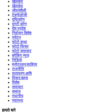
खेलकुद
खेलकुद
जीवनशैली
टेक्नोलोजी
दृष्टिकोण
दृस्टी कोण
देश परदेश
निर्वाचन बिशेष
पर्यटन
फोटो कथा
फोटो फिचर
फोटो समाचार
ब्रेकिंग न्युज
भिडियो
मनोरञ्जन/साहित्य
राजनीति
वातावरण-कृषि
विचार/बहस
विशेष
समाचार
समाज
स्थानीय
स्वास्थ्य
हाम्रो बारे