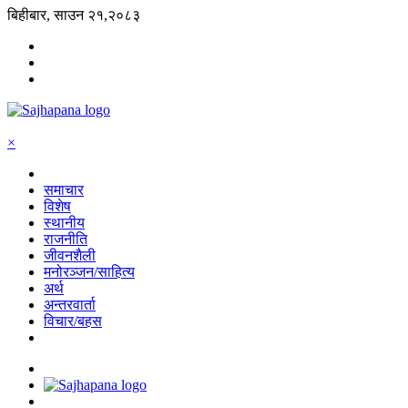
बिहीबार, साउन २१,२०८३
×
समाचार
विशेष
स्थानीय
राजनीति
जीवनशैली
मनोरञ्जन/साहित्य
अर्थ
अन्तरवार्ता
विचार/बहस