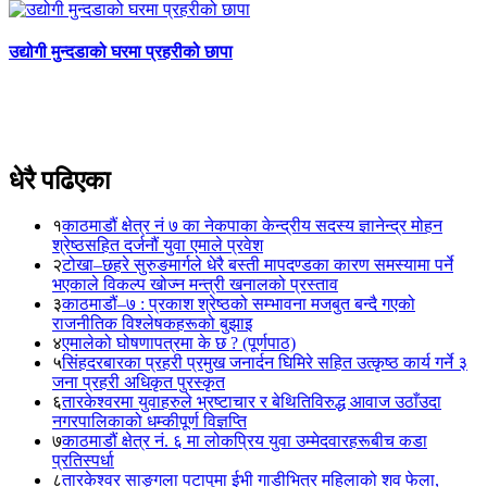
्योगी मुन्दडाको घरमा प्रहरीको छापा
अम
धेरै पढिएका
१
काठमाडौं क्षेत्र नं ७ का नेकपाका केन्द्रीय सदस्य ज्ञानेन्द्र मोहन
श्रेष्ठसहित दर्जनौं युवा एमाले प्रवेश
२
टोखा–छहरे सुरुङमार्गले धेरै बस्ती मापदण्डका कारण समस्यामा पर्ने
भएकाले विकल्प खोज्न मन्त्री खनालको प्रस्ताव
३
काठमाडौं–७ : प्रकाश श्रेष्ठको सम्भावना मजबुत बन्दै गएको
राजनीतिक विश्लेषकहरूको बुझाइ
४
एमालेको घोषणापत्रमा के छ ? (पूर्णपाठ)
५
सिंहदरबारका प्रहरी प्रमुख जनार्दन घिमिरे सहित उत्कृष्ठ कार्य गर्ने ३
जना प्रहरी अधिकृत पुरस्कृत
६
तारकेश्वरमा युवाहरुले भ्रष्टाचार र बेथितिविरुद्ध आवाज उठाँउदा
नगरपालिकाको धम्कीपूर्ण विज्ञप्ति
७
काठमाडौं क्षेत्र नं. ६ मा लोकप्रिय युवा उम्मेदवारहरूबीच कडा
प्रतिस्पर्धा
८
तारकेश्वर साङ्गला पटापुमा ईभी गाडीभित्र महिलाको शव फेला,