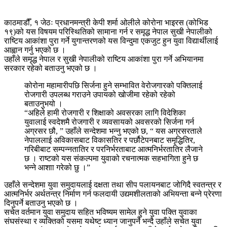
काठमाडौँ, १ जेठः प्रधानमन्त्री केपी शर्मा ओलीले कोरोना भाइरस (कोभिड
१९)को यस विषयम परिस्थितिको सामाना गर्न र समृद्ध नेपाल सुखी नेपालीको
राष्टिय आकांशा पुरा गर्ने युगान्तरणको यस विन्दुमा एकजुट हुन युवा विद्यार्थीलाई
आह्वान गर्नु भएको छ ।
उहाँले समृद्ध नेपाल र सुखी नेपालीको राष्टिय आकांशा पुरा गर्ने अभियानमा
सरकार रहेको बताउनु भएको छ ।
कोरोना महामारीपछि सिर्जना हुने सम्भावित वेरोजगारको पक्तिलाई
रोजगारी उपलब्ध गराउने उपायको खोजीमा रहेको रहेको
बताउनुभयो ।
“अहिले हामी रोजगारी र शिक्षाको अवसरका लागि विदेशिका
युवालाई स्वदेशमै रोजगारी र व्यवसायको अवसरको सिर्जना गर्न
अग्रसर छौ, ” उहाँले सन्देशमा भन्नु भएको छ, “ यस अग्रसरताले
नेपाललाई अविकासबाट विकासतिर र पर्छौटेपनबाट समृद्धितिर,
गरिबीबाट सम्पन्नतातिर र परनिर्भरताबाट आत्मनिर्भरतातिर लैजाने
छ । राष्टको यस संकल्पमा युवाको रचनात्मक सहभागिता हुने छ
भन्ने आशाा गरेको छु ।”
उहाँले सन्देशमा युवा समुदायलाई दक्षता तथा सीप पलायनबाट जोगिदै स्वतन्त्र र
आत्मनिर्भर अर्थतन्त्र निर्माण गर्न फलदायी उद्यमशीलताको अभियन्ता बन्ने प्रेरणा
दिनुपर्ने बताउनु भएको छ ।
सचेत वर्तमान युवा समुदाय सहित भविष्यम सामेल हुने युवा पक्ति युवाका
संघसंस्था र व्यक्तिको यसमा यथेष्ट ध्यान जानुपर्ने भन्दै उहाँले सचेत युवा