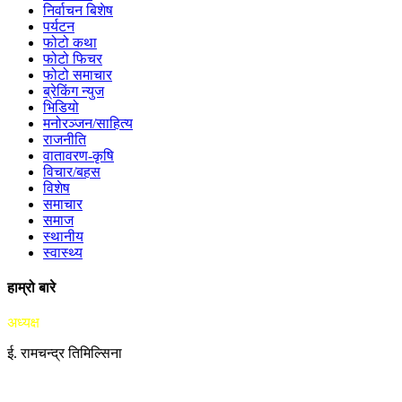
निर्वाचन बिशेष
पर्यटन
फोटो कथा
फोटो फिचर
फोटो समाचार
ब्रेकिंग न्युज
भिडियो
मनोरञ्जन/साहित्य
राजनीति
वातावरण-कृषि
विचार/बहस
विशेष
समाचार
समाज
स्थानीय
स्वास्थ्य
हाम्रो बारे
अध्यक्ष
ई. रामचन्द्र तिमिल्सिना