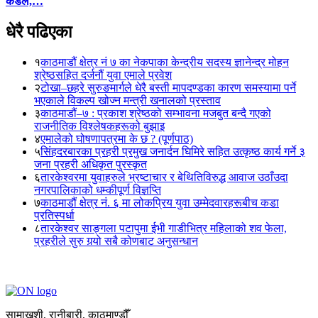
कंडेल,…
धेरै पढिएका
१
काठमाडौं क्षेत्र नं ७ का नेकपाका केन्द्रीय सदस्य ज्ञानेन्द्र मोहन
श्रेष्ठसहित दर्जनौं युवा एमाले प्रवेश
२
टोखा–छहरे सुरुङमार्गले धेरै बस्ती मापदण्डका कारण समस्यामा पर्ने
भएकाले विकल्प खोज्न मन्त्री खनालको प्रस्ताव
३
काठमाडौं–७ : प्रकाश श्रेष्ठको सम्भावना मजबुत बन्दै गएको
राजनीतिक विश्लेषकहरूको बुझाइ
४
एमालेको घोषणापत्रमा के छ ? (पूर्णपाठ)
५
सिंहदरबारका प्रहरी प्रमुख जनार्दन घिमिरे सहित उत्कृष्ठ कार्य गर्ने ३
जना प्रहरी अधिकृत पुरस्कृत
६
तारकेश्वरमा युवाहरुले भ्रष्टाचार र बेथितिविरुद्ध आवाज उठाँउदा
नगरपालिकाको धम्कीपूर्ण विज्ञप्ति
७
काठमाडौं क्षेत्र नं. ६ मा लोकप्रिय युवा उम्मेदवारहरूबीच कडा
प्रतिस्पर्धा
८
तारकेश्वर साङ्गला पटापुमा ईभी गाडीभित्र महिलाको शव फेला,
प्रहरीले सुरु गर्‍यो सबै कोणबाट अनुसन्धान
सामाखुशी, रानीबारी, काठमाण्डौँ