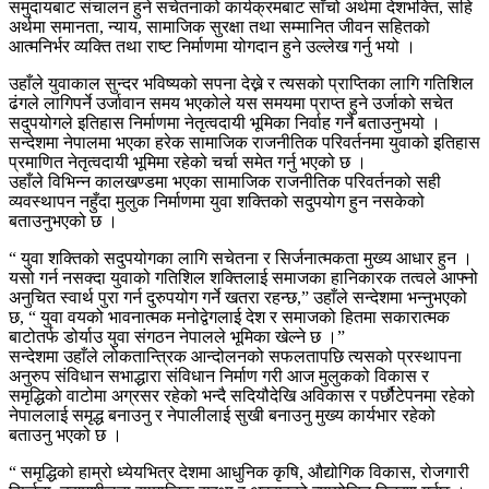
समुदायबाट संचालन हुने सचेतनाको कार्यक्रमबाट साँचो अर्थमा देशभक्ति, सहि
अर्थमा समानता, न्याय, सामाजिक सुरक्षा तथा सम्मानित जीवन सहितको
आत्मनिर्भर व्यक्ति तथा राष्ट निर्माणमा योगदान हुने उल्लेख गर्नु भयो ।
उहाँले युवाकाल सुन्दर भविष्यको सपना देख्ने र त्यसको प्राप्तिका लागि गतिशिल
ढंगले लागिपर्ने उर्जावान समय भएकोले यस समयमा प्राप्त हुने उर्जाको सचेत
सदुपयोगले इतिहास निर्माणमा नेतृत्वदायी भूमिका निर्वाह गर्ने बताउनुभयो ।
सन्देशमा नेपालमा भएका हरेक सामाजिक राजनीतिक परिवर्तनमा युवाको इतिहास
प्रमाणित नेतृत्वदायी भूमिमा रहेको चर्चा समेत गर्नु भएको छ ।
उहाँले विभिन्न कालखण्डमा भएका सामाजिक राजनीतिक परिवर्तनको सही
व्यवस्थापन नहुँदा मुलुक निर्माणमा युवा शक्तिको सदुपयोग हुन नसकेको
बताउनुभएको छ ।
“ युवा शक्तिको सदुपयोगका लागि सचेतना र सिर्जनात्मकता मुख्य आधार हुन ।
यसो गर्न नसक्दा युवाको गतिशिल शक्तिलाई समाजका हानिकारक तत्वले आफ्नो
अनुचित स्वार्थ पुरा गर्न दुरुपयोग गर्ने खतरा रहन्छ,” उहाँले सन्देशमा भन्नुभएको
छ, “ युवा वयको भावनात्मक मनोद्वेगलाई देश र समाजको हितमा सकारात्मक
बाटोतर्फ डोर्याउ युवा संगठन नेपालले भूमिका खेल्ने छ ।”
सन्देशमा उहाँले लोकतान्त्रिक आन्दोलनको सफलतापछि त्यसको प्रस्थापना
अनुरुप संविधान सभाद्धारा संविधान निर्माण गरी आज मुलुकको विकास र
समृद्धिको वाटोमा अग्रसर रहेको भन्दै सदियौदेखि अविकास र पर्छौटेपनमा रहेको
नेपाललाई समृद्ध बनाउनु र नेपालीलाई सुखी बनाउनु मुख्य कार्यभार रहेको
बताउनु भएको छ ।
“ समृद्धिको हाम्रो ध्येयभित्र देशमा आधुनिक कृषि, औद्योगिक विकास, रोजगारी