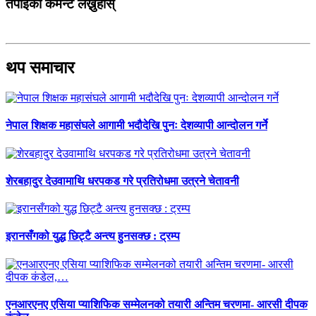
तपाईको कमेन्ट लेख्नुहोस्
थप समाचार
नेपाल शिक्षक महासंघले आगामी भदौदेखि पुनः देशव्यापी आन्दोलन गर्ने
शेरबहादुर देउवामाथि धरपकड गरे प्रतिरोधमा उत्रने चेतावनी
इरानसँगको युद्ध छिट्टै अन्त्य हुनसक्छ : ट्रम्प
एनआरएनए एसिया प्याशिफिक सम्मेलनको तयारी अन्तिम चरणमा- आरसी दीपक