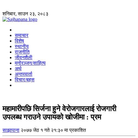
शनिबार, साउन २३, २०८३
समाचार
विशेष
स्थानीय
राजनीति
जीवनशैली
मनोरञ्जन/साहित्य
अर्थ
अन्तरवार्ता
विचार/बहस
महामारीपछि सिर्जना हुने वेरोजगारलाई रोजगारी
उपलब्ध गराउने उपायको खोजीमा : प्रम
साझापाना
२०७७ जेठ १ गते २१:३० मा प्रकाशित