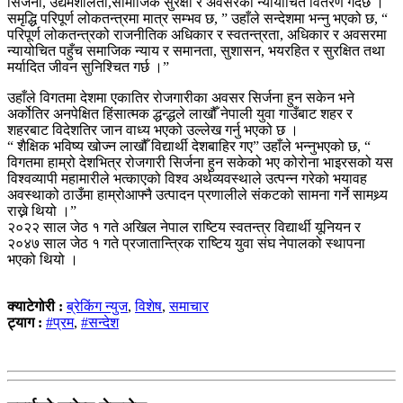
सिर्जना, उद्यमशीलता,सामाजिक सुरक्षा र अवसरको न्यायोचित वितरण गर्दछ ।
समृद्धि परिपूर्ण लोकतन्त्रमा मात्र सम्भव छ, ” उहाँले सन्देशमा भन्नु भएको छ, “
परिपूर्ण लोकतन्त्रको राजनीतिक अधिकार र स्वतन्त्रता, अधिकार र अवसरमा
न्यायोचित पहुँच समाजिक न्याय र समानता, सुशासन, भयरहित र सुरक्षित तथा
मर्यादित जीवन सुनिश्चित गर्छ ।”
उहाँले विगतमा देशमा एकातिर रोजगारीका अवसर सिर्जना हुन सकेन भने
अर्कोतिर अनपेक्षित हिंसात्मक द्धन्द्धले लाखौँ नेपाली युवा गाउँबाट शहर र
शहरबाट विदेशतिर जान वाध्य भएको उल्लेख गर्नु भएको छ ।
“ शैक्षिक भविष्य खोज्न लाखौँ विद्यार्थी देशबाहिर गए” उहाँले भन्नुभएको छ, “
विगतमा हाम्रो देशभित्र रोजगारी सिर्जना हुन सकेको भए कोरोना भाइरसको यस
विश्वव्यापी महामारीले भत्काएको विश्व अर्थव्यवस्थाले उत्पन्न गरेको भयावह
अवस्थाको ठाउँमा हाम्रोआफ्नै उत्पादन प्रणालीले संकटको सामना गर्ने सामथ्र्य
राख्ने थियो ।”
२०२२ साल जेठ १ गते अखिल नेपाल राष्टिय स्वतन्त्र विद्यार्थी यूनियन र
२०४७ साल जेठ १ गते प्रजातान्त्रिक राष्टिय युवा संघ नेपालको स्थापना
भएको थियो ।
क्याटेगोरी :
ब्रेकिंग न्युज
,
विशेष
,
समाचार
ट्याग :
#प्रम
,
#सन्देश