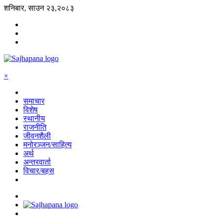
शनिबार, साउन २३,२०८३
×
समाचार
विशेष
स्थानीय
राजनीति
जीवनशैली
मनोरञ्जन/साहित्य
अर्थ
अन्तरवार्ता
विचार/बहस