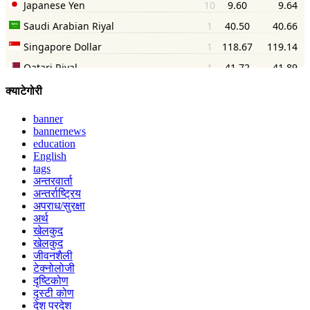
क्याटेगोरी
banner
bannernews
education
English
tags
अन्तरवार्ता
अन्तर्राष्ट्रिय
अपराध/सुरक्षा
अर्थ
खेलकुद
खेलकुद
जीवनशैली
टेक्नोलोजी
दृष्टिकोण
दृस्टी कोण
देश परदेश