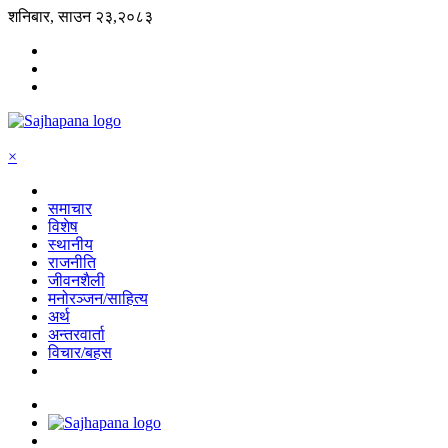
शनिबार, साउन २३,२०८३
×
समाचार
विशेष
स्थानीय
राजनीति
जीवनशैली
मनोरञ्जन/साहित्य
अर्थ
अन्तरवार्ता
विचार/बहस