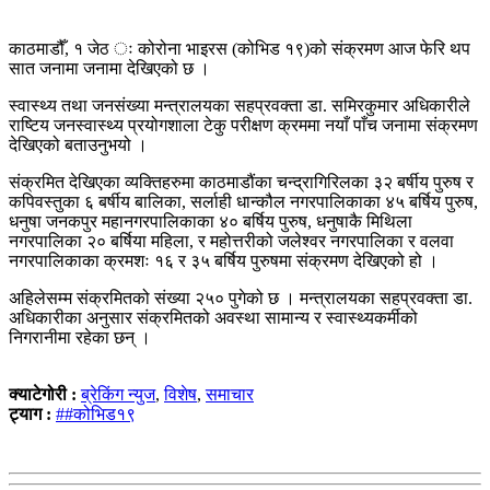
काठमाडौँ, १ जेठ ः कोरोना भाइरस (कोभिड १९)को संक्रमण आज फेरि थप
सात जनामा जनामा देखिएको छ ।
स्वास्थ्य तथा जनसंख्या मन्त्रालयका सहप्रवक्ता डा. समिरकुमार अधिकारीले
राष्टिय जनस्वास्थ्य प्रयोगशाला टेकु परीक्षण क्रममा नयाँ पाँच जनामा संक्रमण
देखिएको बताउनुभयो ।
संक्रमित देखिएका व्यक्तिहरुमा काठमाडौंका चन्द्रागिरिलका ३२ बर्षीय पुरुष र
कपिवस्तुका ६ बर्षीय बालिका, सर्लाही धान्कौल नगरपालिकाका ४५ बर्षिय पुरुष,
धनुषा जनकपुर महानगरपालिकाका ४० बर्षिय पुरुष, धनुषाकै मिथिला
नगरपालिका २० बर्षिया महिला, र महोत्तरीको जलेश्वर नगरपालिका र वलवा
नगरपालिकाका क्रमशः १६ र ३५ बर्षिय पुरुषमा संक्रमण देखिएको हो ।
अहिलेसम्म संक्रमितको संख्या २५० पुगेको छ । मन्त्रालयका सहप्रवक्ता डा.
अधिकारीका अनुसार संक्रमितको अवस्था सामान्य र स्वास्थ्यकर्मीको
निगरानीमा रहेका छन् ।
क्याटेगोरी :
ब्रेकिंग न्युज
,
विशेष
,
समाचार
ट्याग :
##कोभिड१९