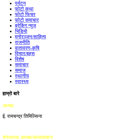
पर्यटन
फोटो कथा
फोटो फिचर
फोटो समाचार
ब्रेकिंग न्युज
भिडियो
मनोरञ्जन/साहित्य
राजनीति
वातावरण-कृषि
विचार/बहस
विशेष
समाचार
समाज
स्थानीय
स्वास्थ्य
हाम्रो बारे
अध्यक्ष
ई. रामचन्द्र तिमिल्सिना
संस्थापक अध्यक्ष/सल्लाहकार