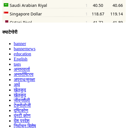
क्याटेगोरी
banner
bannernews
education
English
tags
अन्तरवार्ता
अन्तर्राष्ट्रिय
अपराध/सुरक्षा
अर्थ
खेलकुद
खेलकुद
जीवनशैली
टेक्नोलोजी
दृष्टिकोण
दृस्टी कोण
देश परदेश
निर्वाचन बिशेष