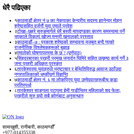
धेरै पढिएका
१
काठमाडौं क्षेत्र नं ७ का नेकपाका केन्द्रीय सदस्य ज्ञानेन्द्र मोहन
श्रेष्ठसहित दर्जनौं युवा एमाले प्रवेश
२
टोखा–छहरे सुरुङमार्गले धेरै बस्ती मापदण्डका कारण समस्यामा पर्ने
भएकाले विकल्प खोज्न मन्त्री खनालको प्रस्ताव
३
काठमाडौं–७ : प्रकाश श्रेष्ठको सम्भावना मजबुत बन्दै गएको
राजनीतिक विश्लेषकहरूको बुझाइ
४
एमालेको घोषणापत्रमा के छ ? (पूर्णपाठ)
५
सिंहदरबारका प्रहरी प्रमुख जनार्दन घिमिरे सहित उत्कृष्ठ कार्य गर्ने ३
जना प्रहरी अधिकृत पुरस्कृत
६
तारकेश्वरमा युवाहरुले भ्रष्टाचार र बेथितिविरुद्ध आवाज उठाँउदा
नगरपालिकाको धम्कीपूर्ण विज्ञप्ति
७
काठमाडौं क्षेत्र नं. ६ मा लोकप्रिय युवा उम्मेदवारहरूबीच कडा
प्रतिस्पर्धा
८
तारकेश्वर साङ्गला पटापुमा ईभी गाडीभित्र महिलाको शव फेला,
प्रहरीले सुरु गर्‍यो सबै कोणबाट अनुसन्धान
सामाखुशी, रानीबारी, काठमाण्डौँ
+977-014355338