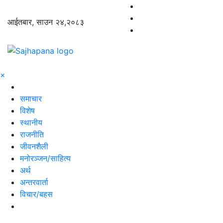
आईतबार, साउन २४,२०८३
×
समाचार
विशेष
स्थानीय
राजनीति
जीवनशैली
मनोरञ्जन/साहित्य
अर्थ
अन्तरवार्ता
विचार/बहस