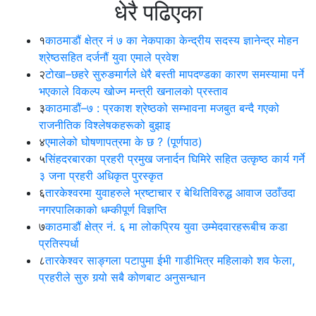
धेरै पढिएका
१
काठमाडौं क्षेत्र नं ७ का नेकपाका केन्द्रीय सदस्य ज्ञानेन्द्र मोहन
श्रेष्ठसहित दर्जनौं युवा एमाले प्रवेश
२
टोखा–छहरे सुरुङमार्गले धेरै बस्ती मापदण्डका कारण समस्यामा पर्ने
भएकाले विकल्प खोज्न मन्त्री खनालको प्रस्ताव
३
काठमाडौं–७ : प्रकाश श्रेष्ठको सम्भावना मजबुत बन्दै गएको
राजनीतिक विश्लेषकहरूको बुझाइ
४
एमालेको घोषणापत्रमा के छ ? (पूर्णपाठ)
५
सिंहदरबारका प्रहरी प्रमुख जनार्दन घिमिरे सहित उत्कृष्ठ कार्य गर्ने
३ जना प्रहरी अधिकृत पुरस्कृत
६
तारकेश्वरमा युवाहरुले भ्रष्टाचार र बेथितिविरुद्ध आवाज उठाँउदा
नगरपालिकाको धम्कीपूर्ण विज्ञप्ति
७
काठमाडौं क्षेत्र नं. ६ मा लोकप्रिय युवा उम्मेदवारहरूबीच कडा
प्रतिस्पर्धा
८
तारकेश्वर साङ्गला पटापुमा ईभी गाडीभित्र महिलाको शव फेला,
प्रहरीले सुरु गर्‍यो सबै कोणबाट अनुसन्धान