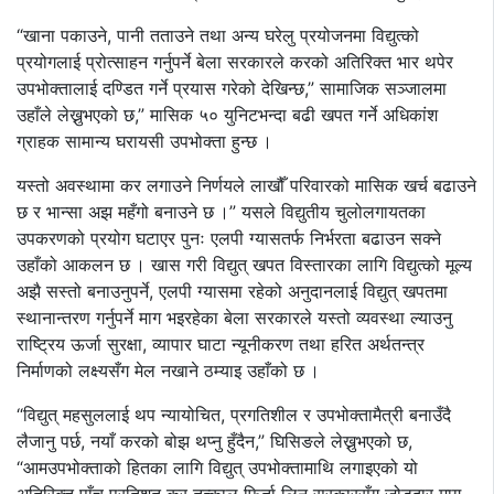
“खाना पकाउने, पानी तताउने तथा अन्य घरेलु प्रयोजनमा विद्युत्को
प्रयोगलाई प्रोत्साहन गर्नुपर्ने बेला सरकारले करको अतिरिक्त भार थपेर
उपभोक्तालाई दण्डित गर्ने प्रयास गरेको देखिन्छ,” सामाजिक सञ्जालमा
उहाँले लेख्नुभएको छ,” मासिक ५० युनिटभन्दा बढी खपत गर्ने अधिकांश
ग्राहक सामान्य घरायसी उपभोक्ता हुन्छ ।
यस्तो अवस्थामा कर लगाउने निर्णयले लाखौँ परिवारको मासिक खर्च बढाउने
छ र भान्सा अझ महँगो बनाउने छ ।” यसले विद्युतीय चुलोलगायतका
उपकरणको प्रयोग घटाएर पुनः एलपी ग्यासतर्फ निर्भरता बढाउन सक्ने
उहाँको आकलन छ । खास गरी विद्युत् खपत विस्तारका लागि विद्युत्को मूल्य
अझै सस्तो बनाउनुपर्ने, एलपी ग्यासमा रहेको अनुदानलाई विद्युत् खपतमा
स्थानान्तरण गर्नुपर्ने माग भइरहेका बेला सरकारले यस्तो व्यवस्था ल्याउनु
राष्ट्रिय ऊर्जा सुरक्षा, व्यापार घाटा न्यूनीकरण तथा हरित अर्थतन्त्र
निर्माणको लक्ष्यसँग मेल नखाने ठम्याइ उहाँको छ ।
“विद्युत् महसुललाई थप न्यायोचित, प्रगतिशील र उपभोक्तामैत्री बनाउँदै
लैजानु पर्छ, नयाँ करको बोझ थप्नु हुँदैन,” घिसिङले लेख्नुभएको छ,
“आमउपभोक्ताको हितका लागि विद्युत् उपभोक्तामाथि लगाइएको यो