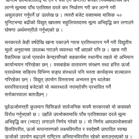
‘अन्तिम उपभोक्तालाई यो ऐन र यस ऐन अन्तर्गत बनेको नियमबमोजिम कर
लाग्ने मूल्यमा पाँच प्रतिशत दरले कर निर्धारण गरी कर लाग्ने गरी
असुलउपर गर्नुपर्ने छ’ उल्लेख छ । त्यस्तै बजेट वक्तव्यमा मासिक ५०
युनिटभन्दा बढीको विद्युत् खपतमा सहुलियतदरमा मूल्य अभिवृद्धि कर लगाउने
घोषणा अर्थमन्त्रीले गर्नुभएको छ ।
सरकारले केही वर्षदेखि खाना पकाउने ग्यास प्रतिस्थापन गर्ने गरी विद्युतीय
चुलो अनुदानमा उपलब्ध गराउने व्यवस्था गर्दै आएको पनि छ । खास गरी
वैकल्पिक ऊर्जा प्रवर्धन केन्द्रसँगको सहकार्यमा स्थानीय तहले यो अभियान
कार्यान्वयन गरिरहेका छन् । यसबाहेक वातावरण संरक्षण तथा हरित ऊर्जा
प्रवर्धनमा सक्रिय विभिन्न सङ्घ संस्थाले पनि यस्ता कार्यक्रम सञ्चालन
गरिरहेका छन् । विद्युत् उपभोग विस्तारमा अभ्यस्त हुन थालेका
घरपरिवारलाई बजेटको यो व्यवस्थाले नराम्रोसँग प्रभावित गर्ने
सरोकारवाला बताउँछन् ।
पूर्वऊर्जामन्त्री कुलमान घिसिङले सार्वजनिक रूपमै सरकारको यो कदमको
विरोध गर्नुभएको छ । उहाँले उपभोक्तामाथि पाँच प्रतिशतका दरले मूल्य
अभिवृद्धि कर (भ्याट) लगाउने निर्णय गरेको छ । यो निर्णय आमउपभोक्ताको
हितविपरीत, ऊर्जा रूपान्तरणको लक्ष्यविपरीत र स्वदेशमै उत्पादित स्वच्छ
ऊर्जाको उपयोग बढाउने राष्ट्रिय अभियानविपरीत रहेको बताउनुभएको छ ।