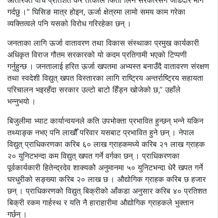
अतिरिक्त पाँच प्रतिशत कर तत्काल फिर्ता लिन सरकारसँग जोडदार माग
गर्दछु ।” घिसिङ मात्र होइन, ऊर्जा क्षेत्रमा लामो समय काम गरेका
व्यक्तित्वले पनि यसको विरोध गरिरहेका छन् ।
जनताका लागि ऊर्जा वातावरण तथा विकास संस्थाका प्रमुख कार्यकारी
अधिकृत विराज गौतम सरकारको यो कदम प्रतिगामी भएको टिप्पणी
गर्नुहुन्छ । जनतालाई हरित ऊर्जा खपतमा अभ्यस्त बनाउँदै वातावरण संरक्षण
तथा स्वदेशी विद्युत् खपत विस्तारका लागि राष्ट्रिय अन्तर्राष्ट्रिय सहायता
परिचालन भइरहँदा सरकार उल्टो बाटो हिँड्न खोजेको छ,” उहाँले
भन्नुभयो ।
बिजुलीमा भ्याट कार्यान्वयनले कति उपभोक्ता प्रभावित हुन्छन् भन्ने यकिन
तथ्याङ्क नभए पनि लाखौँ परिवार यसबाट प्रभावित हुने छन् । नेपाल
विद्युत् प्राधिकरणका करिब ६० लाख ग्राहकमध्ये करिब २१ लाख ग्राहक
२० युनिटभन्दा कम विद्युत् खपत गर्ने वर्गका छन् । प्राधिकरणका
पूर्वकार्यकारी हितेन्द्रदेव शाक्यकोे अनुमानमा ५० युनिटभन्दा धेरै खपत गर्ने
घरधुरीको सङ्ख्या करिब २० लाख छ । औद्योगिक ग्राहक करिब छ हजार
छन् । प्राधिकरणको विद्युत् बिक्रीको आँकडा अनुसार करिब ४० प्रतिशत
बिक्री रकम गार्हस्थ र यति नै हाराहारीमा औद्योगिक ग्राहकले भुक्तान
गर्छन् ।