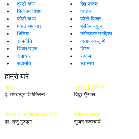
दृस्टी कोण
देश परदेश
निर्वाचन बिशेष
पर्यटन
फोटो कथा
फोटो फिचर
फोटो समाचार
ब्रेकिंग न्युज
भिडियो
मनोरञ्जन/साहित्य
राजनीति
वातावरण-कृषि
विचार/बहस
विशेष
समाचार
समाज
स्थानीय
स्वास्थ्य
हाम्रो बारे
अध्यक्ष
कार्यकारी निर्देशक
ई. रामचन्द्र तिमिल्सिना
विदुर फुँयाल
संस्थापक अध्यक्ष/सल्लाहकार
समाचार प्रमुख
डा. राजु गुरुङ्ग
सुजन बज्रचार्य