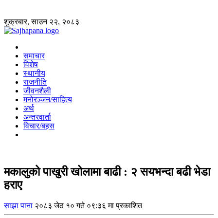
शुक्रबार, साउन २२, २०८३
समाचार
विशेष
स्थानीय
राजनीति
जीवनशैली
मनोरञ्जन/साहित्य
अर्थ
अन्तरवार्ता
विचार/बहस
मकालुको पाखुरी खोलामा बाढी : २ सयभन्दा बढी भेडा
हराए
साझा पाना
२०८३ जेठ १० गते ०९:३६ मा प्रकाशित