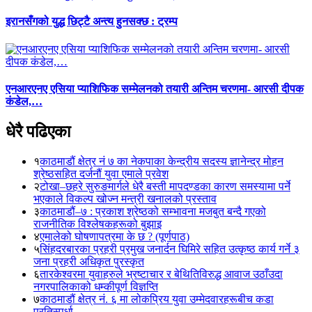
इरानसँगको युद्ध छिट्टै अन्त्य हुनसक्छ : ट्रम्प
एनआरएनए एसिया प्याशिफिक सम्मेलनको तयारी अन्तिम चरणमा- आरसी दीपक
कंडेल,…
धेरै पढिएका
१
काठमाडौं क्षेत्र नं ७ का नेकपाका केन्द्रीय सदस्य ज्ञानेन्द्र मोहन
श्रेष्ठसहित दर्जनौं युवा एमाले प्रवेश
२
टोखा–छहरे सुरुङमार्गले धेरै बस्ती मापदण्डका कारण समस्यामा पर्ने
भएकाले विकल्प खोज्न मन्त्री खनालको प्रस्ताव
३
काठमाडौं–७ : प्रकाश श्रेष्ठको सम्भावना मजबुत बन्दै गएको
राजनीतिक विश्लेषकहरूको बुझाइ
४
एमालेको घोषणापत्रमा के छ ? (पूर्णपाठ)
५
सिंहदरबारका प्रहरी प्रमुख जनार्दन घिमिरे सहित उत्कृष्ठ कार्य गर्ने ३
जना प्रहरी अधिकृत पुरस्कृत
६
तारकेश्वरमा युवाहरुले भ्रष्टाचार र बेथितिविरुद्ध आवाज उठाँउदा
नगरपालिकाको धम्कीपूर्ण विज्ञप्ति
७
काठमाडौं क्षेत्र नं. ६ मा लोकप्रिय युवा उम्मेदवारहरूबीच कडा
प्रतिस्पर्धा