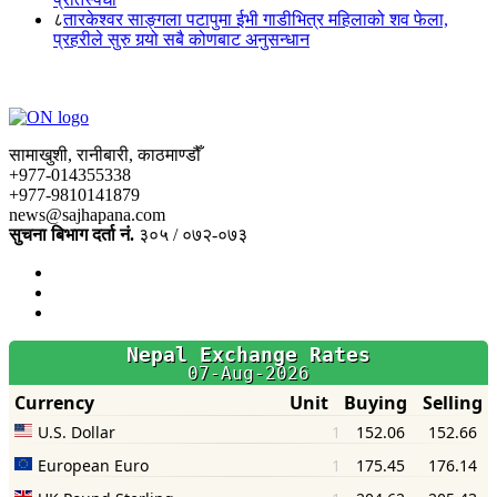
८
तारकेश्वर साङ्गला पटापुमा ईभी गाडीभित्र महिलाको शव फेला,
प्रहरीले सुरु गर्‍यो सबै कोणबाट अनुसन्धान
सामाखुशी, रानीबारी, काठमाण्डौँ
+977-014355338
+977-9810141879
news@sajhapana.com
सुचना बिभाग दर्ता नं.
३०५ / ०७२-०७३