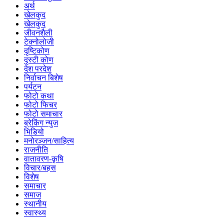
अर्थ
खेलकुद
खेलकुद
जीवनशैली
टेक्नोलोजी
दृष्टिकोण
दृस्टी कोण
देश परदेश
निर्वाचन बिशेष
पर्यटन
फोटो कथा
फोटो फिचर
फोटो समाचार
ब्रेकिंग न्युज
भिडियो
मनोरञ्जन/साहित्य
राजनीति
वातावरण-कृषि
विचार/बहस
विशेष
समाचार
समाज
स्थानीय
स्वास्थ्य