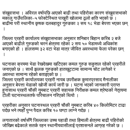
संखुवासभा । अविरल वर्षापछि आएको बाढी तथा पहिरोका कारण संखुवासभाको
मकालु गाउँपालिका–५ फोक्टेस्थित पाखुरी खोलामा ठूलो क्षति भएको छ ।
बाढीमा परी स्थानीय कृषक दलबहादुर गुरुङका २ सय १८ भेडा बेपत्ता भएका छन्
।
जिल्ला प्रहरी कार्यालय संखुवासभाका अनुसार शनिबार बिहान करिब २ बजे
आएको बाढीले गुरुङको चरन क्षेत्रमा रहेका २ सय ५० भेडामध्ये अधिकांश
बगाएको हो । हालसम्म ३२ वटा भेडा मात्र जीवित अवस्थामा फेला परेका छन्
।
घटनाका क्रममा भेडा रेखदेखमा खटिएका कमल गुरुङ सकुशल रहेको प्रहरीले
जनाएको छ । साथै झलक गुरुङको हातखुट्टामा सामान्य चोट लागेको र
अवस्था सामान्य रहेको बताइएको छ ।
जिल्ला प्रहरी कार्यालयका प्रहरी नायब उपरीक्षक कुमारप्रसाद मैनालीका
अनुसार बेपत्ता भेडाको खोजी कार्य जारी छ । घटना भएको जानकारी प्राप्त
हुनासाथ प्रहरी चौकी नुमबाट प्रहरी सहायक निरीक्षक कमल श्रेष्ठको नेतृत्वमा
टोली घटनास्थलतर्फ परिचालन गरिएको थियो ।
प्रहरीका अनुसार घटनास्थल प्रहरी चौकी नुमबाट करिब ४० किलोमिटर टाढा
पर्दछ भने त्यहाँ पुग्न पैदल करिब १० घण्टा लाग्ने गर्दछ ।
लगातारको वर्षासँगै जिल्लाका उच्च पहाडी तथा हिमाली क्षेत्रमा बाढी पहिरोको
जोखिम बढेकाले सतर्क रहन स्थानीयवासीलाई प्रशासनले आग्रह गरेको छ ।