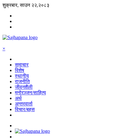
शुक्रबार, साउन २२,२०८३
×
समाचार
विशेष
स्थानीय
राजनीति
जीवनशैली
मनोरञ्जन/साहित्य
अर्थ
अन्तरवार्ता
विचार/बहस