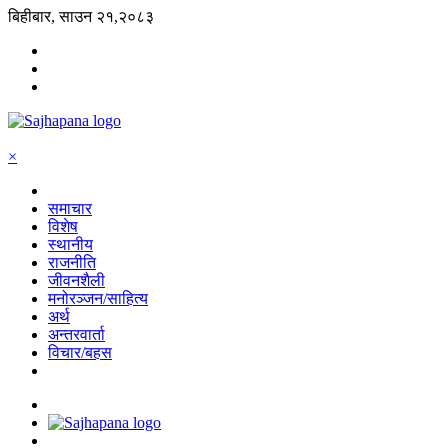
बिहीबार, साउन २१,२०८३
×
समाचार
विशेष
स्थानीय
राजनीति
जीवनशैली
मनोरञ्जन/साहित्य
अर्थ
अन्तरवार्ता
विचार/बहस