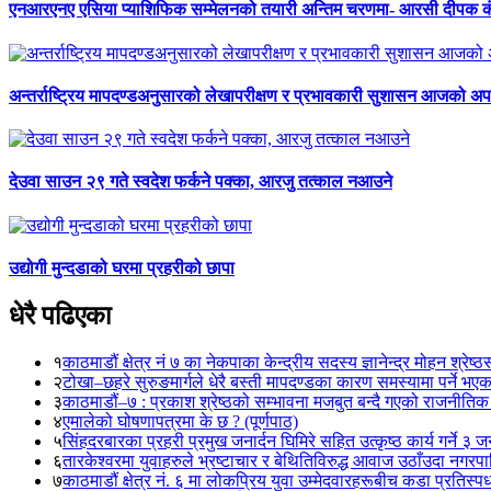
एनआरएनए एसिया प्याशिफिक सम्मेलनको तयारी अन्तिम चरणमा- आरसी दीपक 
अन्तर्राष्ट्रिय मापदण्डअनुसारको लेखापरीक्षण र प्रभावकारी सुशासन आजको अपर
देउवा साउन २९ गते स्वदेश फर्कने पक्का, आरजु तत्काल नआउने
उद्योगी मुन्दडाको घरमा प्रहरीको छापा
धेरै पढिएका
१
काठमाडौं क्षेत्र नं ७ का नेकपाका केन्द्रीय सदस्य ज्ञानेन्द्र मोहन श्रेष्ठ
२
टोखा–छहरे सुरुङमार्गले धेरै बस्ती मापदण्डका कारण समस्यामा पर्ने भए
३
काठमाडौं–७ : प्रकाश श्रेष्ठको सम्भावना मजबुत बन्दै गएको राजनीतिक
४
एमालेको घोषणापत्रमा के छ ? (पूर्णपाठ)
५
सिंहदरबारका प्रहरी प्रमुख जनार्दन घिमिरे सहित उत्कृष्ठ कार्य गर्ने ३ 
६
तारकेश्वरमा युवाहरुले भ्रष्टाचार र बेथितिविरुद्ध आवाज उठाँउदा नगरपालि
७
काठमाडौं क्षेत्र नं. ६ मा लोकप्रिय युवा उम्मेदवारहरूबीच कडा प्रतिस्पर्