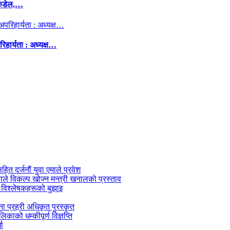
कंडेल,…
िहार्यता : अध्यक्ष…
सहित दर्जनौं युवा एमाले प्रवेश
काले विकल्प खोज्न मन्त्री खनालको प्रस्ताव
 विश्लेषकहरूको बुझाइ
जना प्रहरी अधिकृत पुरस्कृत
काको धम्कीपूर्ण विज्ञप्ति
धा