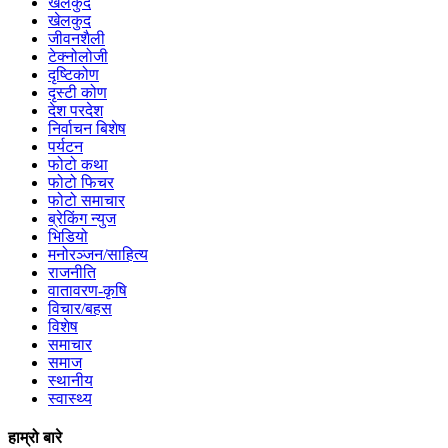
खेलकुद
खेलकुद
जीवनशैली
टेक्नोलोजी
दृष्टिकोण
दृस्टी कोण
देश परदेश
निर्वाचन बिशेष
पर्यटन
फोटो कथा
फोटो फिचर
फोटो समाचार
ब्रेकिंग न्युज
भिडियो
मनोरञ्जन/साहित्य
राजनीति
वातावरण-कृषि
विचार/बहस
विशेष
समाचार
समाज
स्थानीय
स्वास्थ्य
हाम्रो बारे