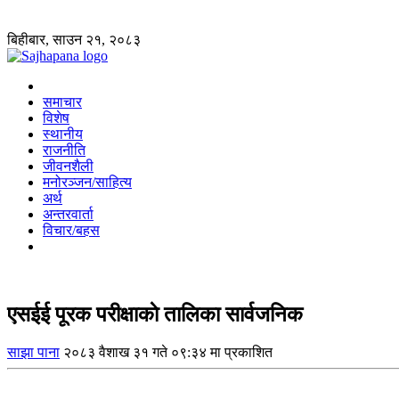
बिहीबार, साउन २१, २०८३
समाचार
विशेष
स्थानीय
राजनीति
जीवनशैली
मनोरञ्जन/साहित्य
अर्थ
अन्तरवार्ता
विचार/बहस
एसईई पूरक परीक्षाकाे तालिका सार्वजनिक
साझा पाना
२०८३ वैशाख ३१ गते ०९:३४ मा प्रकाशित