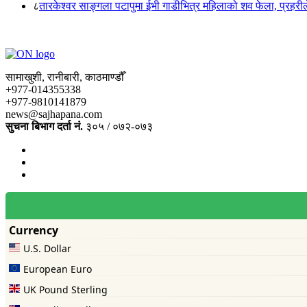
८
तारकेश्वर साङ्गला पटापुमा ईभी गाडीभित्र महिलाको शव फेला, प्रहरीले
सामाखुशी, रानीबारी, काठमाण्डौँ
+977-014355338
+977-9810141879
news@sajhapana.com
सुचना बिभाग दर्ता नं.
३०५ / ०७२-०७३