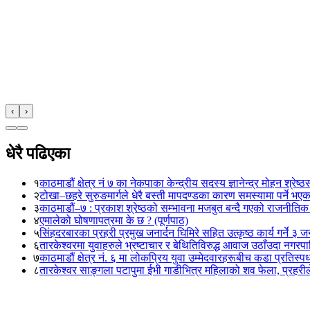
‹
›
धेरै पढिएका
१
काठमाडौं क्षेत्र नं ७ का नेकपाका केन्द्रीय सदस्य ज्ञानेन्द्र मोहन श्रेष्ठ
२
टोखा–छहरे सुरुङमार्गले धेरै बस्ती मापदण्डका कारण समस्यामा पर्ने भए
३
काठमाडौं–७ : प्रकाश श्रेष्ठको सम्भावना मजबुत बन्दै गएको राजनीतिक
४
एमालेको घोषणापत्रमा के छ ? (पूर्णपाठ)
५
सिंहदरबारका प्रहरी प्रमुख जनार्दन घिमिरे सहित उत्कृष्ठ कार्य गर्ने ३ 
६
तारकेश्वरमा युवाहरुले भ्रष्टाचार र बेथितिविरुद्ध आवाज उठाँउदा नगरपालि
७
काठमाडौं क्षेत्र नं. ६ मा लोकप्रिय युवा उम्मेदवारहरूबीच कडा प्रतिस्पर्
८
तारकेश्वर साङ्गला पटापुमा ईभी गाडीभित्र महिलाको शव फेला, प्रहरीले