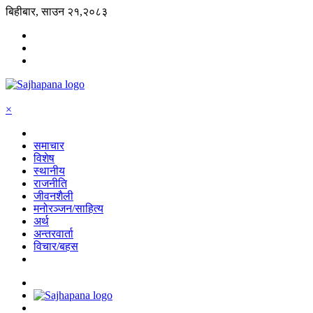
बिहीबार, साउन २१,२०८३
×
समाचार
विशेष
स्थानीय
राजनीति
जीवनशैली
मनोरञ्जन/साहित्य
अर्थ
अन्तरवार्ता
विचार/बहस