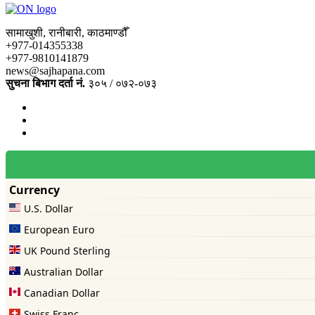
सामाखुशी, रानीबारी, काठमाण्डौँ
+977-014355338
+977-9810141879
news@sajhapana.com
सुचना बिभाग दर्ता नं.
३०५ / ०७२-०७३