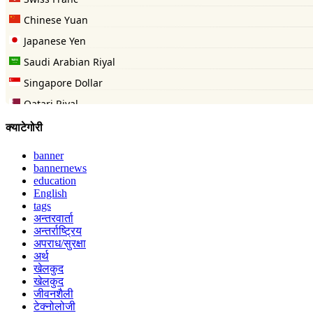
क्याटेगोरी
banner
bannernews
education
English
tags
अन्तरवार्ता
अन्तर्राष्ट्रिय
अपराध/सुरक्षा
अर्थ
खेलकुद
खेलकुद
जीवनशैली
टेक्नोलोजी