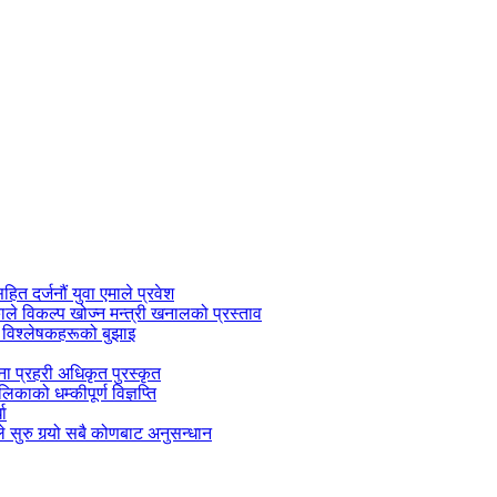
सहित दर्जनौं युवा एमाले प्रवेश
काले विकल्प खोज्न मन्त्री खनालको प्रस्ताव
 विश्लेषकहरूको बुझाइ
जना प्रहरी अधिकृत पुरस्कृत
काको धम्कीपूर्ण विज्ञप्ति
धा
 सुरु गर्‍यो सबै कोणबाट अनुसन्धान