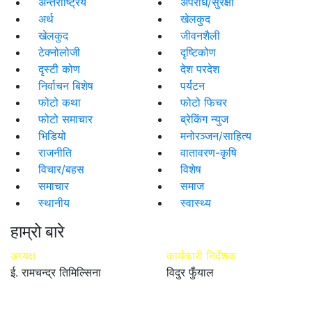
अन्तर्राष्ट्रिय
अपराध/सुरक्षा
अर्थ
खेलकुद
खेलकुद
जीवनशैली
टेक्नोलोजी
दृष्टिकोण
दृस्टी कोण
देश परदेश
निर्वाचन बिशेष
पर्यटन
फोटो कथा
फोटो फिचर
फोटो समाचार
ब्रेकिंग न्युज
भिडियो
मनोरञ्जन/साहित्य
राजनीति
वातावरण-कृषि
विचार/बहस
विशेष
समाचार
समाज
स्थानीय
स्वास्थ्य
हाम्रो बारे
अध्यक्ष
कार्यकारी निर्देशक
ई. रामचन्द्र तिमिल्सिना
विदुर फुँयाल