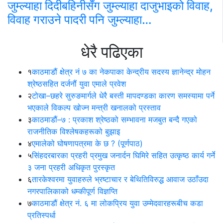
विवाह,
देशव्यापी आन्दोलन गर्ने
धेरै पढिएका
१
काठमाडौं क्षेत्र नं ७ का नेकपाका केन्द्रीय सदस्य ज्ञानेन्द्र मोहन
श्रेष्ठसहित दर्जनौं युवा एमाले प्रवेश
२
टोखा–छहरे सुरुङमार्गले धेरै बस्ती मापदण्डका कारण समस्यामा पर्ने
भएकाले विकल्प खोज्न मन्त्री खनालको प्रस्ताव
३
काठमाडौं–७ : प्रकाश श्रेष्ठको सम्भावना मजबुत बन्दै गएको
राजनीतिक विश्लेषकहरूको बुझाइ
४
एमालेको घोषणापत्रमा के छ ? (पूर्णपाठ)
५
सिंहदरबारका प्रहरी प्रमुख जनार्दन घिमिरे सहित उत्कृष्ठ कार्य गर्ने
३ जना प्रहरी अधिकृत पुरस्कृत
६
तारकेश्वरमा युवाहरुले भ्रष्टाचार र बेथितिविरुद्ध आवाज उठाँउदा
नगरपालिकाको धम्कीपूर्ण विज्ञप्ति
७
काठमाडौं क्षेत्र नं. ६ मा लोकप्रिय युवा उम्मेदवारहरूबीच कडा
प्रतिस्पर्धा