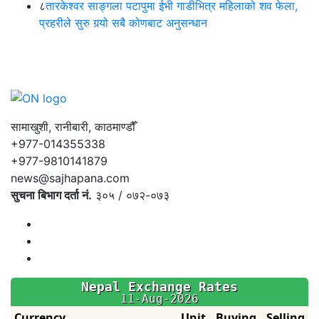
८
तारकेश्वर साङ्गला पटापुमा ईभी गाडीभित्र महिलाको शव फेला,
प्रहरीले सुरु गर्‍यो सबै कोणबाट अनुसन्धान
सामाखुशी, रानीबारी, काठमाण्डौँ
+977-014355338
+977-9810141879
news@sajhapana.com
सुचना बिभाग दर्ता नं.
३०५ / ०७२-०७३