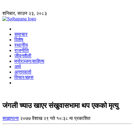
शनिबार, साउन २३, २०८३
समाचार
विशेष
स्थानीय
राजनीति
जीवनशैली
मनोरञ्जन/साहित्य
अर्थ
अन्तरवार्ता
विचार/बहस
जंगली च्याउ खाएर संखुवासभामा थप एकको मृत्यु
साझापाना
२०७७ वैशाख २९ गते १०:३८ मा प्रकाशित