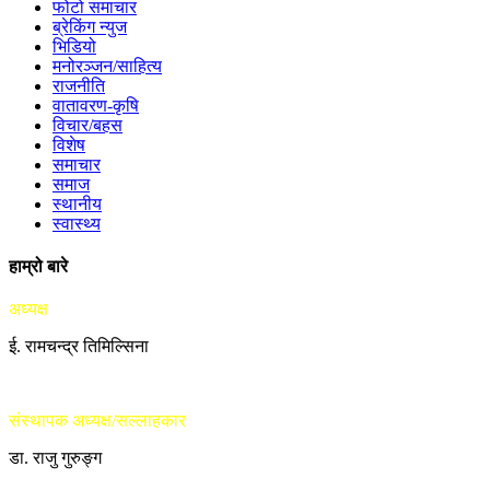
फोटो समाचार
ब्रेकिंग न्युज
भिडियो
मनोरञ्जन/साहित्य
राजनीति
वातावरण-कृषि
विचार/बहस
विशेष
समाचार
समाज
स्थानीय
स्वास्थ्य
हाम्रो बारे
अध्यक्ष
ई. रामचन्द्र तिमिल्सिना
संस्थापक अध्यक्ष/सल्लाहकार
डा. राजु गुरुङ्ग