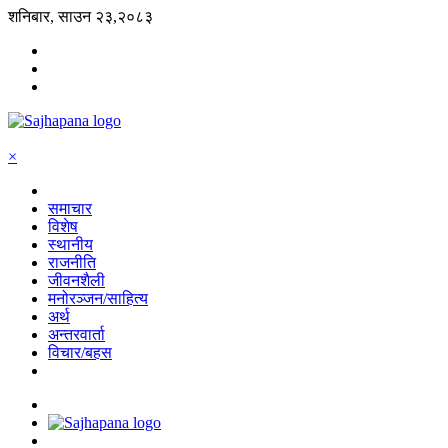
शनिबार, साउन २३,२०८३
×
समाचार
विशेष
स्थानीय
राजनीति
जीवनशैली
मनोरञ्जन/साहित्य
अर्थ
अन्तरवार्ता
विचार/बहस