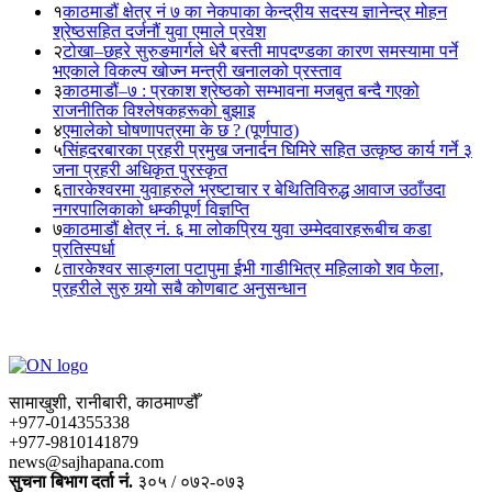
१
काठमाडौं क्षेत्र नं ७ का नेकपाका केन्द्रीय सदस्य ज्ञानेन्द्र मोहन
श्रेष्ठसहित दर्जनौं युवा एमाले प्रवेश
२
टोखा–छहरे सुरुङमार्गले धेरै बस्ती मापदण्डका कारण समस्यामा पर्ने
भएकाले विकल्प खोज्न मन्त्री खनालको प्रस्ताव
३
काठमाडौं–७ : प्रकाश श्रेष्ठको सम्भावना मजबुत बन्दै गएको
राजनीतिक विश्लेषकहरूको बुझाइ
४
एमालेको घोषणापत्रमा के छ ? (पूर्णपाठ)
५
सिंहदरबारका प्रहरी प्रमुख जनार्दन घिमिरे सहित उत्कृष्ठ कार्य गर्ने ३
जना प्रहरी अधिकृत पुरस्कृत
६
तारकेश्वरमा युवाहरुले भ्रष्टाचार र बेथितिविरुद्ध आवाज उठाँउदा
नगरपालिकाको धम्कीपूर्ण विज्ञप्ति
७
काठमाडौं क्षेत्र नं. ६ मा लोकप्रिय युवा उम्मेदवारहरूबीच कडा
प्रतिस्पर्धा
८
तारकेश्वर साङ्गला पटापुमा ईभी गाडीभित्र महिलाको शव फेला,
प्रहरीले सुरु गर्‍यो सबै कोणबाट अनुसन्धान
सामाखुशी, रानीबारी, काठमाण्डौँ
+977-014355338
+977-9810141879
news@sajhapana.com
सुचना बिभाग दर्ता नं.
३०५ / ०७२-०७३