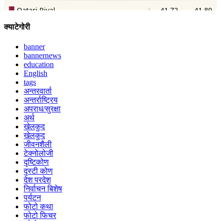
क्याटेगोरी
banner
bannernews
education
English
tags
अन्तरवार्ता
अन्तर्राष्ट्रिय
अपराध/सुरक्षा
अर्थ
खेलकुद
खेलकुद
जीवनशैली
टेक्नोलोजी
दृष्टिकोण
दृस्टी कोण
देश परदेश
निर्वाचन बिशेष
पर्यटन
फोटो कथा
फोटो फिचर