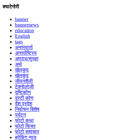
क्याटेगोरी
banner
bannernews
education
English
tags
अन्तरवार्ता
अन्तर्राष्ट्रिय
अपराध/सुरक्षा
अर्थ
खेलकुद
खेलकुद
जीवनशैली
टेक्नोलोजी
दृष्टिकोण
दृस्टी कोण
देश परदेश
निर्वाचन बिशेष
पर्यटन
फोटो कथा
फोटो फिचर
फोटो समाचार
ब्रेकिंग न्युज