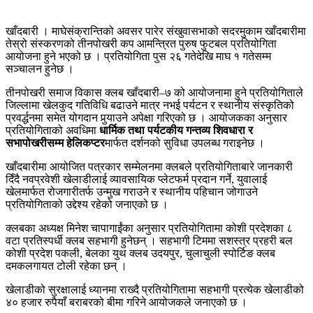
खाँदबारी । माघेसंक्रान्तिको अवसर पारेर संखुवासभाको सदरमुकाम खाँदबारीमा
तेस्रो संस्करणको तीनपोखरी कप आमन्त्रित पुरुष फुटबल प्रतियोगिता
आयोजना हुने भएको छ । प्रतियोगिता पुस २६ गतेदेखि माघ १ गतेसम्म
सञ्चालन हुनेछ ।
तीनपोखरी समाज विकास क्लब खाँदबारी–७ को आयोजनामा हुने प्रतियोगिताले
जिल्लामा खेलकुद गतिविधि बढाउने मात्र नभई पर्यटन र स्थानीय संस्कृतिको
प्रवर्द्धनमा समेत योगदान पुर्‍याउने अपेक्षा गरिएको छ । आयोजकका अनुसार
प्रतियोगिताको अवधिमा
धार्मिक तथा पर्यटकीय गन्तव्य शिवधारा र
सभापोखरीसम्म हेलिकप्टर
मार्फत दर्शनको सुविधा उपलब्ध गराइनेछ ।
खाँदबारीमा आयोजित पत्रकार सम्मेलनमा क्लबले प्रतियोगिताबारे जानकारी
दिँदै नवप्रवेशी खेलाडीलाई व्यावसायिक प्लेटफर्म प्रदान गर्ने, युवालाई
खेलमार्फत रोजगारीतर्फ उन्मुख गराउने र स्थानीय पहिचान जोगाउने
प्रतियोगिताको उद्देश्य रहेको जनाएको छ ।
क्लबका अध्यक्ष मिनेश चापागाईंका अनुसार प्रतियोगितामा कोशी प्रदेशका ८
वटा प्रतिस्पर्धी क्लब सहभागी हुनेछन् । सहभागी टिममा सशस्त्र प्रहरी बल
कोशी प्रदेश पकली, बेलका युथ क्लब उदयपुर, चुलाचुली स्पोर्टिङ क्लब
दमकलगायत टोली रहेका छन् ।
खेलाडीको सुरक्षालाई ध्यानमा राख्दै प्रतियोगितामा सहभागी प्रत्येक खेलाडीको
४० हजार रुपैयाँ बराबरको बीमा गरिने आयोजकले जनाएको छ ।