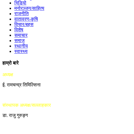
भिडियो
मनोरञ्जन/साहित्य
राजनीति
वातावरण-कृषि
विचार/बहस
विशेष
समाचार
समाज
स्थानीय
स्वास्थ्य
हाम्रो बारे
अध्यक्ष
ई. रामचन्द्र तिमिल्सिना
संस्थापक अध्यक्ष/सल्लाहकार
डा. राजु गुरुङ्ग