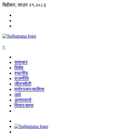
बिहीबार, साउन २१,२०८३
×
समाचार
विशेष
स्थानीय
राजनीति
जीवनशैली
मनोरञ्जन/साहित्य
अर्थ
अन्तरवार्ता
विचार/बहस