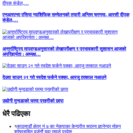
एनआरएनए एसिया प्याशिफिक सम्मेलनको तयारी अन्तिम चरणमा- आरसी दीपक
कंडेल,…
अन्तर्राष्ट्रिय मापदण्डअनुसारको लेखापरीक्षण र प्रभावकारी सुशासन आजको
अपरिहार्यता : अध्यक्ष…
देउवा साउन २९ गते स्वदेश फर्कने पक्का, आरजु तत्काल नआउने
उद्योगी मुन्दडाको घरमा प्रहरीको छापा
धेरै पढिएका
१
काठमाडौं क्षेत्र नं ७ का नेकपाका केन्द्रीय सदस्य ज्ञानेन्द्र मोहन
श्रेष्ठसहित दर्जनौं युवा एमाले प्रवेश