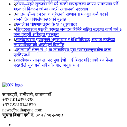
२
टोखा–छहरे सुरुङमार्गले धेरै बस्ती मापदण्डका कारण समस्यामा पर्ने
भएकाले विकल्प खोज्न मन्त्री खनालको प्रस्ताव
३
काठमाडौं–७ : प्रकाश श्रेष्ठको सम्भावना मजबुत बन्दै गएको
राजनीतिक विश्लेषकहरूको बुझाइ
४
एमालेको घोषणापत्रमा के छ ? (पूर्णपाठ)
५
सिंहदरबारका प्रहरी प्रमुख जनार्दन घिमिरे सहित उत्कृष्ठ कार्य गर्ने ३
जना प्रहरी अधिकृत पुरस्कृत
६
तारकेश्वरमा युवाहरुले भ्रष्टाचार र बेथितिविरुद्ध आवाज उठाँउदा
नगरपालिकाको धम्कीपूर्ण विज्ञप्ति
७
काठमाडौं क्षेत्र नं. ६ मा लोकप्रिय युवा उम्मेदवारहरूबीच कडा
प्रतिस्पर्धा
८
तारकेश्वर साङ्गला पटापुमा ईभी गाडीभित्र महिलाको शव फेला,
प्रहरीले सुरु गर्‍यो सबै कोणबाट अनुसन्धान
सामाखुशी, रानीबारी, काठमाण्डौँ
+977-014355338
+977-9810141879
news@sajhapana.com
सुचना बिभाग दर्ता नं.
३०५ / ०७२-०७३