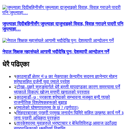
जुम्ल्याहा दिदीबहिनीसँग जुम्ल्याहा दाजुभाइको विवाह, विवाह गराउने पादरी पनि
जुम्ल्याहा…
नेपाल शिक्षक महासंघले आगामी भदौदेखि पुनः देशव्यापी आन्दोलन गर्ने
धेरै पढिएका
१
काठमाडौं क्षेत्र नं ७ का नेकपाका केन्द्रीय सदस्य ज्ञानेन्द्र मोहन
श्रेष्ठसहित दर्जनौं युवा एमाले प्रवेश
२
टोखा–छहरे सुरुङमार्गले धेरै बस्ती मापदण्डका कारण समस्यामा पर्ने
भएकाले विकल्प खोज्न मन्त्री खनालको प्रस्ताव
३
काठमाडौं–७ : प्रकाश श्रेष्ठको सम्भावना मजबुत बन्दै गएको
राजनीतिक विश्लेषकहरूको बुझाइ
४
एमालेको घोषणापत्रमा के छ ? (पूर्णपाठ)
५
सिंहदरबारका प्रहरी प्रमुख जनार्दन घिमिरे सहित उत्कृष्ठ कार्य गर्ने ३
जना प्रहरी अधिकृत पुरस्कृत
६
तारकेश्वरमा युवाहरुले भ्रष्टाचार र बेथितिविरुद्ध आवाज उठाँउदा
नगरपालिकाको धम्कीपूर्ण विज्ञप्ति