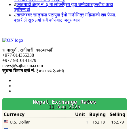
७
काठमाडौं क्षेत्र नं. ६ मा लोकप्रिय युवा उम्मेदवारहरूबीच कडा
प्रतिस्पर्धा
८
तारकेश्वर साङ्गला पटापुमा ईभी गाडीभित्र महिलाको शव फेला,
प्रहरीले सुरु गर्‍यो सबै कोणबाट अनुसन्धान
सामाखुशी, रानीबारी, काठमाण्डौँ
+977-014355338
+977-9810141879
news@sajhapana.com
सुचना बिभाग दर्ता नं.
३०५ / ०७२-०७३