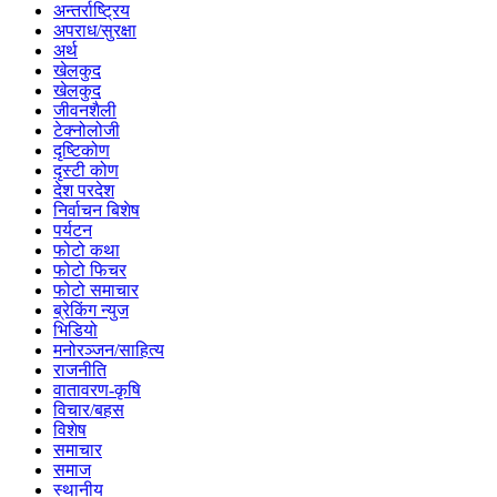
अन्तर्राष्ट्रिय
अपराध/सुरक्षा
अर्थ
खेलकुद
खेलकुद
जीवनशैली
टेक्नोलोजी
दृष्टिकोण
दृस्टी कोण
देश परदेश
निर्वाचन बिशेष
पर्यटन
फोटो कथा
फोटो फिचर
फोटो समाचार
ब्रेकिंग न्युज
भिडियो
मनोरञ्जन/साहित्य
राजनीति
वातावरण-कृषि
विचार/बहस
विशेष
समाचार
समाज
स्थानीय