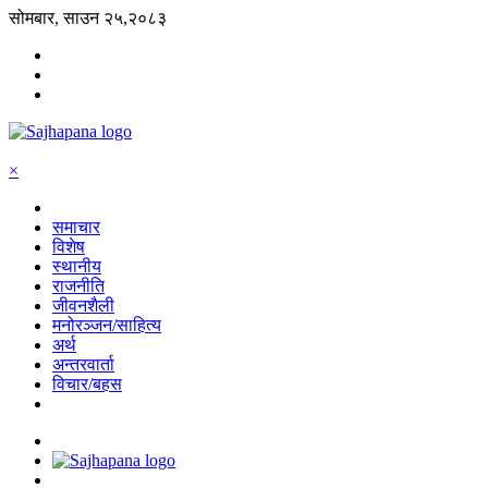
सोमबार, साउन २५,२०८३
×
समाचार
विशेष
स्थानीय
राजनीति
जीवनशैली
मनोरञ्जन/साहित्य
अर्थ
अन्तरवार्ता
विचार/बहस