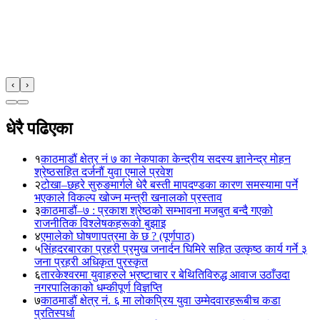
‹
›
धेरै पढिएका
१
काठमाडौं क्षेत्र नं ७ का नेकपाका केन्द्रीय सदस्य ज्ञानेन्द्र मोहन
श्रेष्ठसहित दर्जनौं युवा एमाले प्रवेश
२
टोखा–छहरे सुरुङमार्गले धेरै बस्ती मापदण्डका कारण समस्यामा पर्ने
भएकाले विकल्प खोज्न मन्त्री खनालको प्रस्ताव
३
काठमाडौं–७ : प्रकाश श्रेष्ठको सम्भावना मजबुत बन्दै गएको
राजनीतिक विश्लेषकहरूको बुझाइ
४
एमालेको घोषणापत्रमा के छ ? (पूर्णपाठ)
५
सिंहदरबारका प्रहरी प्रमुख जनार्दन घिमिरे सहित उत्कृष्ठ कार्य गर्ने ३
जना प्रहरी अधिकृत पुरस्कृत
६
तारकेश्वरमा युवाहरुले भ्रष्टाचार र बेथितिविरुद्ध आवाज उठाँउदा
नगरपालिकाको धम्कीपूर्ण विज्ञप्ति
७
काठमाडौं क्षेत्र नं. ६ मा लोकप्रिय युवा उम्मेदवारहरूबीच कडा
प्रतिस्पर्धा