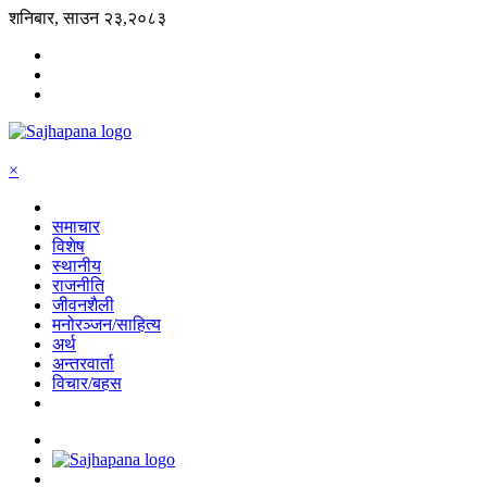
शनिबार, साउन २३,२०८३
×
समाचार
विशेष
स्थानीय
राजनीति
जीवनशैली
मनोरञ्जन/साहित्य
अर्थ
अन्तरवार्ता
विचार/बहस