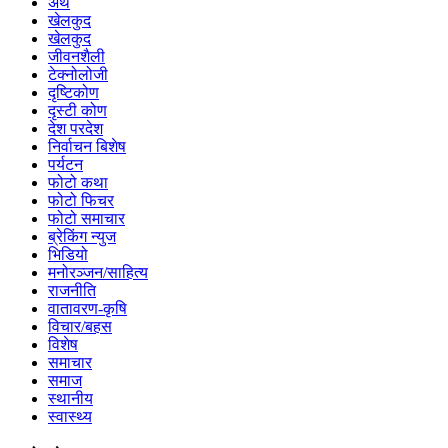
अर्थ
खेलकुद
खेलकुद
जीवनशैली
टेक्नोलोजी
दृष्टिकोण
दृस्टी कोण
देश परदेश
निर्वाचन बिशेष
पर्यटन
फोटो कथा
फोटो फिचर
फोटो समाचार
ब्रेकिंग न्युज
भिडियो
मनोरञ्जन/साहित्य
राजनीति
वातावरण-कृषि
विचार/बहस
विशेष
समाचार
समाज
स्थानीय
स्वास्थ्य