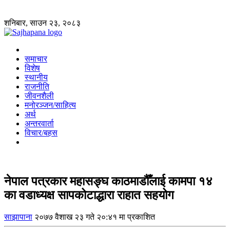
शनिबार, साउन २३, २०८३
समाचार
विशेष
स्थानीय
राजनीति
जीवनशैली
मनोरञ्जन/साहित्य
अर्थ
अन्तरवार्ता
विचार/बहस
नेपाल पत्रकार महासङ्घ काठमाडौँलाई कामपा १४
का वडाध्यक्ष सापकोटाद्धारा राहात सहयोग
साझापाना
२०७७ वैशाख २३ गते २०:४१ मा प्रकाशित