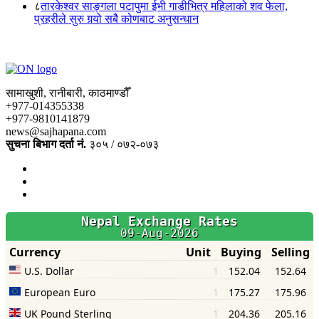
८
तारकेश्वर साङ्गला पटापुमा ईभी गाडीभित्र महिलाको शव फेला,
प्रहरीले सुरु गर्‍यो सबै कोणबाट अनुसन्धान
सामाखुशी, रानीबारी, काठमाण्डौँ
+977-014355338
+977-9810141879
news@sajhapana.com
सुचना बिभाग दर्ता नं.
३०५ / ०७२-०७३