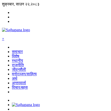
शुक्रबार, साउन २२,२०८३
×
समाचार
विशेष
स्थानीय
राजनीति
जीवनशैली
मनोरञ्जन/साहित्य
अर्थ
अन्तरवार्ता
विचार/बहस