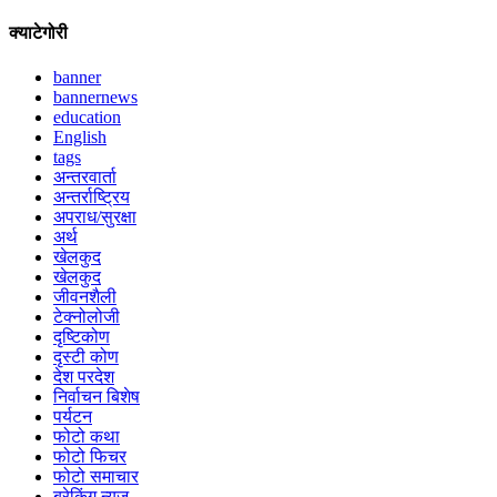
क्याटेगोरी
banner
bannernews
education
English
tags
अन्तरवार्ता
अन्तर्राष्ट्रिय
अपराध/सुरक्षा
अर्थ
खेलकुद
खेलकुद
जीवनशैली
टेक्नोलोजी
दृष्टिकोण
दृस्टी कोण
देश परदेश
निर्वाचन बिशेष
पर्यटन
फोटो कथा
फोटो फिचर
फोटो समाचार
ब्रेकिंग न्युज