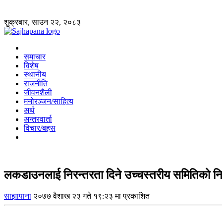
शुक्रबार, साउन २२, २०८३
समाचार
विशेष
स्थानीय
राजनीति
जीवनशैली
मनोरञ्जन/साहित्य
अर्थ
अन्तरवार्ता
विचार/बहस
लकडाउनलाई निरन्तरता दिने उच्चस्तरीय समितिको नि
साझापाना
२०७७ वैशाख २३ गते १९:२३ मा प्रकाशित