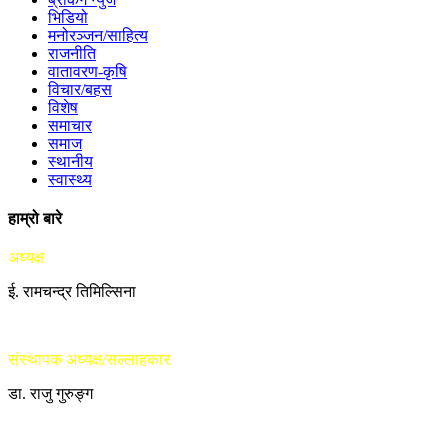
भिडियो
मनोरञ्जन/साहित्य
राजनीति
वातावरण-कृषि
विचार/बहस
विशेष
समाचार
समाज
स्थानीय
स्वास्थ्य
हाम्रो बारे
अध्यक्ष
ई. रामचन्द्र तिमिल्सिना
संस्थापक अध्यक्ष/सल्लाहकार
डा. राजु गुरुङ्ग