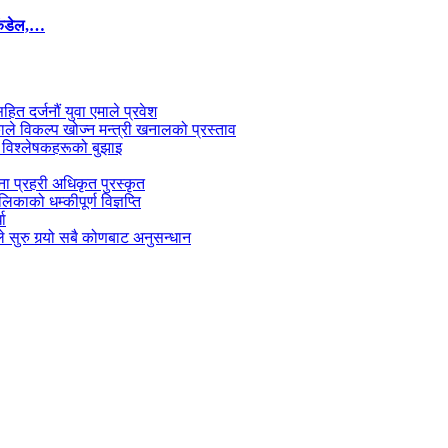
कंडेल,…
सहित दर्जनौं युवा एमाले प्रवेश
काले विकल्प खोज्न मन्त्री खनालको प्रस्ताव
 विश्लेषकहरूको बुझाइ
जना प्रहरी अधिकृत पुरस्कृत
काको धम्कीपूर्ण विज्ञप्ति
धा
 सुरु गर्‍यो सबै कोणबाट अनुसन्धान