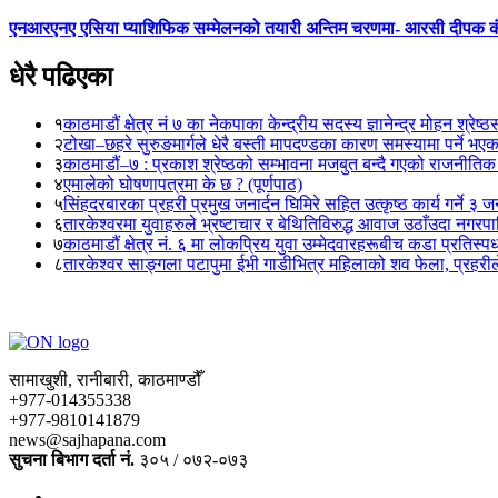
एनआरएनए एसिया प्याशिफिक सम्मेलनको तयारी अन्तिम चरणमा- आरसी दीपक 
धेरै पढिएका
१
काठमाडौं क्षेत्र नं ७ का नेकपाका केन्द्रीय सदस्य ज्ञानेन्द्र मोहन श्रेष्ठ
२
टोखा–छहरे सुरुङमार्गले धेरै बस्ती मापदण्डका कारण समस्यामा पर्ने भए
३
काठमाडौं–७ : प्रकाश श्रेष्ठको सम्भावना मजबुत बन्दै गएको राजनीतिक
४
एमालेको घोषणापत्रमा के छ ? (पूर्णपाठ)
५
सिंहदरबारका प्रहरी प्रमुख जनार्दन घिमिरे सहित उत्कृष्ठ कार्य गर्ने ३ 
६
तारकेश्वरमा युवाहरुले भ्रष्टाचार र बेथितिविरुद्ध आवाज उठाँउदा नगरपालि
७
काठमाडौं क्षेत्र नं. ६ मा लोकप्रिय युवा उम्मेदवारहरूबीच कडा प्रतिस्पर्
८
तारकेश्वर साङ्गला पटापुमा ईभी गाडीभित्र महिलाको शव फेला, प्रहरीले
सामाखुशी, रानीबारी, काठमाण्डौँ
+977-014355338
+977-9810141879
news@sajhapana.com
सुचना बिभाग दर्ता नं.
३०५ / ०७२-०७३