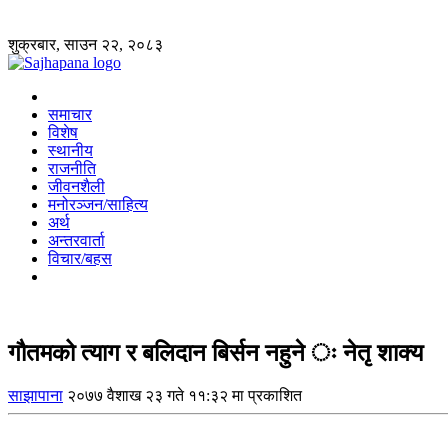
शुक्रबार, साउन २२, २०८३
समाचार
विशेष
स्थानीय
राजनीति
जीवनशैली
मनोरञ्जन/साहित्य
अर्थ
अन्तरवार्ता
विचार/बहस
गौतमको त्याग र बलिदान बिर्सन नहुने ः नेतृ शाक्य
साझापाना
२०७७ वैशाख २३ गते ११:३२ मा प्रकाशित