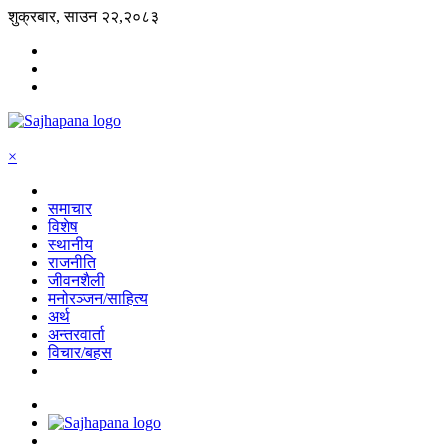
शुक्रबार, साउन २२,२०८३
×
समाचार
विशेष
स्थानीय
राजनीति
जीवनशैली
मनोरञ्जन/साहित्य
अर्थ
अन्तरवार्ता
विचार/बहस