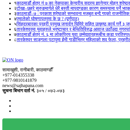
१
काठमाडौं क्षेत्र नं ७ का नेकपाका केन्द्रीय सदस्य ज्ञानेन्द्र मोहन श्रेष्ठ
२
टोखा–छहरे सुरुङमार्गले धेरै बस्ती मापदण्डका कारण समस्यामा पर्ने भए
३
काठमाडौं–७ : प्रकाश श्रेष्ठको सम्भावना मजबुत बन्दै गएको राजनीतिक
४
एमालेको घोषणापत्रमा के छ ? (पूर्णपाठ)
५
सिंहदरबारका प्रहरी प्रमुख जनार्दन घिमिरे सहित उत्कृष्ठ कार्य गर्ने ३ 
६
तारकेश्वरमा युवाहरुले भ्रष्टाचार र बेथितिविरुद्ध आवाज उठाँउदा नगरपालि
७
काठमाडौं क्षेत्र नं. ६ मा लोकप्रिय युवा उम्मेदवारहरूबीच कडा प्रतिस्पर्
८
तारकेश्वर साङ्गला पटापुमा ईभी गाडीभित्र महिलाको शव फेला, प्रहरीले
सामाखुशी, रानीबारी, काठमाण्डौँ
+977-014355338
+977-9810141879
news@sajhapana.com
सुचना बिभाग दर्ता नं.
३०५ / ०७२-०७३