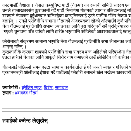
काठमाडौँ, वैशाख । नेपाल कम्युनिष्ट पार्टी (नेकपा) का स्थायी समिति सदस्य एवं पू
उनले ताजाखबरसंग कुराकानी गर्दै पार्टी निमार्णमा गौतमको त्याग र बलिदानलाई नब
शाक्यले नेपालमा दुईधारबाट चलिरहेका कम्युनिष्टलाई एउटै पार्टीमा गाँभेर नेकप
बताईन् । उनले प्रतिनीधि सभामा गौतमको आवश्यकता रहेको औल्याउँदै कुनै पनि 
नेता गौतमलाई प्रतिनीधि सभामा ल्याउनका लागि पुरा गरिनुपर्ने सबै प्रक्रियाहरु पा
‘गएको चुनावमा पाँच वर्षको लागि हारेकै भएतापनि अहिलेको आवश्यकतालाई महसुस 
कोरोनाको संक्रमण सामान्य भएपछि नेता गौतमलाई प्रतिनीधि सभा लैजानका लागि उप
आग्रह गरिन् ।
कुराकानीकै क्रममा शाक्यले प्रतिनीधि सभा सदस्य बन्न अहिलेको परिप्रक्षेमा नेत
एउटा हारेको नेताका लागि आफूले जितेर नाम कमाएको ठाउँ छोडिदिन जो कसैका लागि 
गौतमलाई पछिल्लो समय एउटा सामान्य कार्यकर्तालाई गरे जस्तो व्यवहार गरिएको भन
प्रधानमन्त्री ओलीलाई ईशारा गर्दै पार्टीलाई फोहोरी बनाउने खेल नखेल्न खबरदार
क्याटेगोरी :
ब्रेकिंग न्युज
,
विशेष
,
समाचार
ट्याग :
#बामदेव गौतम
तपाईको कमेन्ट लेख्नुहोस्