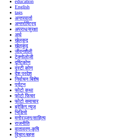
education
English
tags
अन्तरवार्ता
अन्तर्राष्ट्रिय
अपराध/सुरक्षा
अर्थ
खेलकुद
खेलकुद
जीवनशैली
टेक्नोलोजी
दृष्टिकोण
दृस्टी कोण
देश परदेश
निर्वाचन बिशेष
पर्यटन
फोटो कथा
फोटो फिचर
फोटो समाचार
ब्रेकिंग न्युज
भिडियो
मनोरञ्जन/साहित्य
राजनीति
वातावरण-कृषि
विचार/बहस