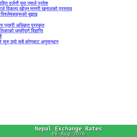
सहित दर्जनौं युवा एमाले प्रवेश
काले विकल्प खोज्न मन्त्री खनालको प्रस्ताव
 विश्लेषकहरूको बुझाइ
जना प्रहरी अधिकृत पुरस्कृत
काको धम्कीपूर्ण विज्ञप्ति
धा
 सुरु गर्‍यो सबै कोणबाट अनुसन्धान