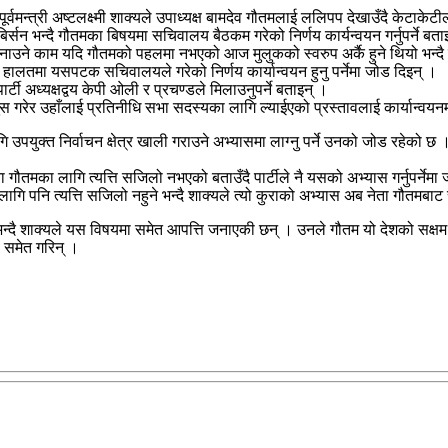
र्वमन्त्री अष्टलक्ष्मी शाक्यले उपाध्यक्ष बामदेव गौतमलाई ललिपप देखाउँदै केटाकेटी
िर्सन भन्दै गौतमका बिषयमा सचिवालय बैठकम गरेको निर्णय कार्यन्वयन गर्नुपर्ने बत
ा बनाउने काम यदि गौतमको पहलमा नभएको आज मुलुकको स्वरुप अर्कै हुने थियो भन्दै
हालतमा यसपटक सचिवालयले गरेको निर्णय कार्यान्वयन हुनु पर्नेमा जोड दिइन् ।
र्टी अध्यक्षद्वय केपी ओली र प्रचण्डले मिलाउनुपर्ने बताइन् ।
गरेर उहाँलाई प्रतिनीधि सभा सदस्यका लागि ल्याईएको प्रस्तावलाई कार्यान्वयनमा 
युक्त निर्वाचन क्षेत्र खाली गराउने अभ्यासमा लाग्नु पर्ने उनको जोड रहेको छ ।
ा गौतमका लागि त्यत्ति सजिलो नभएको बताउँदै पार्टीले नै यसको अभ्यास गर्नुपर्नेम
पनि त्यत्ति सजिलो नहुने भन्दै शाक्यले त्यो कुराको अभ्यास अब नेता गौतमबाट सम्
्दै शाक्यले यस विषयमा समेत आपत्ति जनाएकी छन् । उनले गौतम यो देशको सक्षम नेता
ी समेत गरिन् ।