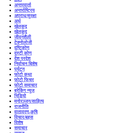
अन्तरवार्ता
अन्तर्राष्ट्रिय
अपराध/सुरक्षा
अर्थ
खेलकुद
खेलकुद
जीवनशैली
टेक्नोलोजी
दृष्टिकोण
दृस्टी कोण
देश परदेश
निर्वाचन बिशेष
पर्यटन
फोटो कथा
फोटो फिचर
फोटो समाचार
ब्रेकिंग न्युज
भिडियो
मनोरञ्जन/साहित्य
राजनीति
वातावरण-कृषि
विचार/बहस
विशेष
समाचार