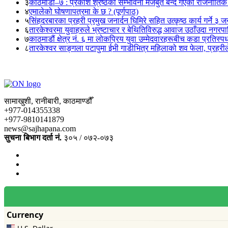
३
काठमाडौं–७ : प्रकाश श्रेष्ठको सम्भावना मजबुत बन्दै गएको राजनीतिक
४
एमालेको घोषणापत्रमा के छ ? (पूर्णपाठ)
५
सिंहदरबारका प्रहरी प्रमुख जनार्दन घिमिरे सहित उत्कृष्ठ कार्य गर्ने ३ 
६
तारकेश्वरमा युवाहरुले भ्रष्टाचार र बेथितिविरुद्ध आवाज उठाँउदा नगरपालि
७
काठमाडौं क्षेत्र नं. ६ मा लोकप्रिय युवा उम्मेदवारहरूबीच कडा प्रतिस्पर्
८
तारकेश्वर साङ्गला पटापुमा ईभी गाडीभित्र महिलाको शव फेला, प्रहरीले
सामाखुशी, रानीबारी, काठमाण्डौँ
+977-014355338
+977-9810141879
news@sajhapana.com
सुचना बिभाग दर्ता नं.
३०५ / ०७२-०७३