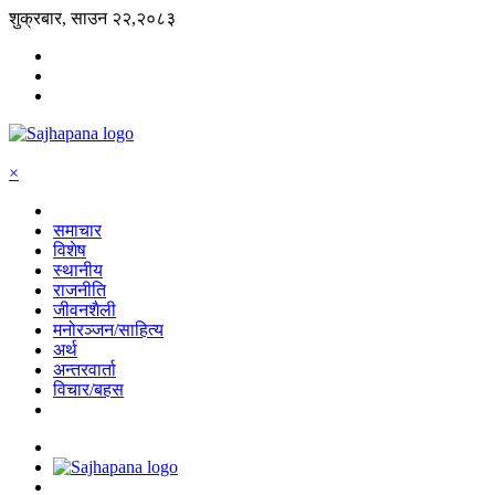
शुक्रबार, साउन २२,२०८३
×
समाचार
विशेष
स्थानीय
राजनीति
जीवनशैली
मनोरञ्जन/साहित्य
अर्थ
अन्तरवार्ता
विचार/बहस