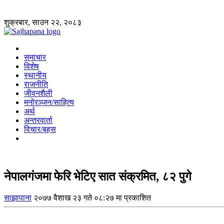
शुक्रबार, साउन २२, २०८३
समाचार
विशेष
स्थानीय
राजनीति
जीवनशैली
मनोरञ्जन/साहित्य
अर्थ
अन्तरवार्ता
विचार/बहस
नेपालगंजमा फेरि भेटिए सात संक्रमित, ८२ पुगे
साझापाना
२०७७ वैशाख २३ गते ०८:२७ मा प्रकाशित