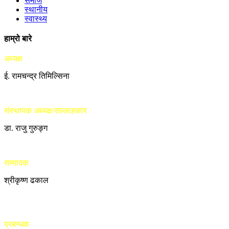
समाज
स्थानीय
स्वास्थ्य
हाम्रो बारे
अध्यक्ष
ई. रामचन्द्र तिमिल्सिना
संस्थापक अध्यक्ष/सल्लाहकार
डा. राजु गुरुङ्ग
सम्पादक
श्रीकृष्ण ढकाल
प्रबन्धक