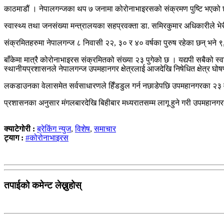
काठमाडौं । नेपालगन्जका थप ७ जनामा कोरोनाभाइरसको संक्रमण पुष्टि भएको
स्वास्थ्य तथा जनसंख्या मन्त्रालयका सहप्रवक्ता डा. समिरकुमार अधिकारीले भ
संक्रमितहरुमा नेपालगन्ज ८ निवासी २२, ३० र ४० वर्षका पुरुष रहेका छन् भने
बाँकेमा मात्रै कोरोनाभाइरस संक्रमितको संख्या २३ पुगेको छ । यद्यपी सबैको स्
स्थानीयप्रशासनले नेपालगन्ज उपमहानगर क्षेत्रलाई आजदेखि निषेधित क्षेत्र घ
लकडाउनका वेलासमेत सर्वसाधारणले हिँडडुल गर्न नछाडेपछि उपमहानगरका २३ वटै
प्रशासनका अनुसार मंगलबारदेखि बिहीबार मध्यरातसम्म लागू हुने गरी उपमहानगरल
क्याटेगोरी :
ब्रेकिंग न्युज
,
विशेष
,
समाचार
ट्याग :
#कोरोनाभाइरस
तपाईको कमेन्ट लेख्नुहोस्