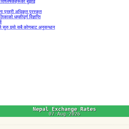
 विश्लेषकहरूको बुझाइ
जना प्रहरी अधिकृत पुरस्कृत
काको धम्कीपूर्ण विज्ञप्ति
धा
 सुरु गर्‍यो सबै कोणबाट अनुसन्धान